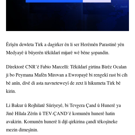
Êrîşên dewleta Tirk a dagirker ên li ser Herêmên Parastinê yên
Medyayê û bûyerên têkildarî mijarê wê bêne şopandin.
Dîrektorê CNR’ê Fabio Marcelli: Têkildarî girtina Birêz Ocalan
ji bo Peymana Mafên Mirovan a Ewropayê bi rengekî rast bi cih
bê anîn, divê di asta navneteweyî de zext li hikumeta Tirk bê
kirin.
Li Bakur û Rojhilatê Sûriyeyê, bi Tevgera Çand û Hunerê ya
Jinê Hîlala Zêrîn û TEV-ÇAND’ê komunên hunerê hatin
avakirin. Komunên hunerê li dijî qirkirina çandî têkoşîneke
mezin dimeşînin.