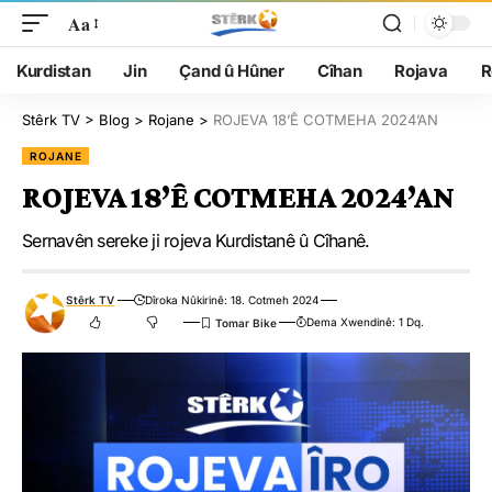
Aa
Kurdistan
Jin
Çand û Hûner
Cîhan
Rojava
R
Stêrk TV
>
Blog
>
Rojane
>
ROJEVA 18’Ê COTMEHA 2024’AN
ROJANE
ROJEVA 18’Ê COTMEHA 2024’AN
Sernavên sereke ji rojeva Kurdistanê û Cîhanê.
Stêrk TV
Dîroka Nûkirinê: 18. Cotmeh 2024
Dema Xwendinê: 1 Dq.