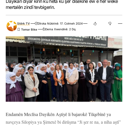
Dayikan diyar kirin ku heta ku şer disekine ew ê her weke
mertalên zindî tevbigerin.
Stêrk TV
Dîroka Nûkirinê: 17. Cotmeh 2024
Dema Xwendinê: 2 Dq.
Endamên Meclîsa Dayikên Aştiyê li bajarokê Tilqebînê ya
navçeya Silopiya ya Şirnexê bi dirûşma “Ji şer re na, a niha aştî”