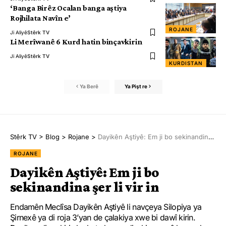
‘Banga Birêz Ocalan banga aştiya
Rojhilata Navîn e’
ROJANE
Ji Aliyê
Stêrk TV
Li Merîwanê 6 Kurd hatin binçavkirin
Ji Aliyê
Stêrk TV
KURDISTAN
Ya Berê
Ya Pişt re
Stêrk TV
>
Blog
>
Rojane
>
Dayikên Aştiyê: Em ji bo sekinandina şer li vir in
ROJANE
Dayikên Aştiyê: Em ji bo
sekinandina şer li vir in
Endamên Meclîsa Dayikên Aştiyê li navçeya Silopiya ya
Şirnexê ya di roja 3’yan de çalakiya xwe bi dawî kirin.