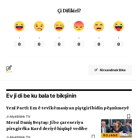
Çi Difikirî?
.
.
.
.
.
.
0
0
0
0
0
0
Nirxandinek Bike
Ev jî di be ku bala te bikşînin
Yenî Partî: Em ê tevî kêmasiyan piştgirî bidin pêşnûmeyê
Ji Aliyê
Stêrk TV
Meral Daniş Beştaş: Ji bo çareseriya
pirsgirêka Kurd deriyê hiqûqê vedibe
ROJANE
Ji Aliyê
Stêrk TV