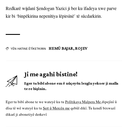
Redkarê wijdanî Şendogan Yazici ji ber ku îfadeya xwe parve
kir bi ‘binpêkirina nepenîtiya lêpirsînê’ tê sûcdarkirin.
HEMÛ BAJAR
,
ROJEV
YÊN HATINE ÊTÎKETKIRIN
Ji me agahî bistîne!
Eger tu bibî abone em ê nûçeyên lezgîn yekser ji maîla
te re bişînin.
Eger tu bibî abone te we wateyê ku tu
Polîtikaya Malpera Me
dipejînî û
dîsa tê wê wateyê ku tu
Şert û Mercên me
qebûl dikî. Tu kendî bixwazî
dikarî ji abonetiyê derkevî