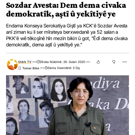
Sozdar Avesta: Dem dema civaka
demokratîk, aştî û yekîtiyê ye
Endama Konseya Serokatiya Giştî ya KCK'ê Sozdar Avesta
anî ziman ku li ser mîrateya berxwedanê ya 52 salan a
PKK'ê wê têkoşînê hîn mezin bikin û got, "Êdî dema civaka
demokratîk, dema aştî û yekîtiyê ye."
Stêrk TV
Dîroka Nûkirinê: 26. Gulan 2025
Dema Xwendinê: 5 Dq.