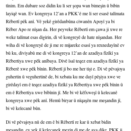
tînim. Em dubare soz didin ku li ser şopa wan bimeşin û bibin
layiqê wan. Ev kongreya 12’an a PKK’ê me li ser esasê talîmata
Rêbertî pêk anî. Vê yekê girêdanbûna ciwanên Apoyî ya bi
Rêber Apo re nîşan da. Her peyveke Rêbertî em çawa ji xwe re
weke talîmat esas digirin, di vê kongreyê de hate nîşandan. Her
wiha di vê kongreyê de ji me re mijareke esasî ya rexnedayînê ev
bû ku, diviyabû me di vê kongreya 12’an de azadiya fîzîkî ya
Rêbertiya xwe pêk anîbaya. Divê îsal teqez em azadiya fîzîkî ya
Rêberê xwe pêk bînin. Rêbertî ji bo me her tişt e. Di vê pêvajoya
guhertin û veguhertinê de, bi xebata ku me dayî pêşiya xwe ve
girêdayî em ê teqez azadiya fîzîkî ya Rêbertiya xwe pêk bînin û
em ê Rêbertiya xwe bibînin jî. Me bi vê kêfxweşî û kelecanê
kongreya xwe pêk anî. Hemû biryar û nîqaşên me meşandin jî,
bi vê kelecanê bûn.
Di vê pêvajoya nû de em ê bi Rêbertî re kar û xebat bidin
meşandin, ev yek jî kelecanek mezin di me de ava dike. PKK ji