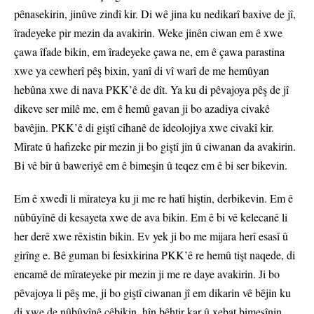
pênasekirin, jinûve zindî kir. Di wê jina ku nedikarî baxive de jî,
îradeyeke pir mezin da avakirin. Weke jinên ciwan em ê xwe
çawa îfade bikin, em îradeyeke çawa ne, em ê çawa parastina
xwe ya cewherî pêş bixin, yanî di vî warî de me hemûyan
hebûna xwe di nava PKK’ê de dît. Ya ku di pêvajoya pêş de jî
dikeve ser milê me, em ê hemû gavan ji bo azadiya civakê
bavêjin. PKK’ê di giştî cîhanê de îdeolojiya xwe civakî kir.
Mîrate û hafizeke pir mezin ji bo giştî jin û ciwanan da avakirin.
Bi vê bîr û baweriyê em ê bimeşin û teqez em ê bi ser bikevin.
Em ê xwedî li mîrateya ku ji me re hatî hiştin, derbikevin. Em ê
nûbûyînê di kesayeta xwe de ava bikin. Em ê bi vê kelecanê li
her derê xwe rêxistin bikin. Ev yek ji bo me mijara herî esasî û
girîng e. Bê guman bi fesixkirina PKK’ê re hemû tişt naqede, di
encamê de mîrateyeke pir mezin ji me re daye avakirin. Ji bo
pêvajoya li pêş me, ji bo giştî ciwanan jî em dikarin vê bêjin ku
di xwe de nûbûyînê çêbikin, hîn bêhtir kar û xebat bimeşînin,