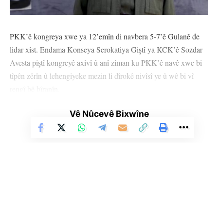
PKK’ê kongreya xwe ya 12’emîn di navbera 5-7’ê Gulanê de
lidar xist. Endama Konseya Serokatiya Giştî ya KCK’ê Sozdar
Avesta piştî kongreyê axivî û anî ziman ku PKK’ê navê xwe bi
tîpên zêrîn û lehengiyeke mezin li dîrokê nivîsî ye û wê bi vî
rengî bê bîranîn.
Sozdar Avesta nirxandineke bi vî rengî kir:
Vê Nûçeyê Bixwîne
“Me Kongreya 12’emîn a PKK’ê lidar xist. Di serî de Hakî
Karer, Mazlum Dogan, Sakîne Cansiz, Alî Haydar Kaytan û
Riza Altûn em tevahî şehîdên azadiya gelan bi rêzdarî û
minetdarî bi bîr tînim. Li ber bîranîna şehîdan bejna xwe
ditewînim. Ez damezrînerê vê partiyê Rêber Apo ku ji kongreya
ewilî heya vê kongreyê bû ruh, felsefe û şêwazê jiyana azad, bi
rêzdarî û hezkirin silav dikim. Kongreya me ya 12’an,
Li Ser Şopa Heqîqetê