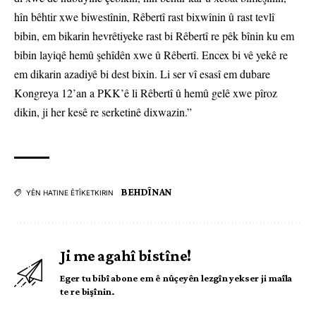
hîn bêhtir xwe biwestînin, Rêbertî rast bixwînin û rast tevlî
bibin, em bikarin hevrêtiyeke rast bi Rêbertî re pêk bînin ku em
bibin layiqê hemû şehîdên xwe û Rêbertî. Encex bi vê yekê re
em dikarin azadiyê bi dest bixin. Li ser vî esasî em dubare
Kongreya 12’an a PKK’ê li Rêbertî û hemû gelê xwe pîroz
dikin, ji her kesê re serketinê dixwazin.”
BEHDÎNAN
YÊN HATINE ÊTÎKETKIRIN
Ji me agahî bistîne!
Eger tu bibî abone em ê nûçeyên lezgîn yekser ji maîla
te re bişînin.