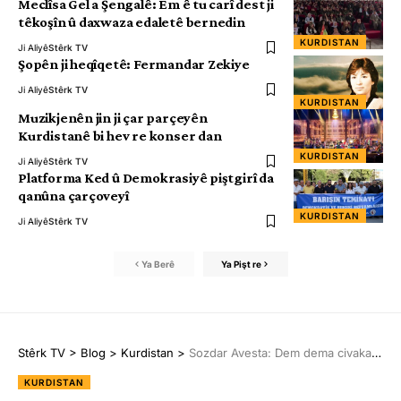
Meclîsa Gel a Şengalê: Em ê tu carî dest ji
têkoşîn û daxwaza edaletê bernedin
KURDISTAN
Ji Aliyê
Stêrk TV
Şopên ji heqîqetê: Fermandar Zekiye
Ji Aliyê
Stêrk TV
KURDISTAN
Muzikjenên jin ji çar parçeyên
Kurdistanê bi hev re konser dan
KURDISTAN
Ji Aliyê
Stêrk TV
Platforma Ked û Demokrasiyê piştgirî da
qanûna çarçoveyî
KURDISTAN
Ji Aliyê
Stêrk TV
Ya Berê
Ya Pişt re
Stêrk TV
>
Blog
>
Kurdistan
>
Sozdar Avesta: Dem dema civaka demokratîk, aştî û yekîtiyê ye
KURDISTAN