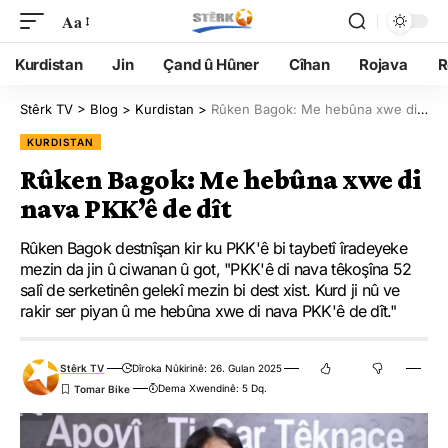
Aa
Kurdistan
Jin
Çand û Hûner
Cîhan
Rojava
R
Stêrk TV
>
Blog
>
Kurdistan
>
Rûken Bagok: Me hebûna xwe di nava PKK’ê de dît
KURDISTAN
Rûken Bagok: Me hebûna xwe di
nava PKK’ê de dît
Rûken Bagok destnîşan kir ku PKK'ê bi taybetî îradeyeke
mezin da jin û ciwanan û got, "PKK'ê di nava têkoşîna 52
salî de serketinên gelekî mezin bi dest xist. Kurd ji nû ve
rakir ser piyan û me hebûna xwe di nava PKK'ê de dît."
Stêrk TV
Dîroka Nûkirinê: 26. Gulan 2025
Dema Xwendinê: 5 Dq.