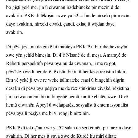
bo giştî gelê me, jin û ciwanan îradebûneke pir mezin dide
avakirin. PKK di têkoşîna xwe ya 52 salan de nirxekî pir mezin
daye avakirin, nirxekî civakî, çandî, exlaq û wijdan daye
avakirin.
Di pêvajoya nû de em ê bi mîrateya PKK’ê û bi ruhê hevrêyên
xwe yên şehîd bimeşin. Di 4’ê Nîsanê de di meşa Amarayê de
Rêbertî perspektîfa pêvajoya nû da ciwanan, ji me re got,
pêwîste xwe li her derê rêxistin bikin û her kesê rêxistin bikin.
Em vê yekê ji xwe re weke talîmateke esasî û bingehîn digrin
dest ku di pêvajoya pêşiya me de rêxistinkirina civakê, rêxistina
jin û ciwanan em bikin bingehê hemû kar û xebatên xwe. Divê
hemû ciwanên Apoyî û welatparêz, sosyalîst û enternasyonalîst
pêvajoya li pêşiya me bi vî rengî binirxînin.
PKK’ê di têkoşîna xwe ya 52 salan de serketinên pir mezin daye
avakirin. Di her meş û gava xwe de Kurdê ku mirî dihate