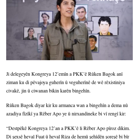
Ji delegeyên Kongreya 12’emîn a PKK’ê Rûken Bagok anî
ziman ku di pêvajoya guherîn û veguherînê de wê rêxistiniya
civakê, jin û ciwanan bikin karên bingehîn.
Rûken Bagok diyar kir ku armanca wan a bingehîn a dema nû
azadiya fîzîkî ya Rêber Apo ye û nirxandineke bi vî rengî kir:
“Destpêkê Kongreya 12’an a PKK’ê li Rêber Apo pîroz dikim.
Di şexsê heval Fuat û heval Riza de hemû şehîdên şoreşê bi bîr