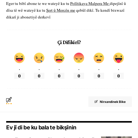
Eger tu bibî abone te we wateyê ku tu
Polîtikaya Malpera Me
dipejînî û
dîsa tê wê wateyê ku tu
Şert û Mercên me
qebûl dikî. Tu kendî bixwazî
dikarî ji abonetiyê derkevî
Çi Difikirî?
.
.
.
.
.
.
0
0
0
0
0
0
Nirxandinek Bike
Ev jî di be ku bala te bikşînin