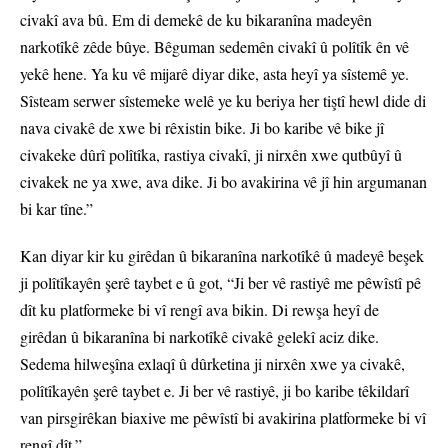
civakî ava bû. Em di demekê de ku bikaranîna madeyên
narkotîkê zêde bûye. Bêguman sedemên civakî û polîtîk ên vê
yekê hene. Ya ku vê mijarê diyar dike, asta heyî ya sîstemê ye.
Sîsteam serwer sîstemeke welê ye ku beriya her tiştî hewl dide di
nava civakê de xwe bi rêxistin bike. Ji bo karibe vê bike jî
civakeke dûrî polîtîka, rastiya civakî, ji nirxên xwe qutbûyî û
civakek ne ya xwe, ava dike. Ji bo avakirina vê jî hin argumanan
bi kar tîne.”
Kan diyar kir ku girêdan û bikaranîna narkotîkê û madeyê beşek
ji polîtîkayên şerê taybet e û got, “Ji ber vê rastiyê me pêwîstî pê
dît ku platformeke bi vî rengî ava bikin. Di rewşa heyî de
girêdan û bikaranîna bi narkotîkê civakê gelekî aciz dike.
Sedema hilweşîna exlaqî û dûrketina ji nirxên xwe ya civakê,
polîtîkayên şerê taybet e. Ji ber vê rastiyê, ji bo karibe têkildarî
van pirsgirêkan biaxive me pêwîstî bi avakirina platformeke bi vî
rengî dît.”