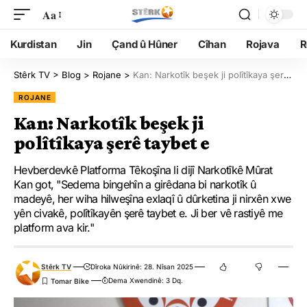
Aa
Kurdistan
Jin
Çand û Hûner
Cîhan
Rojava
R
Stêrk TV
>
Blog
>
Rojane
>
Kan: Narkotîk beşek ji polîtîkaya şerê taybet e
ROJANE
Kan: Narkotîk beşek ji
polîtîkaya şerê taybet e
Hevberdevkê Platforma Têkoşîna li dijî Narkotîkê Mûrat
Kan got, "Sedema bingehîn a girêdana bi narkotîk û
madeyê, her wiha hilweşîna exlaqî û dûrketina ji nirxên xwe
yên civakê, polîtîkayên şerê taybet e. Ji ber vê rastiyê me
platform ava kir."
Stêrk TV
Dîroka Nûkirinê: 28. Nîsan 2025
Dema Xwendinê: 3 Dq.