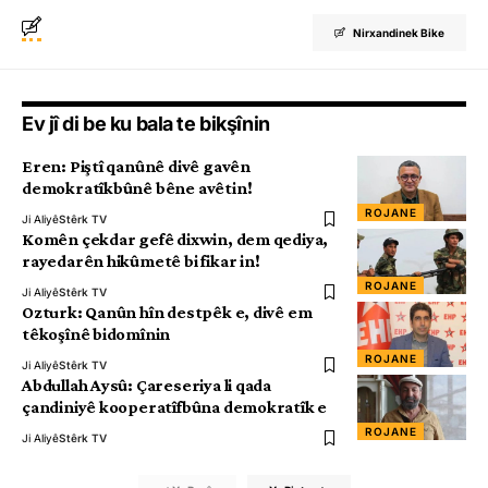
Nirxandinek Bike
Ev jî di be ku bala te bikşînin
Eren: Piştî qanûnê divê gavên
demokratîkbûnê bêne avêtin!
ROJANE
Ji Aliyê
Stêrk TV
Komên çekdar gefê dixwin, dem qediya,
rayedarên hikûmetê bi fikar in!
ROJANE
Ji Aliyê
Stêrk TV
Ozturk: Qanûn hîn destpêk e, divê em
têkoşînê bidomînin
ROJANE
Ji Aliyê
Stêrk TV
Abdullah Aysû: Çareseriya li qada
çandiniyê kooperatîfbûna demokratîk e
ROJANE
Ji Aliyê
Stêrk TV