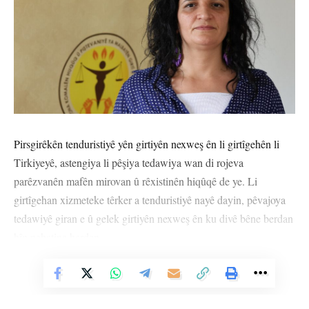
Pirsgirêkên tenduristiyê yên girtiyên nexweş ên li girtîgehên li
Tirkiyeyê, astengiya li pêşiya tedawiya wan di rojeva
parêzvanên mafên mirovan û rêxistinên hiqûqê de ye. Li
girtîgehan xizmeteke têrker a tenduristiyê nayê dayin, pêvajoya
tedawiyê giran e û gelek girtiyên nexweş ên ku divê bêne berdan
hîn nehatine berdan.
Vê Nûçeyê Bixwîne
Ji ber biryarên Saziya Tipa Edlî (ATK) û Desteya Çavdêrî û
Rêveberiyê (ÎGK) girtî bi hinceta raporên ‘girtî dikarin li
girtîgehê bimînin’ têne ragirtin. Ji ber van biryaran gelek girtî