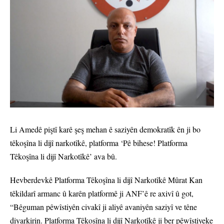
Li Amedê piştî karê şeş mehan ê saziyên demokratîk ên ji bo
têkoşîna li dijî narkotîkê, platforma ‘Pê bihese! Platforma
Têkoşîna li dijî Narkotîkê’ ava bû.
Hevberdevkê Platforma Têkoşîna li dijî Narkotîkê Mûrat Kan
têkildarî armanc û karên platformê ji ANF’ê re axivî û got,
“Bêguman pêwîstiyên civakî ji aliyê avaniyên saziyî ve têne
diyarkirin. Platforma Têkoşîna li dijî Narkotîkê ji ber pêwîstiyeke