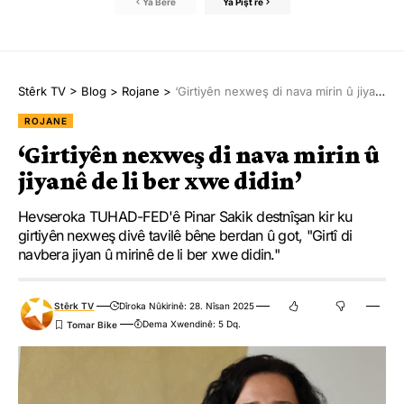
Ya Berê
Ya Pişt re
Stêrk TV
>
Blog
>
Rojane
>
‘Girtiyên nexweş di nava mirin û jiyanê de li ber xwe didin’
ROJANE
‘Girtiyên nexweş di nava mirin û
jiyanê de li ber xwe didin’
Hevseroka TUHAD-FED'ê Pinar Sakik destnîşan kir ku
girtiyên nexweş divê tavilê bêne berdan û got, "Girtî di
navbera jiyan û mirinê de li ber xwe didin."
Stêrk TV
Dîroka Nûkirinê: 28. Nîsan 2025
Dema Xwendinê: 5 Dq.