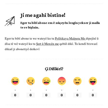
Ji me agahî bistîne!
Eger tu bibî abone em ê nûçeyên lezgîn yekser ji maîla
te re bişînin.
Eger tu bibî abone te we wateyê ku tu
Polîtikaya Malpera Me
dipejînî û
dîsa tê wê wateyê ku tu
Şert û Mercên me
qebûl dikî. Tu kendî bixwazî
dikarî ji abonetiyê derkevî
Çi Difikirî?
.
.
.
.
.
.
0
0
0
0
0
0