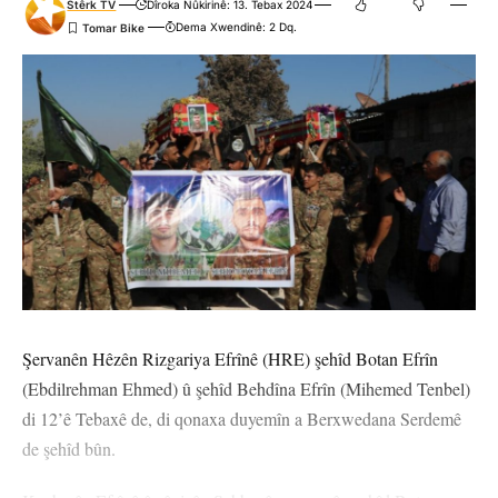
Stêrk TV
Dîroka Nûkirinê: 13. Tebax 2024
Dema Xwendinê: 2 Dq.
Şervanên Hêzên Rizgariya Efrînê (HRE) şehîd Botan Efrîn
(Ebdilrehman Ehmed) û şehîd Behdîna Efrîn (Mihemed Tenbel)
di 12’ê Tebaxê de, di qonaxa duyemîn a Berxwedana Serdemê
de şehîd bûn.