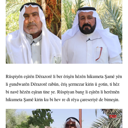
Rûspiyên eşîrên Dêrazorê li ber êrişên hêzên hikumeta Şamê yên
li gundwarên Dêrazorê rabûn, êriş şermezar kirin û gotin, ti hêz
bi navê hêzên eşîran tine ye. Rûspiyan bang li eşîrên li herêmên
hikumeta Şamê kirin ku bi hev re di rêya çareseriyê de bimeşin.