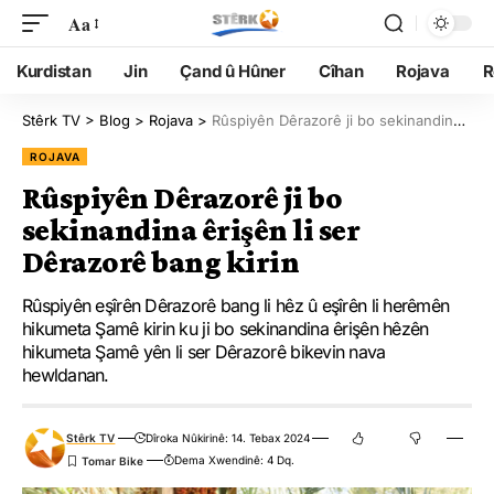
Aa
Kurdistan
Jin
Çand û Hûner
Cîhan
Rojava
R
Stêrk TV
>
Blog
>
Rojava
>
Rûspiyên Dêrazorê ji bo sekinandina êrişên li ser Dêrazorê bang kirin
ROJAVA
Rûspiyên Dêrazorê ji bo
sekinandina êrişên li ser
Dêrazorê bang kirin
Rûspiyên eşîrên Dêrazorê bang li hêz û eşîrên li herêmên
hikumeta Şamê kirin ku ji bo sekinandina êrişên hêzên
hikumeta Şamê yên li ser Dêrazorê bikevin nava
hewldanan.
Stêrk TV
Dîroka Nûkirinê: 14. Tebax 2024
Dema Xwendinê: 4 Dq.