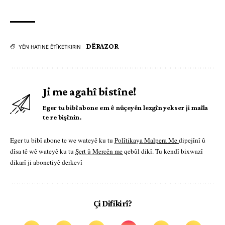
DÊRAZOR
YÊN HATINE ÊTÎKETKIRIN
Ji me agahî bistîne!
Eger tu bibî abone em ê nûçeyên lezgîn yekser ji maîla
te re bişînin.
Eger tu bibî abone te we wateyê ku tu
Polîtikaya Malpera Me
dipejînî û
dîsa tê wê wateyê ku tu
Şert û Mercên me
qebûl dikî. Tu kendî bixwazî
dikarî ji abonetiyê derkevî
Çi Difikirî?