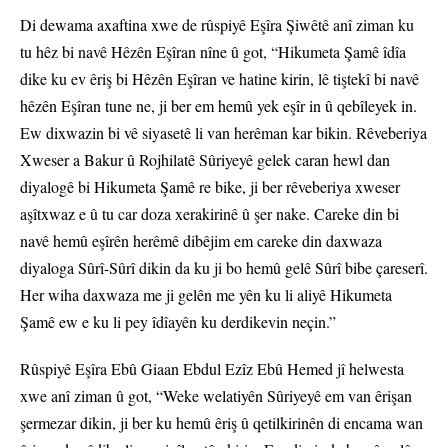
Di dewama axaftina xwe de rûspiyê Eşîra Şiwêtê anî ziman ku
tu hêz bi navê Hêzên Eşîran nîne û got, “Hikumeta Şamê îdîa
dike ku ev êriş bi Hêzên Eşîran ve hatine kirin, lê tiştekî bi navê
hêzên Eşîran tune ne, ji ber em hemû yek eşîr in û qebîleyek in.
Ew dixwazin bi vê siyasetê li van herêman kar bikin. Rêveberiya
Xweser a Bakur û Rojhilatê Sûriyeyê gelek caran hewl dan
diyalogê bi Hikumeta Şamê re bike, ji ber rêveberiya xweser
aşîtxwaz e û tu car doza xerakirinê û şer nake. Careke din bi
navê hemû eşîrên herêmê dibêjim em careke din daxwaza
diyaloga Sûrî-Sûrî dikin da ku ji bo hemû gelê Sûrî bibe çareserî.
Her wiha daxwaza me ji gelên me yên ku li aliyê Hikumeta
Şamê ew e ku li pey îdîayên ku derdikevin neçin.”
Rûspiyê Eşîra Ebû Giaan Ebdul Ezîz Ebû Hemed jî helwesta
xwe anî ziman û got, “Weke welatiyên Sûriyeyê em van êrişan
şermezar dikin, ji ber ku hemû êriş û qetilkirinên di encama wan