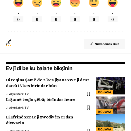
.
.
.
.
.
.
0
0
0
0
0
0
Nirxandinek Bike
Ev jî di be ku bala te bikşînin
Di teqîna Şamê de 2 kes jiyana xwe ji dest
dan û 13 kes birîndar bûn
ROJAVA
Ji Aliyê
Stêrk TV
Li Şamê teqîn çêbû; birîndar hene
Ji Aliyê
Stêrk TV
ROJAVA
Li Efrînê xerac ji xwediyên erdan
dixwazin
ROJAVA