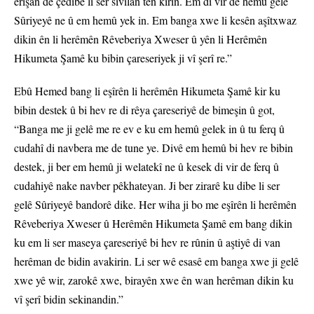
êrişan de çêdibe li ser sivîlan tên kirin. Em di vir de hemû gelê
Sûriyeyê ne û em hemû yek in. Em banga xwe li kesên aşîtxwaz
dikin ên li herêmên Rêveberiya Xweser û yên li Herêmên
Hikumeta Şamê ku bibin çareseriyek ji vî şerî re.”
Ebû Hemed bang li eşîrên li herêmên Hikumeta Şamê kir ku
bibin destek û bi hev re di rêya çareseriyê de bimeşin û got,
“Banga me ji gelê me re ev e ku em hemû gelek in û tu ferq û
cudahî di navbera me de tune ye. Divê em hemû bi hev re bibin
destek, ji ber em hemû ji welatekî ne û kesek di vir de ferq û
cudahiyê nake navber pêkhateyan. Ji ber zirarê ku dibe li ser
gelê Sûriyeyê bandorê dike. Her wiha ji bo me eşîrên li herêmên
Rêveberiya Xweser û Herêmên Hikumeta Şamê em bang dikin
ku em li ser maseya çareseriyê bi hev re rûnin û aştiyê di van
herêman de bidin avakirin. Li ser wê esasê em banga xwe ji gelê
xwe yê wir, zarokê xwe, birayên xwe ên wan herêman dikin ku
vî şerî bidin sekinandin.”