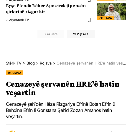
Ji Aliyê
Stêrk TV
Eyşe Efendî: Rêber Apo civak ji pencên
qirkirinê rizgar kir
ROJAVA
Ji Aliyê
Stêrk TV
Ya Berê
Ya Pişt re
Stêrk TV
>
Blog
>
Rojava
>
Cenazeyê şervanên HRE’ê hatin veşartin
ROJAVA
Cenazeyê şervanên HRE’ê hatin
veşartin
Cenazeyê şehîdên Hêza Rizgariya Efrînê Botan Efrîn û
Behdîna Efrîn li Goristana Şehîd Zozan Amanos hatin
veşartin.