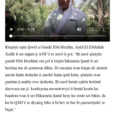
Rûspiyê eşîra Şiwêt a Gundê Ebû Herdûn, Ayêd El Ebdullah
Xelîfe li ser mijarê ji ANF’ê re axivî û got, “Bi navê şêniyên
gundê Ebû Herdûnê em gef û êrişên hikumeta Şamê li ser
herêma me de şermezar dikin. Di encama wan êrişan de zirarên
mezin hatin derketin û zarokê hatin qetil kirin, şêniyên wan
gundan ji malên xwe derketin. Bi navê hemû eşîrên herêmê
daxwaza me ji koalisyona navneteweyî û hemû kesên ku
bandora wan li ser Hikumeta Şamê heye ku zextê ser bikin, da
ku bi QSD’ê re diyalog bike û bi hev re ber bi çareseriyekê ve
biçin.”