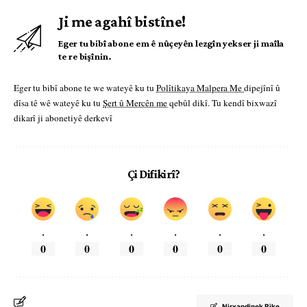
Ji me agahî bistîne!
Eger tu bibî abone em ê nûçeyên lezgîn yekser ji maîla
te re bişînin.
Eger tu bibî abone te we wateyê ku tu
Polîtikaya Malpera Me
dipejînî û
dîsa tê wê wateyê ku tu
Şert û Mercên me
qebûl dikî. Tu kendî bixwazî
dikarî ji abonetiyê derkevî
Çi Difikirî?
.
.
.
.
.
.
0
0
0
0
0
0
Nirxandinek Bike