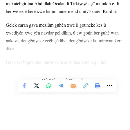
muxatebgirtina Abdullah Ocalan li Tirkiyeyê aştî mumkin e. Ji
ber wê ez ê berê xwe bidim hunermend û nivîskarên Kurd jî.
Gelek caran gava mezlûm guhên xwe li gotineke kes û
xwediyên xwe yên navdar pel dikin, û ew gotin ber guhê wan
nakeve, dengêniyeke ecêb çêdibe: dengêniyeke ku mirovan kerr
dike.
Gava şer biqewime, mirov ilehî aliyê heq û neheq ji hev
dernaxin. Lê gava dagirkerî heye, gava qirkirin heye, aliyê
dagirker, aliyê qirker û aliyê mêhtinger eşkere ne. Axir me ji ti
Vê Nûçeyê Bixwîne
hunermend û wêjekarî nexwestiye weke Fanon hişk jî be, lê ma
devê wan nîne? Yan gelo heye û bi simbêlan serê girtine? û
Heger jin in, ser devê xwe bi çi girtine? Welê li gelekan hatiye
ku bêdev bûne!
Dewleta Tirk eşkere êrişî Bakur, Başûr û Rojavayê Kurdistanê