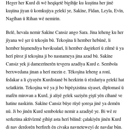
Heger her Kurd di wê heqîqetê bigihîje ku kuştina her jinê
kuştina jiyan û komkujiya gelekî ye, Sakîne, Fîdan, Leyla, Evîn,
Nagîhan û Rihan wê nemirin.
Belê, hevala nemir Sakîne Cansiz ango Sara. Jina leheng ku her
jîyana wê şer û tekoşîn bû. Tekoşîna li hember hebûnê, li
hember hişmendiya baviksalarî, li hember dagirkerî û zilmê û ya
herî pîroz jî tekoşîna ji bo nasnameya jina azad bû. Sakîne
Cansiz yek ji damezrînerên tevgera azadîya Kurd e. Sembola
berxwedana jinan a herî mezin e. Têkoşîna leheng a ronî,
fedakar a li çiyayên Kurdistanê bi hezkirin û rêzdariya gelekî hat
xelatkirin. Tekoşîna wê ya ji bo bipêşxistina siyaset, dîplomasî û
mafên mirovan a Kurd, ji aliyê gelek saziyên giştî yên cîhanê ve
hatine naskirin. Sakîne Cansiz bûye rûyê şoreşa jinê ya demên
nû. Ji bo jinên Kurd semboleke nemir a azadiyê ye. Bi wê re
serketina aktîvîzmê gihîşt asta herî bilind: çalakiyên jinên Kurd
di nav derdorên berfireh ên civaka navneteweyî de navdar bûn.