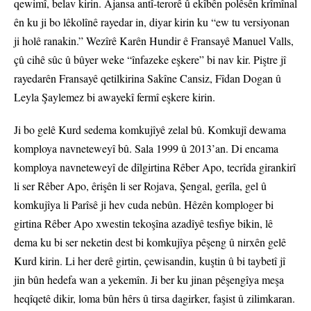
qewimî, belav kirin. Ajansa antî-terorê û ekîbên polêsên krîmînal
ên ku ji bo lêkolînê rayedar in, diyar kirin ku “ew tu versiyonan
ji holê ranakin.” Wezîrê Karên Hundir ê Fransayê Manuel Valls,
çû cihê sûc û bûyer weke “înfazeke eşkere” bi nav kir. Piştre jî
rayedarên Fransayê qetilkirina Sakîne Cansiz, Fîdan Dogan û
Leyla Şaylemez bi awayekî fermî eşkere kirin.
Ji bo gelê Kurd sedema komkujîyê zelal bû. Komkujî dewama
komploya navneteweyî bû. Sala 1999 û 2013’an. Di encama
komploya navneteweyî de dîlgirtina Rêber Apo, tecrîda girankirî
li ser Rêber Apo, êrişên li ser Rojava, Şengal, gerîla, gel û
komkujîya li Parîsê ji hev cuda nebûn. Hêzên komploger bi
girtina Rêber Apo xwestin tekoşîna azadîyê tesfiye bikin, lê
dema ku bi ser neketin dest bi komkujîya pêşeng û nirxên gelê
Kurd kirin. Li her derê girtin, çewisandin, kuştin û bi taybetî jî
jin bûn hedefa wan a yekemîn. Ji ber ku jinan pêşengîya meşa
heqîqetê dikir, loma bûn hêrs û tirsa dagirker, faşist û zilimkaran.