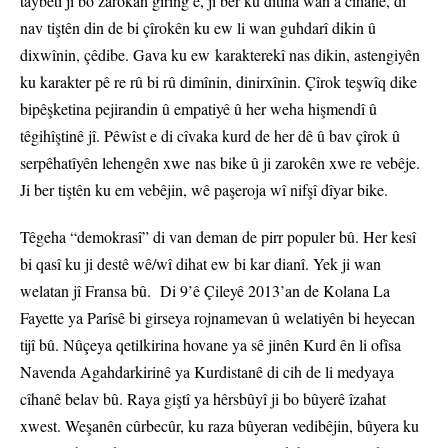
taybetî ji bo zarokan girîng e, ji ber ku dîtina wan a cîhanê, di
nav tiştên din de bi çîrokên ku ew li wan guhdarî dikin û
dixwînin, çêdibe. Gava ku ew karakterekî nas dikin, astengiyên
ku karakter pê re rû bi rû dimînin, dinirxînin. Çîrok teşwîq dike
bipêşketina pejirandin û empatiyê û her weha hişmendî û
têgihîştinê jî. Pêwîst e di cîvaka kurd de her dê û bav çîrok û
serpêhatîyên lehengên xwe nas bike û ji zarokên xwe re vebêje.
Ji ber tiştên ku em vebêjin, wê paşeroja wî nifşî dîyar bike.
Têgeha “demokrasî” di van deman de pirr populer bû. Her kesî
bi qasî ku ji destê wê/wî dihat ew bi kar dianî. Yek ji wan
welatan jî Fransa bû. Di 9’ê Çileyê 2013’an de Kolana La
Fayette ya Parîsê bi girseya rojnamevan û welatiyên bi heyecan
tijî bû. Nûçeya qetilkirina hovane ya sê jinên Kurd ên li ofîsa
Navenda Agahdarkirinê ya Kurdistanê di cih de li medyaya
cîhanê belav bû. Raya giştî ya hêrsbûyî ji bo bûyerê îzahat
xwest. Weşanên cûrbecûr, ku raza bûyeran vedibêjin, bûyera ku