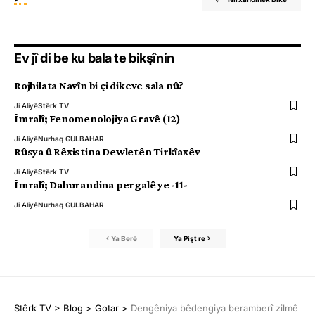
Ev jî di be ku bala te bikşînin
Rojhilata Navîn bi çi dikeve sala nû?
Ji Aliyê
Stêrk TV
Îmralî; Fenomenolojiya Gravê (12)
Ji Aliyê
Nurhaq GULBAHAR
Rûsya û Rêxistina Dewletên Tirkîaxêv
Ji Aliyê
Stêrk TV
Îmralî; Dahurandina pergalê ye -11-
Ji Aliyê
Nurhaq GULBAHAR
Ya Berê
Ya Pişt re
Stêrk TV
>
Blog
>
Gotar
>
Dengêniya bêdengiya beramberî zilmê