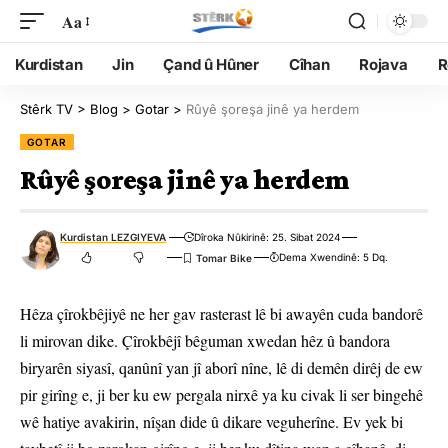
Aa
Kurdistan
Jin
Çand û Hûner
Cîhan
Rojava
R
Stêrk TV
>
Blog
>
Gotar
>
Rûyê şoreşa jinê ya herdem
GOTAR
Rûyê şoreşa jinê ya herdem
Kurdistan LEZGIYEVA
Dîroka Nûkirinê: 25. Sibat 2024
Dema Xwendinê: 5 Dq.
Hêza çîrokbêjiyê ne her gav rasterast lê bi awayên cuda bandorê
li mirovan dike. Çîrokbêjî bêguman xwedan hêz û bandora
biryarên siyasî, qanûnî yan jî aborî nîne, lê di demên dirêj de ew
pir girîng e, ji ber ku ew pergala nirxê ya ku civak li ser bingehê
wê hatiye avakirin, nîşan dide û dikare veguherîne. Ev yek bi