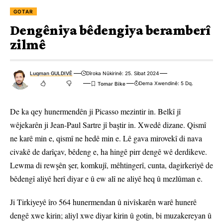
GOTAR
Dengêniya bêdengiya beramberî
zilmê
Luqman GULDIVÊ
Dîroka Nûkirinê: 25. Sibat 2024
Dema Xwendinê: 5 Dq.
De ka qey hunermendên ji Picasso mezintir in. Belkî jî
wêjekarên ji Jean-Paul Sartre jî baştir in. Xwedê dizane. Qismî
ne karê min e, qismî ne hedê min e. Lê gava mirovekî di nava
civakê de darîçav, bêdeng e, ha hingê pirr dengê wê derdikeve.
Lewma di rewşên şer, komkujî, mêhtingerî, cunta, dagirkeriyê de
bêdengî aliyê herî diyar e û ew alî ne aliyê heq û mezlûman e.
Ji Tirkiyeyê îro 564 hunermendan û nivîskarên warê hunerê
dengê xwe kirin; aliyl xwe diyar kirin û gotin, bi muzakereyan û