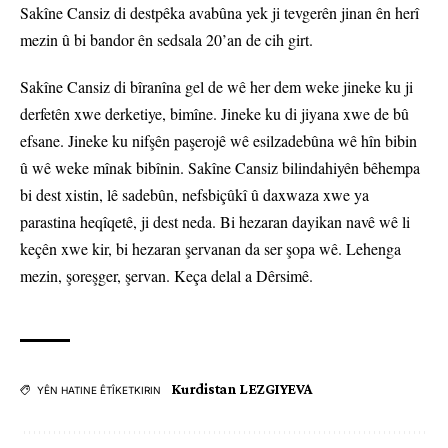
Sakîne Cansiz di destpêka avabûna yek ji tevgerên jinan ên herî
mezin û bi bandor ên sedsala 20’an de cih girt.
Sakîne Cansiz di bîranîna gel de wê her dem weke jineke ku ji
derfetên xwe derketiye, bimîne. Jineke ku di jiyana xwe de bû
efsane. Jineke ku nifşên paşerojê wê esilzadebûna wê hîn bibin
û wê weke mînak bibînin. Sakîne Cansiz bilindahiyên bêhempa
bi dest xistin, lê sadebûn, nefsbiçûkî û daxwaza xwe ya
parastina heqîqetê, ji dest neda. Bi hezaran dayikan navê wê li
keçên xwe kir, bi hezaran şervanan da ser şopa wê. Lehenga
mezin, şoreşger, şervan. Keça delal a Dêrsimê.
Kurdistan LEZGIYEVA
YÊN HATINE ÊTÎKETKIRIN