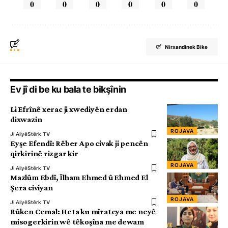
0
0
0
0
0
0
Nirxandinek Bike
Ev jî di be ku bala te bikşînin
Li Efrînê xerac ji xwediyên erdan
dixwazin
ROJAVA
Ji Aliyê
Stêrk TV
Eyşe Efendî: Rêber Apo civak ji pencên
qirkirinê rizgar kir
ROJAVA
Ji Aliyê
Stêrk TV
Mazlûm Ebdî, Îlham Ehmed û Ehmed El
Şera civiyan
ROJAVA
Ji Aliyê
Stêrk TV
Rûken Cemal: Heta ku mîrateya me neyê
misogerkirin wê têkoşîna me dewam