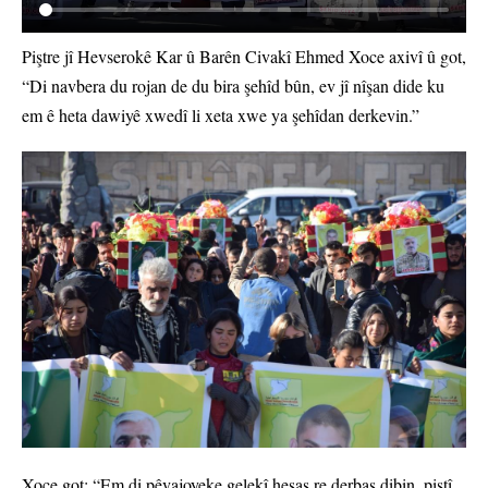
Piştre jî Hevserokê Kar û Barên Civakî Ehmed Xoce axivî û got,
“Di navbera du rojan de du bira şehîd bûn, ev jî nîşan dide ku
em ê heta dawiyê xwedî li xeta xwe ya şehîdan derkevin.”
Xoce got: “Em di pêvajoyeke gelekî hesas re derbas dibin, piştî