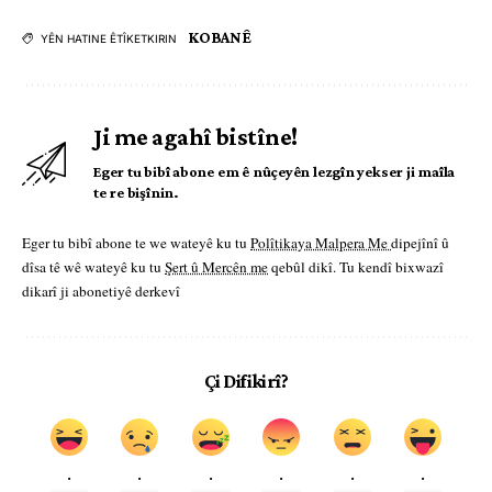
KOBANÊ
YÊN HATINE ÊTÎKETKIRIN
Ji me agahî bistîne!
Eger tu bibî abone em ê nûçeyên lezgîn yekser ji maîla
te re bişînin.
Eger tu bibî abone te we wateyê ku tu
Polîtikaya Malpera Me
dipejînî û
dîsa tê wê wateyê ku tu
Şert û Mercên me
qebûl dikî. Tu kendî bixwazî
dikarî ji abonetiyê derkevî
Çi Difikirî?
.
.
.
.
.
.