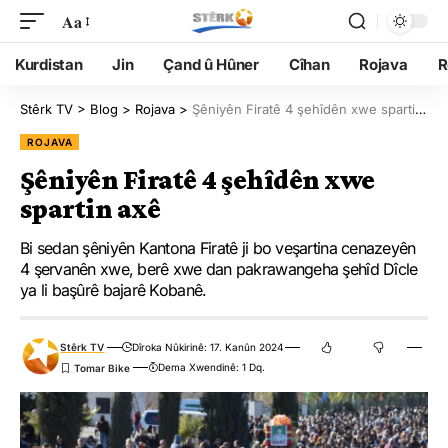
Aa
Kurdistan
Jin
Çand û Hûner
Cîhan
Rojava
R
Stêrk TV
>
Blog
>
Rojava
>
Şêniyên Firatê 4 şehîdên xwe spartin axê
ROJAVA
Şêniyên Firatê 4 şehîdên xwe
spartin axê
Bi sedan şêniyên Kantona Firatê ji bo veşartina cenazeyên
4 şervanên xwe, berê xwe dan pakrawangeha şehîd Dîcle
ya li başûrê bajarê Kobanê.
Stêrk TV
Dîroka Nûkirinê: 17. Kanûn 2024
Dema Xwendinê: 1 Dq.