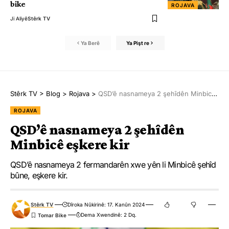
bike
ROJAVA
Ji Aliyê
Stêrk TV
Ya Berê
Ya Pişt re
Stêrk TV
>
Blog
>
Rojava
>
QSD’ê nasnameya 2 şehîdên Minbicê eşkere kir
ROJAVA
QSD’ê nasnameya 2 şehîdên
Minbicê eşkere kir
QSD’ê nasnameya 2 fermandarên xwe yên li Minbicê şehîd
bûne, eşkere kir.
Stêrk TV
Dîroka Nûkirinê: 17. Kanûn 2024
Dema Xwendinê: 2 Dq.