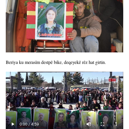
Beriya ku merasîm destpê bike, deqeyekê rêz hat girtin.