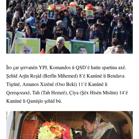
Îro çar şervanên YPJ, Komandos û QSD’ê hatin spartina axê.
Şehîd Arjîn Reşîd (Berfîn Mihemed) 8’ê Kanûnê li Bendava
Tişrînê, Amanos Xizênê (Oso Bekî) 11’ê Kanûnê li
Qereqozaxê, Tah (Tah Hemzê), Çiya (Şêx Hisên Mislim) 14’ê
Kanûnê li Qamîşlo şehîd bû.