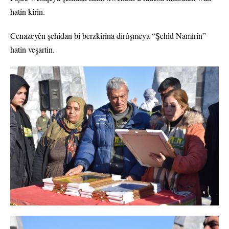
hatin kirin.
Cenazeyên şehîdan bi berzkirina dirûşmeya “Şehîd Namirin”
hatin veşartin.