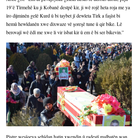
19’ê Tîrmehê ku ji Kobanê destpê kir, ji wê rojê heta roja me ya
îro dijminên gelê Kurd û bi taybet jî dewleta Tirk a faşîst bi
hemû hewldanên xwe dixwaze vê şoreşê tune û qir bike. Lê
berovajî wê êdî me xwe li vir îsbat kir û em ê bi ser bikevin.”
Piştre wesîqeya şehîdan hatin xwendin û radestî malbatên wan