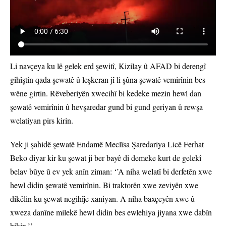
Li navçeya ku lê gelek erd şewitî, Kizilay û AFAD bi derengî
gihîştin qada şewatê û leşkeran jî li şûna şewatê vemirînin bes
wêne girtin. Rêveberiyên xwecihî bi kedeke mezin hewl dan
şewatê vemirînin û hevşaredar gund bi gund geriyan û rewşa
welatiyan pirs kirin.
Yek ji şahidê şewatê Endamê Meclîsa Şaredariya Licê Ferhat
Beko diyar kir ku şewat ji ber bayê di demeke kurt de gelekî
belav bûye û ev yek anîn ziman: ‘’A niha welatî bi derfetên xwe
hewl didin şewatê vemirînin. Bi traktorên xwe zeviyên xwe
dikêlin ku şewat negihîje xaniyan. A niha baxçeyên xwe û
xweza danîne milekê hewl didin bes ewlehiya jiyana xwe dabîn
bikin.’’