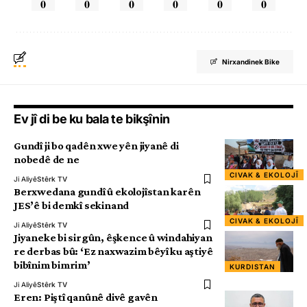
0
0
0
0
0
0
Nirxandinek Bike
Ev jî di be ku bala te bikşînin
Gundî ji bo qadên xwe yên jiyanê di
nobedê de ne
CIVAK & EKOLOJÎ
Ji Aliyê
Stêrk TV
Berxwedana gundî û ekolojîstan karên
JES’ê bi demkî sekinand
CIVAK & EKOLOJÎ
Ji Aliyê
Stêrk TV
Jiyaneke bi sirgûn, êşkence û windahiyan
re derbas bû: ‘Ez naxwazim bêyî ku aştiyê
bibînim bimrim’
KURDISTAN
Ji Aliyê
Stêrk TV
Eren: Piştî qanûnê divê gavên