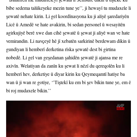
bibe sedema talûkeyeke mezin tune ye’’, ji hewayî tu mudaxele li
şewatê nehate kirin. Li gel koordînasyona ku ji aliyê şaredariyên
Licê û Amedê ve hate avakirin, bi sedan personel û wesayitên
agirkujiyê berê xwe dan cihê şewatê û şewat ji aliyê wan ve hate
vemirandin. Li navçeyê hê jî xebatên sarkirinê berdewam dikin û
gundiyan li hemberî derketina rîska şewatê dest bi girtina
nobedê. Li gel van geşedanan şahidên şewatê ji ajansa me re
axivîn. Welatiyan da zanîn ku şewat li nêzî du qereqolên ku li
hemberî hev, derketiye û diyar kirin ku Qeymeqamtî hatiye ba
wan û ji wan re gotiye, ‘’Tiştekî ku em bi şev bikin tune ye, em ê
bi roj mudaxele bikin.’’