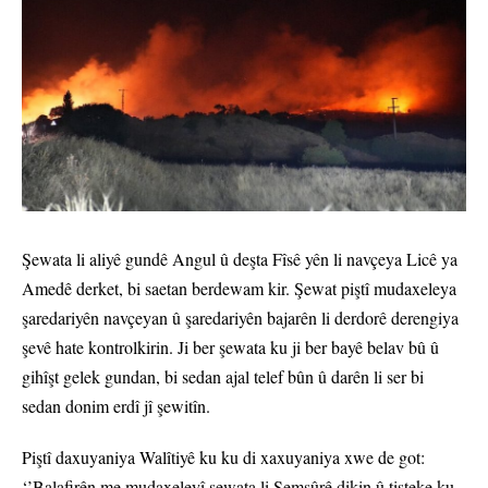
Şewata li aliyê gundê Angul û deşta Fîsê yên li navçeya Licê ya
Amedê derket, bi saetan berdewam kir. Şewat piştî mudaxeleya
şaredariyên navçeyan û şaredariyên bajarên li derdorê derengiya
şevê hate kontrolkirin. Ji ber şewata ku ji ber bayê belav bû û
gihîşt gelek gundan, bi sedan ajal telef bûn û darên li ser bi
sedan donim erdî jî şewitîn.
Piştî daxuyaniya Walîtiyê ku ku di xaxuyaniya xwe de got:
‘’Balafirên me mudaxeleyî şewata li Semsûrê dikin û tişteke ku