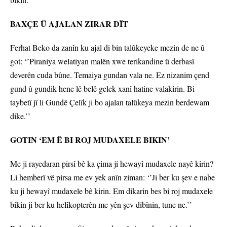
BAXÇE Û AJALAN ZIRAR DÎT
Ferhat Beko da zanîn ku ajal di bin talûkeyeke mezin de ne û
got: ‘’Piraniya welatiyan malên xwe terikandine û derbasî
deverên cuda bûne. Temaiya gundan vala ne. Ez nizanim çend
gund û gundik hene lê belê gelek xanî hatine valakirin. Bi
taybetî jî li Gundê Çelîk ji bo ajalan talûkeya mezin berdewam
dike.’’
GOTIN ‘EM Ê BI ROJ MUDAXELE BIKIN’
Me ji rayedaran pirsî bê ka çima ji hewayî mudaxele nayê kirin?
Li hemberî vê pirsa me ev yek anîn ziman: ‘’Ji ber ku şev e nabe
ku ji hewayî mudaxele bê kirin. Em dikarin bes bi roj mudaxele
bikin ji ber ku helîkopterên me yên şev dibînin, tune ne.’’