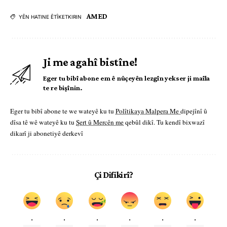
AMED
YÊN HATINE ÊTÎKETKIRIN
Ji me agahî bistîne!
Eger tu bibî abone em ê nûçeyên lezgîn yekser ji maîla
te re bişînin.
Eger tu bibî abone te we wateyê ku tu
Polîtikaya Malpera Me
dipejînî û
dîsa tê wê wateyê ku tu
Şert û Mercên me
qebûl dikî. Tu kendî bixwazî
dikarî ji abonetiyê derkevî
Çi Difikirî?
.
.
.
.
.
.