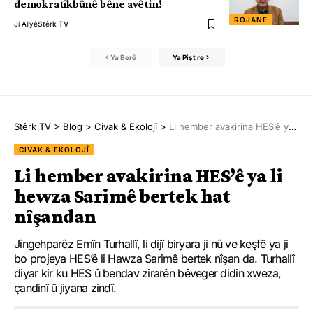
demokratîkbûnê bêne avêtin!
ROJANE
Ji Aliyê
Stêrk TV
Ya Berê
Ya Pişt re
Stêrk TV
>
Blog
>
Civak & Ekolojî
>
Li hember avakirina HES’ê ya li hewza Sarimê bertek hat nîşandan
CIVAK & EKOLOJÎ
Li hember avakirina HES’ê ya li
hewza Sarimê bertek hat
nîşandan
Jîngehparêz Emîn Turhallî, li dijî biryara ji nû ve keşfê ya ji
bo projeya HES’ê li Hawza Sarimê bertek nîşan da. Turhallî
diyar kir ku HES û bendav zirarên bêveger didin xweza,
çandinî û jiyana zindî.