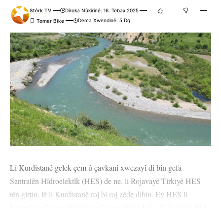
Stêrk TV
Dîroka Nûkirinê: 16. Tebax 2025
Dema Xwendinê: 5 Dq.
Li Kurdistanê gelek çem û çavkanî xwezayî di bin gefa
Santralên Hîdroelektîk (HES) de ne. li Rojavayê Tirkiyê HES
tên girtin, lê li Kurdistanê roj bi roj zêde dibin. Ev HES li
herêmê qadên çandinî û jiyanê tune dikin, krîza îklîmê kûr dikin
û di havînê de germahî zêdetir dibe. Tevî îtîrazan jî, ev proje tên