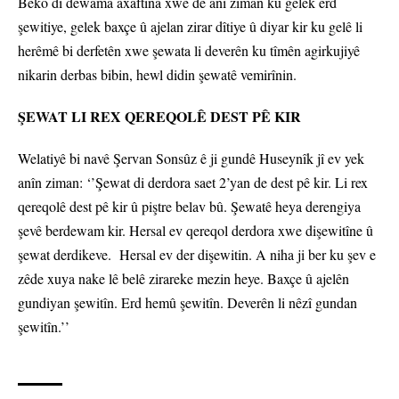
Beko di dewama axaftina xwe de anî ziman ku gelek erd
şewitiye, gelek baxçe û ajelan zirar dîtiye û diyar kir ku gelê li
herêmê bi derfetên xwe şewata li deverên ku tîmên agirkujiyê
nikarin derbas bibin, hewl didin şewatê vemirînin.
ŞEWAT LI REX QEREQOLÊ DEST PÊ KIR
Welatiyê bi navê Şervan Sonsûz ê ji gundê Huseynîk jî ev yek
anîn ziman: ‘’Şewat di derdora saet 2’yan de dest pê kir. Li rex
qereqolê dest pê kir û piştre belav bû. Şewatê heya derengiya
şevê berdewam kir. Hersal ev qereqol derdora xwe dişewitîne û
şewat derdikeve. Hersal ev der dişewitin. A niha ji ber ku şev e
zêde xuya nake lê belê zirareke mezin heye. Baxçe û ajelên
gundiyan şewitîn. Erd hemû şewitîn. Deverên li nêzî gundan
şewitîn.’’