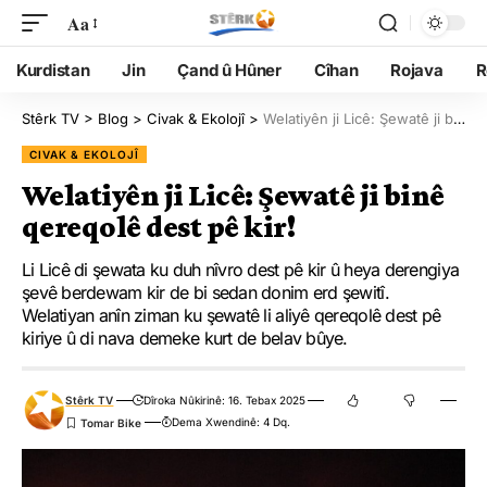
Aa
Kurdistan
Jin
Çand û Hûner
Cîhan
Rojava
R
Stêrk TV
>
Blog
>
Civak & Ekolojî
>
Welatiyên ji Licê: Şewatê ji binê qereqolê dest pê kir!
CIVAK & EKOLOJÎ
Welatiyên ji Licê: Şewatê ji binê
qereqolê dest pê kir!
Li Licê di şewata ku duh nîvro dest pê kir û heya derengiya
şevê berdewam kir de bi sedan donim erd şewitî.
Welatiyan anîn ziman ku şewatê li aliyê qereqolê dest pê
kiriye û di nava demeke kurt de belav bûye.
Stêrk TV
Dîroka Nûkirinê: 16. Tebax 2025
Dema Xwendinê: 4 Dq.