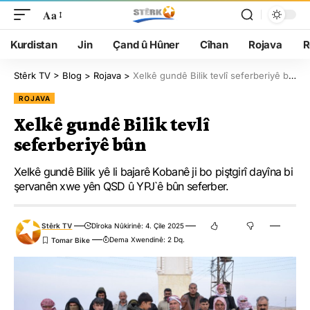
Aa
Kurdistan
Jin
Çand û Hûner
Cîhan
Rojava
R
Stêrk TV
>
Blog
>
Rojava
>
Xelkê gundê Bilik tevlî seferberiyê bûn
ROJAVA
Xelkê gundê Bilik tevlî
seferberiyê bûn
Xelkê gundê Bilik yê li bajarê Kobanê ji bo piştgirî dayîna bi
şervanên xwe yên QSD û YPJ`ê bûn seferber.
Stêrk TV
Dîroka Nûkirinê: 4. Çile 2025
Dema Xwendinê: 2 Dq.