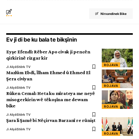
Nirxandinek Bike
Ev jî di be ku bala te bikşînin
Eyşe Efendî: Rêber Apo civak ji pencên
qirkirinê rizgar kir
ROJAVA
Ji Aliyê
Stêrk TV
Mazlûm Ebdî, Îlham Ehmed û Ehmed El
Şera civiyan
ROJAVA
Ji Aliyê
Stêrk TV
Rûken Cemal: Heta ku mîrateya me neyê
misogerkirin wê têkoşîna me dewam
bike
ROJAVA
Ji Aliyê
Stêrk TV
Şara li Şamê bi Nêçirvan Barzanî re rûnişt
Ji Aliyê
Stêrk TV
ROJAVA