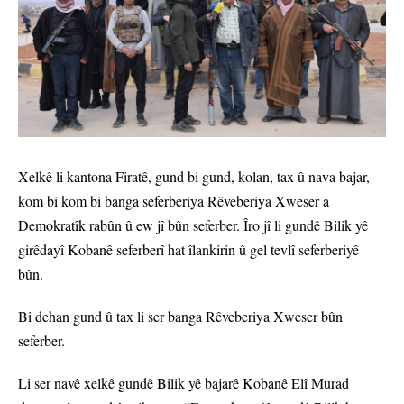
Xelkê li kantona Firatê, gund bi gund, kolan, tax û nava bajar,
kom bi kom bi banga seferberiya Rêveberiya Xweser a
Demokratîk rabûn û ew jî bûn seferber. Îro jî li gundê Bilik yê
girêdayî Kobanê seferberî hat îlankirin û gel tevlî seferberiyê
bûn.
Bi dehan gund û tax li ser banga Rêveberiya Xweser bûn
seferber.
Li ser navê xelkê gundê Bilik yê bajarê Kobanê Elî Murad