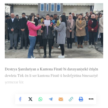
Desteya Şaredariyan a Kantona Firatê bi daxuyaniyekê êrîşên
dewleta Tirk ên li ser kantona Firatê û hedefgirtina binesaziyê
şermezar kir.
Daxuyanî li pêşiya navenda Desteya Şaredariyan a li Kobanê ji
aliyê endama Dîwana Desteya Şaredariyan Sêva Bozan ve hat
Vê Nûçeyê Bixwîne
xwendin.