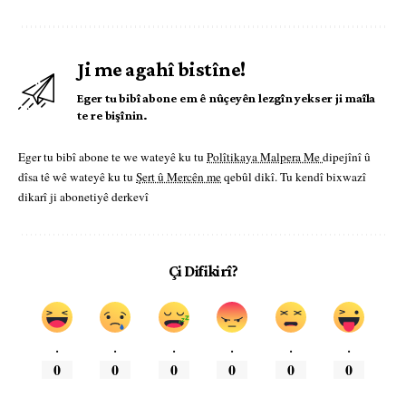
Ji me agahî bistîne!
Eger tu bibî abone em ê nûçeyên lezgîn yekser ji maîla
te re bişînin.
Eger tu bibî abone te we wateyê ku tu
Polîtikaya Malpera Me
dipejînî û
dîsa tê wê wateyê ku tu
Şert û Mercên me
qebûl dikî. Tu kendî bixwazî
dikarî ji abonetiyê derkevî
Çi Difikirî?
.
.
.
.
.
.
0
0
0
0
0
0