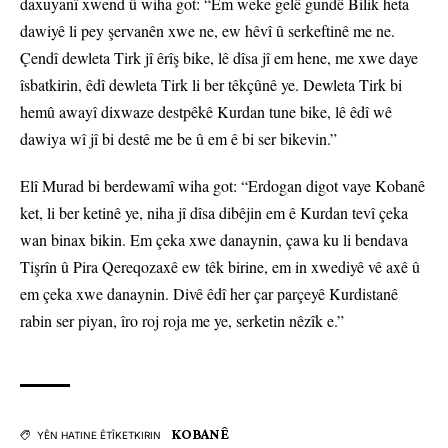
daxuyanî xwend û wiha got: “Em weke gelê gundê Bilik heta
dawiyê li pey şervanên xwe ne, ew hêvî û serkeftinê me ne.
Çendî dewleta Tirk jî êrîş bike, lê dîsa jî em hene, me xwe daye
îsbatkirin, êdî dewleta Tirk li ber têkçûnê ye. Dewleta Tirk bi
hemû awayî dixwaze destpêkê Kurdan tune bike, lê êdî wê
dawiya wî jî bi destê me be û em ê bi ser bikevin.”
Elî Murad bi berdewamî wiha got: “Erdogan digot vaye Kobanê
ket, li ber ketinê ye, niha jî dîsa dibêjin em ê Kurdan tevî çeka
wan binax bikin. Em çeka xwe danaynin, çawa ku li bendava
Tişrîn û Pira Qereqozaxê ew têk birine, em in xwediyê vê axê û
em çeka xwe danaynin. Divê êdî her çar parçeyê Kurdistanê
rabin ser piyan, îro roj roja me ye, serketin nêzîk e.”
KOBANÊ
YÊN HATINE ÊTÎKETKIRIN