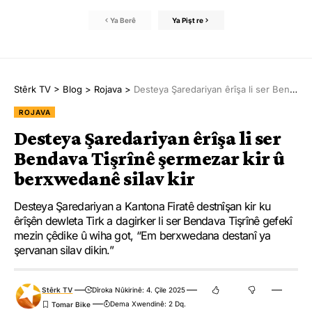
Ya Berê
Ya Pişt re
Stêrk TV
>
Blog
>
Rojava
>
Desteya Şaredariyan êrîşa li ser Bendava Tişrînê şermezar kir û berxwedanê silav kir
ROJAVA
Desteya Şaredariyan êrîşa li ser
Bendava Tişrînê şermezar kir û
berxwedanê silav kir
Desteya Şaredariyan a Kantona Firatê destnîşan kir ku
êrîşên dewleta Tirk a dagirker li ser Bendava Tişrînê gefekî
mezin çêdike û wiha got, “Em berxwedana destanî ya
şervanan silav dikin.”
Stêrk TV
Dîroka Nûkirinê: 4. Çile 2025
Dema Xwendinê: 2 Dq.