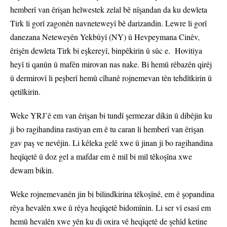
hemberî van êrişan helwestek zelal bê nîşandan da ku dewleta
Tirk li gorî zagonên navneteweyî bê darizandin. Lewre li gorî
danezana Neteweyên Yekbûyî (NY) û Hevpeymana Cinêv,
êrişên dewleta Tirk bi eşkereyî, binpêkirin û sûc e. Hovitiya
heyî ti qanûn û mafên mirovan nas nake. Bi hemû rêbazên qirêj
û dermirovî li peşberî hemû cîhanê rojnemevan tên tehdîtkirin û
qetilkirin.
Weke YRJ’ê em van êrişan bi tundî şermezar dikin û dibêjin ku
ji bo ragihandina rastiyan em ê tu caran li hemberî van êrişan
gav paş ve nevêjin. Li kêleka gelê xwe û jinan ji bo ragihandina
heqîqetê û doz gel a mafdar em ê mil bi mil têkoşîna xwe
dewam bikin.
Weke rojnemevanên jin bi bilindkirina têkoşînê, em ê şopandina
rêya hevalên xwe û rêya heqîqetê bidomînin. Li ser vî esasî em
hemû hevalên xwe yên ku di oxira vê heqîqetê de şehîd ketine