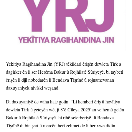
Yekitiya Ragihandina Jin (YRJ) têkildarî êrişên dewleta Tirk a
dagirker ên li ser Herêma Bakur û Rojhilatê Sûriyeyê, bi taybetî
êrişên li dijî nobedarên li Bendava Tişrînê û rojnamevanan
daxuyaniyek nivîskî weşand.
Di daxuyaniyê de wiha hate gotin: “Li hemberî êriş û hovîtiya
dewleta Tirk û çeteyên wê, ji 8’ê Çileya 2025’an ve hemû gelên
Bakur û Rojhilatê Sûriyeyê bi rihê seferberiyê li Bendava
Tişrînê di bin şert û mercên herî zehmet de li ber xwe didin.