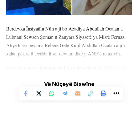
Berdevka Însiyatîfa Nûn a ji bo Azadiya Abdullah Ocalan a
Lubnanî Sewsen Şoman û Zanyara Siyasetê ya Misrê Fernaz
Atiye li ser peyama Rêberê Gelê Kurd Abdullah Ocalan a ji 7
xalan pêk tê û tecrîda li ser dewam dike ji ANF’ê re axivîn.
Sewsen Şoman, destnîşan kir ku azadiya fîzîkî ya Rêberê Gelê
Kurd Abdullah Ocalan mijareke girîng e û got, “Rêber Apo di
Vê Nûçeyê Bixwîne
bin tecrîdeke giran de tê girtin. Ji ber ji berxwedan û ramanên
Rêber Apo ditirsin, vê tecrîdê pêk tînin. Sedema girankirina
tecrîdê hêza Rêber Apo ya berxwedanê û veguherînê ye.”
BI AWAYEKÎ TEVGIR HATIYE FORMULE KIRIN
Sewsen Şoman, da xuyakirin ku peyama Rêber Apo a ji 7 xalan