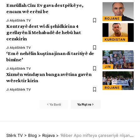
Emrûllah Cîn: Ev gava destpêkê ye,
encam wê erênî be
ROJANE
Ji Aliyê
Stêrk TV
Kontrayê dest wî di şehîdkirina 4
gerîlayên li Mehabadê de hebû hat
cezakirin
KURDISTAN
Ji Aliyê
Stêrk TV
‘Em ê nehêlin kuştina jinan di taritiyê de
bimîne’
JIN
Ji Aliyê
Stêrk TV
Xizmên windayan banga avêtina gavên
wêrektir kirin
ROJANE
Ji Aliyê
Stêrk TV
Ya Berê
Ya Pişt re
Stêrk TV
>
Blog
>
Rojava
>
‘Rêber Apo mifteya çareseriyê nîşan dide’