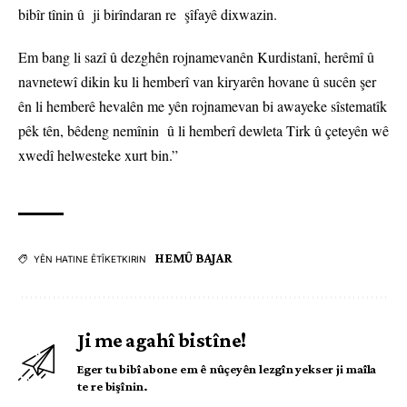
bibîr tînin û ji birîndaran re şîfayê dixwazin.
Em bang li sazî û dezghên rojnamevanên Kurdistanî, herêmî û
navnetewî dikin ku li hemberî van kiryarên hovane û sucên şer
ên li hemberê hevalên me yên rojnamevan bi awayeke sîstematîk
pêk tên, bêdeng nemînin û li hemberî dewleta Tirk û çeteyên wê
xwedî helwesteke xurt bin.”
HEMÛ BAJAR
YÊN HATINE ÊTÎKETKIRIN
Ji me agahî bistîne!
Eger tu bibî abone em ê nûçeyên lezgîn yekser ji maîla
te re bişînin.