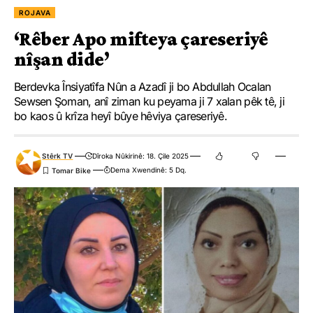
ROJAVA
‘Rêber Apo mifteya çareseriyê
nîşan dide’
Berdevka Însiyatîfa Nûn a Azadî ji bo Abdullah Ocalan
Sewsen Şoman, anî ziman ku peyama ji 7 xalan pêk tê, ji
bo kaos û krîza heyî bûye hêviya çareseriyê.
Stêrk TV
Dîroka Nûkirinê: 18. Çile 2025
Dema Xwendinê: 5 Dq.