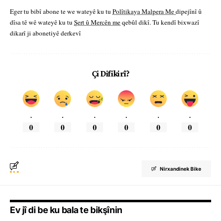
Eger tu bibî abone te we wateyê ku tu
Polîtikaya Malpera Me
dipejînî û
dîsa tê wê wateyê ku tu
Şert û Mercên me
qebûl dikî. Tu kendî bixwazî
dikarî ji abonetiyê derkevî
Çi Difikirî?
.
.
.
.
.
.
0
0
0
0
0
0
Nirxandinek Bike
Ev jî di be ku bala te bikşînin