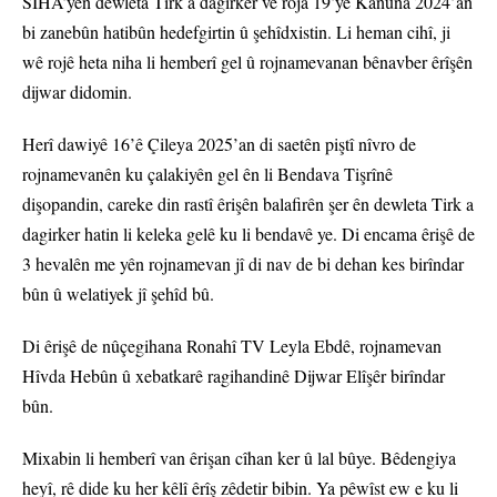
SÎHA’yên dewleta Tirk a dagirker ve roja 19’yê Kanûna 2024’an
bi zanebûn hatibûn hedefgirtin û şehîdxistin. Li heman cihî, ji
wê rojê heta niha li hemberî gel û rojnamevanan bênavber êrîşên
dijwar didomin.
Herî dawiyê 16’ê Çileya 2025’an di saetên piştî nîvro de
rojnamevanên ku çalakiyên gel ên li Bendava Tişrînê
dişopandin, careke din rastî êrişên balafirên şer ên dewleta Tirk a
dagirker hatin li keleka gelê ku li bendavê ye. Di encama êrişê de
3 hevalên me yên rojnamevan jî di nav de bi dehan kes birîndar
bûn û welatiyek jî şehîd bû.
Di êrişê de nûçegihana Ronahî TV Leyla Ebdê, rojnamevan
Hîvda Hebûn û xebatkarê ragihandinê Dijwar Elîşêr birîndar
bûn.
Mixabin li hemberî van êrişan cîhan ker û lal bûye. Bêdengiya
heyî, rê dide ku her kêlî êrîş zêdetir bibin. Ya pêwîst ew e ku li