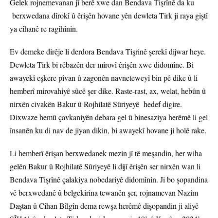
Gelek rojnemevanan jî berê xwe dan Bendava Tişrînê da ku
berxwedana dîrokî û êrişên hovane yên dewleta Tirk ji raya giştî
ya cîhanê re ragihînin.
Ev demeke dirêje li derdora Bendava Tişrinê şerekî dijwar heye.
Dewleta Tirk bi rêbazên der mirovî êrişên xwe didomîne. Bi
awayekî eşkere pîvan û zagonên navneteweyî bin pê dike û li
hemberî mirovahiyê sûcê şer dike. Raste-rast, ax, welat, hebûn û
nirxên civakên Bakur û Rojhilatê Sûriyeyê hedef digire.
Dixwaze hemû çavkaniyên debara gel û binesaziya herêmê li gel
însanên ku di nav de jiyan dikin, bi awayekî hovane ji holê rake.
Li hemberî êrişan berxwedanek mezin jî tê meşandin, her wiha
gelên Bakur û Rojhilatê Sûriyeyê li dijî êrişên ser nirxên wan li
Bendava Tişrînê çalakiya nobedariyê didomînin. Ji bo şopandina
vê berxwedanê û belgekirina tewanên şer, rojnamevan Nazim
Daştan û Cîhan Bîlgîn dema rewşa herêmê dişopandin ji aliyê