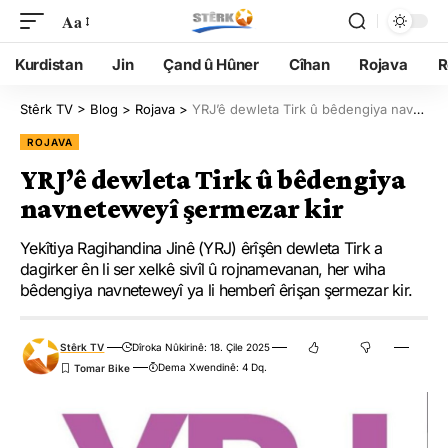
Aa
Kurdistan
Jin
Çand û Hûner
Cîhan
Rojava
R
Stêrk TV
>
Blog
>
Rojava
>
YRJ’ê dewleta Tirk û bêdengiya navneteweyî şermezar kir
ROJAVA
YRJ’ê dewleta Tirk û bêdengiya
navneteweyî şermezar kir
Yekîtiya Ragihandina Jinê (YRJ) êrîşên dewleta Tirk a
dagirker ên li ser xelkê sivîl û rojnamevanan, her wiha
bêdengiya navneteweyî ya li hemberî êrişan şermezar kir.
Stêrk TV
Dîroka Nûkirinê: 18. Çile 2025
Dema Xwendinê: 4 Dq.