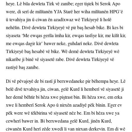
heye. Lê bila dewleta Tirk vê zanibe; eger tiştek bi Serok Apo
were, di serî de milîtanên YJA Starê her wiha milîtanên HPG’ê
û tevahiya jin û ciwan ên azadîxwaz wê Tirkiyeyê li holê
nehêlin. Divê dewleta Tirkiyeyê vê pir baş hesab bike. Bi kes bi
siyaseta ‘Me ewqas gerîla îmha kir, ewqas tasfiye kir, me kilît kir,
me ewqas dagir kir’ bawer neke, guhdarî neke. Divê dewleta
Tirkiyeyê baş hesabê vê bike. Wê demê dewleta Tirkiyeyê wê
nikaribe ji binê vê siyasetê rabe. Divê dewleta Tirkiyeyê vê
rastiyê baş zanibe.
Di vê pêvajoyê de bi rastî jî berxwedaneke pir bêhempa heye. Lê
belê divê tevahiya jin, ciwan, gelê Kurd li hemberî vê siyasetê ji
her demê bêhtir bi hêza xwe piştrast bin. Bi hêza xwe, em erka
xwe li hemberî Serok Apo û nirxên azadiyê pêk bînin. Eger ev
pêk were wê têkbirina vê siyasetê nêz be. Em bi hêza xwe ya
cewherî bawer in. Bi berxwedana gelê Kurd, jinên Kurd,
ciwanên Kurd herî zêde xwedî li van nirxan derkevin. Em di wê