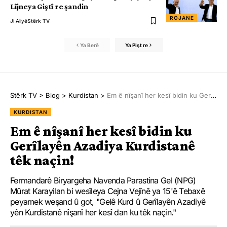
Lîjneya Giştî re şandin
ROJANE
Ji Aliyê
Stêrk TV
Ya Berê
Ya Pişt re
Stêrk TV
>
Blog
>
Kurdistan
>
Em ê nîşanî her kesî bidin ku Gerîlayên Azadiya Kurdistanê têk naçin!
KURDISTAN
Em ê nîşanî her kesî bidin ku
Gerîlayên Azadiya Kurdistanê
têk naçin!
Fermandarê Biryargeha Navenda Parastina Gel (NPG)
Mûrat Karayilan bi wesîleya Cejna Vejînê ya 15'ê Tebaxê
peyamek weşand û got, "Gelê Kurd û Gerîlayên Azadiyê
yên Kurdistanê nîşanî her kesî dan ku têk naçin."