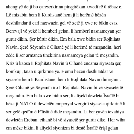
ahengiyê de ji bo çareserkirina pirsgirêkan xwedî rê û rêbaz e.
Lê mixabin hem li Kurdistanê hem jî li herêmê hêzên
desthilatdar ti carî naxwazin gel vê xetê ji xwe re bikin esas.
Berevajî vê yekê li hemberî gelan, li hemberî nasnameyan şer
gurtir dikin. Şer kûrtir dikin. Em bala xwe bidin ser Rojhilata
Navîn. Şerê Sêyemîn ê Cîhanê yê li herêmê tê meşandin, herî
zêde li ser armanca tinekirina nasnameya gelan tê meşandin.
Krîz û kaosa li Rojhilata Navîn û Cîhanê encama siyaseta şer,
komkujî, talan û qirkirinê ye. Hemû hêzên desthilatdar vê
siyasetê hem li Kurdistanê, hem li Rojhilata Navîn dimeşînin.
Şerê Cîhanê yê Sêyemîn îro li Rojhilata Navîn bi vê siyasetê tê
meşandin. Em bala xwe bidin ser; li aliyekî dewleta Îsraîlê bi
hêza ji NATO û dewletên emperyal wergirtî siyaseta qirkirinê li
ser gelê qedîm ê Fîlîstînê dide meşandin. Li ber çavên tevahiya
dewletên Ereban, cîhanê bi vê siyasetê şer gurtir dike. Her wiha
em mêze bikin, li aliyekî siyonîzm bi destê Îsraîlê êrişî gelan