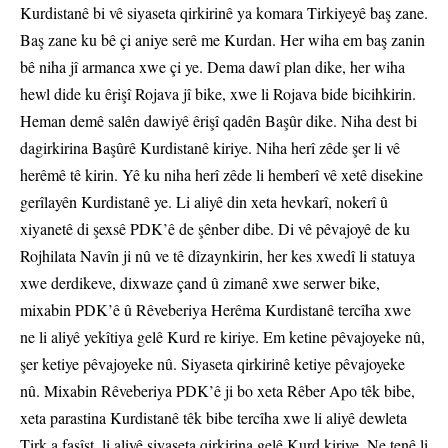
Kurdistanê bi vê siyaseta qirkirinê ya komara Tirkiyeyê baş zane.
Baş zane ku bê çi aniye serê me Kurdan. Her wiha em baş zanin
bê niha jî armanca xwe çi ye. Dema dawî plan dike, her wiha
hewl dide ku êrişî Rojava jî bike, xwe li Rojava bide bicihkirin.
Heman demê salên dawiyê êrişî qadên Başûr dike. Niha dest bi
dagirkirina Başûrê Kurdistanê kiriye. Niha herî zêde şer li vê
herêmê tê kirin. Yê ku niha herî zêde li hemberî vê xetê disekine
gerîlayên Kurdistanê ye. Li aliyê din xeta hevkarî, nokerî û
xiyanetê di şexsê PDK’ê de şênber dibe. Di vê pêvajoyê de ku
Rojhilata Navîn ji nû ve tê dîzaynkirin, her kes xwedî li statuya
xwe derdikeve, dixwaze çand û zimanê xwe serwer bike,
mixabin PDK’ê û Rêveberiya Herêma Kurdistanê tercîha xwe
ne li aliyê yekîtiya gelê Kurd re kiriye. Em ketine pêvajoyeke nû,
şer ketiye pêvajoyeke nû. Siyaseta qirkirinê ketiye pêvajoyeke
nû. Mixabin Rêveberiya PDK’ê ji bo xeta Rêber Apo têk bibe,
xeta parastina Kurdistanê têk bibe tercîha xwe li aliyê dewleta
Tirk a faşîst, li aliyê siyaseta qirkirina gelê Kurd kiriye. Ne tenê li