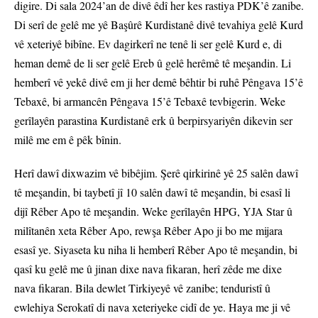
digire. Di sala 2024’an de divê êdî her kes rastiya PDK’ê zanibe.
Di serî de gelê me yê Başûrê Kurdistanê divê tevahiya gelê Kurd
vê xeteriyê bibîne. Ev dagirkerî ne tenê li ser gelê Kurd e, di
heman demê de li ser gelê Ereb û gelê herêmê tê meşandin. Li
hemberî vê yekê divê em ji her demê bêhtir bi ruhê Pêngava 15’ê
Tebaxê, bi armancên Pêngava 15’ê Tebaxê tevbigerin. Weke
gerîlayên parastina Kurdistanê erk û berpirsyariyên dikevin ser
milê me em ê pêk bînin.
Herî dawî dixwazim vê bibêjim. Şerê qirkirinê yê 25 salên dawî
tê meşandin, bi taybetî jî 10 salên dawî tê meşandin, bi esasî li
dijî Rêber Apo tê meşandin. Weke gerîlayên HPG, YJA Star û
milîtanên xeta Rêber Apo, rewşa Rêber Apo ji bo me mijara
esasî ye. Siyaseta ku niha li hemberî Rêber Apo tê meşandin, bi
qasî ku gelê me û jinan dixe nava fikaran, herî zêde me dixe
nava fikaran. Bila dewlet Tirkiyeyê vê zanibe; tenduristî û
ewlehiya Serokatî di nava xeteriyeke cidî de ye. Haya me ji vê