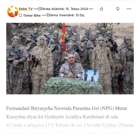
Stêrk TV
Dîroka Nûkirinê: 15. Tebax 2024
Dema Xwendinê: 10 Dq.
Fermandarê Biryargeha Navenda Parastina Gel (NPG) Murat
Karayilan diyar kir Gerîlayên Azadiya Kurdistanê di sala
41’emîn a pêngava 15’ê Tebaxê de ew ê bi ruhê Egîdan, Zîlanan
tevbigerin û ev peyam da: “Di çarçoveya taktîk, perspektîfa me