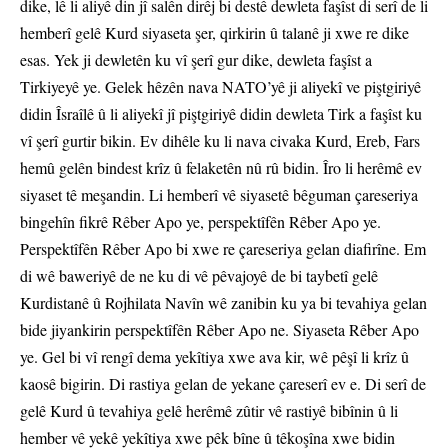
dike, lê li aliyê din jî salên dirêj bi destê dewleta faşîst di serî de li
hemberî gelê Kurd siyaseta şer, qirkirin û talanê ji xwe re dike
esas. Yek ji dewletên ku vî şerî gur dike, dewleta faşîst a
Tirkiyeyê ye. Gelek hêzên nava NATO’yê ji aliyekî ve piştgiriyê
didin Îsraîlê û li aliyekî jî piştgiriyê didin dewleta Tirk a faşîst ku
vî şerî gurtir bikin. Ev dihêle ku li nava civaka Kurd, Ereb, Fars
hemû gelên bindest krîz û felaketên nû rû bidin. Îro li herêmê ev
siyaset tê meşandin. Li hemberî vê siyasetê bêguman çareseriya
bingehîn fikrê Rêber Apo ye, perspektîfên Rêber Apo ye.
Perspektîfên Rêber Apo bi xwe re çareseriya gelan diafirîne. Em
di wê baweriyê de ne ku di vê pêvajoyê de bi taybetî gelê
Kurdistanê û Rojhilata Navîn wê zanibin ku ya bi tevahiya gelan
bide jiyankirin perspektîfên Rêber Apo ne. Siyaseta Rêber Apo
ye. Gel bi vî rengî dema yekîtiya xwe ava kir, wê pêşî li krîz û
kaosê bigirin. Di rastiya gelan de yekane çareserî ev e. Di serî de
gelê Kurd û tevahiya gelê herêmê zûtir vê rastiyê bibînin û li
hember vê yekê yekîtiya xwe pêk bîne û têkoşîna xwe bidin