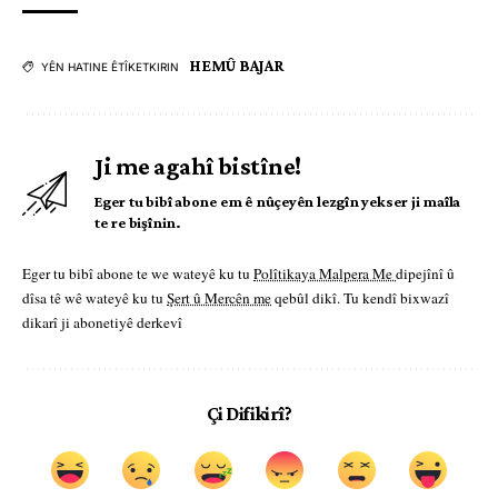
HEMÛ BAJAR
YÊN HATINE ÊTÎKETKIRIN
Ji me agahî bistîne!
Eger tu bibî abone em ê nûçeyên lezgîn yekser ji maîla
te re bişînin.
Eger tu bibî abone te we wateyê ku tu
Polîtikaya Malpera Me
dipejînî û
dîsa tê wê wateyê ku tu
Şert û Mercên me
qebûl dikî. Tu kendî bixwazî
dikarî ji abonetiyê derkevî
Çi Difikirî?