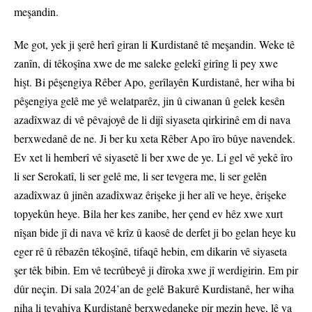
meşandin.
Me got, yek ji şerê herî giran li Kurdistanê tê meşandin. Weke tê
zanîn, di têkoşîna xwe de me saleke gelekî girîng li pey xwe
hişt. Bi pêşengiya Rêber Apo, gerîlayên Kurdistanê, her wiha bi
pêşengiya gelê me yê welatparêz, jin û ciwanan û gelek kesên
azadîxwaz di vê pêvajoyê de li dijî siyaseta qirkirinê em di nava
berxwedanê de ne. Ji ber ku xeta Rêber Apo îro bûye navendek.
Ev xet li hemberî vê siyasetê li ber xwe de ye. Li gel vê yekê îro
li ser Serokatî, li ser gelê me, li ser tevgera me, li ser gelên
azadîxwaz û jinên azadîxwaz êrişeke ji her alî ve heye, êrişeke
topyekûn heye. Bila her kes zanibe, her çend ev hêz xwe xurt
nîşan bide jî di nava vê krîz û kaosê de derfet ji bo gelan heye ku
eger rê û rêbazên têkoşînê, tifaqê hebin, em dikarin vê siyaseta
şer têk bibin. Em vê tecrûbeyê ji dîroka xwe jî werdigirin. Em pir
dûr neçin. Di sala 2024’an de gelê Bakurê Kurdistanê, her wiha
niha li tevahiya Kurdistanê berxwedaneke pir mezin heye, lê ya