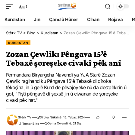
Aa
Kurdistan
Jin
Çand û Hûner
Cîhan
Rojava
R
Stêrk TV
>
Blog
>
Kurdistan
>
Zozan Çewlik: Pêngava 15’ê Tebaxê şoreşeke civakî pêk anî
KURDISTAN
Zozan Çewlik: Pêngava 15’ê
Tebaxê şoreşeke civakî pêk anî
Fermandara Biryargeha Navendî ya YJA Starê Zozan
Çewlik ragihand ku Pêngava 15'ê Tebaxê di dîroka
têkoşîna jin û gelê Kurd de pêvajoyeke nû da destpêkirin û
got, "Piştî pêngavê di şexsê jin û ciwanan de şoreşeke
civakî pêk hat."
Stêrk TV
Dîroka Nûkirinê: 15. Tebax 2024
Dema Xwendinê: 21 Dq.