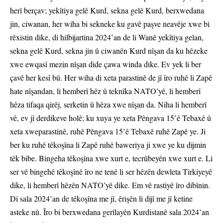
herî berçav; yekîtiya gelê Kurd, sekna gelê Kurd, berxwedana
jin, ciwanan, her wiha bi sekneke ku gavê paşve neavêje xwe bi
rêxistin dike, di hilbijartina 2024’an de li Wanê yekîtiya gelan,
sekna gelê Kurd, sekna jin û ciwanên Kurd nîşan da ku hêzeke
xwe ewqasî mezin nîşan dide çawa winda dike. Ev yek li ber
çavê her kesî bû. Her wiha di xeta parastinê de jî îro ruhê li Zapê
hate nîşandan, li hemberî hêz û teknîka NATO’yê, li hemberî
hêza tifaqa qirêj, serketin û hêza xwe nîşan da. Niha li hemberî
vê, ev jî derdikeve holê; ku xuya ye xeta Pêngava 15’ê Tebaxê û
xeta xweparastinê, ruhê Pêngava 15’ê Tebaxê ruhê Zapê ye. Ji
ber ku ruhê têkoşîna li Zapê ruhê baweriya ji xwe ye ku dijmin
têk bibe. Bingeha têkoşîna xwe xurt e, tecrûbeyên xwe xurt e. Li
ser vê bingehê têkoşînê îro ne tenê li ser hêzên dewleta Tirkiyeyê
dike, li hemberî hêzên NATO’yê dike. Em vê rastiyê îro dibînin.
Di sala 2024’an de têkoşîna me jî, êrişên li dijî me jî ketine
asteke nû. Îro bi berxwedana gerîlayên Kurdistanê sala 2024’an