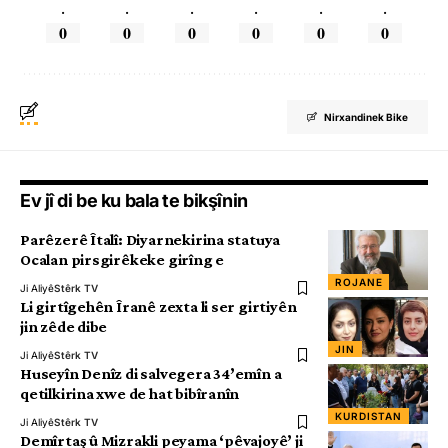
.
.
.
.
.
.
0
0
0
0
0
0
Nirxandinek Bike
Ev jî di be ku bala te bikşînin
Parêzerê Îtalî: Diyarnekirina statuya
Ocalan pirsgirêkeke girîng e
ROJANE
Ji Aliyê
Stêrk TV
Li girtîgehên Îranê zexta li ser girtiyên
jin zêde dibe
JIN
Ji Aliyê
Stêrk TV
Huseyîn Denîz di salvegera 34’emîn a
qetilkirina xwe de hat bibîranîn
KURDISTAN
Ji Aliyê
Stêrk TV
Demîrtaş û Mizrakli peyama ‘pêvajoyê’ ji