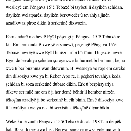
wesîleyê em Pêngava 15’ê Tebaxê bi taybetî li dayikên şehîdan,
dayikên welatparêz, dayikên berxwedêr û tevahiya jinên
azadîxwaz pîroz dikin û serketinê dixwazin.
Fermandarê me hevrê Egîd pêşengî ji Pêngava 15’ê Tebaxê re
kir. Em fermandarê xwe yê efsanewî, pêşengê Pêngava 15’ê
Tebaxê hevrêyê xwe Egîd bi rêzdarî bi bîr tînin. Di şexsê hevrê
Egîd de tevahiya şehîdên şoreşê xwe bi hurmet bi bîr tînin, bejna
xwe li ber bîranîna wan ditewînin. Bi wesîleya vê rojê em careke
din dilsoziya xwe ya bi Rêber Apo re, li pêşberî tevahiya keda
şehîdan bi soza serketinê dubare dikin. Erk û berpirsyariya
dikeve ser milê me em ê ji her demê bêhtir li hember nirxên
têkoşîna azadiyê ji bo serketinê bi cih bînin. Em ê dilsoziya xwe
û hevrêtiya xwe ya rast bi serxistina têkoşînê diyar bikin.
Weke ku tê zanîn Pêngava 15’ê Tebaxê di sala 1984’an de pêk
hat, 40 sal li pey xwe hişt. Beriya pêngavê rewşa gelê me yê li