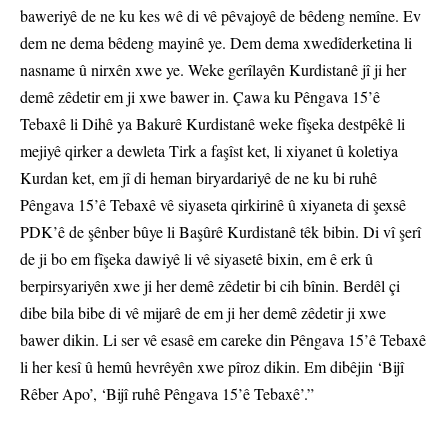
baweriyê de ne ku kes wê di vê pêvajoyê de bêdeng nemîne. Ev
dem ne dema bêdeng mayinê ye. Dem dema xwedîderketina li
nasname û nirxên xwe ye. Weke gerîlayên Kurdistanê jî ji her
demê zêdetir em ji xwe bawer in. Çawa ku Pêngava 15’ê
Tebaxê li Dihê ya Bakurê Kurdistanê weke fîşeka destpêkê li
mejiyê qirker a dewleta Tirk a faşîst ket, li xiyanet û koletiya
Kurdan ket, em jî di heman biryardariyê de ne ku bi ruhê
Pêngava 15’ê Tebaxê vê siyaseta qirkirinê û xiyaneta di şexsê
PDK’ê de şênber bûye li Başûrê Kurdistanê têk bibin. Di vî şerî
de ji bo em fîşeka dawiyê li vê siyasetê bixin, em ê erk û
berpirsyariyên xwe ji her demê zêdetir bi cih bînin. Berdêl çi
dibe bila bibe di vê mijarê de em ji her demê zêdetir ji xwe
bawer dikin. Li ser vê esasê em careke din Pêngava 15’ê Tebaxê
li her kesî û hemû hevrêyên xwe pîroz dikin. Em dibêjin ‘Bijî
Rêber Apo’, ‘Bijî ruhê Pêngava 15’ê Tebaxê’.”