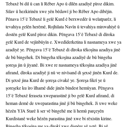
Tebaxê bi dil û can li Rêber Apo û dîlên azadiyê pîroz dikim.
Silav û hezkirinên xwe yên bêdawî ji bo Rêber Apo dibêjin.
Pênava 15’ê Tebaxê li gelê Kurd ê berxwedêr û welatparêz, li
tevahiya gelên herêmê, Rojhilata Navîn û tevahiya mirovahiyê û
dostên gelê Kurd pîroz dikin. Pêngava 15’ê Tebaxê di dîroka
gelê Kurd de vejînbûyîn e. Xwedîderketina li nasnameya xwe ya
azadiyê ye. Pêngava 15’ê Tebaxê di dîroka têkoşîna azadiya jinê
de bû bingehek. Di bingeha têkoşîna azadiyê de bû bingeha
şoreşa jin û jiyanê. Bi xwe re nasnameya têkoşîna azadiya jinê
afirand, dîroka azadiyê ji nû ve nivîsand di şexsê jinên Kurd de.
Di şexsê jina Kurd de şoreşa civakê ye. Şoreşa fikrî ye û
şoreşeke ku îro îlhamê dide jinên bindest hemûyan. Pêngava
15’ê Tebaxê feraseta xweparastinê ji bo gelê Kurd afirand, di
heman demê de xweparastina jinê jî bû bingehek. Ji xwe weke
hêzên YJA Starê li ser vê bingehê me li hemû parçeyên
Kurdistanê weke hêzên parastina jinê xwe bi rêxistin kirine.
Bingeha têkoşîna me ya dîrokî xwe dispêre vê xetê. Bi vê