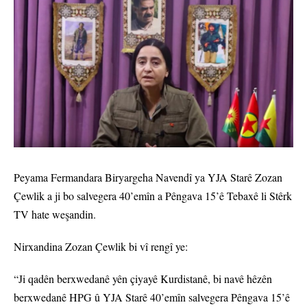
Peyama Fermandara Biryargeha Navendî ya YJA Starê Zozan
Çewlik a ji bo salvegera 40’emîn a Pêngava 15’ê Tebaxê li Stêrk
TV hate weşandin.
Nirxandina Zozan Çewlik bi vî rengî ye:
“Ji qadên berxwedanê yên çiyayê Kurdistanê, bi navê hêzên
berxwedanê HPG û YJA Starê 40’emîn salvegera Pêngava 15’ê