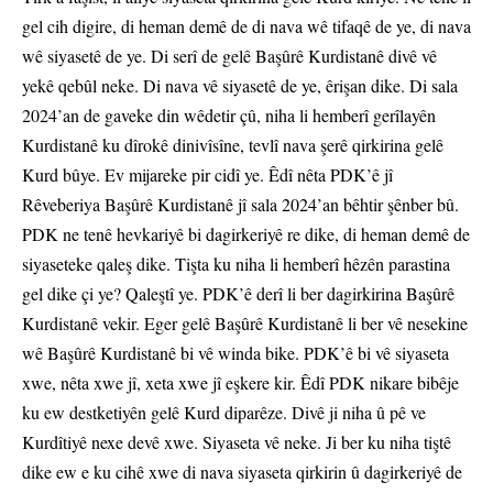
gel cih digire, di heman demê de di nava wê tifaqê de ye, di nava
wê siyasetê de ye. Di serî de gelê Başûrê Kurdistanê divê vê
yekê qebûl neke. Di nava vê siyasetê de ye, êrişan dike. Di sala
2024’an de gaveke din wêdetir çû, niha li hemberî gerîlayên
Kurdistanê ku dîrokê dinivîsîne, tevlî nava şerê qirkirina gelê
Kurd bûye. Ev mijareke pir cidî ye. Êdî nêta PDK’ê jî
Rêveberiya Başûrê Kurdistanê jî sala 2024’an bêhtir şênber bû.
PDK ne tenê hevkariyê bi dagirkeriyê re dike, di heman demê de
siyaseteke qaleş dike. Tişta ku niha li hemberî hêzên parastina
gel dike çi ye? Qaleştî ye. PDK’ê derî li ber dagirkirina Başûrê
Kurdistanê vekir. Eger gelê Başûrê Kurdistanê li ber vê nesekine
wê Başûrê Kurdistanê bi vê winda bike. PDK’ê bi vê siyaseta
xwe, nêta xwe jî, xeta xwe jî eşkere kir. Êdî PDK nikare bibêje
ku ew destketiyên gelê Kurd diparêze. Divê ji niha û pê ve
Kurdîtiyê nexe devê xwe. Siyaseta vê neke. Ji ber ku niha tiştê
dike ew e ku cihê xwe di nava siyaseta qirkirin û dagirkeriyê de