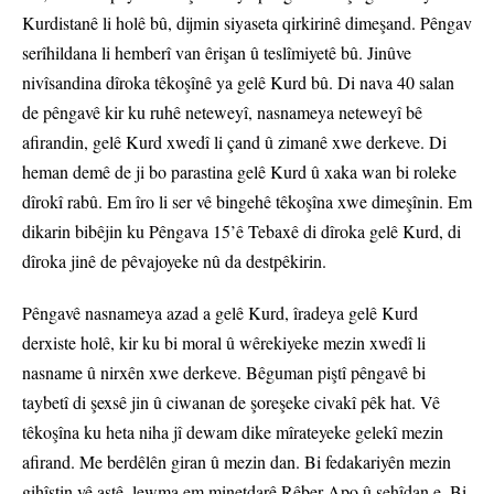
Kurdistanê li holê bû, dijmin siyaseta qirkirinê dimeşand. Pêngav
serîhildana li hemberî van êrişan û teslîmiyetê bû. Jinûve
nivîsandina dîroka têkoşînê ya gelê Kurd bû. Di nava 40 salan
de pêngavê kir ku ruhê neteweyî, nasnameya neteweyî bê
afirandin, gelê Kurd xwedî li çand û zimanê xwe derkeve. Di
heman demê de ji bo parastina gelê Kurd û xaka wan bi roleke
dîrokî rabû. Em îro li ser vê bingehê têkoşîna xwe dimeşînin. Em
dikarin bibêjin ku Pêngava 15’ê Tebaxê di dîroka gelê Kurd, di
dîroka jinê de pêvajoyeke nû da destpêkirin.
Pêngavê nasnameya azad a gelê Kurd, îradeya gelê Kurd
derxiste holê, kir ku bi moral û wêrekiyeke mezin xwedî li
nasname û nirxên xwe derkeve. Bêguman piştî pêngavê bi
taybetî di şexsê jin û ciwanan de şoreşeke civakî pêk hat. Vê
têkoşîna ku heta niha jî dewam dike mîrateyeke gelekî mezin
afirand. Me berdêlên giran û mezin dan. Bi fedakariyên mezin
gihîştin vê astê, lewma em minetdarê Rêber Apo û şehîdan e. Bi