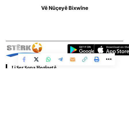
de, em ê şerê sererd, şerê binerd û şerê asîmanên hewayî hîn geş
Vê Nûçeyê Bixwîne
bikin. Nekeftina gelê Kurd, nekeftina Gerîlayên Azadiyê em ê
nîşanî her kesê bidin, îdîa û biryarê me vaye.”
Li Ser Şopa Heqîqetê
Stêrk TV ji sala 2009an ve di warên siyasî, civakî, çandî û hunerî de
weşanê dike. Bi nêrîna azadiya jinê û avakirina civakeke demokratîk,
Stêrk TV xebatên civakî, çandî, hunerî, dîrokî, aborî û yên jîngehê
dimeşîne. Di çarçoveya parastin û pêşxistina çand û zimanê Kurdî de, bi
Peyama Fermandarê Biryargeha Navenda Parastina Gel (NPG)
zaravayên Kurmancî, Soranî, Kirmanckî û Hewramî nûçe û bernameyên
cûrbicûr amade dike û diweşîne. Stêrk TV xizmetê li çand û hunera
Murat Karayilan a bi wesîleya Cejna Vejînê ya 15’ê Tebaxê hatî
Kurdî dike.
weşandin, bi vî rengî ye:
“Gelê me yê hêja, hevalên bi rûmet;