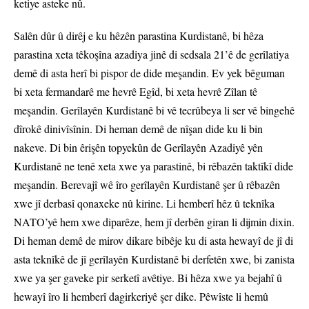
ketiye asteke nû.
Salên dûr û dirêj e ku hêzên parastina Kurdistanê, bi hêza
parastina xeta têkoşîna azadiya jinê di sedsala 21’ê de gerîlatiya
demê di asta herî bi pispor de dide meşandin. Ev yek bêguman
bi xeta fermandarê me hevrê Egîd, bi xeta hevrê Zîlan tê
meşandin. Gerîlayên Kurdistanê bi vê tecrûbeya li ser vê bingehê
dîrokê dinivîsînin. Di heman demê de nîşan dide ku li bin
nakeve. Di bin êrişên topyekûn de Gerîlayên Azadiyê yên
Kurdistanê ne tenê xeta xwe ya parastinê, bi rêbazên taktîkî dide
meşandin. Berevajî wê îro gerîlayên Kurdistanê şer û rêbazên
xwe jî derbasî qonaxeke nû kirine. Li hemberî hêz û teknîka
NATO’yê hem xwe diparêze, hem jî derbên giran li dijmin dixin.
Di heman demê de mirov dikare bibêje ku di asta hewayî de jî di
asta teknîkê de jî gerîlayên Kurdistanê bi derfetên xwe, bi zanista
xwe ya şer gaveke pir serketî avêtiye. Bi hêza xwe ya bejahî û
hewayî îro li hemberî dagirkeriyê şer dike. Pêwîste li hemû