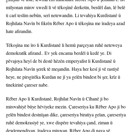
milyonan mirov xwedî li vê têkoşînê derketin, berdêl dan, lê belê
ti carî teslîm nebûn, serî netewandin. Li tevahiya Kurdistanê û
Rojhilata Navîn bi fikrên Rêber Apo û têkoşîna me îradeya azad
hate afirandin.
Têkoşîna me îro li Kurdistanê li hemû parçeyan ruhê neteweya
demokratîk afirand.. Ev yek encama berdêl û kedê ye. Di
pêvajoya heyî de bi destê hêzên emperyalîst li Kurdistanê û
Rojhilata Navîn şerek tê meşandin. Haya her kesî ji vê rastiyê
heye, ne pirsgirêka Kurdan ne jî ya gelên bindest bi şer, krîz û
tinekirinê çareser nabe.
Rêber Apo li Kurdistanê, Rojhilat Navîn û Cîhanê ji bo
mirovahiyê bûye hêviyeke mezin. Çareseriya ku Rêber Apo ji bo
gelên bindest destnîşan dike, çareseriya biratiya gelan, çareseriya
ruhê demokrasiyê ye, xwe dispêre tevahiya çand, ziman û
dewlemendiyan, îradeya mirovan. Rêber Apo di nava vê