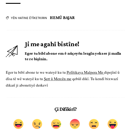
HEMÛ BAJAR
YÊN HATINE ÊTÎKETKIRIN
Ji me agahî bistîne!
Eger tu bibî abone em ê nûçeyên lezgîn yekser ji maîla
te re bişînin.
Eger tu bibî abone te we wateyê ku tu
Polîtikaya Malpera Me
dipejînî û
dîsa tê wê wateyê ku tu
Şert û Mercên me
qebûl dikî. Tu kendî bixwazî
dikarî ji abonetiyê derkevî
Çi Difikirî?