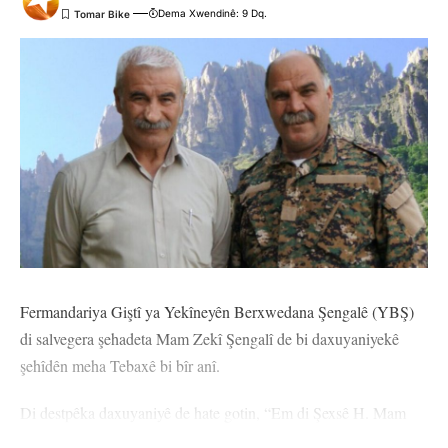
Dema Xwendinê: 9 Dq.
Fermandariya Giştî ya Yekîneyên Berxwedana Şengalê (YBŞ)
di salvegera şehadeta Mam Zekî Şengalî de bi daxuyaniyekê
şehîdên meha Tebaxê bi bîr anî.
Di destpêka daxuyaniyê de hate gotin, “Em di Şexsê H. Mam
Zekî, H. Saîd, H. Îsa, H. Dîndar, H. Sîpan, H. Mahîr, Hecî,