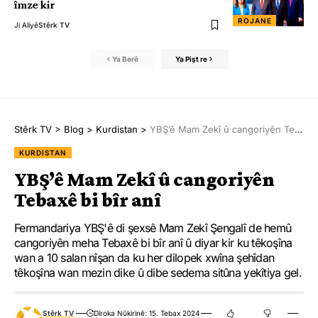
îmze kir
ROJANE
Ji Aliyê
Stêrk TV
Ya Berê
Ya Pişt re
Stêrk TV
>
Blog
>
Kurdistan
>
YBŞ’ê Mam Zekî û cangoriyên Tebaxê bi bîr anî
KURDISTAN
YBŞ’ê Mam Zekî û cangoriyên
Tebaxê bi bîr anî
Fermandariya YBŞ'ê di şexsê Mam Zekî Şengalî de hemû
cangoriyên meha Tebaxê bi bîr anî û diyar kir ku têkoşîna
wan a 10 salan nîşan da ku her dilopek xwîna şehîdan
têkoşîna wan mezin dike û dibe sedema sitûna yekîtiya gel.
Stêrk TV
Dîroka Nûkirinê: 15. Tebax 2024