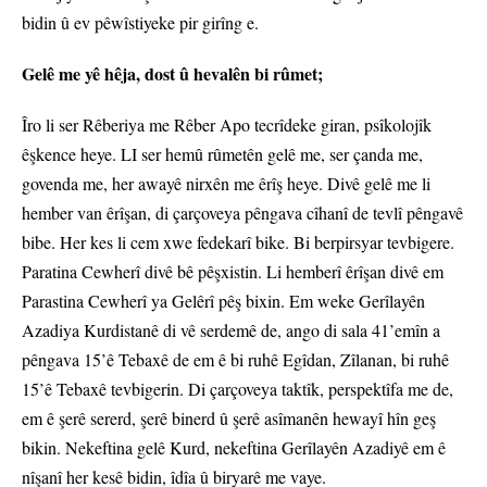
bidin û ev pêwîstiyeke pir girîng e.
Gelê me yê hêja, dost û hevalên bi rûmet;
Îro li ser Rêberiya me Rêber Apo tecrîdeke giran, psîkolojîk
êşkence heye. LI ser hemû rûmetên gelê me, ser çanda me,
govenda me, her awayê nirxên me êrîş heye. Divê gelê me li
hember van êrîşan, di çarçoveya pêngava cîhanî de tevlî pêngavê
bibe. Her kes li cem xwe fedekarî bike. Bi berpirsyar tevbigere.
Paratina Cewherî divê bê pêşxistin. Li hemberî êrîşan divê em
Parastina Cewherî ya Gelêrî pêş bixin. Em weke Gerîlayên
Azadiya Kurdistanê di vê serdemê de, ango di sala 41’emîn a
pêngava 15’ê Tebaxê de em ê bi ruhê Egîdan, Zîlanan, bi ruhê
15’ê Tebaxê tevbigerin. Di çarçoveya taktîk, perspektîfa me de,
em ê şerê sererd, şerê binerd û şerê asîmanên hewayî hîn geş
bikin. Nekeftina gelê Kurd, nekeftina Gerîlayên Azadiyê em ê
nîşanî her kesê bidin, îdîa û biryarê me vaye.