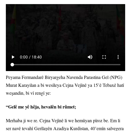
Peyama Fermandarê Biryargeha Navenda Parastina Gel (NPG)
Murat Karayilan a bi wesîleya Cejna Vejînê ya 15’ê Tebaxê hatî
weşandin, bi vî rengî ye:
“Gelê me yê hêja, hevalên bi rûmet;
Merhaba ji we re. Cejna Vejînê li we hemûyan pîroz be. Em li
ser navê tevahî Gerîlayên Azadiya Kurdistan, 40’emîn salvegera