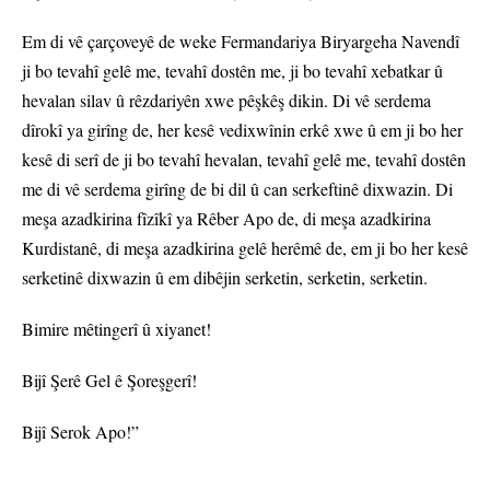
Em di vê çarçoveyê de weke Fermandariya Biryargeha Navendî
ji bo tevahî gelê me, tevahî dostên me, ji bo tevahî xebatkar û
hevalan silav û rêzdariyên xwe pêşkêş dikin. Di vê serdema
dîrokî ya girîng de, her kesê vedixwînin erkê xwe û em ji bo her
kesê di serî de ji bo tevahî hevalan, tevahî gelê me, tevahî dostên
me di vê serdema girîng de bi dil û can serkeftinê dixwazin. Di
meşa azadkirina fîzîkî ya Rêber Apo de, di meşa azadkirina
Kurdistanê, di meşa azadkirina gelê herêmê de, em ji bo her kesê
serketinê dixwazin û em dibêjin serketin, serketin, serketin.
Bimire mêtingerî û xiyanet!
Bijî Şerê Gel ê Şoreşgerî!
Bijî Serok Apo!”