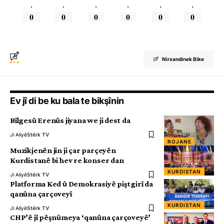
.
.
.
.
.
.
0
0
0
0
0
0
Nirxandinek Bike
Ev jî di be ku bala te bikşînin
Bîlgesû Erenûs jiyana we ji dest da
Ji Aliyê
Stêrk TV
ROJANE
Muzikjenên jin ji çar parçeyên
Kurdistanê bi hev re konser dan
KURDISTAN
Ji Aliyê
Stêrk TV
Platforma Ked û Demokrasiyê piştgirî da
qanûna çarçoveyî
KURDISTAN
Ji Aliyê
Stêrk TV
CHP’ê jî pêşnûmeya ‘qanûna çarçoveyê’