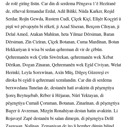
de rolê girîng lîstin. Car din di serdema Pêngava 1’ê Hezîranê
de, rêheval fermandar Erdal, Adil Bilikî, Nûda Karker, Reşîd
Serdar, Rojîn Gewda, Rustem Cudî, Çîçek Kiçî, Elîşêr Koçgirî û
piştî wê pêvajoyên bi rêketî, ji Azad Sîseran, Berçem Cîloyan, ji
Delal Amed, Atakan Mahîran, heta Yilmaz Dêrsiman, Baran
Dêrsiman, Zîn Cizîran, Çîçek Botanan, Cuma Mardînan, Botan
Hekkariyan û wisa bi sedan qehreman di vir de çêbûn.
Qehremanên wek Çetîn Siwêrekan, qehremanên wek Xebat
Dêrikan, Dogan Zinaran, Qehremanên wek Egîd Civiyan, Welat
Herinkî, Leyla Sorxwînan, Axîn Mûş, Dilgeş Gûzereşî ev
dîroka bi egîdî û qehremanî xemilandin. Car din di serdema
berxwedana Tunelan de, destanên hatî avakirin di pêşengtiya
Şoreş Beytuşebab, Rêber û Hêjaran, Nûrî Yektayan, di
pêşengtiya Cumalî Çoruman, Botanan, Zinarînan, di pêşengtiya
Bager û Avzeman, Mizgîn Ronahiyan destan hatin avakirin. Li
Rojavayê Zapê destanên bi salan dimeşin, di pêşengiya Delîl
Zagrosan, Nalînan, Zemaniyan de îro li hember dijmin bilind