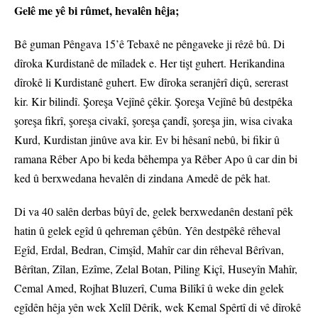
Gelê me yê bi rûmet, hevalên hêja;
Bê guman Pêngava 15’ê Tebaxê ne pêngaveke ji rêzê bû. Di
dîroka Kurdistanê de mîladek e. Her tişt guhert. Herikandina
dîrokê li Kurdistanê guhert. Ew dîroka seranjêrî diçû, sererast
kir. Kir bilindî. Şoreşa Vejînê çêkir. Şoreşa Vejînê bû destpêka
şoreşa fikrî, şoreşa civakî, şoreşa çandî, şoreşa jin, wisa civaka
Kurd, Kurdistan jinûve ava kir. Ev bi hêsanî nebû, bi fikir û
ramana Rêber Apo bi keda bêhempa ya Rêber Apo û car din bi
ked û berxwedana hevalên di zindana Amedê de pêk hat.
Di va 40 salên derbas bûyî de, gelek berxwedanên destanî pêk
hatin û gelek egîd û qehreman çêbûn. Yên destpêkê rêheval
Egîd, Erdal, Bedran, Cimşîd, Mahîr car din rêheval Bêrîvan,
Bêrîtan, Zîlan, Ezîme, Zelal Botan, Piling Kiçî, Huseyîn Mahîr,
Cemal Amed, Rojhat Bluzerî, Cuma Bilîkî û weke din gelek
egîdên hêja yên wek Xelîl Dêrik, wek Kemal Spêrtî di vê dîrokê