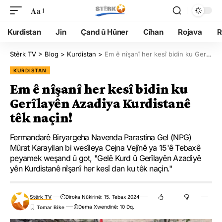
Aa
Kurdistan
Jin
Çand û Hûner
Cîhan
Rojava
R
Stêrk TV
>
Blog
>
Kurdistan
>
Em ê nîşanî her kesî bidin ku Gerîlayên Azadiya Kurdistanê têk naçin!
KURDISTAN
Em ê nîşanî her kesî bidin ku
Gerîlayên Azadiya Kurdistanê
têk naçin!
Fermandarê Biryargeha Navenda Parastina Gel (NPG)
Mûrat Karayilan bi wesîleya Cejna Vejînê ya 15'ê Tebaxê
peyamek weşand û got, "Gelê Kurd û Gerîlayên Azadiyê
yên Kurdistanê nîşanî her kesî dan ku têk naçin."
Stêrk TV
Dîroka Nûkirinê: 15. Tebax 2024
Dema Xwendinê: 10 Dq.