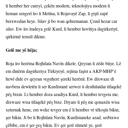
li hember her cureyî, çekên modern, teknolojiya modern li
heman sengerî îro li Metîna, li Rojavayê Zap, li giştî zapê
berxwedan heye. Silav ji bo wan qehremanan. Çend hezar car
silav. Ew îro îradeya gelê Kurd, li hember hovîtiya dagirkeriyê,
qirkirinê temsîl dikine.
Gelê me yê hêja;
Roja îro herêma Rojhilata Navîn dikele. Qeyran li zêde bûye. Lê
em dinêrin dagirkeriya Tirkiyeyê, rejîma faşîst a AKP-MHP’ê
hewl dide ev qeyran veguhere şerekî herêmî. Ew dixwaze di
navbera dewletên li ser Kurdistanê serwer û desthilatdar tifaqekê
pêş bixin. Li hember doza azadiya Kurd, li hember tevgera me,
dixwaze wisa tifaqekê pêş bixe. Diyare li pêş me qonaxên wisa
xeternak hene, em weke tevger em ê li hember vê têkoşîn bikin,
şer bikin. Ji bo li Rojhilata Navîn, Kurdistaneke azad, serbixwe
çêbibe, em ê şer geş bikin. Ev şer şerê rûmetê ye, şerê