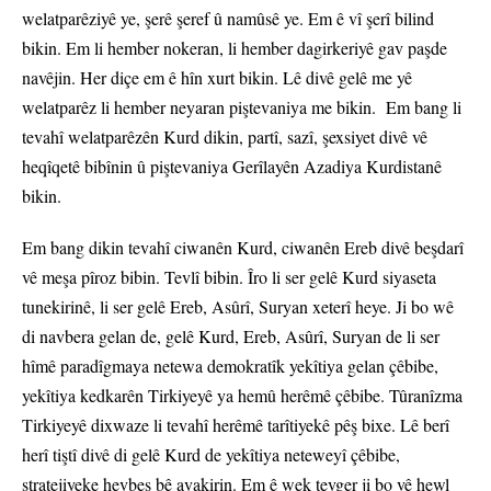
welatparêziyê ye, şerê şeref û namûsê ye. Em ê vî şerî bilind
bikin. Em li hember nokeran, li hember dagirkeriyê gav paşde
navêjin. Her diçe em ê hîn xurt bikin. Lê divê gelê me yê
welatparêz li hember neyaran piştevaniya me bikin. Em bang li
tevahî welatparêzên Kurd dikin, partî, sazî, şexsiyet divê vê
heqîqetê bibînin û piştevaniya Gerîlayên Azadiya Kurdistanê
bikin.
Em bang dikin tevahî ciwanên Kurd, ciwanên Ereb divê beşdarî
vê meşa pîroz bibin. Tevlî bibin. Îro li ser gelê Kurd siyaseta
tunekirinê, li ser gelê Ereb, Asûrî, Suryan xeterî heye. Ji bo wê
di navbera gelan de, gelê Kurd, Ereb, Asûrî, Suryan de li ser
hîmê paradîgmaya netewa demokratîk yekîtiya gelan çêbibe,
yekîtiya kedkarên Tirkiyeyê ya hemû herêmê çêbibe. Tûranîzma
Tirkiyeyê dixwaze li tevahî herêmê tarîtiyekê pêş bixe. Lê berî
herî tiştî divê di gelê Kurd de yekîtiya neteweyî çêbibe,
stratejiyeke hevbeş bê avakirin. Em ê wek tevger ji bo vê hewl