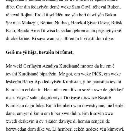
dibe. Car din fedayiyên demê weke Sara Goyî, rêheval Ruken,
rêheval Rojhat, Erdal û şehîdên me yên herî dawî yên Bakur
Şêxmûs Malazgir, Bêrîtan Nurhaq, Herekol Şiyar Gever, Brûsk
Kato, Benda Amed û wisa bi sedan qehremanan pêşengtiya vê
dîrokê kirine. Bi saya wan sala 40’emîn li vî astî dom dike.
Gelê me yê hêja, hevalên bi rûmet;
Me wekî Gerîlayên Azadiya Kurdistanê me soz da ku em ê
tevahî Kurdistanê biparêzin. Me got, em weke PKK, em weke
leşkerên Rêber Apo fedayiyên Kurdistan, ji bo parastina tevahî
Kurdistan erkdar in. Heta niha em di van sozên xwe de girêdayî
man. Vaye 7 salin, dagirkeriya Tirkiyeyê dixwaze Başûrê
Kurdistan dagir bike. Em li hemberî wan rawestiyane, me berdêl
dane, em şer dikin û em li ber xwe didin. Em li sozên xwe
xwedî derkevin û ev 4 salên dawiyê di heman sengerî de
berxwedan dom dike ye. Li hemberî çekên qedexe yên kîmyewî,