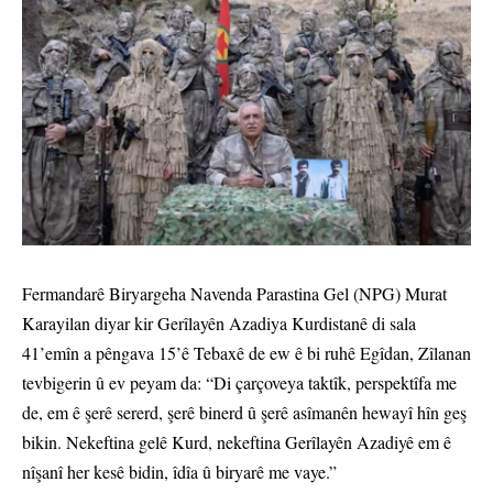
Fermandarê Biryargeha Navenda Parastina Gel (NPG) Murat
Karayilan diyar kir Gerîlayên Azadiya Kurdistanê di sala
41’emîn a pêngava 15’ê Tebaxê de ew ê bi ruhê Egîdan, Zîlanan
tevbigerin û ev peyam da: “Di çarçoveya taktîk, perspektîfa me
de, em ê şerê sererd, şerê binerd û şerê asîmanên hewayî hîn geş
bikin. Nekeftina gelê Kurd, nekeftina Gerîlayên Azadiyê em ê
nîşanî her kesê bidin, îdîa û biryarê me vaye.”