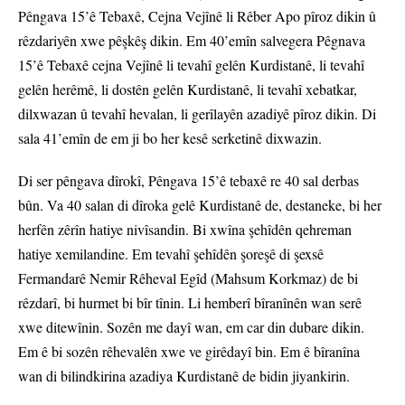
Pêngava 15’ê Tebaxê, Cejna Vejînê li Rêber Apo pîroz dikin û
rêzdariyên xwe pêşkêş dikin. Em 40’emîn salvegera Pêgnava
15’ê Tebaxê cejna Vejînê li tevahî gelên Kurdistanê, li tevahî
gelên herêmê, li dostên gelên Kurdistanê, li tevahî xebatkar,
dilxwazan û tevahî hevalan, li gerîlayên azadiyê pîroz dikin. Di
sala 41’emîn de em ji bo her kesê serketinê dixwazin.
Di ser pêngava dîrokî, Pêngava 15’ê tebaxê re 40 sal derbas
bûn. Va 40 salan di dîroka gelê Kurdistanê de, destaneke, bi her
herfên zêrîn hatiye nivîsandin. Bi xwîna şehîdên qehreman
hatiye xemilandine. Em tevahî şehîdên şoreşê di şexsê
Fermandarê Nemir Rêheval Egîd (Mahsum Korkmaz) de bi
rêzdarî, bi hurmet bi bîr tînin. Li hemberî bîranînên wan serê
xwe ditewînin. Sozên me dayî wan, em car din dubare dikin.
Em ê bi sozên rêhevalên xwe ve girêdayî bin. Em ê bîranîna
wan di bilindkirina azadiya Kurdistanê de bidin jiyankirin.