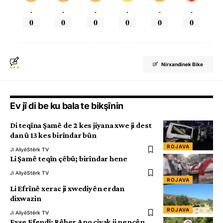
.
.
.
.
.
.
0
0
0
0
0
0
Nirxandinek Bike
Ev jî di be ku bala te bikşînin
Di teqîna Şamê de 2 kes jiyana xwe ji dest
dan û 13 kes birîndar bûn
ROJAVA
Ji Aliyê
Stêrk TV
Li Şamê teqîn çêbû; birîndar hene
Ji Aliyê
Stêrk TV
ROJAVA
Li Efrînê xerac ji xwediyên erdan
dixwazin
ROJAVA
Ji Aliyê
Stêrk TV
Eyşe Efendî: Rêber Apo civak ji pencên