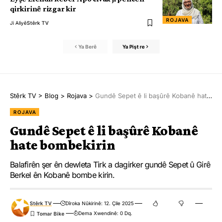
qirkirinê rizgar kir
ROJAVA
Ji Aliyê
Stêrk TV
Ya Berê
Ya Pişt re
Stêrk TV
>
Blog
>
Rojava
>
Gundê Sepet ê li başûrê Kobanê hate bombekirin
ROJAVA
Gundê Sepet ê li başûrê Kobanê
hate bombekirin
Balafirên şer ên dewleta Tirk a dagirker gundê Sepet û Girê
Berkel ên Kobanê bombe kirin.
Stêrk TV
Dîroka Nûkirinê: 12. Çile 2025
Dema Xwendinê: 0 Dq.