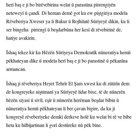
herî baş e ji bo birêvebirina welat û parastina pirrengiyên
neteweyî û çandî. Di heman demê got ku ew piştgiriya modela
Rêveberiya Xweser ya li Bakur û Rojhilatê Sûriyeyê dikin, ku li
ser bingeha pirrengî û beşdarbûna her kesî di rêvebirinê de,
hatiye avakirin.
Îshaq tekez kir ku Hêzên Sûriyeya Demokratîk nûneratiya hemû
pêkhateyan dike û modela herî baş e ji bo parastinê û pêkanîna
armancan.
Îshaq ji rêveberiya Heyet Tehrîr El Şam xwest ku di zûtirîn dem
de kongreyeke niştimanî ya Sûriyeyê lidar bixe, tê de nûnerên
hêzên siyasî û sivîl, eşîr û nûnerên herêman beşdar bibin û
nûneratiya hemû pêkhateyan li ber çavan bigire, da ku ji
kongreyê rêveberiyeke demkî derkeve holê ku welat bi rê ve bibe
heta ku hilbijartinan li gorî destûreke nû pêk bîne.