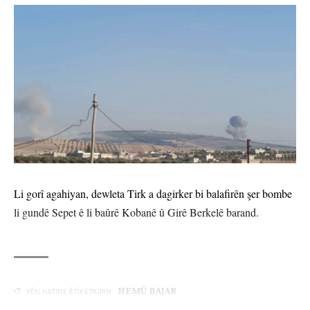
Li gorî agahiyan, dewleta Tirk a dagirker bi balafirên şer bombe
li gundê Sepet ê li baûrê Kobanê û Girê Berkelê barand.
HEMÛ BAJAR
YÊN HATINE ÊTÎKETKIRIN