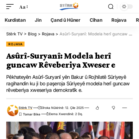
Aa
Kurdistan
Jin
Çand û Hûner
Cîhan
Rojava
R
Stêrk TV
>
Blog
>
Rojava
>
Asûrî-Suryanî: Modela herî guncaw Rêveberiya Xweser e
ROJAVA
Asûrî-Suryanî: Modela herî
guncaw Rêveberiya Xweser e
Pêkhateyên Asûrî-Suryanî yên Bakur û Rojhilatê Sûriyeyê
ragihandin ku ji bo paşeroja Sûriyeyê modela herî guncaw
rêveberiya xweseriya demokratîk e.
Stêrk TV
Dîroka Nûkirinê: 12. Çile 2025
Dema Xwendinê: 2 Dq.