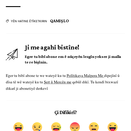
QAMIŞLO
YÊN HATINE ÊTÎKETKIRIN
Ji me agahî bistîne!
Eger tu bibî abone em ê nûçeyên lezgîn yekser ji maîla
te re bişînin.
Eger tu bibî abone te we wateyê ku tu
Polîtikaya Malpera Me
dipejînî û
dîsa tê wê wateyê ku tu
Şert û Mercên me
qebûl dikî. Tu kendî bixwazî
dikarî ji abonetiyê derkevî
Çi Difikirî?