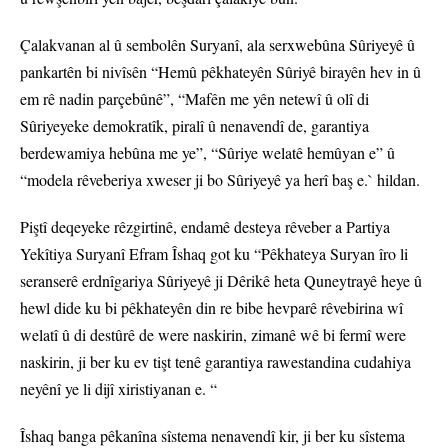
Çalakvanan al û sembolên Suryanî, ala serxwebûna Sûriyeyê û
pankartên bi nivîsên “Hemû pêkhateyên Sûriyê birayên hev in û
em rê nadin parçebûnê”, “Mafên me yên netewî û olî di
Sûriyeyeke demokratîk, piralî û nenavendî de, garantiya
berdewamiya hebûna me ye”, “Sûriye welatê hemûyan e” û
“modela rêveberiya xweser ji bo Sûriyeyê ya herî baş e.` hildan.
Piştî deqeyeke rêzgirtinê, endamê desteya rêveber a Partiya
Yekîtiya Suryanî Efram Îshaq got ku “Pêkhateya Suryan îro li
seranserê erdnîgariya Sûriyeyê ji Dêrikê heta Quneytrayê heye û
hewl dide ku bi pêkhateyên din re bibe hevparê rêvebirina wî
welatî û di destûrê de were naskirin, zimanê wê bi fermî were
naskirin, ji ber ku ev tişt tenê garantiya rawestandina cudahiya
neyênî ye li dijî xiristiyanan e. “
Îshaq banga pêkanîna sîstema nenavendî kir, ji ber ku sîstema