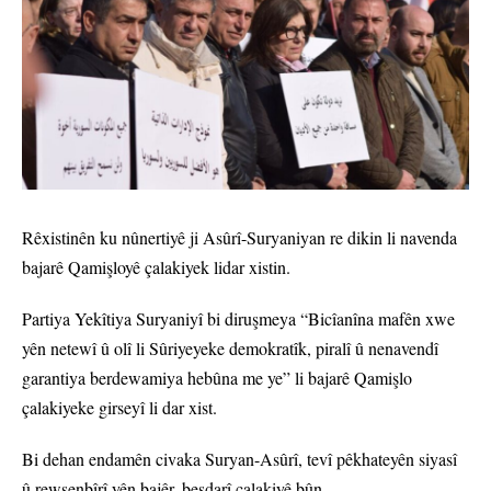
Rêxistinên ku nûnertiyê ji Asûrî-Suryaniyan re dikin li navenda
bajarê Qamişloyê çalakiyek lidar xistin.
Partiya Yekîtiya Suryaniyî bi diruşmeya “Bicîanîna mafên xwe
yên netewî û olî li Sûriyeyeke demokratîk, piralî û nenavendî
garantiya berdewamiya hebûna me ye” li bajarê Qamişlo
çalakiyeke girseyî li dar xist.
Bi dehan endamên civaka Suryan-Asûrî, tevî pêkhateyên siyasî
û rewşenbîrî yên bajêr, beşdarî çalakiyê bûn.