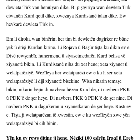
dewleta Tirk van hemûyan dike. Bi piştgiriya wan dewleta Tirk
ciwanên Kurd qetil dike, xwezaya Kurdistanê talan dike. Ew
hevkarê dewleta Tirk in.
Em li dîroka wan binêrin; her tim bi dewletên dagirker re bûne
yek û êrîşî Kurdan kirine. Li Rojava û Başûr tişta ku dikin ev e.
Divê rewşenbîr, hunermend û siyasetmedarên Kurd behsa vê
xiyanetê bikin. Li Kurdistanê niha du xet hene; xeta xiyanet û
welatparêziyê. Wezîfeya her welatparêzî ew e ku li ser xeta
welatparêziyê li dijî xiyanetê bisekine. Wisa nikarin temaşe
bikin, nikarin bêjin di navbera hêzên Kurd de, di navbera PKK
û PDK’ê de şer heye. Di navbera PKK û PDK’ê de şer nîne. Di
navbera PKK û dagirkeran û xiyanetkaran de şer heye. Rastî ev
e. Tişta ji welatparêzan tê xwestin, ew e ku wezîfeyên xwe yên
welatparêziyê bi cih bînin.
Yên ku ev rewş dîtine jî hene. Nêzîkî 100 eşîrên Iraqî û Ereb