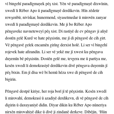
vî bingehî paradîgmayek pêş xist. Yên vê paradîgmayê dixwînin,
xwedî li Rêber Apo û paradîgmayê derdikevin. Hîn zêdetir
rewşenbîr, nivîskar, hunermend, siyasetmedar û mirovên zanyar
xwedî li paradîgmayê derdikevin. Me ji bo Rêber Apo
pêngaveke navneteweyî pêş xist. Di rastiyê de ev pêngav ji aliyê
dostên gelê Kurd ve hate pêşxistin, me jî di pêngavê de cih girt.
Vê pêngavê gelek encamên girîng derxist holê. Li ser vî bingehî
rojevek hate afirandin. Li ser vê yekê me jî xwest ku pêngava
duyemîn bê pêşxistin. Dostên gelê me, tevgera me û partiya me,
kesên xwedî li demokrasiyê derdikevin divê pêngava duyemîn jî
pêş bixin. Em jî dîsa wê bi hemû hêza xwe di pêngavê de cih
bigirin.
Pêngavê destpê kiriye, her roja borî jî tê pêşxistin. Kesên xwedî
li mirovahî, demokrasî û azadiyê derdikevn, di vê pêngavê de cih
digirin û daxuyaniyê didin. Diyar dikin ku Rêber Apo nûneriya
nirxên mirovahiyê dike û divê ji zindanê derkeve. Dibêjin, ‘Hûn