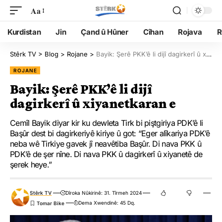
Aa
Kurdistan
Jin
Çand û Hûner
Cîhan
Rojava
R
Stêrk TV
>
Blog
>
Rojane
>
Bayik: Şerê PKK’ê li dijî dagirkerî û xiyanetkaran e
ROJANE
Bayik: Şerê PKK’ê li dijî
dagirkerî û xiyanetkaran e
Cemîl Bayik diyar kir ku dewleta Tirk bi piştgiriya PDK’ê li
Başûr dest bi dagirkeriyê kiriye û got: “Eger alîkariya PDK’ê
neba wê Tirkiye gavek jî neavêtiba Başûr. Di nava PKK û
PDK’ê de şer nîne. Di nava PKK û dagirkerî û xiyanetê de
şerek heye.”
Stêrk TV
Dîroka Nûkirinê: 31. Tîrmeh 2024
Dema Xwendinê: 45 Dq.