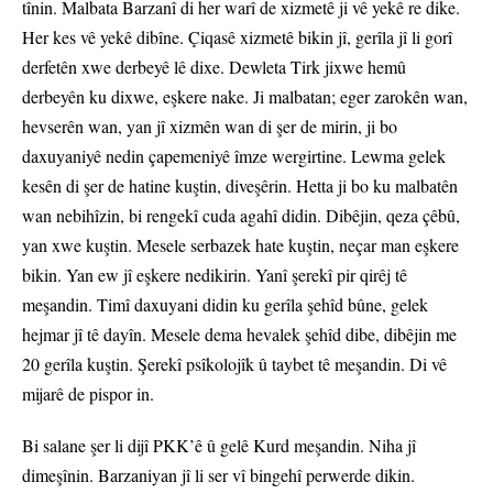
tînin. Malbata Barzanî di her warî de xizmetê ji vê yekê re dike.
Her kes vê yekê dibîne. Çiqasê xizmetê bikin jî, gerîla jî li gorî
derfetên xwe derbeyê lê dixe. Dewleta Tirk jixwe hemû
derbeyên ku dixwe, eşkere nake. Ji malbatan; eger zarokên wan,
hevserên wan, yan jî xizmên wan di şer de mirin, ji bo
daxuyaniyê nedin çapemeniyê îmze wergirtine. Lewma gelek
kesên di şer de hatine kuştin, diveşêrin. Hetta ji bo ku malbatên
wan nebihîzin, bi rengekî cuda agahî didin. Dibêjin, qeza çêbû,
yan xwe kuştin. Mesele serbazek hate kuştin, neçar man eşkere
bikin. Yan ew jî eşkere nedikirin. Yanî şerekî pir qirêj tê
meşandin. Timî daxuyani didin ku gerîla şehîd bûne, gelek
hejmar jî tê dayîn. Mesele dema hevalek şehîd dibe, dibêjin me
20 gerîla kuştin. Şerekî psîkolojîk û taybet tê meşandin. Di vê
mijarê de pispor in.
Bi salane şer li dijî PKK’ê û gelê Kurd meşandin. Niha jî
dimeşînin. Barzaniyan jî li ser vî bingehî perwerde dikin.