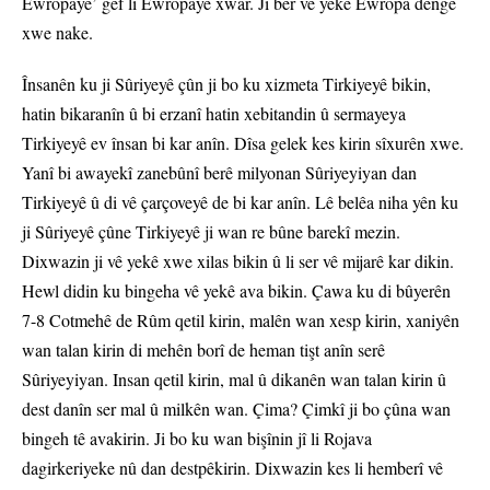
Ewropayê’ gef li Ewropayê xwar. Ji ber vê yekê Ewropa dengê
xwe nake.
Însanên ku ji Sûriyeyê çûn ji bo ku xizmeta Tirkiyeyê bikin,
hatin bikaranîn û bi erzanî hatin xebitandin û sermayeya
Tirkiyeyê ev însan bi kar anîn. Dîsa gelek kes kirin sîxurên xwe.
Yanî bi awayekî zanebûnî berê milyonan Sûriyeyiyan dan
Tirkiyeyê û di vê çarçoveyê de bi kar anîn. Lê belêa niha yên ku
ji Sûriyeyê çûne Tirkiyeyê ji wan re bûne barekî mezin.
Dixwazin ji vê yekê xwe xilas bikin û li ser vê mijarê kar dikin.
Hewl didin ku bingeha vê yekê ava bikin. Çawa ku di bûyerên
7-8 Cotmehê de Rûm qetil kirin, malên wan xesp kirin, xaniyên
wan talan kirin di mehên borî de heman tişt anîn serê
Sûriyeyiyan. Insan qetil kirin, mal û dikanên wan talan kirin û
dest danîn ser mal û milkên wan. Çima? Çimkî ji bo çûna wan
bingeh tê avakirin. Ji bo ku wan bişînin jî li Rojava
dagirkeriyeke nû dan destpêkirin. Dixwazin kes li hemberî vê