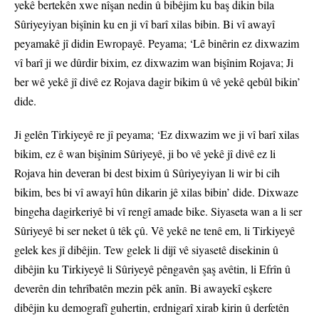
yekê bertekên xwe nîşan nedin û bibêjim ku baş dikin bila
Sûriyeyiyan bişînin ku en ji vî barî xilas bibin. Bi vî awayî
peyamakê jî didin Ewropayê. Peyama; ‘Lê binêrin ez dixwazim
vî barî ji we dûrdir bixim, ez dixwazim wan bişînim Rojava; Ji
ber wê yekê jî divê ez Rojava dagir bikim û vê yekê qebûl bikin’
dide.
Ji gelên Tirkiyeyê re jî peyama; ‘Ez dixwazim we ji vî barî xilas
bikim, ez ê wan bişînim Sûriyeyê, ji bo vê yekê jî divê ez li
Rojava hin deveran bi dest bixim û Sûriyeyiyan li wir bi cih
bikim, bes bi vî awayî hûn dikarin jê xilas bibin’ dide. Dixwaze
bingeha dagirkeriyê bi vî rengî amade bike. Siyaseta wan a li ser
Sûriyeyê bi ser neket û têk çû. Vê yekê ne tenê em, li Tirkiyeyê
gelek kes jî dibêjin. Tew gelek li dijî vê siyasetê disekinin û
dibêjin ku Tirkiyeyê li Sûriyeyê pêngavên şaş avêtin, li Efrîn û
deverên din tehrîbatên mezin pêk anîn. Bi awayekî eşkere
dibêjin ku demografî guhertin, erdnigarî xirab kirin û derfetên