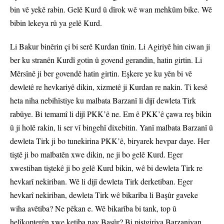
bin vê yekê rabin. Gelê Kurd û dîrok wê wan mehkûm bike. Wê
bibin lekeya rû ya gelê Kurd.
Li Bakur binêrin çi bi serê Kurdan tînin. Li Agiriyê hin ciwan ji
ber ku stranên Kurdî gotin û govend gerandin, hatin girtin. Li
Mêrsînê ji ber govendê hatin girtin. Eşkere ye ku yên bi vê
dewletê re hevkariyê dikin, xizmetê ji Kurdan re nakin. Ti kesê
heta niha nebihîstiye ku malbata Barzanî li dijî dewleta Tirk
rabûye. Bi temamî li dijî PKK’ê ne. Em ê PKK’ê çawa reş bikin
û ji holê rakin, li ser vî bingehî dixebitin. Yanî malbata Barzanî û
dewleta Tirk ji bo tunekirina PKK’ê, biryarek hevpar daye. Her
tiştê ji bo malbatên xwe dikin, ne ji bo gelê Kurd. Eger
xwestiban tiştekê ji bo gelê Kurd bikin, wê bi dewleta Tirk re
hevkarî nekiriban. Wê li dijî dewleta Tirk derketiban. Eger
hevkarî nekiriban, dewleta Tirk wê bikarîba li Başûr gaveke
wiha avêtiba? Ne pêkan e. Wê bikarîba bi tank, top û
helîkopterên xwe ketiba nav Başûr? Bi piştgiriya Barzaniyan,