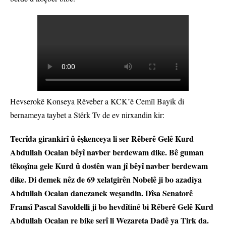
Hevserokê Konseya Rêveber a KCK’ê Cemîl Bayik di
bernameya taybet a Stêrk Tv de ev nirxandin kir:
Tecrîda girankirî û êşkenceya li ser Rêberê Gelê Kurd
Abdullah Ocalan bêyî navber berdewam dike. Bê guman
têkoşîna gele Kurd û dostên wan jî bêyî navber berdewam
dike. Di demek nêz de 69 xelatgirên Nobelê ji bo azadiya
Abdullah Ocalan danezanek weşandin. Dîsa Senatorê
Fransî Pascal Savoldelli ji bo hevdîtinê bi Rêberê Gelê Kurd
Abdullah Ocalan re bike serî li Wezareta Dadê ya Tirk da.