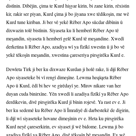
distînin. Dibêjin, çima te Kurd hişyar kirin, bi zane kirin, rêxistin
kir, rakir ser piyan, Kurd çima ji bo jiyana xwe têdikoşin, me wê
Kurd tune kiriban. Ji ber vê yekê Rêber Apo sûcdar dibînin û
dixwazin tolê bistînin. Siyaseta ku li hemberî Rêber Apo tê
meşandin, siyaseta li hemberî gelê Kurd tê meşandine. Xwedî
derketina li Rêber Apo, azadiya wî ya fîzîkî xwestin û ji bo vê
yekê têkoşîn meşandin, xwestina çareseriya pirsgirêka Kurd e.
Dewleta Tirk ji ber ku dixwaze Kurdan ji holê rake, li dijî Rêber
Apo siyaseteke bi vî rengî dimeşîne. Lewma heqîqeta Rêber
Apo û Kurd, êdî bi hev ve girêdayî ye. Mirov nikare van her
duyan cuda binirxîne. Yên xwedî li azadiya fîzîkî ya Rêber Apo
derdikevin, divê pirsgirêka Kurd jî bînin rojevê. Ya rast ev e. Ji
ber ku sedemê ku Rêber Apo li Îmraliyê di darbestekê de digirin,
li dijî wî siyaseteke hovane dimeşînin ev e. Heta ku pirsgirêka
Kurd neyê çareserkirin, ev siyaset jî wê bidome. Lewma ji bo
azadiya fîzîkî ya Rêber Apo, divê têkoşîn bê meşandin. Ev wê