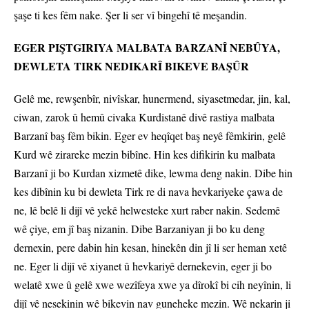
şaşe ti kes fêm nake. Şer li ser vî bingehî tê meşandin.
EGER PIŞTGIRIYA MALBATA BARZANÎ NEBÛYA,
DEWLETA TIRK NEDIKARÎ BIKEVE BAŞÛR
Gelê me, rewşenbîr, nivîskar, hunermend, siyasetmedar, jin, kal,
ciwan, zarok û hemû civaka Kurdistanê divê rastiya malbata
Barzanî baş fêm bikin. Eger ev heqîqet baş neyê fêmkirin, gelê
Kurd wê zirareke mezin bibîne. Hin kes difikirin ku malbata
Barzanî ji bo Kurdan xizmetê dike, lewma deng nakin. Dibe hin
kes dibînin ku bi dewleta Tirk re di nava hevkariyeke çawa de
ne, lê belê li dijî vê yekê helwesteke xurt raber nakin. Sedemê
wê çiye, em jî baş nizanin. Dibe Barzaniyan ji bo ku deng
dernexin, pere dabin hin kesan, hinekên din jî li ser heman xetê
ne. Eger li dijî vê xiyanet û hevkariyê dernekevin, eger ji bo
welatê xwe û gelê xwe wezîfeya xwe ya dîrokî bi cih neyînin, li
dijî vê nesekinin wê bikevin nav guneheke mezin. Wê nekarin ji