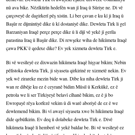
nû ava bike. Nêzîktirîn hedefên wan jî Iraq û Sûriye ne. Di vê
çarçoveyê de dagirkerî pêş xistin. Li ber çavan e ku kî ji Iraq û
Başûr re dijmintiyê dike û kî dostaniyê dike. Dewleta Tirk li gel
Barzaniyan Iraqê perçe perçe dike û li dijî vê yekê jî gerîla
parastina Iraq û Başûr dike. Di rewşeke wiha de hikûmeta Iraqê
çawa PKK’ê qedexe dike? Ev yek xizmeta dewleta Tirk e.
Bi vê wesîleyê ez dixwazin hikûmeta Iraqê hişyar bikim; Nebin
pêlîstoka dewleta Tirk, ji siyaseta qirkirinê re xizmetê nekin. Ev
yek wê zirareke mezin bide wan. Dibe ku niha dewleta Tirk ji
wan re dibêje ku ez ê ceyranê bidim Mûsil û Kerkûkê, ez ê
petrola we li ser Tirkiyeyê belavî cîhanê bikim, ez ê ji bo
Ewropayê rêya korfezê vekim û di warê aboriyê de ez ê we
dewlemend bikim. Bi vî awayî siyaseta xwe bi hikûmeta Iraqê
dide qebûlkirin. Ev deq û dolabeke dewleta Tirk e. Divê
hikûmeta Iraqê li hemberî vê yekê baldar be. Bi vê wesîleyê ez