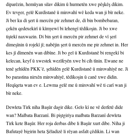
diparêzin, hemûyan silav dikim û hurmetên xwe pêşkêş dikim.
Ev tevger, gelê Kurdistanê û mirovahî wê keda wan ji bîr neke.
Ji ber ku di şert û mercên pir zehmet de, di bin bombebaran,
çekên qedexekirî û kîmyewî bi lehengî têdikoşin. Ji bo xwe
tiştekî naxwazin. Di bin şert û mercên pir zehmet de vî şerî
dimeşînin û rojekî jî; nabêjin şert û mercên me pir zehmet in. Her
kes jî dîmenên wan dibîne. Ji bo gel û Kurdistanê bi rengekî bi
kelecan, keyf û xwestek wezîfeyên xwe bi cih tînin. Ewane ne
tenê şehîdên PKK’ê, şehîdên gelê Kurdistanê û mirovahiyê ne. Ji
bo parastina nirxên mirovahiyê, têdikoşin û canê xwe didin.
Heqîqeta wan ev e. Lewma gelê me û mirovahî wê ti carî wan ji
bîr neke.
Dewleta Tirk niha Başûr dagir dike. Gelo kî ne vê derfetê dide
wan? Malbata Barzanî. Bi piştgiriya malbata Barzanî dewleta
Tirk kete Başûr. Her roja derbas dibe li Başûr xurt dibe. Niha ji
Bafutayê bigirin heta Şêladizê li rêyan asfalt çêdikin. Li wan