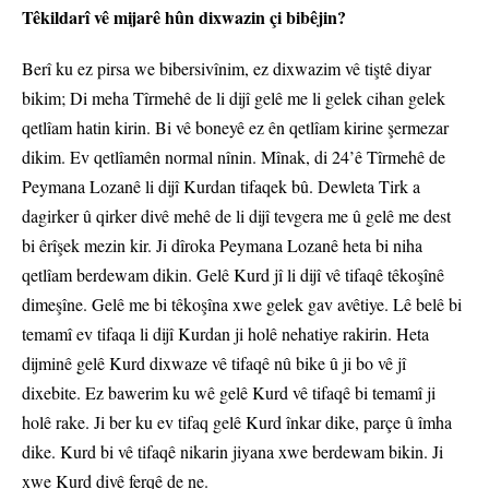
Têkildarî vê mijarê hûn dixwazin çi bibêjin?
Berî ku ez pirsa we bibersivînim, ez dixwazim vê tiştê diyar
bikim; Di meha Tîrmehê de li dijî gelê me li gelek cihan gelek
qetlîam hatin kirin. Bi vê boneyê ez ên qetlîam kirine şermezar
dikim. Ev qetlîamên normal nînin. Mînak, di 24’ê Tîrmehê de
Peymana Lozanê li dijî Kurdan tifaqek bû. Dewleta Tirk a
dagirker û qirker divê mehê de li dijî tevgera me û gelê me dest
bi êrîşek mezin kir. Ji dîroka Peymana Lozanê heta bi niha
qetlîam berdewam dikin. Gelê Kurd jî li dijî vê tifaqê têkoşînê
dimeşîne. Gelê me bi têkoşîna xwe gelek gav avêtiye. Lê belê bi
temamî ev tifaqa li dijî Kurdan ji holê nehatiye rakirin. Heta
dijminê gelê Kurd dixwaze vê tifaqê nû bike û ji bo vê jî
dixebite. Ez bawerim ku wê gelê Kurd vê tifaqê bi temamî ji
holê rake. Ji ber ku ev tifaq gelê Kurd înkar dike, parçe û îmha
dike. Kurd bi vê tifaqê nikarin jiyana xwe berdewam bikin. Ji
xwe Kurd divê ferqê de ne.