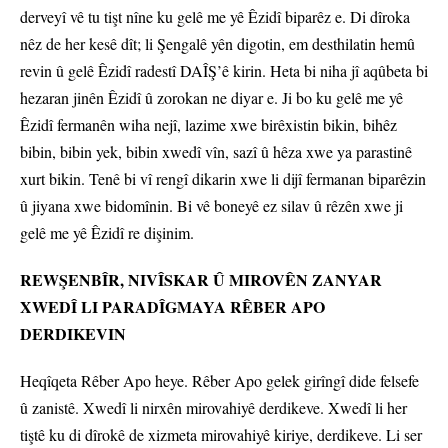
derveyî vê tu tişt nîne ku gelê me yê Êzidî biparêz e. Di dîroka
nêz de her kesê dît; li Şengalê yên digotin, em desthilatin hemû
revin û gelê Êzidî radestî DAÎŞ’ê kirin. Heta bi niha jî aqûbeta bi
hezaran jinên Êzidî û zorokan ne diyar e. Ji bo ku gelê me yê
Êzidî fermanên wiha nejî, lazime xwe birêxistin bikin, bihêz
bibin, bibin yek, bibin xwedî vîn, sazî û hêza xwe ya parastinê
xurt bikin. Tenê bi vî rengî dikarin xwe li dijî fermanan biparêzin
û jiyana xwe bidomînin. Bi vê boneyê ez silav û rêzên xwe ji
gelê me yê Êzidî re dişinim.
REWŞENBÎR, NIVÎSKAR Û MIROVÊN ZANYAR
XWEDÎ LI PARADÎGMAYA RÊBER APO
DERDIKEVIN
Heqîqeta Rêber Apo heye. Rêber Apo gelek girîngî dide felsefe
û zanistê. Xwedî li nirxên mirovahiyê derdikeve. Xwedî li her
tiştê ku di dîrokê de xizmeta mirovahiyê kiriye, derdikeve. Li ser