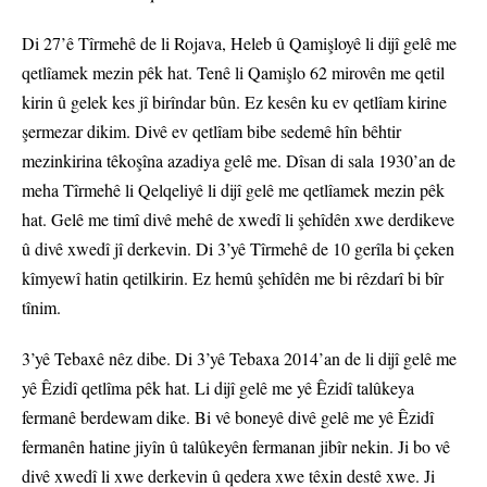
Di 27’ê Tîrmehê de li Rojava, Heleb û Qamişloyê li dijî gelê me
qetlîamek mezin pêk hat. Tenê li Qamişlo 62 mirovên me qetil
kirin û gelek kes jî birîndar bûn. Ez kesên ku ev qetlîam kirine
şermezar dikim. Divê ev qetlîam bibe sedemê hîn bêhtir
mezinkirina têkoşîna azadiya gelê me. Dîsan di sala 1930’an de
meha Tîrmehê li Qelqeliyê li dijî gelê me qetlîamek mezin pêk
hat. Gelê me timî divê mehê de xwedî li şehîdên xwe derdikeve
û divê xwedî jî derkevin. Di 3’yê Tîrmehê de 10 gerîla bi çeken
kîmyewî hatin qetilkirin. Ez hemû şehîdên me bi rêzdarî bi bîr
tînim.
3’yê Tebaxê nêz dibe. Di 3’yê Tebaxa 2014’an de li dijî gelê me
yê Êzidî qetlîma pêk hat. Li dijî gelê me yê Êzidî talûkeya
fermanê berdewam dike. Bi vê boneyê divê gelê me yê Êzidî
fermanên hatine jiyîn û talûkeyên fermanan jibîr nekin. Ji bo vê
divê xwedî li xwe derkevin û qedera xwe têxin destê xwe. Ji