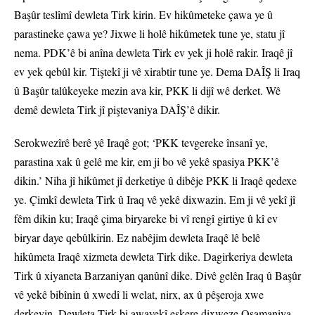
Başûr teslîmî dewleta Tirk kirin. Ev hikûmeteke çawa ye û
parastineke çawa ye? Jixwe li holê hikûmetek tune ye, statu jî
nema. PDK’ê bi anîna dewleta Tirk ev yek ji holê rakir. Iraqê jî
ev yek qebûl kir. Tiştekî ji vê xirabtir tune ye. Dema DAÎŞ li Iraq
û Başûr talûkeyeke mezin ava kir, PKK li dijî wê derket. Wê
demê dewleta Tirk jî piştevaniya DAÎŞ’ê dikir.
Serokwezîrê berê yê Iraqê got; ‘PKK tevgereke însanî ye,
parastina xak û gelê me kir, em ji bo vê yekê spasiya PKK’ê
dikin.’ Niha jî hikûmet jî derketiye û dibêje PKK li Iraqê qedexe
ye. Çimkî dewleta Tirk û Iraq vê yekê dixwazin. Em ji vê yekî jî
fêm dikin ku; Iraqê çima biryareke bi vî rengî girtiye û kî ev
biryar daye qebûlkirin. Ez nabêjim dewleta Iraqê lê belê
hikûmeta Iraqê xizmeta dewleta Tirk dike. Dagirkeriya dewleta
Tirk û xiyaneta Barzaniyan qanûnî dike. Divê gelên Iraq û Başûr
vê yekê bibînin û xwedî li welat, nirx, ax û pêşeroja xwe
derkevin. Dewleta Tirk bi awayekî eşkere dixweze Osamaniya