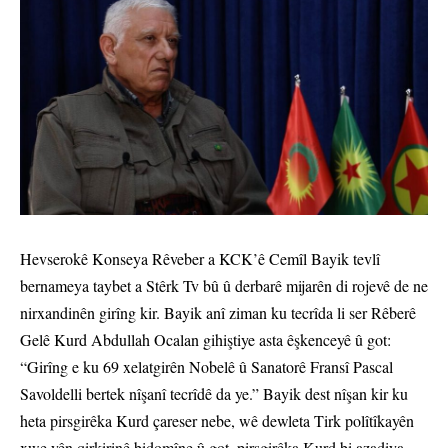
Hevserokê Konseya Rêveber a KCK’ê Cemîl Bayik tevlî
bernameya taybet a Stêrk Tv bû û derbarê mijarên di rojevê de ne
nirxandinên girîng kir. Bayik anî ziman ku tecrîda li ser Rêberê
Gelê Kurd Abdullah Ocalan gihiştiye asta êşkenceyê û got:
“Girîng e ku 69 xelatgirên Nobelê û Sanatorê Fransî Pascal
Savoldelli bertek nîşanî tecrîdê da ye.” Bayik dest nîşan kir ku
heta pirsgirêka Kurd çareser nebe, wê dewleta Tirk polîtîkayên
xwe yên qirkirinê bidomîne û got, pirsgirêka Kurd bi azadiya