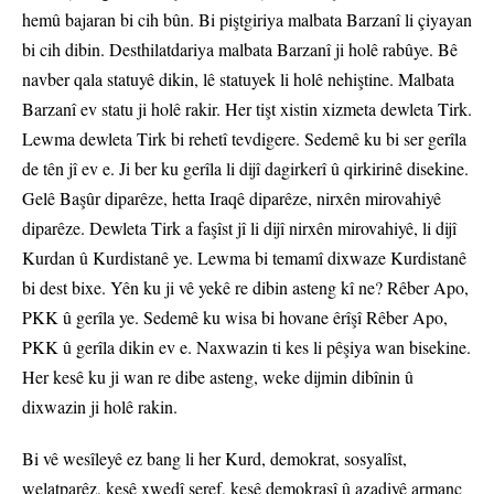
hemû bajaran bi cih bûn. Bi piştgiriya malbata Barzanî li çiyayan
bi cih dibin. Desthilatdariya malbata Barzanî ji holê rabûye. Bê
navber qala statuyê dikin, lê statuyek li holê nehiştine. Malbata
Barzanî ev statu ji holê rakir. Her tişt xistin xizmeta dewleta Tirk.
Lewma dewleta Tirk bi rehetî tevdigere. Sedemê ku bi ser gerîla
de tên jî ev e. Ji ber ku gerîla li dijî dagirkerî û qirkirinê disekine.
Gelê Başûr diparêze, hetta Iraqê diparêze, nirxên mirovahiyê
diparêze. Dewleta Tirk a faşîst jî li dijî nirxên mirovahiyê, li dijî
Kurdan û Kurdistanê ye. Lewma bi temamî dixwaze Kurdistanê
bi dest bixe. Yên ku ji vê yekê re dibin asteng kî ne? Rêber Apo,
PKK û gerîla ye. Sedemê ku wisa bi hovane êrîşî Rêber Apo,
PKK û gerîla dikin ev e. Naxwazin ti kes li pêşiya wan bisekine.
Her kesê ku ji wan re dibe asteng, weke dijmin dibînin û
dixwazin ji holê rakin.
Bi vê wesîleyê ez bang li her Kurd, demokrat, sosyalîst,
welatparêz, kesê xwedî şeref, kesê demokrasî û azadiyê armanc