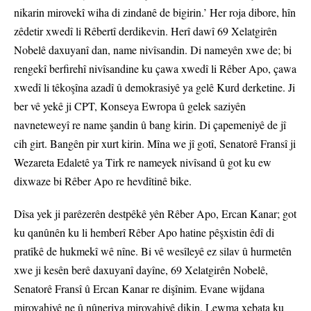
nikarin mirovekî wiha di zindanê de bigirin.’ Her roja dibore, hîn
zêdetir xwedî li Rêbertî derdikevin. Herî dawî 69 Xelatgirên
Nobelê daxuyanî dan, name nivîsandin. Di nameyên xwe de; bi
rengekî berfirehî nivîsandine ku çawa xwedî li Rêber Apo, çawa
xwedî li têkoşîna azadî û demokrasiyê ya gelê Kurd derketine. Ji
ber vê yekê ji CPT, Konseya Ewropa û gelek saziyên
navneteweyî re name şandin û bang kirin. Di çapemeniyê de jî
cih girt. Bangên pir xurt kirin. Mîna we jî gotî, Senatorê Fransî ji
Wezareta Edaletê ya Tirk re nameyek nivîsand û got ku ew
dixwaze bi Rêber Apo re hevdîtinê bike.
Dîsa yek ji parêzerên destpêkê yên Rêber Apo, Ercan Kanar; got
ku qanûnên ku li hemberî Rêber Apo hatine pêşxistin êdî di
pratîkê de hukmekî wê nîne. Bi vê wesîleyê ez silav û hurmetên
xwe ji kesên berê daxuyanî dayîne, 69 Xelatgirên Nobelê,
Senatorê Fransî û Ercan Kanar re dişînim. Evane wijdana
mirovahiyê ne û nûneriya mirovahiyê dikin. Lewma xebata ku