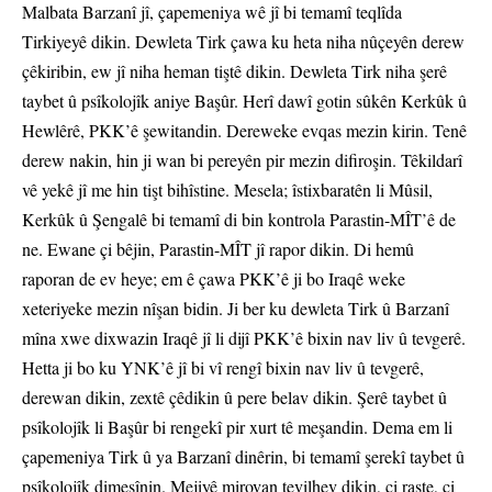
Malbata Barzanî jî, çapemeniya wê jî bi temamî teqlîda
Tirkiyeyê dikin. Dewleta Tirk çawa ku heta niha nûçeyên derew
çêkiribin, ew jî niha heman tiştê dikin. Dewleta Tirk niha şerê
taybet û psîkolojîk aniye Başûr. Herî dawî gotin sûkên Kerkûk û
Hewlêrê, PKK’ê şewitandin. Dereweke evqas mezin kirin. Tenê
derew nakin, hin ji wan bi pereyên pir mezin difiroşin. Têkildarî
vê yekê jî me hin tişt bihîstine. Mesela; îstixbaratên li Mûsil,
Kerkûk û Şengalê bi temamî di bin kontrola Parastin-MÎT’ê de
ne. Ewane çi bêjin, Parastin-MÎT jî rapor dikin. Di hemû
raporan de ev heye; em ê çawa PKK’ê ji bo Iraqê weke
xeteriyeke mezin nîşan bidin. Ji ber ku dewleta Tirk û Barzanî
mîna xwe dixwazin Iraqê jî li dijî PKK’ê bixin nav liv û tevgerê.
Hetta ji bo ku YNK’ê jî bi vî rengî bixin nav liv û tevgerê,
derewan dikin, zextê çêdikin û pere belav dikin. Şerê taybet û
psîkolojîk li Başûr bi rengekî pir xurt tê meşandin. Dema em li
çapemeniya Tirk û ya Barzanî dinêrin, bi temamî şerekî taybet û
psîkolojîk dimeşînin. Mejiyê mirovan tevilhev dikin, çi raste, çi