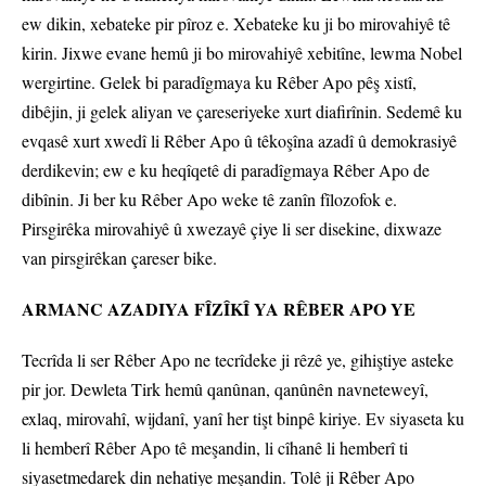
ew dikin, xebateke pir pîroz e. Xebateke ku ji bo mirovahiyê tê
kirin. Jixwe evane hemû ji bo mirovahiyê xebitîne, lewma Nobel
wergirtine. Gelek bi paradîgmaya ku Rêber Apo pêş xistî,
dibêjin, ji gelek aliyan ve çareseriyeke xurt diafirînin. Sedemê ku
evqasê xurt xwedî li Rêber Apo û têkoşîna azadî û demokrasiyê
derdikevin; ew e ku heqîqetê di paradîgmaya Rêber Apo de
dibînin. Ji ber ku Rêber Apo weke tê zanîn fîlozofok e.
Pirsgirêka mirovahiyê û xwezayê çiye li ser disekine, dixwaze
van pirsgirêkan çareser bike.
ARMANC AZADIYA FÎZÎKÎ YA RÊBER APO YE
Tecrîda li ser Rêber Apo ne tecrîdeke ji rêzê ye, gihiştiye asteke
pir jor. Dewleta Tirk hemû qanûnan, qanûnên navneteweyî,
exlaq, mirovahî, wijdanî, yanî her tişt binpê kiriye. Ev siyaseta ku
li hemberî Rêber Apo tê meşandin, li cîhanê li hemberî ti
siyasetmedarek din nehatiye meşandin. Tolê ji Rêber Apo