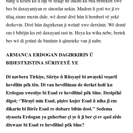
bang li kesên ku li dijî vê tifaqê ne dikim ku bila bertekên xwe
bes bi daxuyaniyan re sînordar nekin. Madem li gorî we jî ev
tifaq zirare mezin dide, wê demê divê hûn li hemberî vê yekê
derkevin. Divê hûn dagirkeran ji welatê xwe derxînin. Wê demê
em ê bibêjin ku erê daxuyanî rast in. Heya ku wiha nebe, bertek
bes wê di gotinê de bimînin û qîmeteke van jî nabe.
ARMANCA ERDOGAN DAGIRKIRIN Û
BIDESTXISTINA SÛRIYEYÊ YE
Di navbera Tirkiye, Sûriye û Rûsyayê bi awayekî veşartî
hevdîtin pêk tên. Di van hevdîtinan de derket holê ku
Erdogan xwestiye bi Esad re hevdîtinê pêk bîne. Destpêkê
digot; ‘’Birayê min Esad, piştre kujer Esad û niha jî em
dikarin bi Birêz Esad re dubare bibin dost.’’ Sedema
siyaseta Erdogan ya guherbar çi ye û ji ber çi ev qasî zêde
dixwaze bi Esad re hevdîtinê pêk bîne?