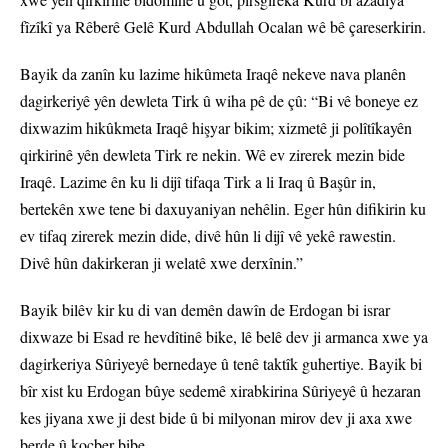
fîzîkî ya Rêberê Gelê Kurd Abdullah Ocalan wê bê çareserkirin.
Bayik da zanîn ku lazime hikûmeta Iraqê nekeve nava planên
dagirkeriyê yên dewleta Tirk û wiha pê de çû: “Bi vê boneye ez
dixwazim hikûkmeta Iraqê hişyar bikim; xizmetê ji polîtîkayên
qirkirinê yên dewleta Tirk re nekin. Wê ev zirerek mezin bide
Iraqê. Lazime ên ku li dijî tifaqa Tirk a li Iraq û Başûr in,
bertekên xwe tene bi daxuyaniyan nehêlin. Eger hûn difikirin ku
ev tifaq zirerek mezin dide, divê hûn li dijî vê yekê rawestin.
Divê hûn dakirkeran ji welatê xwe derxînin.”
Bayik bilêv kir ku di van demên dawîn de Erdogan bi israr
dixwaze bi Esad re hevdîtinê bike, lê belê dev ji armanca xwe ya
dagirkeriya Sûriyeyê bernedaye û tenê taktîk guhertiye. Bayik bi
bîr xist ku Erdogan bûye sedemê xirabkirina Sûriyeyê û hezaran
kes jiyana xwe ji dest bide û bi milyonan mirov dev ji axa xwe
berde û koçber bibe.