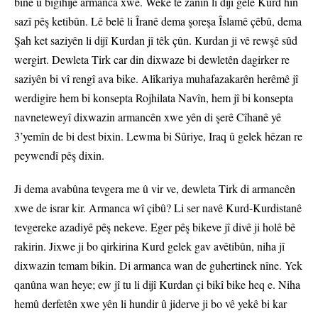
bîne û bigihije armanca xwe. Weke tê zanîn li dijî gelê Kurd hin
sazî pêş ketibûn. Lê belê li Îranê dema şoreşa Îslamê çêbû, dema
Şah ket saziyên li dijî Kurdan jî têk çûn. Kurdan ji vê rewşê sûd
wergirt. Dewleta Tirk car din dixwaze bi dewletên dagirker re
saziyên bi vî rengî ava bike. Alîkariya muhafazakarên herêmê jî
werdigire hem bi konsepta Rojhilata Navîn, hem jî bi konsepta
navneteweyî dixwazin armancên xwe yên di şerê Cîhanê yê
3’yemîn de bi dest bixin. Lewma bi Sûriye, Iraq û gelek hêzan re
peywendî pêş dixin.
Ji dema avabûna tevgera me û vir ve, dewleta Tirk di armancên
xwe de israr kir. Armanca wî çibû? Li ser navê Kurd-Kurdistanê
tevgereke azadiyê pêş nekeve. Eger pêş bikeve jî divê ji holê bê
rakirin. Jixwe ji bo qirkirina Kurd gelek gav avêtibûn, niha jî
dixwazin temam bikin. Di armanca wan de guhertinek nîne. Yek
qanûna wan heye; ew jî tu li dijî Kurdan çi bikî bike heq e. Niha
hemû derfetên xwe yên li hundir û jiderve ji bo vê yekê bi kar