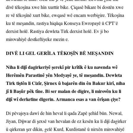
divê têkoşîna xwe hîn xurttir bike. Çiqasê bikare bi dostên xwe
re vê têkoşînê xurt bike, ewqasê wê encam werbigire. Têkoşîna
ku tê meşandin, rastiya hiqûqa Konseya Ewropayê û CPT’ê
derxist holê. Rastiya dewleta Tirk derxist holê. Ev ji bo
mirovahiyê destkeftiyeke mezin e.
DIVÊ LI GEL GERÎLA TÊKOŞÎN BÊ MEŞANDIN
Niha li dijî dagirkeriyê şerekî pir krîtîk ê ku navenda wê
Herêmên Parastinê yên Medyayê ye, tê meşandin. Dewleta
Tirk tiştên li Cizîr, Şirnex û bajarên din ên Bakur kirî, niha
jî li Başûr pêk tîne. Bi ser malan de digire, li mirovên ku li
dijî wî derketine digerin. Armanca esas a van êrîşan çiye?
Di pêvajoya dawî de hin heval li qada Zapê şehîd bûn. Newal,
Jiyan, Dijwar di şexsê van hevalan de ez kesên ku li dijî dagirker
û qirkeran şer dikin, gelê Kurd, Kurdistanê û nirxên mirovahiyê