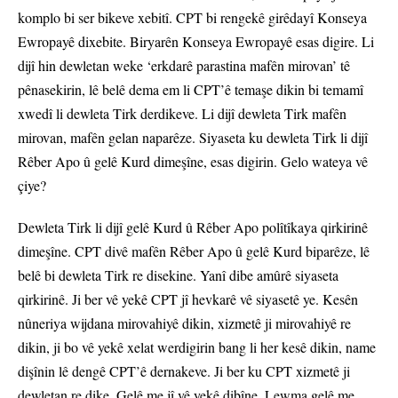
komplo bi ser bikeve xebitî. CPT bi rengekê girêdayî Konseya
Ewropayê dixebite. Biryarên Konseya Ewropayê esas digire. Li
dijî hin dewletan weke ‘erkdarê parastina mafên mirovan’ tê
pênasekirin, lê belê dema em li CPT’ê temaşe dikin bi temamî
xwedî li dewleta Tirk derdikeve. Li dijî dewleta Tirk mafên
mirovan, mafên gelan naparêze. Siyaseta ku dewleta Tirk li dijî
Rêber Apo û gelê Kurd dimeşîne, esas digirin. Gelo wateya vê
çiye?
Dewleta Tirk li dijî gelê Kurd û Rêber Apo polîtîkaya qirkirinê
dimeşîne. CPT divê mafên Rêber Apo û gelê Kurd biparêze, lê
belê bi dewleta Tirk re disekine. Yanî dibe amûrê siyaseta
qirkirinê. Ji ber vê yekê CPT jî hevkarê vê siyasetê ye. Kesên
nûneriya wijdana mirovahiyê dikin, xizmetê ji mirovahiyê re
dikin, ji bo vê yekê xelat werdigirin bang li her kesê dikin, name
dişînin lê dengê CPT’ê dernakeve. Ji ber ku CPT xizmetê ji
dewletan re dike. Gelê me jî vê yekê dibîne. Lewma gelê me