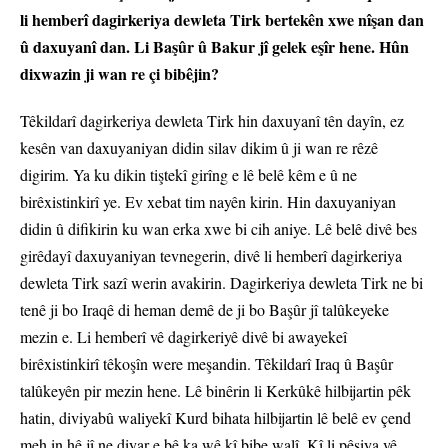
li hemberî dagirkeriya dewleta Tirk bertekên xwe nîşan dan
û daxuyanî dan. Li Başûr û Bakur jî gelek eşîr hene. Hûn
dixwazin ji wan re çi bibêjin?
Têkildarî dagirkeriya dewleta Tirk hin daxuyanî tên dayîn, ez
kesên van daxuyaniyan didin silav dikim û ji wan re rêzê
digirim. Ya ku dikin tiştekî girîng e lê belê kêm e û ne
birêxistinkirî ye. Ev xebat tim nayên kirin. Hin daxuyaniyan
didin û difikirin ku wan erka xwe bi cih aniye. Lê belê divê bes
girêdayî daxuyaniyan tevnegerin, divê li hemberî dagirkeriya
dewleta Tirk sazî werin avakirin. Dagirkeriya dewleta Tirk ne bi
tenê ji bo Iraqê di heman demê de ji bo Başûr jî talûkeyeke
mezin e. Li hemberî vê dagirkeriyê divê bi awayekeî
birêxistinkirî têkoşîn were meşandin. Têkildarî Iraq û Başûr
talûkeyên pir mezin hene. Lê binêrin li Kerkûkê hilbijartin pêk
hatin, diviyabû waliyekî Kurd bihata hilbijartin lê belê ev çend
meh in hê jî ne diyar e bê ka wê kî bibe walî. Kî li pêşiya vê