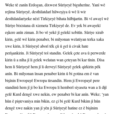
Weke tê zanîn Erdogan, dixwest Sûriyeyê biguherîne. Yanî wê
rejîma Sûriyeyê, desthilatdarî hilweşiya û wê li wir
desthilatdariyeke nêzî Tirkiyeyê bihata hilbijartin. Bi vî awayî wê
Sûriye bixistana di xizmeta Tirkiyeyê de. Ev yek bi awayekî
eşkere anîn ziman. Ji bo vê yekê jî gelekî xebitîn. Sûriye xirab
kirin, gelê wê kirin penaber, bi milyonan welatiyan terka xaka
xwe kirin, li Sûriyeyê aborî têk çû û gel û civak hate
perîşankirin. Ji Sûriyeyê tol standin. Gelek çete ava û perwerde
kirin û a niha jî li gelek welatan wan çeteyan bi kar tînin. Dîsa
hem li Sûriyeyê hem jî li derveyî Sûriyeyê gelek qirkirin pêk
anîn. Bi milyonan însan penaber kirin û bi gotina em ê van
bişînin Ewropayê Ewropa tirsandin. Hem ji Ewropayê pere
standinû hem jî ji bo ku Ewropa li hemberî siyaseta wan a li dijî
gelê Kurd dengê xwe nekin, ew penaber bi kar anîn. Weke; ‘yan
hûn ê piştevaniya min bikin, ez çi bi gelê Kurd bikim jî hûn
dengê xwe nakin yan jî yên ji Sûriyeyê hatine ez ê bişînim