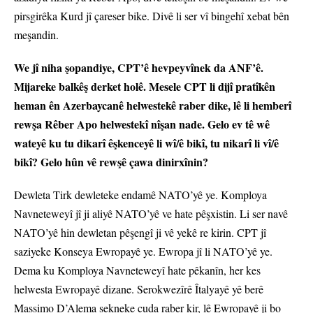
pirsgirêka Kurd jî çareser bike. Divê li ser vî bingehî xebat bên
meşandin.
We jî niha şopandiye, CPT’ê hevpeyvînek da ANF’ê.
Mijareke balkêş derket holê. Mesele CPT li dijî pratîkên
heman ên Azerbaycanê helwestekê raber dike, lê li hemberî
rewşa Rêber Apo helwestekî nîşan nade. Gelo ev tê wê
wateyê ku tu dikarî êşkenceyê li wî/ê bikî, tu nikarî li vî/ê
bikî? Gelo hûn vê rewşê çawa dinirxînin?
Dewleta Tirk dewleteke endamê NATO’yê ye. Komploya
Navneteweyî jî ji aliyê NATO’yê ve hate pêşxistin. Li ser navê
NATO’yê hin dewletan pêşengî ji vê yekê re kirin. CPT jî
saziyeke Konseya Ewropayê ye. Ewropa jî li NATO’yê ye.
Dema ku Komploya Navneteweyî hate pêkanîn, her kes
helwesta Ewropayê dizane. Serokwezîrê Îtalyayê yê berê
Massimo D’Alema sekneke cuda raber kir, lê Ewropayê ji bo