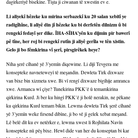
dagirkeriyê bisekine. Tişta ji ciwanan tê xwestin ev e.
Li aliyekî hêzeke ku mirina serbazekî ku 20 salan xebitî ye
radigîhîne, li aliyê din jî hêzeke ku bi derfetên dilnizm û bi
rengekî fedayî şer dike. ÎHA-SÎHA’yên ku dijmin pir bawerî
pê tîne, her roj bi rengekî rutîn ji aliyê gerîla ve tên xistin.
Gelo ji bo fêmkirina vî şerî, pirsgirêkek heye?
Niha şerê cîhanê yê 3’yemîn diqewime. Li dijî Tevgera me
konsepteke navneteweyî tê meşandin. Dewleta Tirk dixwaze
van bixe bin xizmeta xwe. Bi vî rengî dixwaze bigihije amranca
xwe. Armanca wî çiye? Tunekirina PKK’ê û temamkirina
qirkirina Kurd. Ji ber ku hingî PKK’ê ji holê nerakin, ne pêkane
ku qirkirina Kurd temam bikin. Lewma dewleta Tirk şerê cîhanê
yê 3’yemîn weke firsend dibîne, ji bo vê jî gelek xebat meşand.
Lê belê dît ku ev netêrker e, lewma xwest li Rojhilata Navîn
konsepteke nû pêş bixe. Hewl dide van her du konseptan bi kar