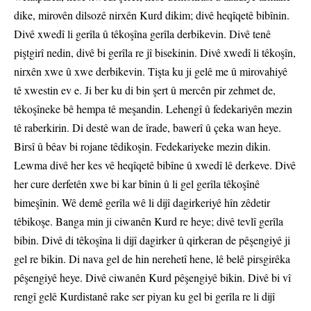
dike, mirovên dilsozê nirxên Kurd dikim; divê heqîqetê bibînin.
Divê xwedî li gerîla û têkoşîna gerîla derbikevin. Divê tenê
piştgirî nedin, divê bi gerîla re jî bisekinin. Divê xwedî li têkoşîn,
nirxên xwe û xwe derbikevin. Tişta ku ji gelê me û mirovahiyê
tê xwestin ev e. Ji ber ku di bin şert û mercên pir zehmet de,
têkoşîneke bê hempa tê meşandin. Lehengî û fedekariyên mezin
tê raberkirin. Di destê wan de îrade, bawerî û çeka wan heye.
Birsî û bêav bi rojane têdikoşin. Fedekariyeke mezin dikin.
Lewma divê her kes vê heqîqetê bibîne û xwedî lê derkeve. Divê
her cure derfetên xwe bi kar bînin û li gel gerîla têkoşînê
bimeşînin. Wê demê gerîla wê li dijî dagirkeriyê hîn zêdetir
têbikoşe. Banga min ji ciwanên Kurd re heye; divê tevlî gerîla
bibin. Divê di têkoşîna li dijî dagirker û qirkeran de pêşengiyê ji
gel re bikin. Di nava gel de hin nerehetî hene, lê belê pirsgirêka
pêşengiyê heye. Divê ciwanên Kurd pêşengiyê bikin. Divê bi vî
rengî gelê Kurdistanê rake ser piyan ku gel bi gerîla re li dijî