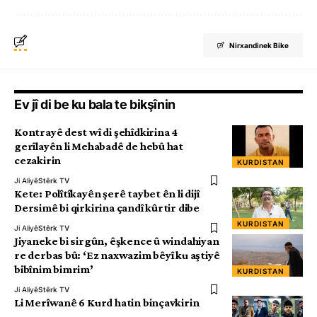
Nirxandinek Bike
Ev jî di be ku bala te bikşînin
Kontrayê dest wî di şehîdkirina 4
gerîlayên li Mehabadê de hebû hat
cezakirin
KURDISTAN
Ji Aliyê
Stêrk TV
Kete: Polîtîkayên şerê taybet ên li dijî
Dersimê bi qirkirina çandî kûrtir dibe
KURDISTAN
Ji Aliyê
Stêrk TV
Jiyaneke bi sirgûn, êşkence û windahiyan
re derbas bû: ‘Ez naxwazim bêyî ku aştiyê
bibînim bimrim’
KURDISTAN
Ji Aliyê
Stêrk TV
Li Merîwanê 6 Kurd hatin binçavkirin