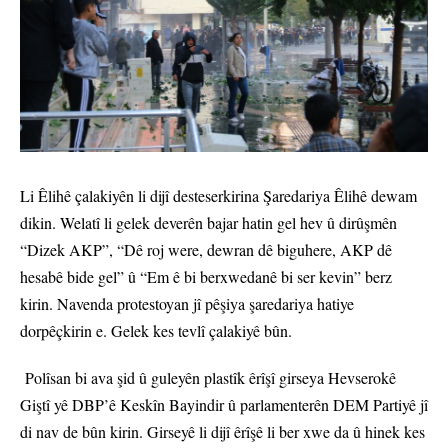
Li Êlihê çalakiyên li dijî desteserkirina Şaredariya Êlihê dewam
dikin. Welatî li gelek deverên bajar hatin gel hev û dirûşmên
“Dizek AKP”, “Dê roj were, dewran dê biguhere, AKP dê
hesabê bide gel” û “Em ê bi berxwedanê bi ser kevin” berz
kirin. Navenda protestoyan jî pêşiya şaredariya hatiye
dorpêçkirin e. Gelek kes tevlî çalakiyê bûn.
Polîsan bi ava şid û guleyên plastîk êrîşî girseya Hevserokê
Giştî yê DBP’ê Keskîn Bayindir û parlamenterên DEM Partiyê jî
di nav de bûn kirin. Girseyê li dijî êrîşê li ber xwe da û hinek kes