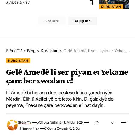
Ji Aliyê
Stêrk TV
KURDISTAN
Ya Berê
Ya Pişt re
Stêrk TV
>
Blog
>
Kurdistan
>
Gelê Amedê li ser piyan e: Yekane çare berxwedan e!
KURDISTAN
Gelê Amedê li ser piyan e: Yekane
çare berxwedan e!
Li Amedê bi hezaran kes desteserkirina şaredariyên
Mêrdîn, Êlih û Xelfetiyê protesto kirin. Di çalakiyê de
peyama, “Yekane çare berxwedan e” hat dayîn.
Stêrk TV
Dîroka Nûkirinê: 4. Mijdar 2024
Dema Xwendinê: 2 Dq.