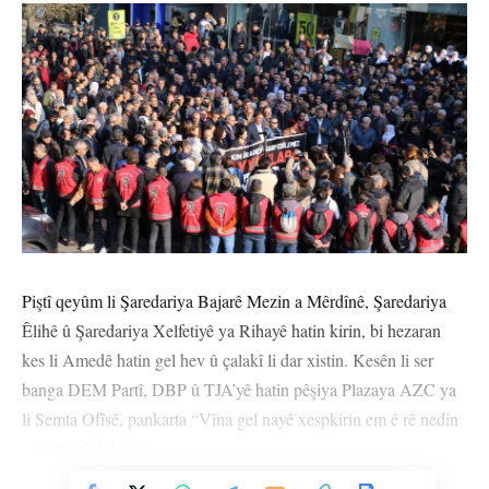
Piştî qeyûm li Şaredariya Bajarê Mezin a Mêrdînê, Şaredariya
Êlihê û Şaredariya Xelfetiyê ya Rihayê hatin kirin, bi hezaran
kes li Amedê hatin gel hev û çalakî li dar xistin. Kesên li ser
banga DEM Partî, DBP û TJA’yê hatin pêşiya Plazaya AZC ya
li Semta Ofîsê, pankarta “Vîna gel nayê xespkirin em ê rê nedin
qeyûman” hilgirtin.