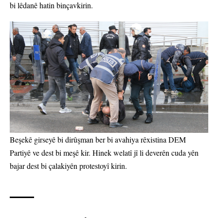
bi lêdanê hatin binçavkirin.
Beşekê girseyê bi dirûşman ber bi avahiya rêxistina DEM
Partiyê ve dest bi meşê kir. Hinek welatî jî li deverên cuda yên
bajar dest bi çalakiyên protestoyî kirin.