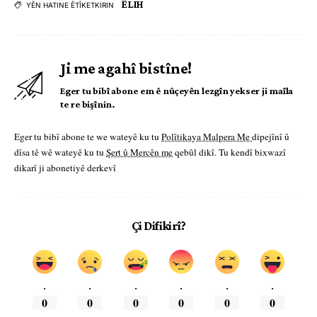
ÊLIH
YÊN HATINE ÊTÎKETKIRIN
Ji me agahî bistîne!
Eger tu bibî abone em ê nûçeyên lezgîn yekser ji maîla
te re bişînin.
Eger tu bibî abone te we wateyê ku tu
Polîtikaya Malpera Me
dipejînî û
dîsa tê wê wateyê ku tu
Şert û Mercên me
qebûl dikî. Tu kendî bixwazî
dikarî ji abonetiyê derkevî
Çi Difikirî?
.
.
.
.
.
.
0
0
0
0
0
0