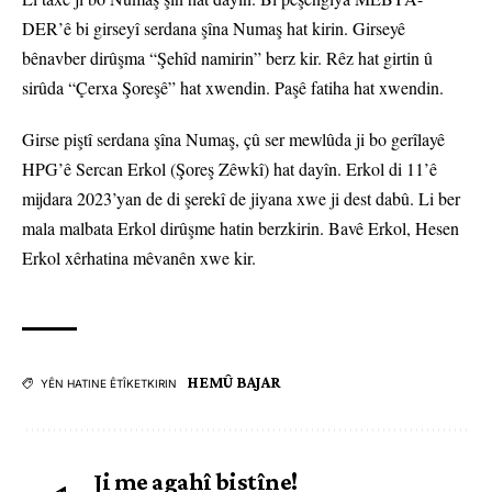
DER’ê bi girseyî serdana şîna Numaş hat kirin. Girseyê
bênavber dirûşma “Şehîd namirin” berz kir. Rêz hat girtin û
sirûda “Çerxa Şoreşê” hat xwendin. Paşê fatiha hat xwendin.
Girse piştî serdana şîna Numaş, çû ser mewlûda ji bo gerîlayê
HPG’ê Sercan Erkol (Şoreş Zêwkî) hat dayîn. Erkol di 11’ê
mijdara 2023’yan de di şerekî de jiyana xwe ji dest dabû. Li ber
mala malbata Erkol dirûşme hatin berzkirin. Bavê Erkol, Hesen
Erkol xêrhatina mêvanên xwe kir.
HEMÛ BAJAR
YÊN HATINE ÊTÎKETKIRIN
Ji me agahî bistîne!