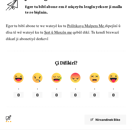
Eger tu bibî abone em ê nûçeyên lezgîn yekser ji maîla
te re bişînin.
Eger tu bibî abone te we wateyê ku tu
Polîtikaya Malpera Me
dipejînî û
dîsa tê wê wateyê ku tu
Şert û Mercên me
qebûl dikî. Tu kendî bixwazî
dikarî ji abonetiyê derkevî
Çi Difikirî?
.
.
.
.
.
.
0
0
0
0
0
0
Nirxandinek Bike