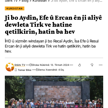
Stêrk TV
>
Blog
>
Kurdistan
>
Ji bo Aydin, Efe û Ercan ên ji aliyê dewleta Tirk ve hatine qetilkirin, hatin ba hev
KURDISTAN
Ji bo Aydin, Efe û Ercan ên ji aliyê
dewleta Tirk ve hatine
qetilkirin, hatin ba hev
ÎHD û xizmên windayan ji bo Recaî Aydin, Îsa Efe û Resul
Ercan ên ji aliyê dewleta Tirk ve hatin qetilkirin, hatin ba
hev.
Stêrk TV
Dîroka Nûkirinê: 13. Tîrmeh 2024
Dema Xwendinê: 4 Dq.