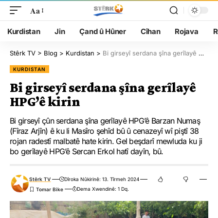
Aa
Kurdistan
Jin
Çand û Hûner
Cîhan
Rojava
R
Stêrk TV
>
Blog
>
Kurdistan
>
Bi girseyî serdana şîna gerîlayê HPG’ê kirin
KURDISTAN
Bi girseyî serdana şîna gerîlayê
HPG’ê kirin
Bi girseyî çûn serdana şîna gerîlayê HPG’ê Barzan Numaş
(Fîraz Arjîn) ê ku li Masîro şehîd bû û cenazeyî wî piştî 38
rojan radestî malbatê hate kirin. Gel beşdarî mewluda ku ji
bo gerîlayê HPG’ê Sercan Erkol hatî dayîn, bû.
Stêrk TV
Dîroka Nûkirinê: 13. Tîrmeh 2024
Dema Xwendinê: 1 Dq.