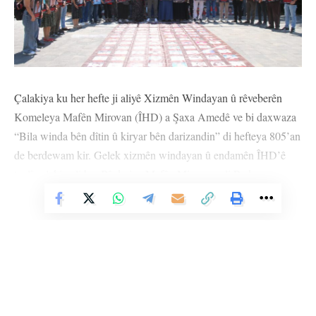
Çalakiya ku her hefte ji aliyê Xizmên Windayan û rêveberên
Komeleya Mafên Mirovan (ÎHD) a Şaxa Amedê ve bi daxwaza
“Bila winda bên dîtin û kiryar bên darizandin” di hefteya 805’an
de berdewam kir. Gelek xizmên windayan û endamên ÎHD’ê
tevlî çalakiya li ber Bîrdariya Mafên Mirovan a li Parka
Koşuyoluyê bûn. Di daxuyaniyê de pankarta wêneyên windayan
Vê Nûçeyê Bixwîne
hat vekirin û wêneyên windayan hatin hildan.
Di çalakiya vê hefteyê de çîroka Recaî Aydin ê ku di 2’yê
tîrmeha 1994’an de dema ji mala xwe ya li Amedê derket û çû
cihê kar lê piştre careke din agahî jê nehat girtin, hat xwendin.