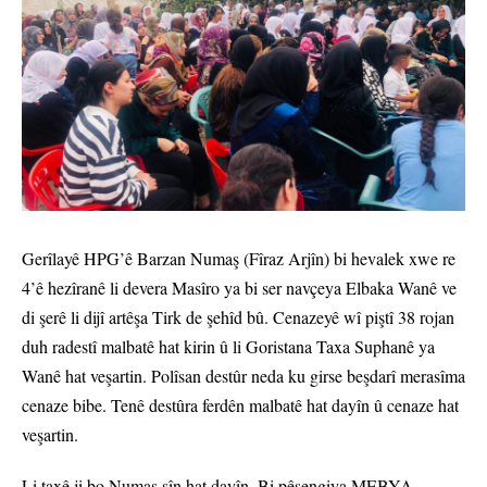
Gerîlayê HPG’ê Barzan Numaş (Fîraz Arjîn) bi hevalek xwe re
4’ê hezîranê li devera Masîro ya bi ser navçeya Elbaka Wanê ve
di şerê li dijî artêşa Tirk de şehîd bû. Cenazeyê wî piştî 38 rojan
duh radestî malbatê hat kirin û li Goristana Taxa Suphanê ya
Wanê hat veşartin. Polîsan destûr neda ku girse beşdarî merasîma
cenaze bibe. Tenê destûra ferdên malbatê hat dayîn û cenaze hat
veşartin.
Li taxê ji bo Numaş şîn hat dayîn. Bi pêşengiya MEBYA-