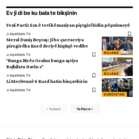
Ev jî di be ku bala te bikşînin
Yenî Partî: Em ê tevî kêmasiyan piştgirî bidin pêşnûmeyê
Ji Aliyê
Stêrk TV
Meral Daniş Beştaş: Ji bo çareseriya
pirsgirêka Kurd deriyê hiqûqê vedibe
ROJANE
Ji Aliyê
Stêrk TV
‘Banga Birêz Ocalan banga aştiya
Rojhilata Navîn e’
ROJANE
Ji Aliyê
Stêrk TV
Li Merîwanê 6 Kurd hatin binçavkirin
Ji Aliyê
Stêrk TV
KURDISTAN
Ya Berê
Ya Pişt re