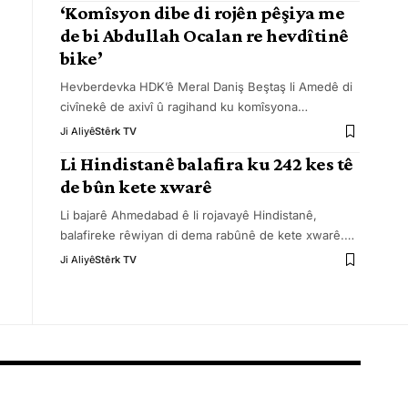
‘Komîsyon dibe di rojên pêşiya me
de bi Abdullah Ocalan re hevdîtinê
bike’
Hevberdevka HDK’ê Meral Daniş Beştaş li Amedê di
civînekê de axivî û ragihand ku komîsyona
…
Ji Aliyê
Stêrk TV
Li Hindistanê balafira ku 242 kes tê
de bûn kete xwarê
Li bajarê Ahmedabad ê li rojavayê Hindistanê,
balafireke rêwiyan di dema rabûnê de kete xwarê.
…
Ji Aliyê
Stêrk TV