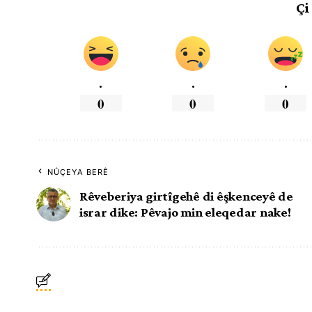
Çi
.
.
.
0
0
0
NÛÇEYA BERÊ
Rêveberiya girtîgehê di êşkenceyê de
israr dike: Pêvajo min eleqedar nake!