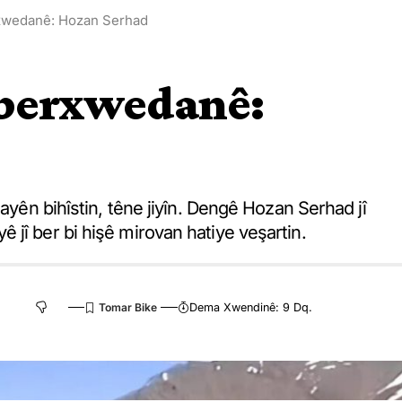
rxwedanê: Hozan Serhad
i berxwedanê:
nayên bihîstin, têne jiyîn. Dengê Hozan Serhad jî
çiyê jî ber bi hişê mirovan hatiye veşartin.
Dema Xwendinê: 9 Dq.