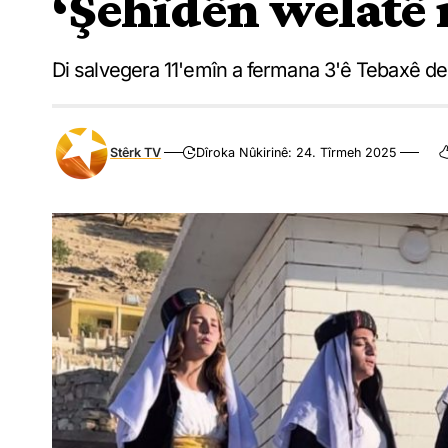
‘Şehîdên welatê 
Di salvegera 11'emîn a fermana 3'ê Tebaxê de 
Stêrk TV
Dîroka Nûkirinê: 24. Tîrmeh 2025