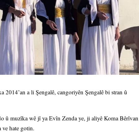
a 2014’an a li Şengalê, cangoriyên Şengalê bi stran û
o û muzîka wê jî ya Evîn Zenda ye, ji aliyê Koma Bêrîvan
ve hate gotin.