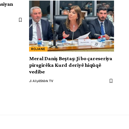
asiyan
ROJANE
Meral Daniş Beştaş: Ji bo çareseriya
pirsgirêka Kurd deriyê hiqûqê
vedibe
Ji Aliyê
Stêrk TV