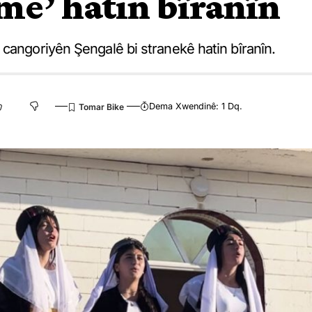
me’ hatin bîranîn
cangoriyên Şengalê bi stranekê hatin bîranîn.
Dema Xwendinê: 1 Dq.