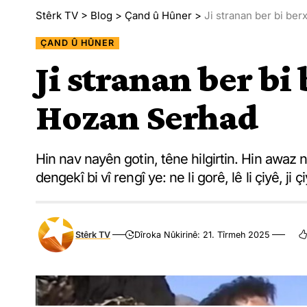
Stêrk TV
>
Blog
>
Çand û Hûner
>
Ji stranan ber bi be
ÇAND Û HÛNER
Ji stranan ber b
Hozan Serhad
Hin nav nayên gotin, têne hilgirtin. Hin awaz 
dengekî bi vî rengî ye: ne li gorê, lê li çiyê, ji 
Stêrk TV
Dîroka Nûkirinê: 21. Tîrmeh 2025