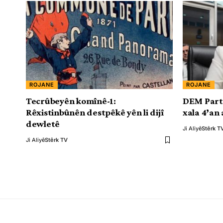
ROJANE
ROJANE
Tecrûbeyên komînê-1:
DEM Partî
Rêxistinbûnên destpêkê yên li dijî
xala 4’an
dewletê
Ji Aliyê
Stêrk T
Ji Aliyê
Stêrk TV