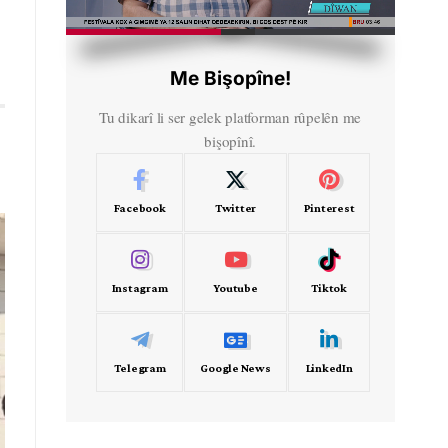
HD
00:37
Me Bişopîne!
Tu dikarî li ser gelek platforman rûpelên me
bişopînî.
Facebook
Twitter
Pinterest
Instagram
Youtube
Tiktok
Telegram
Google News
LinkedIn