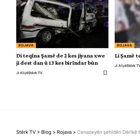
ROJAVA
ROJAVA
Di teqîna Şamê de 2 kes jiyana xwe
Li Şamê t
ji dest dan û 13 kes birîndar bûn
Ji Aliyê
Stêrk T
Ji Aliyê
Stêrk TV
Stêrk TV
>
Blog
>
Rojava
>
Cenazeyên şehîdên Dêrikê h