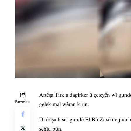
Artêşa Tirk a dagirker û çeteyên wî gund
Parvekirin
gelek mal wêran kirin.
Di êrîşa li ser gundê El Bû Zaxê de jina
şehîd bûn.