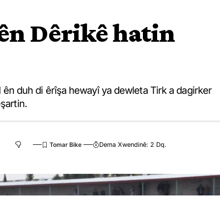
ên Dêrikê hatin
 duh di êrîşa hewayî ya dewleta Tirk a dagirker
şartin.
Dema Xwendinê: 2 Dq.