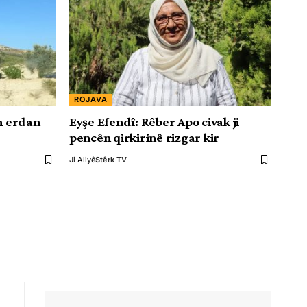
ROJAVA
ên erdan
Eyşe Efendî: Rêber Apo civak ji
pencên qirkirinê rizgar kir
Ji Aliyê
Stêrk TV