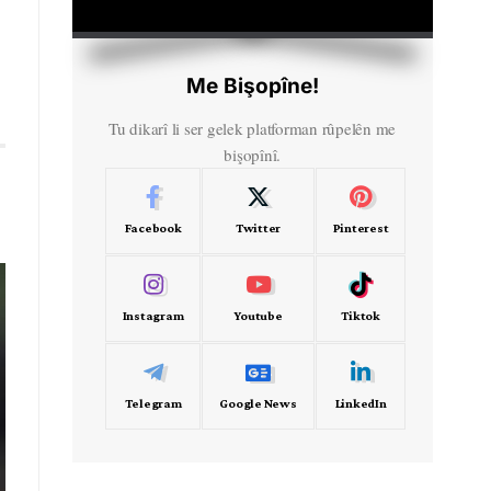
HD
00:00
Me Bişopîne!
Tu dikarî li ser gelek platforman rûpelên me
bişopînî.
Facebook
Twitter
Pinterest
Instagram
Youtube
Tiktok
Telegram
Google News
LinkedIn