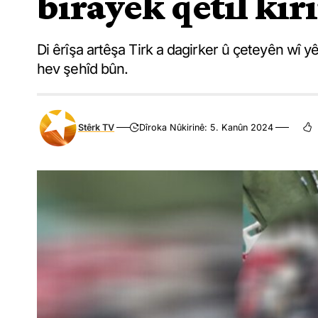
birayek qetil kir
Di êrîşa artêşa Tirk a dagirker û çeteyên wî y
hev şehîd bûn.
Stêrk TV
Dîroka Nûkirinê: 5. Kanûn 2024