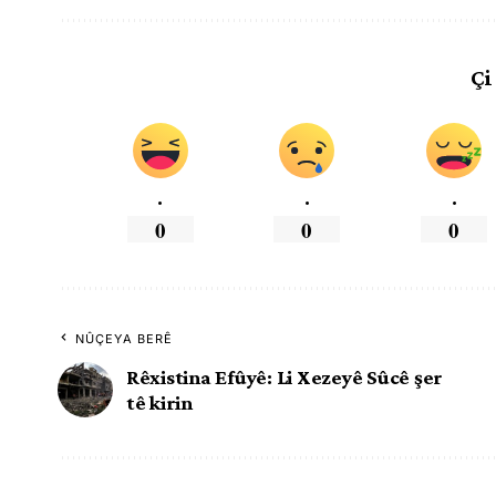
Çi
.
.
.
0
0
0
NÛÇEYA BERÊ
Rêxistina Efûyê: Li Xezeyê Sûcê şer
tê kirin