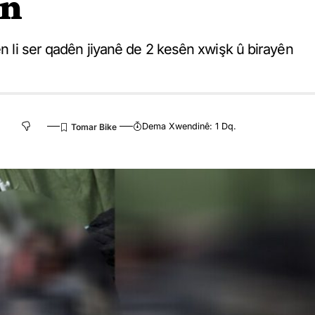
in
ên li ser qadên jiyanê de 2 kesên xwişk û birayên
Dema Xwendinê: 1 Dq.