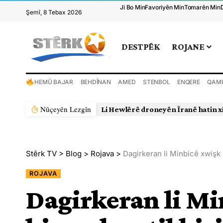
Ji Bo Min
Favoriyên Min
Tomarên Min
Şemî, 8 Tebax 2026
DESTPÊK
ROJANE
HEMÛ BAJAR
BEHDÎNAN
AMED
STENBOL
ENQERE
QAMI
Nûçeyên Lezgîn
Li Hewlêrê droneyên Îranê hatin x
Stêrk TV
>
Blog
>
Rojava
>
Dagirkeran li Minbicê xwişk û
ROJAVA
Dagirkeran li Mi