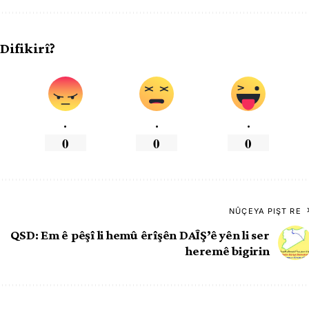
 Difikirî?
.
.
.
0
0
0
NÛÇEYA PIŞT RE
QSD: Em ê pêşî li hemû êrîşên DAÎŞ’ê yên li ser
heremê bigirin