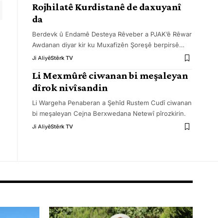
Rojhilatê Kurdistanê de daxuyanî
da
Berdevk û Endamê Desteya Rêveber a PJAK’ê Rêwar
Awdanan diyar kir ku Muxafizên Şoreşê berpirsê
…
Ji Aliyê
Stêrk TV
Li Mexmûrê ciwanan bi meşaleyan
dîrok nivîsandin
Li Wargeha Penaberan a Şehîd Rustem Cudî ciwanan
bi meşaleyan Cejna Berxwedana Netewî pîrozkirin.
Ji Aliyê
Stêrk TV