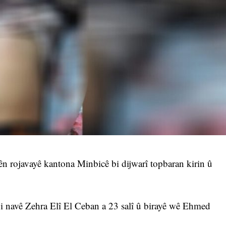
ên rojavayê kantona Minbicê bi dijwarî topbaran kirin û
 bi navê Zehra Elî El Ceban a 23 salî û birayê wê Ehmed