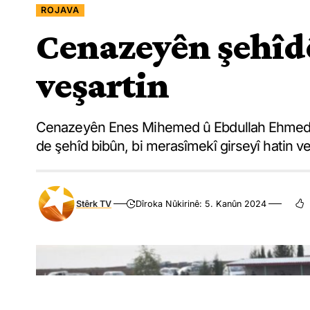
ROJAVA
Cenazeyên şehîd
veşartin
Cenazeyên Enes Mihemed û Ebdullah Ehmed ên
de şehîd bibûn, bi merasîmekî girseyî hatin ve
Stêrk TV
Dîroka Nûkirinê: 5. Kanûn 2024