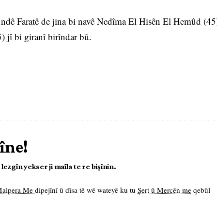
er gundê Faratê de jina bi navê Nedîma El Hisên El Hemûd (45
 jî bi giranî birîndar bû.
îne!
ezgîn yekser ji maîla te re bişînin.
 Malpera Me
dipejînî û dîsa tê wê wateyê ku tu
Şert û Mercên me
qebûl