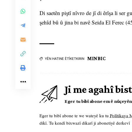
Di saetên piştî nîvro de jî di êrîşa li s
şehîd bû û jina bi navê Seida El Ferec (45)
MINBIC
YÊN HATINE ÊTÎKETKIRIN
Ji me agahî bist
Eger tu bibî abone em ê nûçeyên l
Eger tu bibî abone te we wateyê ku tu
Polîtikaya
dikî. Tu kendî bixwazî dikarî ji abonetiyê derkevî