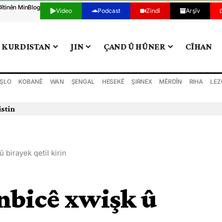
Dîtinên Min
Blog
Video
Podcast
Zindî
Arşîv
KURDISTAN
JIN
ÇAND Û HÛNER
CÎHAN
ŞLO
KOBANÊ
WAN
ŞENGAL
HESEKÊ
ŞIRNEX
MÊRDÎN
RIHA
LEZ
istin
 birayek qetil kirin
nbicê xwişk û