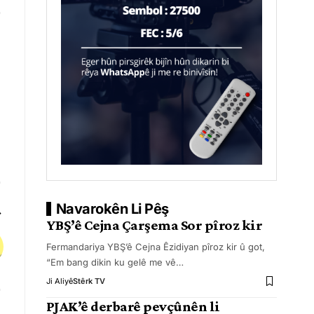
Navarokên Li Pêş
YBŞ’ê Cejna Çarşema Sor pîroz kir
Fermandariya YBŞ’ê Cejna Êzidiyan pîroz kir û got,
“Em bang dikin ku gelê me vê
…
Ji Aliyê
Stêrk TV
PJAK’ê derbarê pevçûnên li