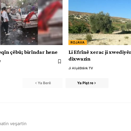
ROJAVA
eqîn çêbû; birîndar hene
Li Efrînê xerac ji xwediy
dixwazin
V
Ji Aliyê
Stêrk TV
Ya Berê
Ya Pişt re
atin veşartin