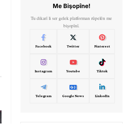
Me Bişopîne!
Tu dikarî li ser gelek platforman rûpelên me
bişopînî.
Facebook
Twitter
Pinterest
Instagram
Youtube
Tiktok
Telegram
Google News
LinkedIn
- Frekans -