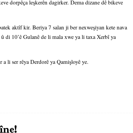
ikeve dorpêça leşkerên dagirker. Dema dizane dê bikeve
atek aktîf kir. Beriya 7 salan ji ber nexweşiyan kete nava
t û di 10’ê Gulanê de li mala xwe ya li taxa Xerbî ya
 a li ser rêya Derdorê ya Qamişloyê ye.
îne!