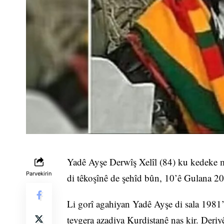
Yadê Ayşe Derwîş Xelîl (84) ku kedeke m
Parvekirin
di têkoşînê de şehîd bûn, 10’ê Gulana 20
Li gorî agahiyan Yadê Ayşe di sala 198
tevgera azadiya Kurdistanê nas kir. Deriyê