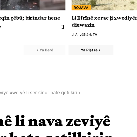
ROJAVA
eqîn çêbû; birîndar hene
Li Efrînê xerac ji xwediy
dixwazin
V
Ji Aliyê
Stêrk TV
Ya Berê
Ya Pişt re
viyê xwe yê li ser sînor hate qetilkirin
ê li nava zeviyê