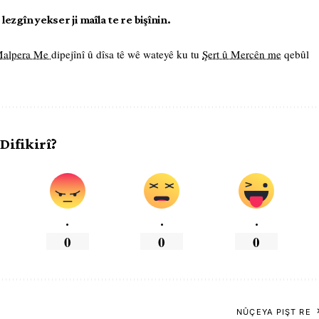
ezgîn yekser ji maîla te re bişînin.
 Malpera Me
dipejînî û dîsa tê wê wateyê ku tu
Şert û Mercên me
qebûl
 Difikirî?
.
.
.
0
0
0
NÛÇEYA PIŞT RE