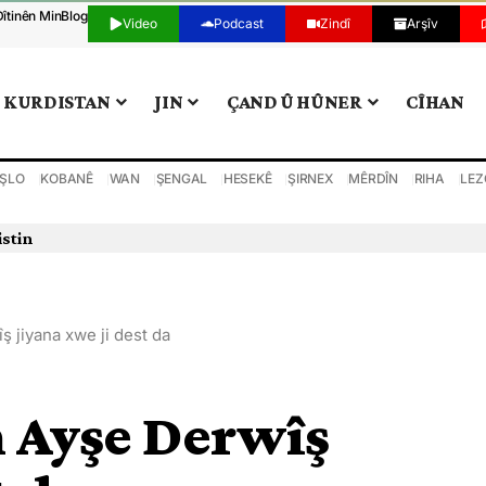
Dîtinên Min
Blog
Video
Podcast
Zindî
Arşîv
KURDISTAN
JIN
ÇAND Û HÛNER
CÎHAN
ŞLO
KOBANÊ
WAN
ŞENGAL
HESEKÊ
ŞIRNEX
MÊRDÎN
RIHA
LEZ
istin
 jiyana xwe ji dest da
n Ayşe Derwîş