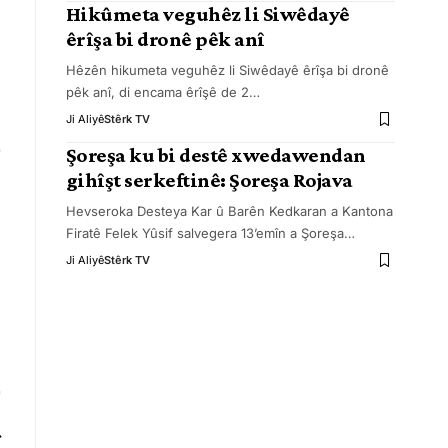
Hikûmeta veguhêz li Siwêdayê
êrîşa bi dronê pêk anî
Hêzên hikumeta veguhêz li Siwêdayê êrîşa bi dronê
pêk anî, di encama êrîşê de 2
…
Ji Aliyê
Stêrk TV
Şoreşa ku bi destê xwedawendan
gihîşt serkeftinê: Şoreşa Rojava
Hevseroka Desteya Kar û Barên Kedkaran a Kantona
Firatê Felek Yûsif salvegera 13’emîn a Şoreşa
…
Ji Aliyê
Stêrk TV