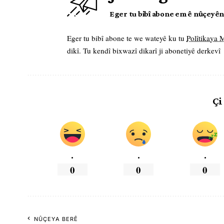
Eger tu bibî abone em ê nûçeyên l
Eger tu bibî abone te we wateyê ku tu
Polîtikaya
dikî. Tu kendî bixwazî dikarî ji abonetiyê derkevî
Çi
.
.
.
0
0
0
NÛÇEYA BERÊ