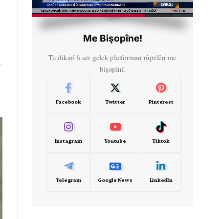
HD
00:57
Me Bişopîne!
Tu dikarî li ser gelek platforman rûpelên me
bişopînî.
Facebook
Twitter
Pinterest
Instagram
Youtube
Tiktok
Telegram
Google News
LinkedIn