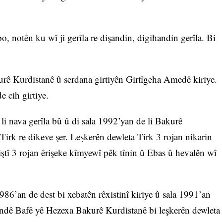
 notên ku wî ji gerîla re dişandin, digihandin gerîla. Bi
rê Kurdistanê û serdana girtiyên Girtîgeha Amedê kiriye.
e cih girtiye.
 nava gerîla bû û di sala 1992’yan de li Bakurê
Tirk re dikeve şer. Leşkerên dewleta Tirk 3 rojan nikarin
ştî 3 rojan êrişeke kîmyewî pêk tînin û Ebas û hevalên wî
986’an de dest bi xebatên rêxistinî kiriye û sala 1991’an
gundê Bafê yê Hezexa Bakurê Kurdistanê bi leşkerên dewleta