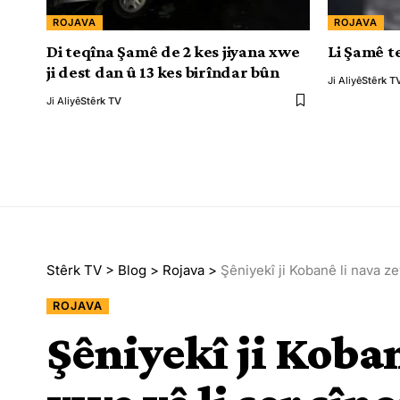
ROJAVA
ROJAVA
Di teqîna Şamê de 2 kes jiyana xwe
Li Şamê t
ji dest dan û 13 kes birîndar bûn
Ji Aliyê
Stêrk T
Ji Aliyê
Stêrk TV
Stêrk TV
>
Blog
>
Rojava
>
Şêniyekî ji Kobanê li nava ze
ROJAVA
Şêniyekî ji Koban