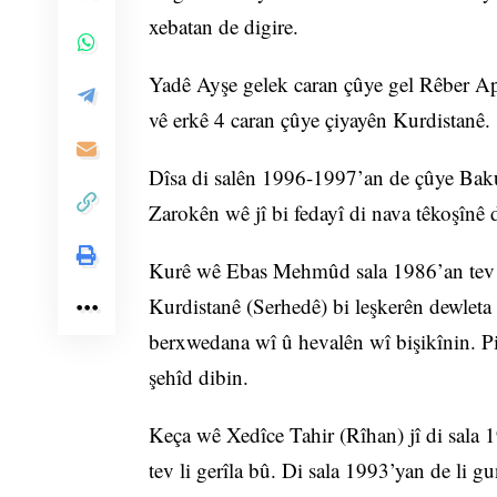
xebatan de digire.
Yadê Ayşe gelek caran çûye gel Rêber Apo,
vê erkê 4 caran çûye çiyayên Kurdistanê.
Dîsa di salên 1996-1997’an de çûye Baku
Zarokên wê jî bi fedayî di nava têkoşînê d
Kurê wê Ebas Mehmûd sala 1986’an tev li
Kurdistanê (Serhedê) bi leşkerên dewleta 
berxwedana wî û hevalên wî bişikînin. Pi
şehîd dibin.
Keça wê Xedîce Tahir (Rîhan) jî di sala 1
tev li gerîla bû. Di sala 1993’yan de li 