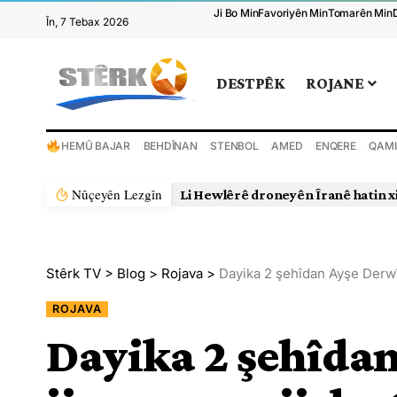
Ji Bo Min
Favoriyên Min
Tomarên Min
În, 7 Tebax 2026
DESTPÊK
ROJANE
HEMÛ BAJAR
BEHDÎNAN
STENBOL
AMED
ENQERE
QAMI
Nûçeyên Lezgîn
Li Hewlêrê droneyên Îranê hatin x
Stêrk TV
>
Blog
>
Rojava
>
Dayika 2 şehîdan Ayşe Derwîş
ROJAVA
Dayika 2 şehîda