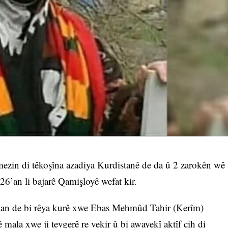
ezin di têkoşîna azadiya Kurdistanê de da û 2 zarokên wê
26’an li bajarê Qamişloyê wefat kir.
1’an de bi rêya kurê xwe Ebas Mehmûd Tahir (Kerîm)
 mala xwe ji tevgerê re vekir û bi awayekî aktîf cih di