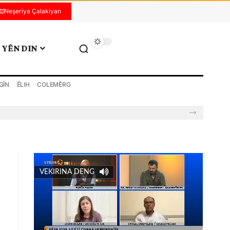
Neşeriya Çalakiyan
YÊN DIN
GÎN
ÊLIH
COLEMÊRG
VEKIRINA DENG