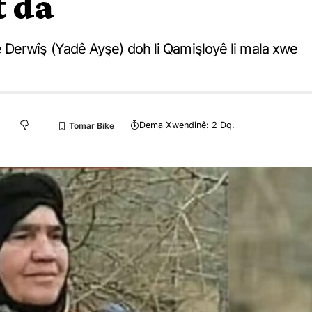
t da
Derwîş (Yadê Ayşe) doh li Qamişloyê li mala xwe
Dema Xwendinê: 2 Dq.