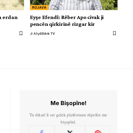
ROJAVA
ên erdan
Eyşe Efendî: Rêber Apo civak ji
pencên qirkirinê rizgar kir
Ji Aliyê
Stêrk TV
Me Bişopîne!
Tu dikarî li ser gelek platforman rûpelên me
bişopînî.