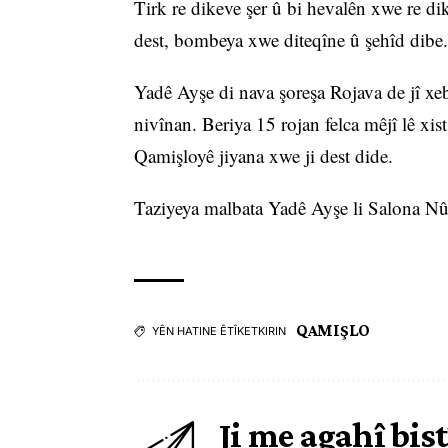
Tirk re dikeve şer û bi hevalên xwe re d
dest, bombeya xwe diteqîne û şehîd dibe.
Yadê Ayşe di nava şoreşa Rojava de jî xeb
nivînan. Beriya 15 rojan felca mêjî lê xis
Qamişloyê jiyana xwe ji dest dide.
Taziyeya malbata Yadê Ayşe li Salona Nûr
QAMIŞLO
YÊN HATINE ÊTÎKETKIRIN
Ji me agahî bist