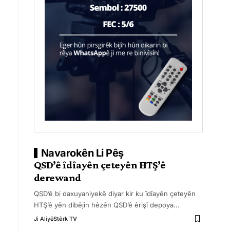
Navarokên Li Pêş
QSD’ê îdîayên çeteyên HTŞ’ê
derewand
QSD’ê bi daxuyaniyekê diyar kir ku îdîayên çeteyên
HTŞ’ê yên dibêjin hêzên QSD’ê êrişî depoya
…
Ji Aliyê
Stêrk TV