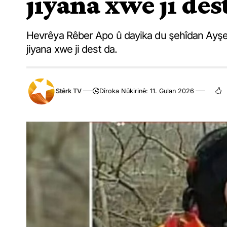
jiyana xwe ji des
Hevrêya Rêber Apo û dayika du şehîdan Ayşe 
jiyana xwe ji dest da.
Stêrk TV
Dîroka Nûkirinê: 11. Gulan 2026