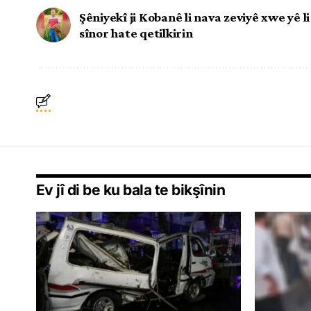
Şêniyekî ji Kobanê li nava zeviyê xwe yê li
sînor hate qetilkirin
Ev jî di be ku bala te bikşînin