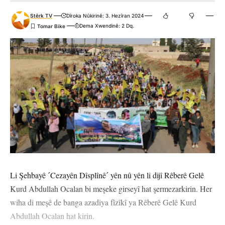
Stêrk TV
Dîroka Nûkirinê: 3. Hezîran 2024
Dema Xwendinê: 2 Dq.
Li Şehbayê ˊCezayên Dîsplînêˊ yên nû yên li dijî Rêberê Gelê
Kurd Abdullah Ocalan bi meşeke girseyî hat şermezarkirin. Her
wiha di meşê de banga azadiya fîzîkî ya Rêberê Gelê Kurd
Abdullah Ocalan hat kirin.