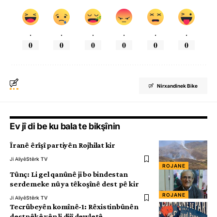
.
.
.
.
.
.
0
0
0
0
0
0
Nirxandinek Bike
Ev jî di be ku bala te bikşînin
Îranê êrîşî partiyên Rojhilat kir
Ji Aliyê
Stêrk TV
ROJANE
Tûnç: Li gel qanûnê ji bo bindestan
serdemeke nû ya têkoşînê dest pê kir
ROJANE
Ji Aliyê
Stêrk TV
Tecrûbeyên komînê-1: Rêxistinbûnên
destpêkê yên li dijî dewletê