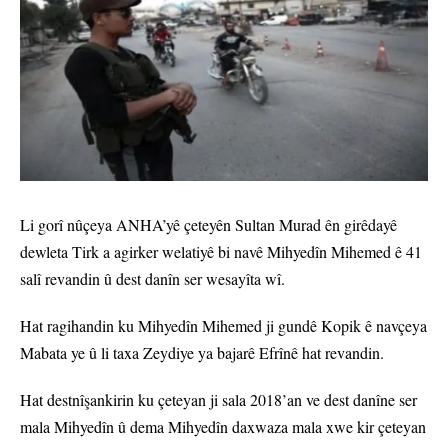
Li gorî nûçeya ANHA’yê çeteyên Sultan Murad ên girêdayê
dewleta Tirk a agirker welatiyê bi navê Mihyedîn Mihemed ê 41
salî revandin û dest danîn ser wesayîta wî.
Hat ragihandin ku Mihyedîn Mihemed ji gundê Kopik ê navçeya
Mabata ye û li taxa Zeydiye ya bajarê Efrînê hat revandin.
Hat destnîşankirin ku çeteyan ji sala 2018’an ve dest danîne ser
mala Mihyedîn û dema Mihyedîn daxwaza mala xwe kir çeteyan