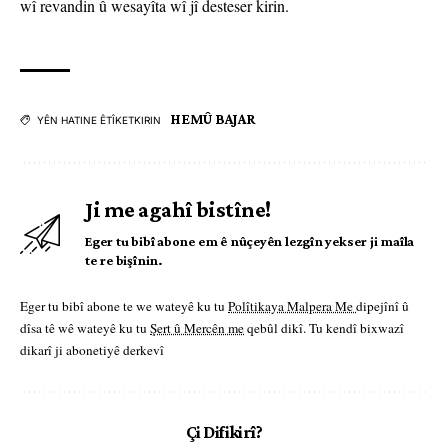
wî revandin û wesayîta wî jî desteser kirin.
HEMÛ BAJAR
YÊN HATINE ÊTÎKETKIRIN
Ji me agahî bistîne!
Eger tu bibî abone em ê nûçeyên lezgîn yekser ji maîla
te re bişînin.
Eger tu bibî abone te we wateyê ku tu
Polîtikaya Malpera Me
dipejînî û
dîsa tê wê wateyê ku tu
Şert û Mercên me
qebûl dikî. Tu kendî bixwazî
dikarî ji abonetiyê derkevî
Çi Difikirî?