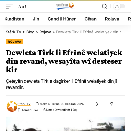
Aa
Kurdistan
Jin
Çand û Hûner
Cîhan
Rojava
R
Stêrk TV
>
Blog
>
Rojava
>
Dewleta Tirk li Efrînê welatiyek din revand, wesayîta wî desteser kir
ROJAVA
Dewleta Tirk li Efrînê welatiyek
din revand, wesayîta wî desteser
kir
Çeteyên dewleta Tirk a dagirker li Efrînê welatiyek din jî
revandin.
Stêrk TV
Dîroka Nûkirinê: 3. Hezîran 2024
Dema Xwendinê: 1 Dq.