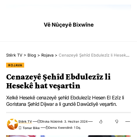
Vê Nûçeyê Bixwîne
Stêrk TV
>
Blog
>
Rojava
>
Cenazeyê Şehîd Ebdulezîz li Hesekê hat veşartin
ROJAVA
Cenazeyê Şehîd Ebdulezîz li
Meş ji rêya di navbera gundê Til Qerah û Til Sosîn a bajaroka
Hesekê hat veşartin
Ehdasê de dest pê kir. Gel wêneyên Rêberê Gelê Kurd Abdullah
Ocalan û pankartên ˊAzadiya Rêber Abdullah Ocalan azadiya
Xelkê Hesekê cenazeyê şehîd Ebdulezîz Hesen El Ezîz li
Goristana Şehîd Dijwar a li gundê Dawûdiyê veşartin.
gelan eˊ hildan.
Meş heta Parka ˊSerok Apoˊ ya gundê Til Sosînê dewam kir. Li
Stêrk TV
Dîroka Nûkirinê: 3. Hezîran 2024
vir endama Însiyatîfa Parêzeran a Parastina Rêber Abdullah
Dema Xwendinê: 1 Dq.
Ocalan a Sûriyeyî Cebraîl Mistefa axivî û tecrîda girankirî ya li