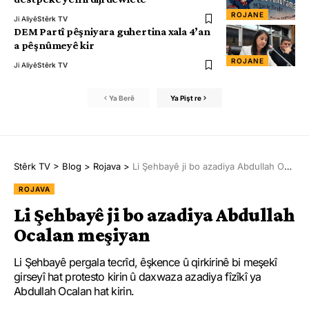
ROJANE
Ji Aliyê
Stêrk TV
DEM Partî pêşniyara guhertina xala 4’an
a pêşnûmeyê kir
ROJANE
Ji Aliyê
Stêrk TV
Ya Berê
Ya Pişt re
Stêrk TV
>
Blog
>
Rojava
>
Li Şehbayê ji bo azadiya Abdullah Ocalan meşiyan
ROJAVA
Li Şehbayê ji bo azadiya Abdullah
Ocalan meşiyan
Li Şehbayê pergala tecrîd, êşkence û qirkirinê bi meşekî
girseyî hat protesto kirin û daxwaza azadiya fîzîkî ya
Abdullah Ocalan hat kirin.