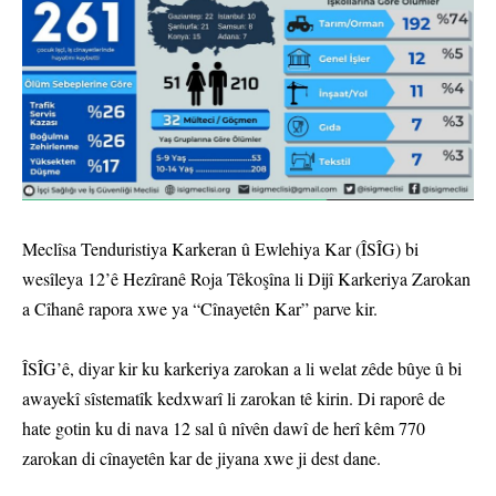
Meclîsa Tenduristiya Karkeran û Ewlehiya Kar (ÎSÎG) bi
wesîleya 12’ê Hezîranê Roja Têkoşîna li Dijî Karkeriya Zarokan
a Cîhanê rapora xwe ya “Cînayetên Kar” parve kir.
ÎSÎG’ê, diyar kir ku karkeriya zarokan a li welat zêde bûye û bi
awayekî sîstematîk kedxwarî li zarokan tê kirin. Di raporê de
hate gotin ku di nava 12 sal û nîvên dawî de herî kêm 770
zarokan di cînayetên kar de jiyana xwe ji dest dane.