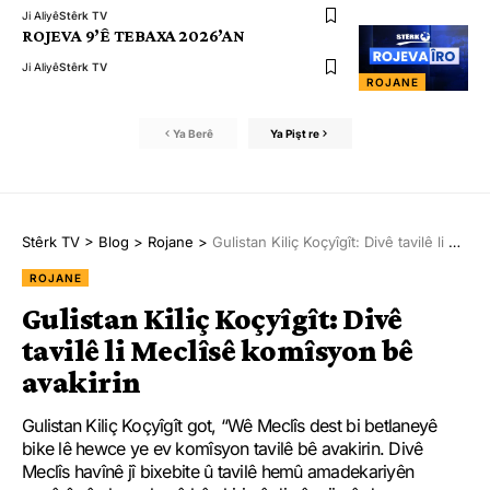
Ji Aliyê
Stêrk TV
ROJEVA 9’Ê TEBAXA 2026’AN
Ji Aliyê
Stêrk TV
ROJANE
Ya Berê
Ya Pişt re
Stêrk TV
>
Blog
>
Rojane
>
Gulistan Kiliç Koçyîgît: Divê tavilê li Meclîsê komîsyon bê avakirin
ROJANE
Gulistan Kiliç Koçyîgît: Divê
tavilê li Meclîsê komîsyon bê
avakirin
Gulistan Kiliç Koçyîgît got, “Wê Meclîs dest bi betlaneyê
bike lê hewce ye ev komîsyon tavilê bê avakirin. Divê
Meclîs havînê jî bixebite û tavilê hemû amadekariyên