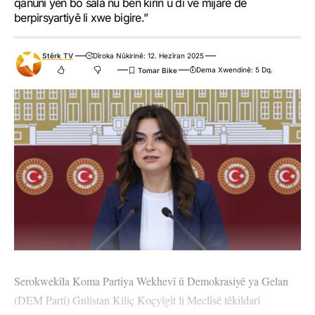
qanûnî yên bo sala nû bên kirin û di vê mijarê de
berpirsyartiyê li xwe bigire.”
Stêrk TV
Dîroka Nûkirinê: 12. Hezîran 2025
Dema Xwendinê: 5 Dq.
Serokwekîla Koma Partiya Wekhevî û Demokrasiyê ya Gelan
(DEM Partî) Gulistan Kiliç Koçyîgît li Meclîsê têkildarî