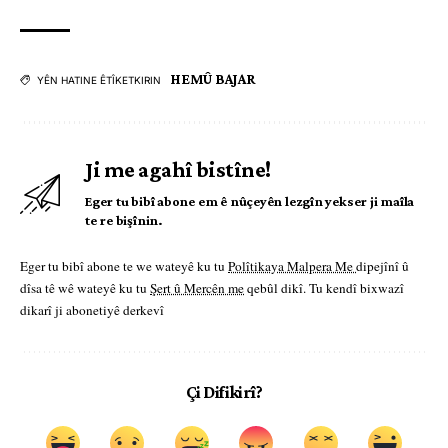
HEMÛ BAJAR
YÊN HATINE ÊTÎKETKIRIN
Ji me agahî bistîne!
Eger tu bibî abone em ê nûçeyên lezgîn yekser ji maîla
te re bişînin.
Eger tu bibî abone te we wateyê ku tu
Polîtikaya Malpera Me
dipejînî û
dîsa tê wê wateyê ku tu
Şert û Mercên me
qebûl dikî. Tu kendî bixwazî
dikarî ji abonetiyê derkevî
Çi Difikirî?