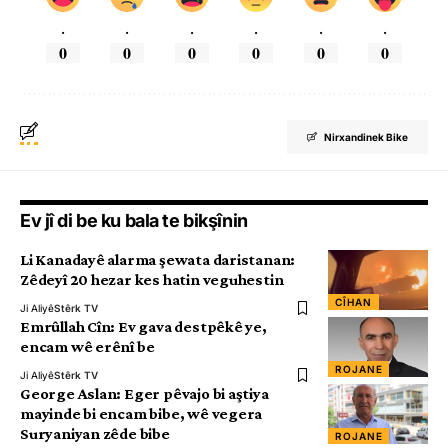
.
.
.
.
.
.
0
0
0
0
0
0
Nirxandinek Bike
Ev jî di be ku bala te bikşînin
Li Kanadayê alarma şewata daristanan:
Zêdeyî 20 hezar kes hatin veguhestin
CÎHAN
Ji Aliyê
Stêrk TV
Emrûllah Cîn: Ev gava destpêkê ye,
encam wê erênî be
ROJANE
Ji Aliyê
Stêrk TV
George Aslan: Eger pêvajo bi aştiya
mayinde bi encam bibe, wê vegera
Suryaniyan zêde bibe
ROJANE