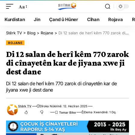
Aa
Kurdistan
Jin
Çand û Hûner
Cîhan
Rojava
R
Stêrk TV
>
Blog
>
Rojane
>
Di 12 salan de herî kêm 770 zarok di cînayetên kar de jiyana xwe ji dest dane
ROJANE
Di 12 salan de herî kêm 770 zarok
di cînayetên kar de jiyana xwe ji
dest dane
Di 12 salan de herî kêm 770 zarok di cînayetên kar de
jiyana xwe ji dest dane
Stêrk TV
Dîroka Nûkirinê: 12. Hezîran 2025
Dema Xwendinê: 1 Dq.