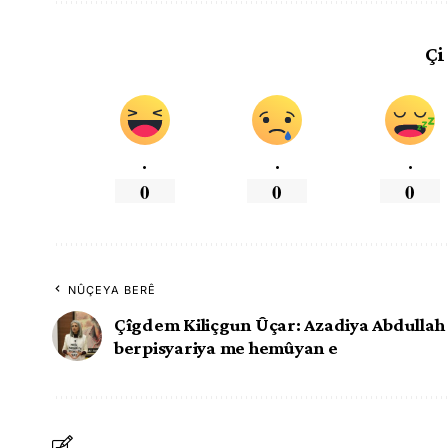
Çi
.
.
.
0
0
0
NÛÇEYA BERÊ
Çîgdem Kiliçgun Ûçar: Azadiya Abdullah
berpisyariya me hemûyan e