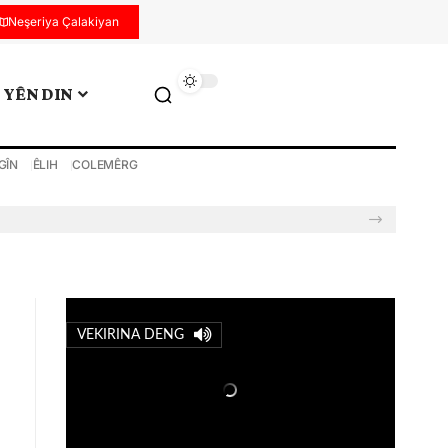
Neşeriya Çalakiyan
YÊN DIN
GÎN
ÊLIH
COLEMÊRG
VEKIRINA DENG