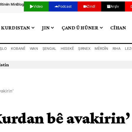
Dîtinên Min
Blog
Video
Podcast
Zindî
Arşîv
KURDISTAN
JIN
ÇAND Û HÛNER
CÎHAN
ŞLO
KOBANÊ
WAN
ŞENGAL
HESEKÊ
ŞIRNEX
MÊRDÎN
RIHA
LEZ
istin
akirin’
Kurdan bê avakirin’