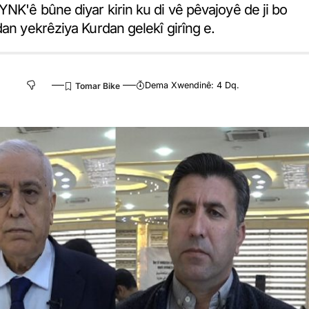
NK'ê bûne diyar kirin ku di vê pêvajoyê de ji bo
dan yekrêziya Kurdan gelekî girîng e.
Dema Xwendinê: 4 Dq.