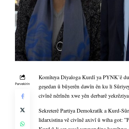
Komîteya Diyaloga Kurdî ya PYNK’ê duh 
Parvekirin
geşedan û bûyerên dawîn ên ku li Sûriyey
civînê nêrînên xwe yên derbarê yekrêziya
Sekreterê Partiya Demokratîk a Kurd-Sûr
lidarxistina vê civînê axivî û wiha got: 
Kurd û li ser esasê vexwendina komîteya 