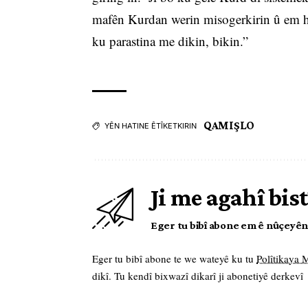
mafên Kurdan werin misogerkirin û em he
ku parastina me dikin, bikin.”
QAMIŞLO
YÊN HATINE ÊTÎKETKIRIN
Ji me agahî bist
Eger tu bibî abone em ê nûçeyên l
Eger tu bibî abone te we wateyê ku tu
Polîtikaya
dikî. Tu kendî bixwazî dikarî ji abonetiyê derkevî