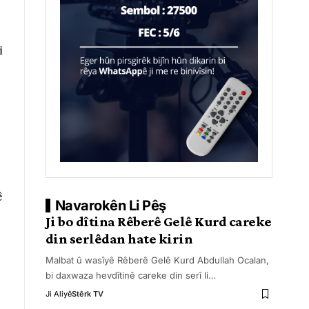
i
ê
Navarokên Li Pêş
Ji bo dîtina Rêberê Gelê Kurd careke
din serlêdan hate kirin
Malbat û wasîyê Rêberê Gelê Kurd Abdullah Ocalan,
bi daxwaza hevdîtinê careke din serî li
…
Ji Aliyê
Stêrk TV