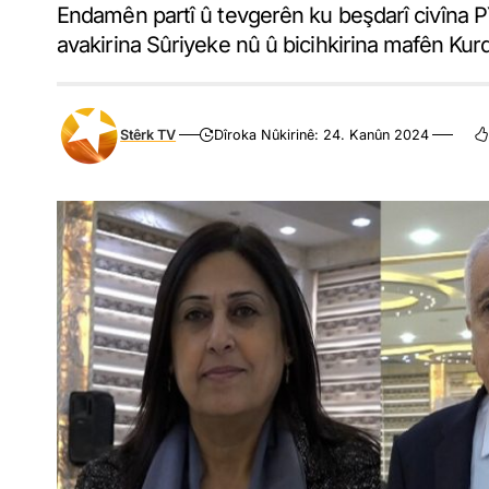
Endamên partî û tevgerên ku beşdarî civîna PY
avakirina Sûriyeke nû û bicihkirina mafên Kur
Stêrk TV
Dîroka Nûkirinê: 24. Kanûn 2024