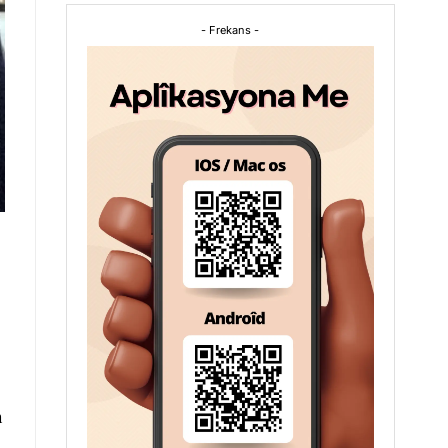
- Frekans -
n