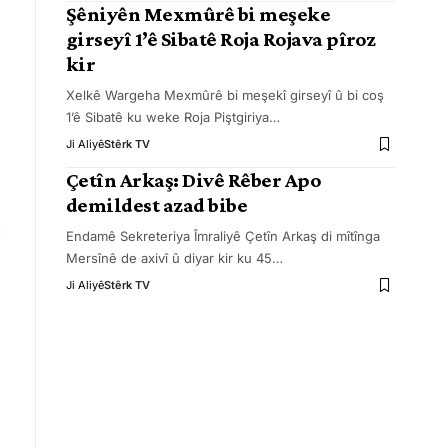
Şêniyên Mexmûrê bi meşeke
girseyî 1’ê Sibatê Roja Rojava pîroz
kir
Xelkê Wargeha Mexmûrê bi meşekî girseyî û bi coş
1’ê Sibatê ku weke Roja Piştgiriya
…
Ji Aliyê
Stêrk TV
Çetîn Arkaş: Divê Rêber Apo
demildest azad bibe
Endamê Sekreteriya Îmraliyê Çetîn Arkaş di mîtînga
Mersînê de axivî û diyar kir ku 45
…
Ji Aliyê
Stêrk TV