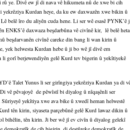
bi rû ye. Divê ew jî di nava vê hikumeta nû de xwe bi cih
n bi yekrêziya Kurdan heye, da ku ew daxwazên xwe bikin û
. Lê belê îro du aliyên cuda hene. Li ser wê esasê PYNK’ê j
yên ENKS’ê daxwaza beşdarbûna vê civînê kir, lê belê heta
mû beşdarvanên civînê careke din bang li wan kirin û
e, yek helwesta Kurdan hebe û ji bo wê jî divê em
 li gorî berjewendiyên gelê Kurd tev bigerin û yekîtiyekê
D’ê Talet Yunus li ser girîngiya yekrêziya Kurdan ya di v
Di vê pêvajoyê de pêwîstî bi diyalog û nîqaşênli ser
i Sûriyeyê yekîtiya xwe ava bike û xwedî heman helwestê
 Kurd tên kirin, siyaseta parçebûnê gelê Kurd lawaz dikin û
bihêlin, tên kirin. Ji ber wê jî ev civîn û diyalog gelekî
ke demokratîk de cih bigirin, di destûreke demokratîk de