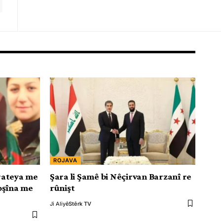
ROJAVA
rateya me
Şara li Şamê bi Nêçirvan Barzanî re
oşîna me
rûnişt
Ji Aliyê
Stêrk TV