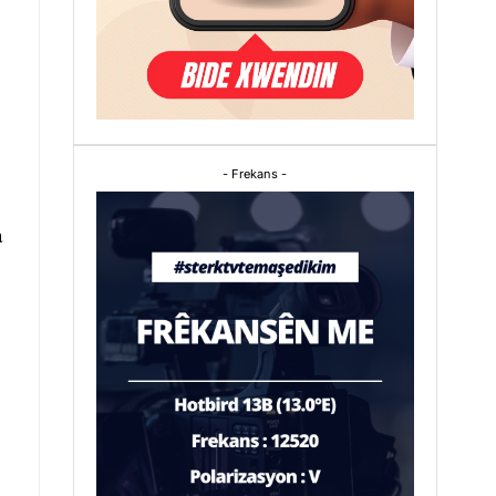
- Frekans -
a