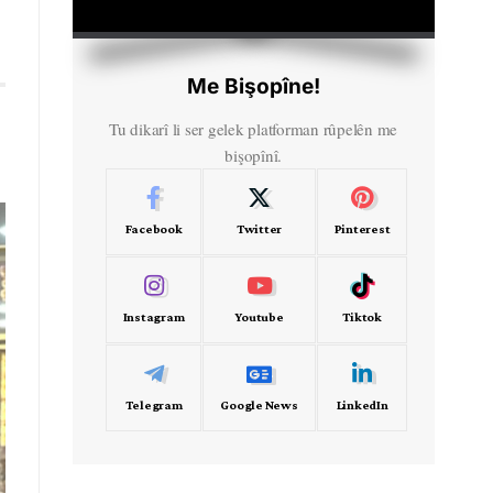
HD
00:00
Me Bişopîne!
Tu dikarî li ser gelek platforman rûpelên me
bişopînî.
Facebook
Twitter
Pinterest
Instagram
Youtube
Tiktok
Telegram
Google News
LinkedIn