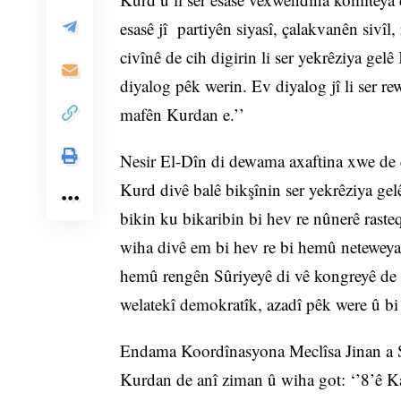
esasê jî partiyên siyasî, çalakvanên sivî
civînê de cih digirin li ser yekrêziya ge
diyalog pêk werin. Ev diyalog jî li ser re
mafên Kurdan e.’’
Nesir El-Dîn di dewama axaftina xwe de
Kurd divê balê bikşînin ser yekrêziya g
bikin ku bikaribin bi hev re nûnerê raste
wiha divê em bi hev re bi hemû neteweyan
hemû rengên Sûriyeyê di vê kongreyê de ci
welatekî demokratîk, azadî pêk were û b
Endama Koordînasyona Meclîsa Jinan a S
Kurdan de anî ziman û wiha got: ‘’8’ê K