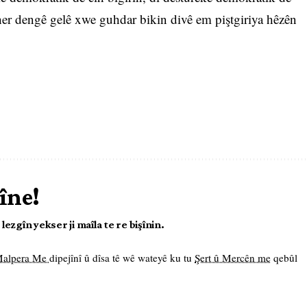
r dengê gelê xwe guhdar bikin divê em piştgiriya hêzên
îne!
ezgîn yekser ji maîla te re bişînin.
 Malpera Me
dipejînî û dîsa tê wê wateyê ku tu
Şert û Mercên me
qebûl