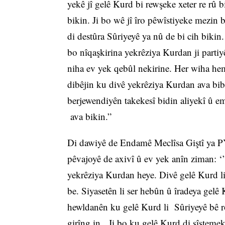
yekê jî gelê Kurd bi rewşeke xeter re rû 
bikin. Ji bo wê jî îro pêwîstiyeke mezi
di destûra Sûriyeyê ya nû de bi cih bikin
bo nîqaşkirina yekrêziya Kurdan ji parti
niha ev yek qebûl nekirine. Her wiha he
dibêjin ku divê yekrêziya Kurdan ava bib
berjewendiyên takekesî bidin aliyekî û em
ava bikin.”
Di dawiyê de Endamê Meclîsa Giştî ya PY
pêvajoyê de axivî û ev yek anîn ziman: ‘’
yekrêziya Kurdan heye. Divê gelê Kurd l
be. Siyasetên li ser hebûn û îradeya gelê
hewldanên ku gelê Kurd li Sûriyeyê bê rol 
girîng in. Ji bo ku gelê Kurd di sîsteme