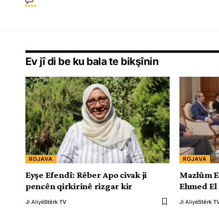
Ev jî di be ku bala te bikşînin
ROJAVA
ROJAVA
Eyşe Efendî: Rêber Apo civak ji
Mazlûm E
pencên qirkirinê rizgar kir
Ehmed El 
Ji Aliyê
Stêrk TV
Ji Aliyê
Stêrk T