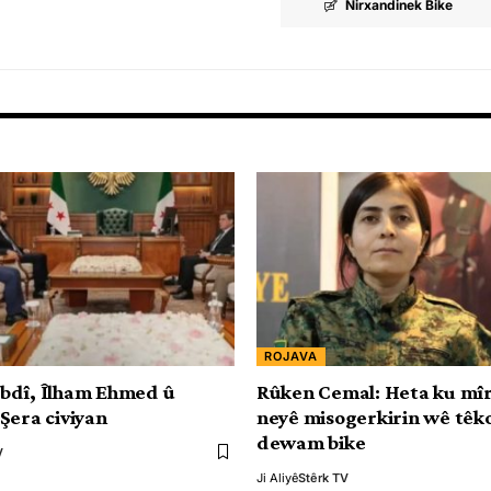
Nirxandinek Bike
ROJAVA
bdî, Îlham Ehmed û
Rûken Cemal: Heta ku mî
Şera civiyan
neyê misogerkirin wê têk
dewam bike
V
Ji Aliyê
Stêrk TV