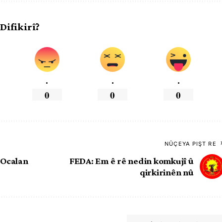
 Difikirî?
.
.
.
0
0
0
NÛÇEYA PIŞT RE
 Ocalan
FEDA: Em ê rê nedin komkujî û
qirkirinên nû