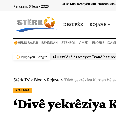
Ji Bo Min
Favoriyên Min
Tomarên Min
Pêncşem, 6 Tebax 2026
DESTPÊK
ROJANE
HEMÛ BAJAR
BEHDÎNAN
STENBOL
AMED
ENQERE
QAMI
Nûçeyên Lezgîn
Li Hewlêrê droneyên Îranê hatin x
Stêrk TV
>
Blog
>
Rojava
>
‘Divê yekrêziya Kurdan bê av
ROJAVA
‘Divê yekrêziya 