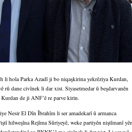
li hola Parka Azadî ji bo niqaşkirina yekrêziya Kurdan,
ê rû dane civînek li dar xist. Siyasetmedar û beşdarvanên
 Kurdan de ji ANF’ê re parve kirin.
iye Nesir El Dîn Îbrahîm li ser amadekarî û armanca
”Piştî hilweşîna Rejîma Sûriyeyê, weke partiyên niştîmanî yê
danûstandinê ya PYNK’ê me civînek li dar xist. Li ser wê