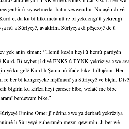
l, rewşenbîr û siyasetmedar hatin vexwendin. Niqaşên di vê
lê Kurd e, da ku bi hikûmeta nû re bi yekdengî û yekrengî
wşa nû a Sûriyeyê, avakirina Sûriyeya di pêşerojê de û
 ev yek anîn ziman: ‘’Hemû kesên heyî û hemû partiyên
elê Kurd. Bi taybet jî divê ENKS û PYNK yekrêziya xwe av
qîn yê ku gelê Kurd li Şama nû îfade bike, hilbijêrin. Her
 re ber bi kongreyeke niştîmanî ya Sûriyeyê ve biçin. Divê
h bigirin ku kirîza heyî çareser bibe, welatê me bibe
i aramî berdewam bike.”
ûriyeyê Emîne Omer jî nêrîna xwe ya derbarê yekrêziya
anûnê li Sûriyeyê guhertinên mezin qewimîn. Ji ber wê