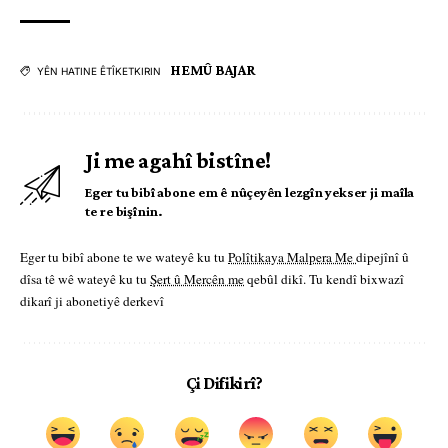
HEMÛ BAJAR
YÊN HATINE ÊTÎKETKIRIN
Ji me agahî bistîne!
Eger tu bibî abone em ê nûçeyên lezgîn yekser ji maîla
te re bişînin.
Eger tu bibî abone te we wateyê ku tu
Polîtikaya Malpera Me
dipejînî û
dîsa tê wê wateyê ku tu
Şert û Mercên me
qebûl dikî. Tu kendî bixwazî
dikarî ji abonetiyê derkevî
Çi Difikirî?