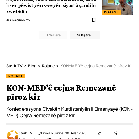
li ser pêwîstiyên xwe yên siyasî û çandî bi
xwe bidin
ROJANE
Ji Aliyê
Stêrk TV
Ya Berê
Ya Pişt re
Stêrk TV
>
Blog
>
Rojane
>
KON-MED’ê cejna Remezanê pîroz kir
ROJANE
KON-MED’ê cejna Remezanê
pîroz kir
Konfederasyona Civakên Kurdistaniyên li Elmanyayê (KON-
MED) Cejna Remezanê pîroz kir.
Stêrk TV
Dîroka Nûkirinê: 30. Adar 2025