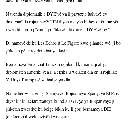
dawî li pîvanên xwe yên cihêrengiyê bînin.
Navenda dîplomatîk a DYE’yê ya li paytexta Îtalyayê ev
daxuyanî da rojnameyê: “Têkiliyên me yên bi hevkarên me yên
xwecihî li gorî pîvan û polîtîkayên hikumeta DYE’yê ne.”
Di nameyê de ku Les Echos û Le Figaro xwe gihande wê, ji bo
şîrketan pênc roj dem hatiye dayin.
Rojnameya Financial Times jî ragihand ku name ji aliyê
dîplomatên Emerîkî yên li Belçîka û welatên din ên li rojhilatê
Yekîtiya Ewropayê ve hatiye şandin.
Name her wiha gihîşt Spanyayê. Rojnameya Spanyayê El Pais
diyar kir ku sefaretxaneya bilind a DYE’yê ya li Spanyayê ji
şîrketan xwestiye ku belge bikin ku li gorî bernameya DEI
(cihêrengî û wekheviyê) tevnagerin.