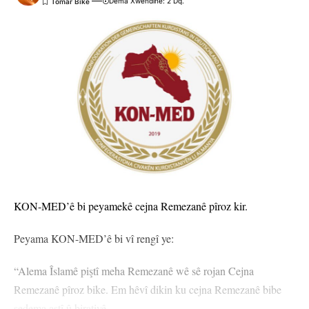
Dema Xwendinê: 2 Dq.
KON-MED’ê bi peyamekê cejna Remezanê pîroz kir.
Peyama KON-MED’ê bi vî rengî ye:
“Alema Îslamê piştî meha Remezanê wê sê rojan Cejna
Remezanê pîroz bike. Em hêvî dikin ku cejna Remezanê bibe
sedema aştî û biratiyê.