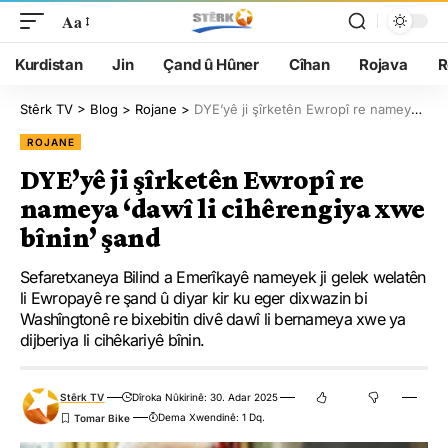
Aa
Kurdistan
Jin
Çand û Hûner
Cîhan
Rojava
R
Stêrk TV
>
Blog
>
Rojane
>
DYE’yê ji şîrketên Ewropî re nameya ‘dawî li cihêrengiya xwe bînin’ şand
ROJANE
DYE’yê ji şîrketên Ewropî re
nameya ‘dawî li cihêrengiya xwe
bînin’ şand
Sefaretxaneya Bilind a Emerîkayê nameyek ji gelek welatên
li Ewropayê re şand û diyar kir ku eger dixwazin bi
Washîngtonê re bixebitin divê dawî li bernameya xwe ya
dijberiya li cihêkariyê bînin.
Stêrk TV
Dîroka Nûkirinê: 30. Adar 2025
Dema Xwendinê: 1 Dq.