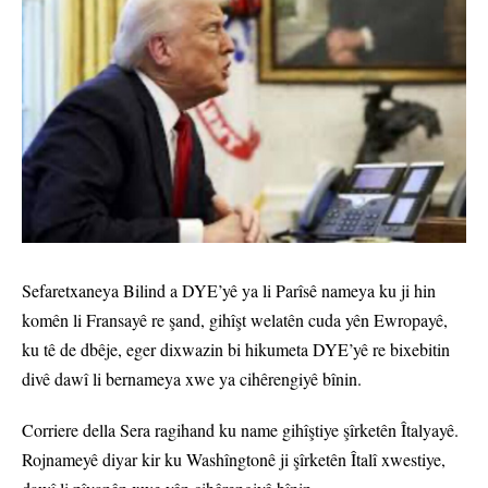
Sefaretxaneya Bilind a DYE’yê ya li Parîsê nameya ku ji hin
komên li Fransayê re şand, gihîşt welatên cuda yên Ewropayê,
ku tê de dbêje, eger dixwazin bi hikumeta DYE’yê re bixebitin
divê dawî li bernameya xwe ya cihêrengiyê bînin.
Corriere della Sera ragihand ku name gihîştiye şîrketên Îtalyayê.
Rojnameyê diyar kir ku Washîngtonê ji şîrketên Îtalî xwestiye,