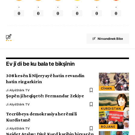
.
.
.
.
.
.
0
0
0
0
0
0
Nirxandinek Bike
Ev jî di be ku bala te bikşînin
308 kesên li Nîjeryayê hatin revandin
hatin rizgarkirin
CÎHAN
Ji Aliyê
Stêrk TV
Şopên ji heqîqetê: Fermandar Zekiye
Ji Aliyê
Stêrk TV
KURDISTAN
Tecrûbeya demokrasiya herêmî li
Kurdistanê
ROJANE
Ji Aliyê
Stêrk TV
Nejdet Atalay: Divê Kurd karibin biryarên