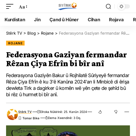
Aa
Kurdistan
Jin
Çand û Hûner
Cîhan
Rojava
R
Stêrk TV
>
Blog
>
Rojane
>
Federasyona Gaziyan fermandar Rêzan Çiya Efrîn bi bîr anî
ROJANE
Federasyona Gaziyan fermandar
Rêzan Çiya Efrîn bi bîr anî
Federasyona Gaziyên Bakur û Rojhilatê Sûriyeyê fermandar
Rêza Çiya Efrîn ê ku 3'ê Kanûna 2024'an li Minbicê di êrişa
dewleta Tirk a dagirker û komên wê yên çete de şehîd bû
bi rêz û hurmet bi bîr anî.
Stêrk TV
Dîroka Nûkirinê: 25. Kanûn 2024
Dema Xwendinê: 3 Dq.