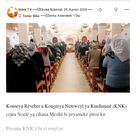
Stêrk TV
Dîroka Nûkirinê: 25. Kanûn 2024
Dema Xwendinê: 1 Dq.
Konseya Rêveber a Kongreya Neteweyî ya Kurdistanê (KNK)
cejna Noelê ya cîhana Mesîhî bi peyamekê pîroz kir.
Peyama KNK’ê bi vî rengî ye: