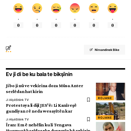
.
.
.
.
.
.
0
0
0
0
0
0
Nirxandinek Bike
Ev jî di be ku bala te bikşînin
Ji bo ji nû ve vekirina doza Mûsa Anter
serlêdan hat kirin
ROJANE
Ji Aliyê
Stêrk TV
Protestoya li dijî JES’ê: Li Kanîreşê
gundiyan rê neda wesayîtên kar
ROJANE
Ji Aliyê
Stêrk TV
Îran: Em ê nehêlin ku li Tengava
Hurmuzê korîdoreke duyemîn bê vekirin