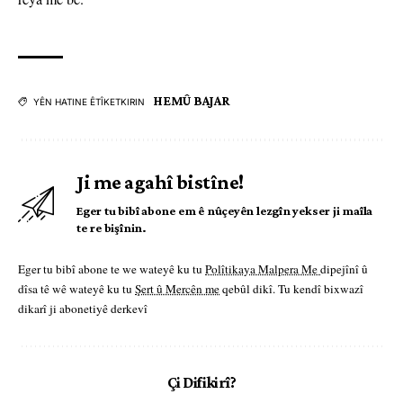
HEMÛ BAJAR
YÊN HATINE ÊTÎKETKIRIN
Ji me agahî bistîne!
Eger tu bibî abone em ê nûçeyên lezgîn yekser ji maîla
te re bişînin.
Eger tu bibî abone te we wateyê ku tu
Polîtikaya Malpera Me
dipejînî û
dîsa tê wê wateyê ku tu
Şert û Mercên me
qebûl dikî. Tu kendî bixwazî
dikarî ji abonetiyê derkevî
Çi Difikirî?