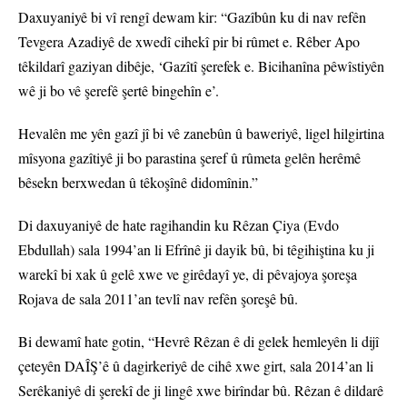
Daxuyaniyê bi vî rengî dewam kir: “Gazîbûn ku di nav refên
Tevgera Azadiyê de xwedî cihekî pir bi rûmet e. Rêber Apo
têkildarî gaziyan dibêje, ‘Gazîtî şerefek e. Bicihanîna pêwîstiyên
wê ji bo vê şerefê şertê bingehîn e’.
Hevalên me yên gazî jî bi vê zanebûn û baweriyê, ligel hilgirtina
mîsyona gazîtiyê ji bo parastina şeref û rûmeta gelên herêmê
bêsekn berxwedan û têkoşînê didomînin.”
Di daxuyaniyê de hate ragihandin ku Rêzan Çiya (Evdo
Ebdullah) sala 1994’an li Efrînê ji dayik bû, bi têgihiştina ku ji
warekî bi xak û gelê xwe ve girêdayî ye, di pêvajoya şoreşa
Rojava de sala 2011’an tevlî nav refên şoreşê bû.
Bi dewamî hate gotin, “Hevrê Rêzan ê di gelek hemleyên li dijî
çeteyên DAÎŞ’ê û dagirkeriyê de cihê xwe girt, sala 2014’an li
Serêkaniyê di şerekî de ji lingê xwe birîndar bû. Rêzan ê dildarê