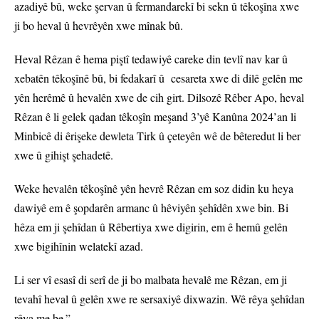
azadiyê bû, weke şervan û fermandarekî bi sekn û têkoşîna xwe
ji bo heval û hevrêyên xwe mînak bû.
Heval Rêzan ê hema piştî tedawiyê careke din tevlî nav kar û
xebatên têkoşînê bû, bi fedakarî û cesareta xwe di dilê gelên me
yên herêmê û hevalên xwe de cih girt. Dilsozê Rêber Apo, heval
Rêzan ê li gelek qadan têkoşîn meşand 3’yê Kanûna 2024’an li
Minbicê di êrişeke dewleta Tirk û çeteyên wê de bêteredut li ber
xwe û gihişt şehadetê.
Weke hevalên têkoşînê yên hevrê Rêzan em soz didin ku heya
dawiyê em ê şopdarên armanc û hêviyên şehîdên xwe bin. Bi
hêza em ji şehîdan û Rêbertiya xwe digirin, em ê hemû gelên
xwe bigihînin welatekî azad.
Li ser vî esasî di serî de ji bo malbata hevalê me Rêzan, em ji
tevahî heval û gelên xwe re sersaxiyê dixwazin. Wê rêya şehîdan
rêya me be.”