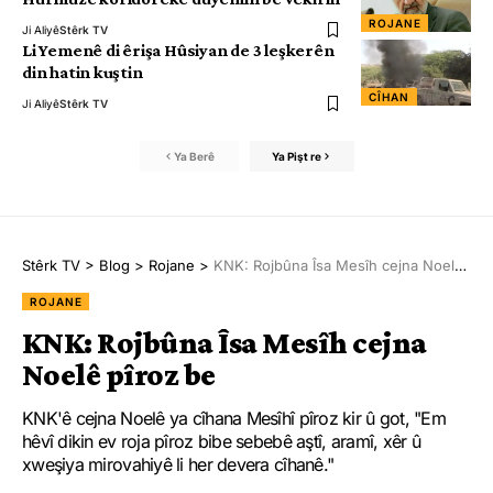
ROJANE
Ji Aliyê
Stêrk TV
Li Yemenê di êrişa Hûsiyan de 3 leşkerên
din hatin kuştin
CÎHAN
Ji Aliyê
Stêrk TV
Ya Berê
Ya Pişt re
Stêrk TV
>
Blog
>
Rojane
>
KNK: Rojbûna Îsa Mesîh cejna Noelê pîroz be
ROJANE
KNK: Rojbûna Îsa Mesîh cejna
Noelê pîroz be
KNK'ê cejna Noelê ya cîhana Mesîhî pîroz kir û got, "Em
hêvî dikin ev roja pîroz bibe sebebê aştî, aramî, xêr û
xweşiya mirovahiyê li her devera cîhanê."