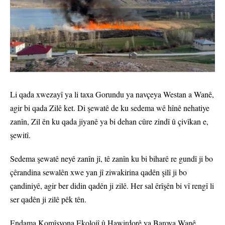
Li qada xwezayî ya li taxa Gorundu ya navçeya Westan a Wanê,
agir bi qada Zilê ket. Di şewatê de ku sedema wê hînê nehatiye
zanîn, Zil ên ku qada jiyanê ya bi dehan cûre zindî û çivîkan e,
şewitî.
Sedema şewatê neyê zanîn jî, tê zanîn ku bi biharê re gundî ji bo
çêrandina sewalên xwe yan jî ziwakirina qadên şilî ji bo
çandiniyê, agir ber didin qadên ji zilê. Her sal êrîşên bi vî rengî li
ser qadên ji zilê pêk tên.
Endama Komîsyona Ekolojî û Hawirdorê ya Baroya Wanê