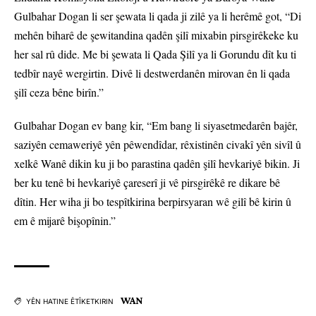
Gulbahar Dogan li ser şewata li qada ji zilê ya li herêmê got, “Di
mehên biharê de şewitandina qadên şilî mixabin pirsgirêkeke ku
her sal rû dide. Me bi şewata li Qada Şilî ya li Gorundu dît ku ti
tedbîr nayê wergirtin. Divê li destwerdanên mirovan ên li qada
şilî ceza bêne birîn.”
Gulbahar Dogan ev bang kir, “Em bang li siyasetmedarên bajêr,
saziyên cemaweriyê yên pêwendîdar, rêxistinên civakî yên sivîl û
xelkê Wanê dikin ku ji bo parastina qadên şilî hevkariyê bikin. Ji
ber ku tenê bi hevkariyê çareserî ji vê pirsgirêkê re dikare bê
dîtin. Her wiha ji bo tespîtkirina berpirsyaran wê gilî bê kirin û
em ê mijarê bişopînin.”
WAN
YÊN HATINE ÊTÎKETKIRIN