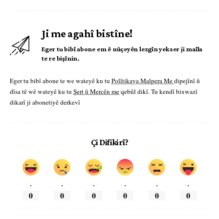
Ji me agahî bistîne!
Eger tu bibî abone em ê nûçeyên lezgîn yekser ji maîla
te re bişînin.
Eger tu bibî abone te we wateyê ku tu
Polîtikaya Malpera Me
dipejînî û
dîsa tê wê wateyê ku tu
Şert û Mercên me
qebûl dikî. Tu kendî bixwazî
dikarî ji abonetiyê derkevî
Çi Difikirî?
.
.
.
.
.
.
0
0
0
0
0
0