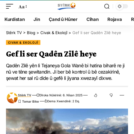
Aa
Kurdistan
Jin
Çand û Hûner
Cîhan
Rojava
R
Stêrk TV
>
Blog
>
Civak & Ekolojî
>
Gef li ser Qadên Zilê heye
CIVAK & EKOLOJÎ
Gef li ser Qadên Zilê heye
Qadên Zilê yên li Tejaneya Gola Wanê bi hatina biharê re ji
nû ve têne şewitandin. Ji ber bê kontrol û bê cezakirinê,
şewat her sal rû dide û gefê li jiyana xwezayî dixwe.
Stêrk TV
Dîroka Nûkirinê: 6. Nîsan 2025
Dema Xwendinê: 2 Dq.