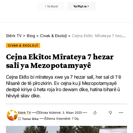
Ya Berê
Ya Pişt re
Stêrk TV
>
Blog
>
Civak & Ekolojî
>
Cejna Ekîto: Mîrateya 7 hezar salî ya Mezopotamyayê
CIVAK & EKOLOJÎ
Cejna Ekîto: Mîrateya 7 hezar
salî ya Mezopotamyayê
Cejna Ekîto bi mîrateya xwe ya 7 hezar salî, her sal di 1'ê
Nîsanê de tê pîrozkirin. Ev cejna ku ji Mezopotamyayê
destpê kiriye û heta roja îro dewam dike, hatina biharê û
hêviyê silav dike.
Stêrk TV
Dîroka Nûkirinê: 3. Nîsan 2025
Dema Xwendinê: 7 Dq.