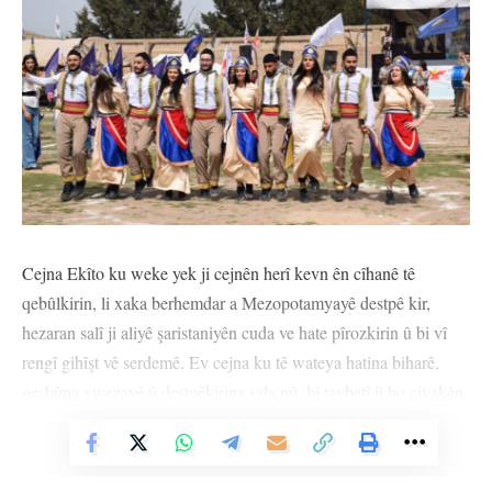
Cejna Ekîto ku weke yek ji cejnên herî kevn ên cîhanê tê
qebûlkirin, li xaka berhemdar a Mezopotamyayê destpê kir,
hezaran salî ji aliyê şaristaniyên cuda ve hate pîrozkirin û bi vî
rengî gihîşt vê serdemê. Ev cejna ku tê wateya hatina biharê,
geşbûna xwezayê û destpêkirina sala nû, bi taybetî ji bo civakên
Asûrî, Suryanî û Keldanî nîşaneya nasnameyeke çandî ye. Baş e
Vê Nûçeyê Bixwîne
cejna Ekîto çawa destpê kir, rêwîtiya xwe ya dîrokî çawa ye û
îro bi çi rengî tê pîrozkirin? Vaye çîroka vê cejna bêhempa.