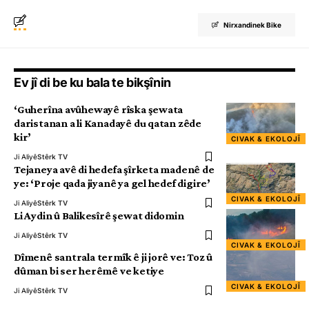
Nirxandinek Bike
Ev jî di be ku bala te bikşînin
‘Guherîna avûhewayê rîska şewata
daristanan a li Kanadayê du qatan zêde
kir’
CIVAK & EKOLOJÎ
Ji Aliyê
Stêrk TV
Tejaneya avê di hedefa şîrketa madenê de
ye: ‘Proje qada jiyanê ya gel hedef digire’
CIVAK & EKOLOJÎ
Ji Aliyê
Stêrk TV
Li Aydin û Balikesîrê şewat didomin
Ji Aliyê
Stêrk TV
CIVAK & EKOLOJÎ
Dîmenê santrala termîk ê ji jorê ve: Toz û
dûman bi ser herêmê ve ketiye
CIVAK & EKOLOJÎ
Ji Aliyê
Stêrk TV