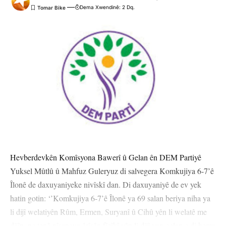
Dema Xwendinê: 2 Dq.
Hevberdevkên Komîsyona Bawerî û Gelan ên DEM Partiyê
Yuksel Mûtlû û Mahfuz Guleryuz di salvegera Komkujiya 6-7’ê
Îlonê de daxuyaniyeke nivîskî dan. Di daxuyaniyê de ev yek
hatin gotin: ‘’Komkujiya 6-7’ê Îlonê ya 69 salan beriya niha ya
li dijî welatiyên Rûm, Ermen, Suryanî û Cihû yên li welatê me
dijîn, ne tenê nîşaneya êrîşên fîzîkî yên li dijî van gelan e di hema