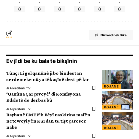
.
.
.
.
.
.
0
0
0
0
0
0
Nirxandinek Bike
Ev jî di be ku bala te bikşînin
Tûnç: Li gel qanûnê ji bo bindestan
serdemeke nû ya têkoşînê dest pê kir
ROJANE
Ji Aliyê
Stêrk TV
‘Qanûna Çarçoveyê’ di Komîsyona
Edaletê de derbas bû
ROJANE
Ji Aliyê
Stêrk TV
Bayhanê EMEP’î: Bêyî naskirina mafên
neteweyî yên Kurdan tu tişt çareser
nabe
ROJANE
Ji Aliyê
Stêrk TV