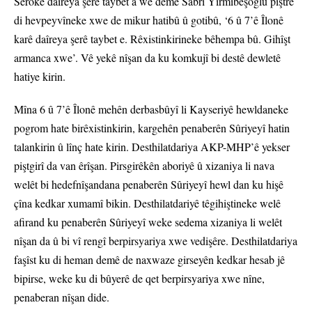
Serokê daîreya şerê taybet a wê demê Sabrî Yîrmîbeşoglû piştre
di hevpeyvîneke xwe de mikur hatibû û gotibû, ‘6 û 7’ê Îlonê
karê daîreya şerê taybet e. Rêxistinkirineke bêhempa bû. Gihîşt
armanca xwe’. Vê yekê nîşan da ku komkujî bi destê dewletê
hatiye kirin.
Mîna 6 û 7’ê Îlonê mehên derbasbûyî li Kayseriyê hewldaneke
pogrom hate birêxistinkirin, kargehên penaberên Sûriyeyî hatin
talankirin û lînç hate kirin. Desthilatdariya AKP-MHP’ê yekser
piştgirî da van êrîşan. Pirsgirêkên aboriyê û xizaniya li nava
welêt bi hedefnîşandana penaberên Sûriyeyî hewl dan ku hişê
çîna kedkar xumamî bikin. Desthilatdariyê têgihiştineke welê
afirand ku penaberên Sûriyeyî weke sedema xizaniya li welêt
nîşan da û bi vî rengî berpirsyariya xwe vedişêre. Desthilatdariya
faşîst ku di heman demê de naxwaze girseyên kedkar hesab jê
bipirse, weke ku di bûyerê de qet berpirsyariya xwe nîne,
penaberan nîşan dide.