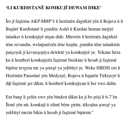
‘LI KURDISTANÊ KOMKUJÎ DEWAM DIKE’
Îro jî faşîzma AKP-MHP’ê li herêmên dagirkirî yên li Rojava û li
Başûrê Kurdistanê li gundên Asûrî û Kurdan heman mejiyê
talanker û komkujiyê nîşan dide. Mirovên li herêmên dagirkirî
têne revandin, welatparêzên têne kuştin, gundên têne talankirin
parçeyek ji kevneşopiya dewletê ya komkujiyê ye. Yekane hêza
ku li hemberî komkujiyên faşîzmê bisekine û hesab ji faşîzmê
bipirse tevgera me ya şoreşê ya yekbûyî ye. Weke HBDH em li
Herêmên Parastinê yên Medyayê, Rojava û bajarên Tirkiyeyê li
dijî faşîzmê şer dikin, li hemberî komkujiyan li ber xwe didin.
Em bang li gelên xwe yên bindest dikin ku ji bo pêşî li 6-7’ên
Îlonê yên nû, komkujî û zilmê bêne girtin, têkoşîna şoreşê ya
yekbûyî mezin bikin û hesab ji faşîzmê bipirsin.”