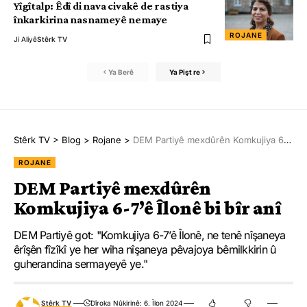
Yîgîtalp: Êdî di nava civakê de rastiya
înkarkirina nasnameyê nemaye
ROJANE
Ji Aliyê
Stêrk TV
Ya Berê
Ya Pişt re
Stêrk TV
>
Blog
>
Rojane
>
DEM Partiyê mexdûrên Komkujiya 6-7’ê Îlonê bi bîr anî
ROJANE
DEM Partiyê mexdûrên
Komkujiya 6-7’ê Îlonê bi bîr anî
DEM Partiyê got: "Komkujiya 6-7’ê Îlonê, ne tenê nîşaneya
êrîşên fîzîkî ye her wiha nîşaneya pêvajoya bêmilkkirin û
guherandina sermayeyê ye."
Stêrk TV
Dîroka Nûkirinê: 6. Îlon 2024