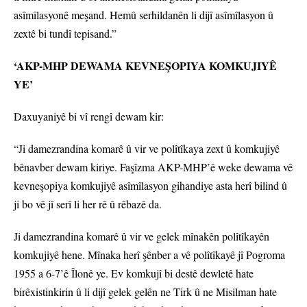
asîmîlasyonê meşand. Hemû serhildanên li dijî asîmîlasyon û
zextê bi tundî tepisand.”
‘AKP-MHP DEWAMA KEVNEŞOPIYA KOMKUJIYÊ
YE’
Daxuyaniyê bi vî rengî dewam kir:
“Ji damezrandina komarê û vir ve polîtîkaya zext û komkujiyê
bênavber dewam kiriye. Faşîzma AKP-MHP’ê weke dewama vê
kevneşopiya komkujiyê asîmîlasyon gihandiye asta herî bilind û
ji bo vê jî serî li her rê û rêbazê da.
Ji damezrandina komarê û vir ve gelek mînakên polîtîkayên
komkujiyê hene. Mînaka herî şênber a vê polîtîkayê jî Pogroma
1955 a 6-7’ê Îlonê ye. Ev komkujî bi destê dewletê hate
birêxistinkirin û li dijî gelek gelên ne Tirk û ne Misilman hate