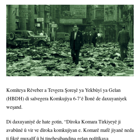
Komîteya Rêveber a Tevgera Şoreşê ya Yekbûyî ya Gelan
(HBDH) di salvegera Komkujiya 6-7’ê Îlonê de daxuyaniyek
weşand.
Di daxuyaniyê de hate gotin, “Dîroka Komara Tirkiyeyê ji
avabûnê û vir ve dîroka komkujiyan e. Komarê mafê jiyanê neda
ti fikrê muxalîf û bi tinehesibandina gelan polîtîkaya