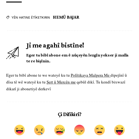
HEMÛ BAJAR
YÊN HATINE ÊTÎKETKIRIN
Ji me agahî bistîne!
Eger tu bibî abone em ê nûçeyên lezgîn yekser ji maîla
te re bişînin.
Eger tu bibî abone te we wateyê ku tu
Polîtikaya Malpera Me
dipejînî û
dîsa tê wê wateyê ku tu
Şert û Mercên me
qebûl dikî. Tu kendî bixwazî
dikarî ji abonetiyê derkevî
Çi Difikirî?