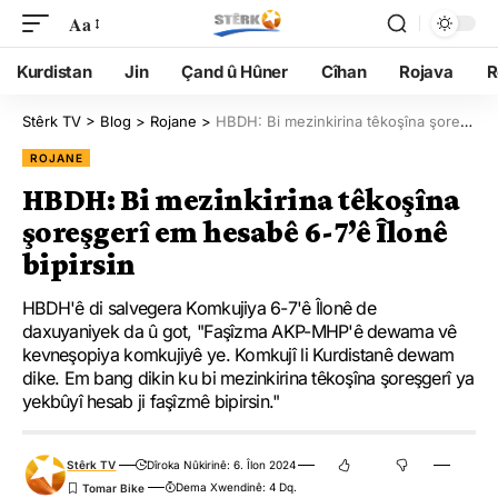
Aa
Kurdistan
Jin
Çand û Hûner
Cîhan
Rojava
R
Stêrk TV
>
Blog
>
Rojane
>
HBDH: Bi mezinkirina têkoşîna şoreşgerî em hesabê 6-7’ê Îlonê bipirsin
ROJANE
HBDH: Bi mezinkirina têkoşîna
şoreşgerî em hesabê 6-7’ê Îlonê
bipirsin
HBDH'ê di salvegera Komkujiya 6-7'ê Îlonê de
daxuyaniyek da û got, "Faşîzma AKP-MHP'ê dewama vê
kevneşopiya komkujiyê ye. Komkujî li Kurdistanê dewam
dike. Em bang dikin ku bi mezinkirina têkoşîna şoreşgerî ya
yekbûyî hesab ji faşîzmê bipirsin."
Stêrk TV
Dîroka Nûkirinê: 6. Îlon 2024
Dema Xwendinê: 4 Dq.