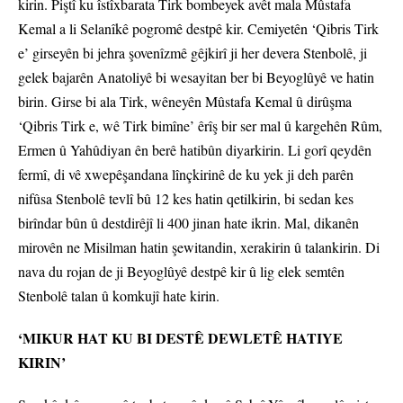
kirin. Piştî ku îstîxbarata Tirk bombeyek avêt mala Mûstafa
Kemal a li Selanîkê pogromê destpê kir. Cemiyetên ‘Qibris Tirk
e’ girseyên bi jehra şovenîzmê gêjkirî ji her devera Stenbolê, ji
gelek bajarên Anatoliyê bi wesayitan ber bi Beyoglûyê ve hatin
birin. Girse bi ala Tirk, wêneyên Mûstafa Kemal û dirûşma
‘Qibris Tirk e, wê Tirk bimîne’ êrîş bir ser mal û kargehên Rûm,
Ermen û Yahûdiyan ên berê hatibûn diyarkirin. Li gorî qeydên
fermî, di vê xwepêşandana lînçkirinê de ku yek ji deh parên
nifûsa Stenbolê tevlî bû 12 kes hatin qetilkirin, bi sedan kes
birîndar bûn û destdirêjî li 400 jinan hate ikrin. Mal, dikanên
mirovên ne Misilman hatin şewitandin, xerakirin û talankirin. Di
nava du rojan de ji Beyoglûyê destpê kir û lig elek semtên
Stenbolê talan û komkujî hate kirin.
‘MIKUR HAT KU BI DESTÊ DEWLETÊ HATIYE
KIRIN’