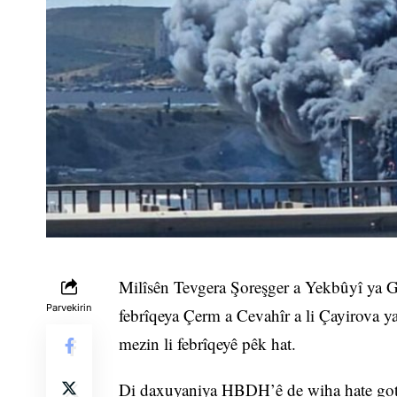
Milîsên Tevgera Şoreşger a Yekbûyî ya 
Parvekirin
febrîqeya Çerm a Cevahîr a li Çayirova ya
mezin li febrîqeyê pêk hat.
Di daxuyaniya HBDH’ê de wiha hate got