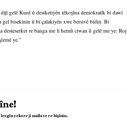
dijî gelê Kurd û destketiyên têkoşîna demokratîk bi dawî
ka gel bisekinin û bi çalakiyên xwe bersivê bidin. Bi
jîma desteserker re banga me li hemû ciwan û gelê me ye: Roj
şîzmê ye.”
îne!
ezgîn yekser ji maîla te re bişînin.