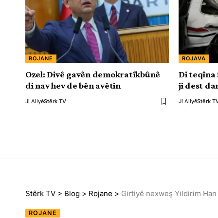
ROJANE
ROJAVA
Ozel: Divê gavên demokratîkbûnê
Di teqîna
di nav hev de bên avêtin
ji dest da
Ji Aliyê
Stêrk TV
Ji Aliyê
Stêrk T
Stêrk TV
>
Blog
>
Rojane
>
Girtiyê nexweş Yildirim Han 
ROJANE