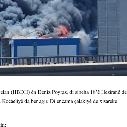
Gelan (HBDH) ên Denîz Poyraz, di sibeha 18’ê Hezîranê de
 Kocaeliyê da ber agir. Di encama çalakiyê de xisareke
in: