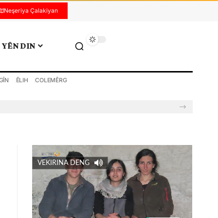
Neşeriya Çalakiyan
YÊN DIN
GÎN
ÊLIH
COLEMÊRG
VEKIRINA DENG