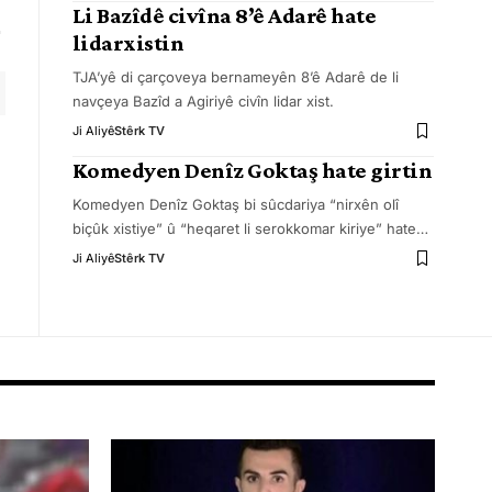
Li Bazîdê civîna 8’ê Adarê hate
lidarxistin
TJA’yê di çarçoveya bernameyên 8’ê Adarê de li
navçeya Bazîd a Agiriyê civîn lidar xist.
Ji Aliyê
Stêrk TV
Komedyen Denîz Goktaş hate girtin
Komedyen Denîz Goktaş bi sûcdariya “nirxên olî
biçûk xistiye” û “heqaret li serokkomar kiriye” hate
…
Ji Aliyê
Stêrk TV