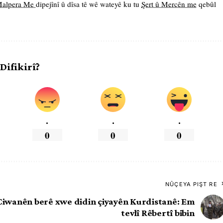
 Malpera Me
dipejînî û dîsa tê wê wateyê ku tu
Şert û Mercên me
qebûl
 Difikirî?
.
.
.
0
0
0
NÛÇEYA PIŞT RE
Ciwanên berê xwe didin çiyayên Kurdistanê: Em
tevlî Rêbertî bibin