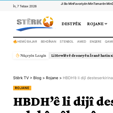
Ji Bo Min
Favoriyên Min
Tomarên Min
În, 7 Tebax 2026
DESTPÊK
ROJANE
HEMÛ BAJAR
BEHDÎNAN
STENBOL
AMED
ENQERE
QAMI
Nûçeyên Lezgîn
Li Hewlêrê droneyên Îranê hatin x
Stêrk TV
>
Blog
>
Rojane
>
HBDH’ê li dijî desteserkirina
ROJANE
HBDH’ê li dijî de