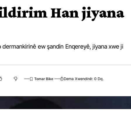
ildirim Han jiyana
bo dermankirinê ew şandin Enqereyê, jiyana xwe ji
Dema Xwendinê: 0 Dq.