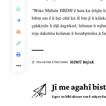
“Weke Milîsên HBDH’ê heta ku êrîşên li 
bibin em ê li her cihê ku lê bin jî li kêle
çalakiyên li dijî dagirkerî, îstîsmar û re
roja daketina kolanan û hesabpirsîna ji fa
HEMÛ BAJAR
YÊN HATINE ÊTÎKETKIRIN
Ji me agahî bist
Eger tu bibî abone em ê nûçeyên l