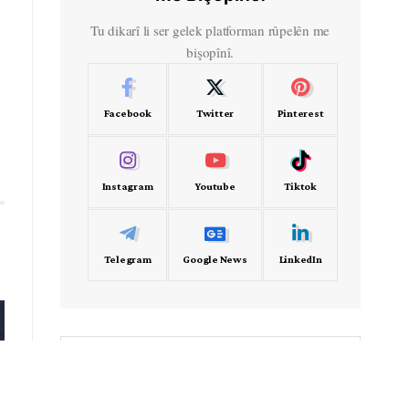
Tu dikarî li ser gelek platforman rûpelên me
bişopînî.
Facebook
Twitter
Pinterest
Instagram
Youtube
Tiktok
Telegram
Google News
LinkedIn
- Frekans -