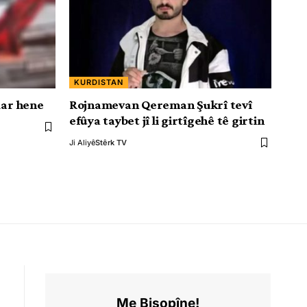
KURDISTAN
dar hene
Rojnamevan Qereman Şukrî tevî
efûya taybet jî li girtîgehê tê girtin
Ji Aliyê
Stêrk TV
Me Bişopîne!