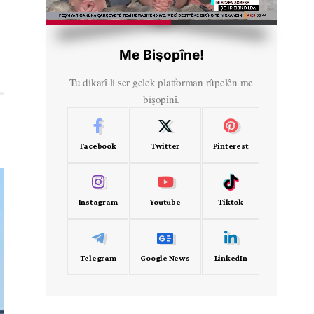
HD
00:45
Me Bişopîne!
Tu dikarî li ser gelek platforman rûpelên me
bişopînî.
Facebook
Twitter
Pinterest
Instagram
Youtube
Tiktok
Telegram
Google News
LinkedIn