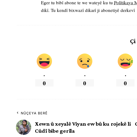
Eger tu bibî abone te we wateyê ku tu
Polîtikaya
dikî. Tu kendî bixwazî dikarî ji abonetiyê derkevî
Çi
.
.
.
0
0
0
NÛÇEYA BERÊ
Xewn û xeyalê Viyan ew bû ku rojekê li
Cûdî bibe gerîla