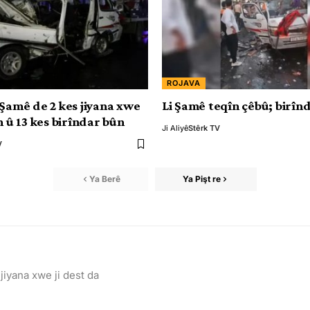
ROJAVA
 Şamê de 2 kes jiyana xwe
Li Şamê teqîn çêbû; birîn
n û 13 kes birîndar bûn
Ji Aliyê
Stêrk TV
V
Ya Berê
Ya Pişt re
jiyana xwe ji dest da