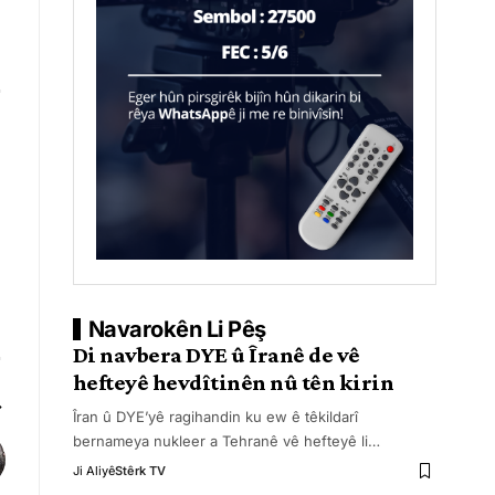
Navarokên Li Pêş
Di navbera DYE û Îranê de vê
hefteyê hevdîtinên nû tên kirin
Îran û DYE’yê ragihandin ku ew ê têkildarî
bernameya nukleer a Tehranê vê hefteyê li
…
Ji Aliyê
Stêrk TV