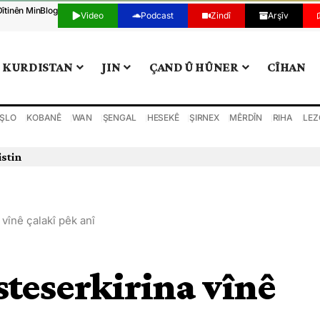
Dîtinên Min
Blog
Video
Podcast
Zindî
Arşîv
KURDISTAN
JIN
ÇAND Û HÛNER
CÎHAN
ŞLO
KOBANÊ
WAN
ŞENGAL
HESEKÊ
ŞIRNEX
MÊRDÎN
RIHA
LEZ
istin
 vînê çalakî pêk anî
steserkirina vînê