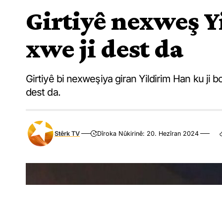
Girtiyê nexweş Y
xwe ji dest da
Girtiyê bi nexweşiya giran Yildirim Han ku ji 
dest da.
Stêrk TV
Dîroka Nûkirinê: 20. Hezîran 2024