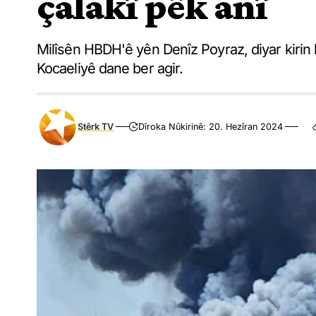
çalakî pêk anî
Milîsên HBDH'ê yên Denîz Poyraz, diyar kirin
Kocaeliyê dane ber agir.
Stêrk TV
Dîroka Nûkirinê: 20. Hezîran 2024