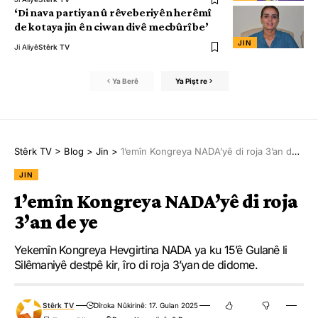
‘Di nava partiyan û rêveberiyên herêmî
de kotaya jin ên ciwan divê mecbûrî be’
JIN
Ji Aliyê
Stêrk TV
Ya Berê
Ya Pişt re
Stêrk TV
>
Blog
>
Jin
>
1’emîn Kongreya NADA’yê di roja 3’an de ye
JIN
1’emîn Kongreya NADA’yê di roja
3’an de ye
Yekemîn Kongreya Hevgirtina NADA ya ku 15’ê Gulanê li
Silêmaniyê destpê kir, îro di roja 3’yan de didome.
Stêrk TV
Dîroka Nûkirinê: 17. Gulan 2025