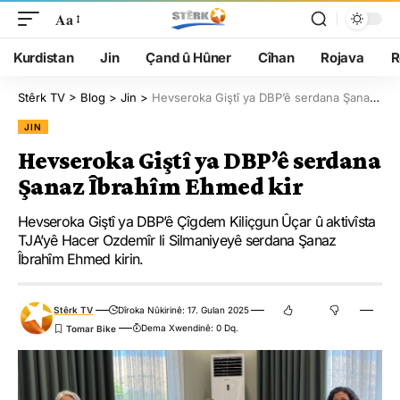
Aa
Kurdistan
Jin
Çand û Hûner
Cîhan
Rojava
R
Stêrk TV
>
Blog
>
Jin
>
Hevseroka Giştî ya DBP’ê serdana Şanaz Îbrahîm Ehmed kir
JIN
Hevseroka Giştî ya DBP’ê serdana
Şanaz Îbrahîm Ehmed kir
Hevseroka Giştî ya DBP’ê Çîgdem Kiliçgun Ûçar û aktivîsta
TJA’yê Hacer Ozdemîr li Silmaniyeyê serdana Şanaz
Îbrahîm Ehmed kirin.
Stêrk TV
Dîroka Nûkirinê: 17. Gulan 2025
Dema Xwendinê: 0 Dq.