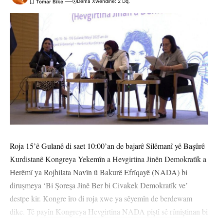
Dema Xwendinê: 2 Dq.
Roja 15’ê Gulanê di saet 10:00’an de bajarê Silêmanî yê Başûrê
Kurdistanê Kongreya Yekemîn a Hevgirtina Jinên Demokratîk a
Herêmî ya Rojhilata Navîn û Bakurê Efrîqayê (NADA) bi
diruşmeya ‘Bi Şoreşa Jinê Ber bi Civakek Demokratîk ve’
destpe kir. Kongre îro di roja xwe ya sêyemîn de berdewam
dike. Tê payîn Kongreya Hevgirtina NADA piştî sê rûniştinan bi