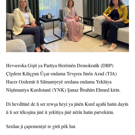
Hevseroka Giştî ya Partiya Herêmên Demokratîk (DBP)
Çîgdem Kiliçgun Ûçar endama Tevgera Jinên Azad (TJA)
Hacer Ozdemîr li Silmaniyeyê serdana endama Yekîtiya
Nîştimaniya Kurdistanê (YNK) Şanaz Îbrahîm Ehmed kirin.
Di hevdîtinê de li ser rewşa heyî ya jinên Kurd agahî hatin dayîn
û li ser têkoşîna jinê û yekîtiya jinê nêrîn hatin parvekirin.
Serdan ji çapemeniyê re girtî pêk hat.