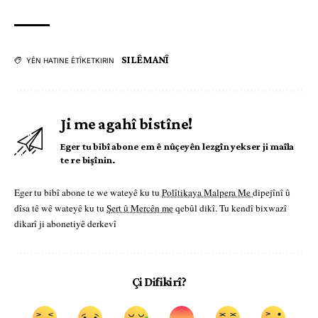
SILÊMANÎ
YÊN HATINE ÊTÎKETKIRIN
Ji me agahî bistîne!
Eger tu bibî abone em ê nûçeyên lezgîn yekser ji maîla
te re bişînin.
Eger tu bibî abone te we wateyê ku tu
Polîtikaya Malpera Me
dipejînî û
dîsa tê wê wateyê ku tu
Şert û Mercên me
qebûl dikî. Tu kendî bixwazî
dikarî ji abonetiyê derkevî
Çi Difikirî?