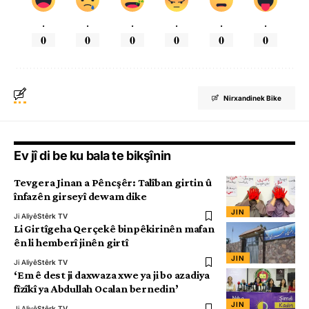
.
.
.
.
.
.
0
0
0
0
0
0
Nirxandinek Bike
Ev jî di be ku bala te bikşînin
Tevgera Jinan a Pêncşêr: Talîban girtin û
înfazên girseyî dewam dike
JIN
Ji Aliyê
Stêrk TV
Li Girtîgeha Qerçekê binpêkirinên mafan
ên li hemberî jinên girtî
JIN
Ji Aliyê
Stêrk TV
‘Em ê dest ji daxwaza xwe ya ji bo azadiya
fîzîkî ya Abdullah Ocalan bernedin’
JIN
Ji Aliyê
Stêrk TV