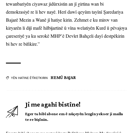
tewanbariyên ciyawaz jidûrxistin an jî girtina wan bi
demokrasiyê re li hev nayê. Herî dawî qeyûm tayînî Şaredariya
Bajarê Mezin a Wanê jî hatiye kirin. Zehmet e ku mirov van
kiryarên li dijî mafê hilbijartinê û vîna welatiyên Kurd û pêvajoya
çareseriyê ya ku serokê MHP’ê Devlet Bahçeli dayî destpêkirin
bi hev re bifikire.”
HEMÛ BAJAR
YÊN HATINE ÊTÎKETKIRIN
Ji me agahî bistîne!
Eger tu bibî abone em ê nûçeyên lezgîn yekser ji maîla
te re bişînin.