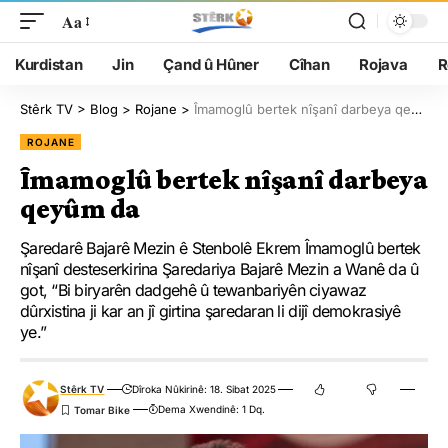
Aa
Kurdistan
Jin
Çand û Hûner
Cîhan
Rojava
R
Stêrk TV
>
Blog
>
Rojane
>
Îmamoglû bertek nîşanî darbeya qeyûm da
ROJANE
Îmamoglû bertek nîşanî darbeya
qeyûm da
Şaredarê Bajarê Mezin ê Stenbolê Ekrem Îmamoglû bertek
nîşanî desteserkirina Şaredariya Bajarê Mezin a Wanê da û
got, “Bi biryarên dadgehê û tewanbariyên ciyawaz
dûrxistina ji kar an jî girtina şaredaran li dijî demokrasiyê
ye.”
Stêrk TV
Dîroka Nûkirinê: 18. Sibat 2025
Dema Xwendinê: 1 Dq.