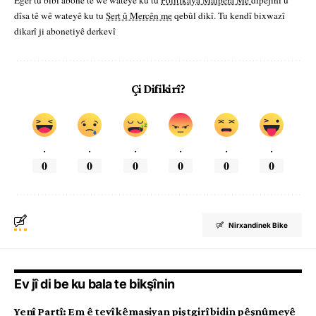
Eger tu bibî abone te we wateyê ku tu
Polîtikaya Malpera Me
dipejînî û
dîsa tê wê wateyê ku tu
Şert û Mercên me
qebûl dikî. Tu kendî bixwazî
dikarî ji abonetiyê derkevî
Çi Difikirî?
.
.
.
.
.
.
0
0
0
0
0
0
Nirxandinek Bike
Ev jî di be ku bala te bikşînin
Yenî Partî: Em ê tevî kêmasiyan piştgirî bidin pêşnûmeyê