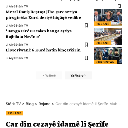
Ji Aliyê
Stêrk TV
Meral Daniş Beştaş: Ji bo çareseriya
pirsgirêka Kurd deriyê hiqûqê vedibe
ROJANE
Ji Aliyê
Stêrk TV
‘Banga Birêz Ocalan banga aştiya
Rojhilata Navîn e’
ROJANE
Ji Aliyê
Stêrk TV
Li Merîwanê 6 Kurd hatin binçavkirin
Ji Aliyê
Stêrk TV
KURDISTAN
Ya Berê
Ya Pişt re
Stêrk TV
>
Blog
>
Rojane
>
Car din cezayê îdamê li Şerîfe Muhammedî hate birîn
ROJANE
Car din cezayê îdamê li Şerîfe