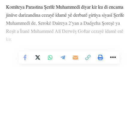
Komîteya Parastina Şerîfe Muhammedî diyar kir ku di encama
jinûve darizandina cezayê îdamê yê derbarê girtiya siyasî Şerîfe
Muhammedî de, Serokê Daîreya 2’yan a Dadgeha Şoreşê ya
Reşît a Îranê Muhammed Alî Derwêş Goftar cezayê îdamê erê
kir.
Şerîfe Muhammedî di sala 2023’yan de bi sûcdariya
Vê Nûçeyê Bixwîne
“Propagandaya Li Dijî Dewletê” hatibû darizandin û di 4’ê
Tîrmeha 2024’an de Dadgeha Şoreşê ya Îranê cezayê îdamê lê
birî bû. Lê belê biryar di 12’ê Kanûna 2024’an de xira bûbû.
HEMÛ BAJAR
YÊN HATINE ÊTÎKETKIRIN
Li Ser Şopa Heqîqetê
Stêrk TV ji sala 2009an ve di warên siyasî, civakî, çandî û hunerî de