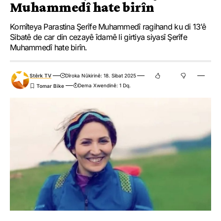
Muhammedî hate birîn
Komîteya Parastina Şerîfe Muhammedî ragihand ku di 13’ê
Sibatê de car din cezayê îdamê li girtiya siyasî Şerîfe
Muhammedî hate birîn.
Stêrk TV
Dîroka Nûkirinê: 18. Sibat 2025
Dema Xwendinê: 1 Dq.