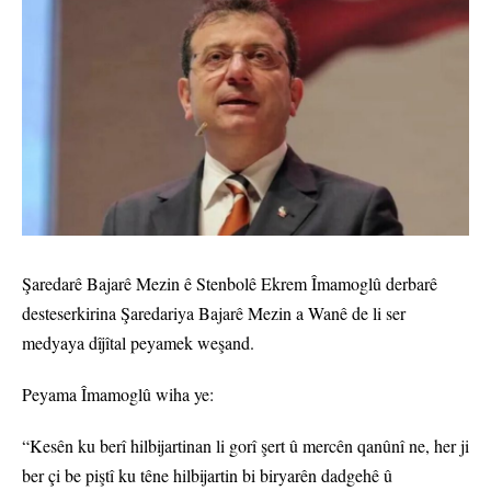
Şaredarê Bajarê Mezin ê Stenbolê Ekrem Îmamoglû derbarê
desteserkirina Şaredariya Bajarê Mezin a Wanê de li ser
medyaya dîjîtal peyamek weşand.
Peyama Îmamoglû wiha ye:
“Kesên ku berî hilbijartinan li gorî şert û mercên qanûnî ne, her ji
ber çi be piştî ku têne hilbijartin bi biryarên dadgehê û