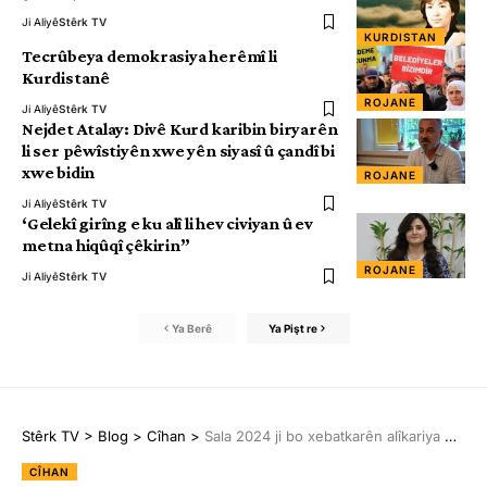
Ji Aliyê
Stêrk TV
KURDISTAN
Tecrûbeya demokrasiya herêmî li
Kurdistanê
ROJANE
Ji Aliyê
Stêrk TV
Nejdet Atalay: Divê Kurd karibin biryarên
li ser pêwîstiyên xwe yên siyasî û çandî bi
xwe bidin
ROJANE
Ji Aliyê
Stêrk TV
‘Gelekî girîng e ku alî li hev civiyan û ev
metna hiqûqî çêkirin”
ROJANE
Ji Aliyê
Stêrk TV
Ya Berê
Ya Pişt re
Stêrk TV
>
Blog
>
Cîhan
>
Sala 2024 ji bo xebatkarên alîkariya mirovî yên herêmî salek tirsnak bû
CÎHAN