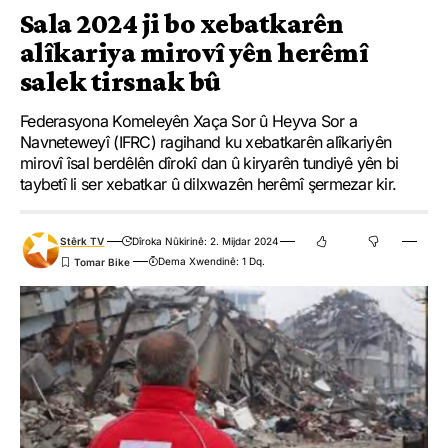
Sala 2024 ji bo xebatkarên
alîkariya mirovî yên herêmî
salek tirsnak bû
Federasyona Komeleyên Xaça Sor û Heyva Sor a
Navneteweyî (IFRC) ragihand ku xebatkarên alîkariyên
mirovî îsal berdêlên dîrokî dan û kiryarên tundiyê yên bi
taybetî li ser xebatkar û dilxwazên herêmî şermezar kir.
Stêrk TV
Dîroka Nûkirinê: 2. Mijdar 2024
Dema Xwendinê: 1 Dq.