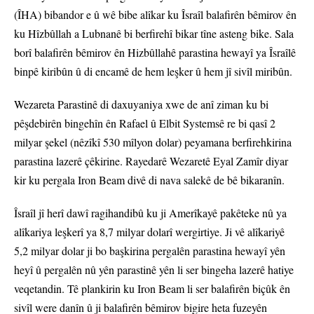
(ÎHA) bibandor e û wê bibe alîkar ku Îsraîl balafirên bêmirov ên
ku Hîzbûllah a Lubnanê bi berfirehî bikar tîne asteng bike. Sala
borî balafirên bêmirov ên Hizbûllahê parastina hewayî ya Îsraîlê
binpê kiribûn û di encamê de hem leşker û hem jî sivîl miribûn.
Wezareta Parastinê di daxuyaniya xwe de anî ziman ku bi
pêşdebirên bingehîn ên Rafael û Elbit Systemsê re bi qasî 2
milyar şekel (nêzîkî 530 mîlyon dolar) peyamana berfirehkirina
parastina lazerê çêkirine. Rayedarê Wezaretê Eyal Zamîr diyar
kir ku pergala Iron Beam divê di nava salekê de bê bikaranîn.
Îsraîl jî herî dawî ragihandibû ku ji Amerîkayê pakêteke nû ya
alîkariya leşkerî ya 8,7 milyar dolarî wergirtiye. Ji vê alîkariyê
5,2 milyar dolar ji bo başkirina pergalên parastina hewayî yên
heyî û pergalên nû yên parastinê yên li ser bingeha lazerê hatiye
veqetandin. Tê plankirin ku Iron Beam li ser balafirên biçûk ên
sivîl were danîn û ji balafirên bêmirov bigire heta fuzeyên