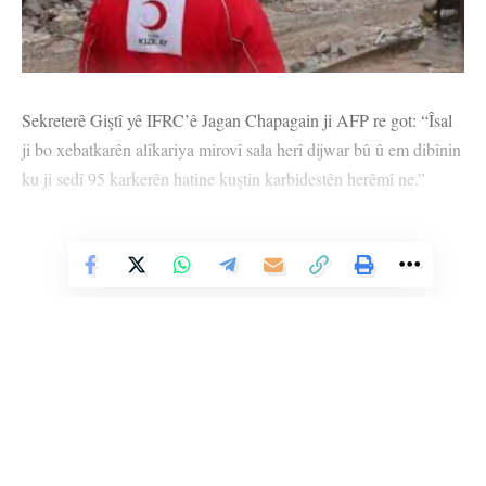
Sekreterê Giştî yê IFRC’ê Jagan Chapagain ji AFP re got: “Îsal
ji bo xebatkarên alîkariya mirovî sala herî dijwar bû û em dibînin
ku ji sedî 95 karkerên hatine kuştin karbidestên herêmî ne.”
Bi sedan xebatkarên alîkariyên mirovî li herêmên pevçûnan ên
weke Rojhilata Navîn, Sûdan, Ukrayna û Burmayê birîndar bûn
Vê Nûçeyê Bixwîne
an jî jiyana xwe ji dest dan.
Chapagain diyar kir ku ji serê salê û vir ve 30 dilxwazên
girêdayî tora IFRC’ê mirine, di pergala Neteweyên Yekbûyî de jî
“bi sedan winda ne”. Bi taybetî li Xezeyê, saziya alîkariyên
mirovî ya Neteweyên Yekbûyî Unrwa rastî ziyanên mezin hat û
zêdetirî 200 karmendên wê hatin kuştin.
Li Ser Şopa Heqîqetê