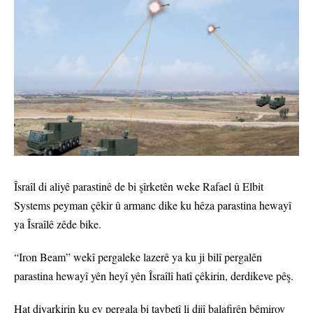
Îsraîl di aliyê parastinê de bi şîrketên weke Rafael û Elbit
Systems peyman çêkir û armanc dike ku hêza parastina hewayî
ya Îsraîlê zêde bike.
“Iron Beam” wekî pergaleke lazerê ya ku ji bilî pergalên
parastina hewayî yên heyî yên Îsraîlî hatî çêkirin, derdikeve pêş.
Hat diyarkirin ku ev pergala bi taybetî li dijî balafirên bêmirov