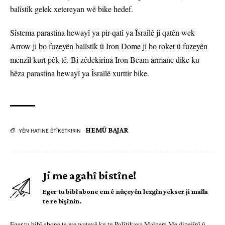
balîstîk gelek xetereyan wê bike hedef.
Sîstema parastina hewayî ya pir-qatî ya Îsraîlê ji qatên wek
Arrow ji bo fuzeyên balîstîk û Iron Dome ji bo roket û fuzeyên
menzîl kurt pêk tê. Bi zêdekirina Iron Beam armanc dike ku
hêza parastina hewayî ya Îsraîlê xurttir bike.
HEMÛ BAJAR
YÊN HATINE ÊTÎKETKIRIN
Ji me agahî bistîne!
Eger tu bibî abone em ê nûçeyên lezgîn yekser ji maîla
te re bişînin.
Eger tu bibî abone te we wateyê ku tu
Polîtikaya Malpera Me
dipejînî û