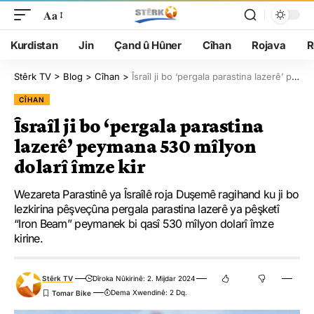
Aa
Kurdistan
Jin
Çand û Hûner
Cîhan
Rojava
R
Stêrk TV
>
Blog
>
Cîhan
>
Îsraîl ji bo ‘pergala parastina lazerê’ peymana 530 mîlyon dolarî îmze kir
CÎHAN
Îsraîl ji bo ‘pergala parastina
lazerê’ peymana 530 mîlyon
dolarî îmze kir
Wezareta Parastinê ya Îsraîlê roja Duşemê ragihand ku ji bo
lezkirina pêşveçûna pergala parastina lazerê ya pêşketî
“Iron Beam” peymanek bi qasî 530 mîlyon dolarî îmze
kirine.
Stêrk TV
Dîroka Nûkirinê: 2. Mijdar 2024
Dema Xwendinê: 2 Dq.