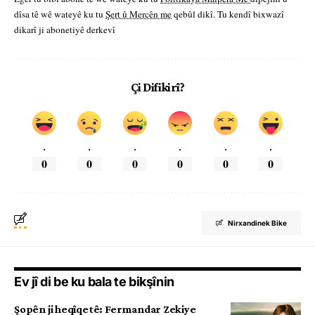
dîsa tê wê wateyê ku tu
Şert û Mercên me
qebûl dikî. Tu kendî bixwazî
dikarî ji abonetiyê derkevî
Çi Difikirî?
.
.
.
.
.
.
0
0
0
0
0
0
Nirxandinek Bike
Ev jî di be ku bala te bikşînin
Şopên ji heqîqetê: Fermandar Zekiye