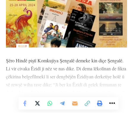
Şêro Hindê piştî Komkujiya Şengalê demeke kin diçe Şengalê.
Li vir civaka Êzidî ji nêz ve nas dike. Di dema lêkolînan de fikra
çêkirina belgefîlmekî li ser dengbêjên Êzidiyan derketiye holê û
vê rewşê wiha rave dike: “Ji ber ku Êzidî di gelek fermanan re
derbas bûne. Ev bi rêya dengbêjan di bîranînan de zindî mane.”
Vê Nûçeyê Bixwîne
Di belgefîlma 52 deqeyî de taybetmendiyên çanda dengbêjiyê ya
di civaka Êzidî de tê vegotin. Dengbêjên ku di belgefîlmê de cih
digirin ev in: “Çêlî Şêxmûs, Şêx Berekat Xelîl, Feqîr Mîrza
Derwêş, Mûrad Hecî, Dayê Şemê, Cirdo û Îskan Helêqî.”