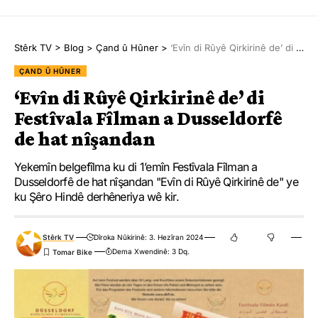
Stêrk TV
>
Blog
>
Çand û Hûner
>
‘Evîn di Rûyê Qirkirinê de’ di Festîvala Fîlman a Dusseldorfê de hat nîşandan
ÇAND Û HÛNER
‘Evîn di Rûyê Qirkirinê de’ di
Festîvala Fîlman a Dusseldorfê
de hat nîşandan
Yekemîn belgefîlma ku di 1’emîn Festîvala Fîlman a
Dusseldorfê de hat nîşandan "Evîn di Rûyê Qirkirinê de" ye
ku Şêro Hindê derhêneriya wê kir.
Stêrk TV
Dîroka Nûkirinê: 3. Hezîran 2024
Dema Xwendinê: 3 Dq.