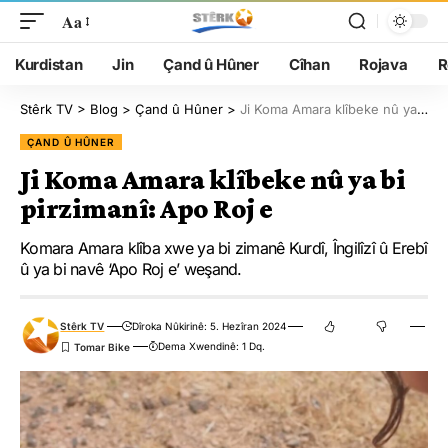
Aa
Kurdistan
Jin
Çand û Hûner
Cîhan
Rojava
R
Stêrk TV
>
Blog
>
Çand û Hûner
>
Ji Koma Amara klîbeke nû ya bi pirzimanî: Apo Roj e
ÇAND Û HÛNER
Ji Koma Amara klîbeke nû ya bi
pirzimanî: Apo Roj e
Komara Amara klîba xwe ya bi zimanê Kurdî, Îngilîzî û Erebî
û ya bi navê ‘Apo Roj e’ weşand.
Stêrk TV
Dîroka Nûkirinê: 5. Hezîran 2024
Dema Xwendinê: 1 Dq.