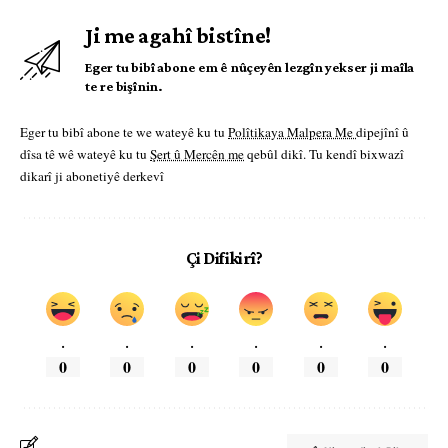
Ji me agahî bistîne!
Eger tu bibî abone em ê nûçeyên lezgîn yekser ji maîla
te re bişînin.
Eger tu bibî abone te we wateyê ku tu
Polîtikaya Malpera Me
dipejînî û
dîsa tê wê wateyê ku tu
Şert û Mercên me
qebûl dikî. Tu kendî bixwazî
dikarî ji abonetiyê derkevî
Çi Difikirî?
.
.
.
.
.
.
0
0
0
0
0
0