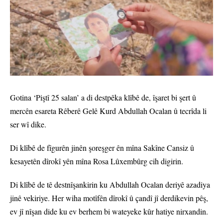
Gotina ‘Piştî 25 salan’ a di destpêka klîbê de, îşaret bi şert û
mercên esareta Rêberê Gelê Kurd Abdullah Ocalan û tecrîda li
ser wî dike.
Di klîbê de fîgurên jinên şoreşger ên mîna Sakîne Cansiz û
kesayetên dîrokî yên mîna Rosa Lûxembûrg cih digirin.
Di klîbê de tê destnîşankirin ku Abdullah Ocalan deriyê azadiya
jinê vekiriye. Her wiha motîfên dîrokî û çandî jî derdikevin pêş,
ev jî nîşan dide ku ev berhem bi wateyeke kûr hatiye nirxandin.