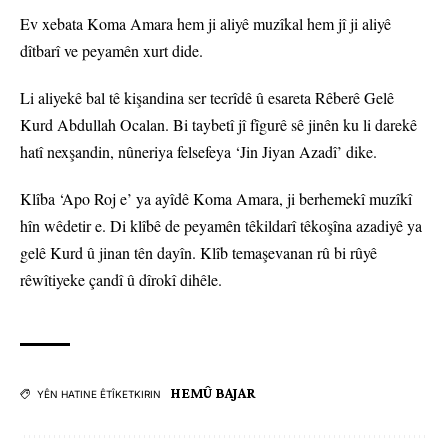
Ev xebata Koma Amara hem ji aliyê muzîkal hem jî ji aliyê
dîtbarî ve peyamên xurt dide.
Li aliyekê bal tê kişandina ser tecrîdê û esareta Rêberê Gelê
Kurd Abdullah Ocalan. Bi taybetî jî fîgurê sê jinên ku li darekê
hatî nexşandin, nûneriya felsefeya ‘Jin Jiyan Azadî’ dike.
Klîba ‘Apo Roj e’ ya ayîdê Koma Amara, ji berhemekî muzîkî
hîn wêdetir e. Di klîbê de peyamên têkildarî têkoşîna azadiyê ya
gelê Kurd û jinan tên dayîn. Klîb temaşevanan rû bi rûyê
rêwîtiyeke çandî û dîrokî dihêle.
HEMÛ BAJAR
YÊN HATINE ÊTÎKETKIRIN