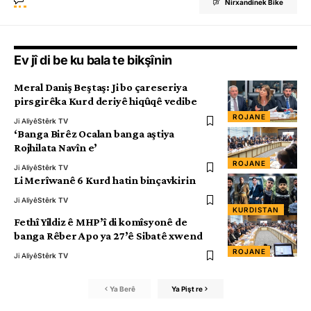
Nirxandinek Bike
Ev jî di be ku bala te bikşînin
Meral Daniş Beştaş: Ji bo çareseriya
pirsgirêka Kurd deriyê hiqûqê vedibe
ROJANE
Ji Aliyê
Stêrk TV
‘Banga Birêz Ocalan banga aştiya
Rojhilata Navîn e’
ROJANE
Ji Aliyê
Stêrk TV
Li Merîwanê 6 Kurd hatin binçavkirin
Ji Aliyê
Stêrk TV
KURDISTAN
Fethî Yildiz ê MHP’î di komîsyonê de
banga Rêber Apo ya 27’ê Sibatê xwend
ROJANE
Ji Aliyê
Stêrk TV
Ya Berê
Ya Pişt re