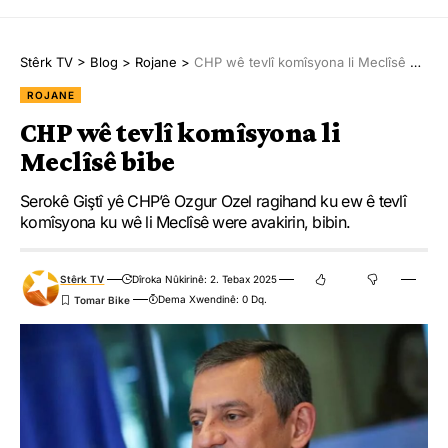
Stêrk TV
>
Blog
>
Rojane
>
CHP wê tevlî komîsyona li Meclîsê bibe
ROJANE
CHP wê tevlî komîsyona li
Meclîsê bibe
Serokê Giştî yê CHP’ê Ozgur Ozel ragihand ku ew ê tevlî
Bajarê Dera ku ceyranê dide Suwêdayê, di bin kontrola
komîsyona ku wê li Meclîsê were avakirin, bibin.
Hikûmeta Demkî de ye. Ji roja destpêkirina êrîşan ve ye ceyrana
Suwêdayê hatiye qutkirin. Li gel vê yekê xizmetên saziyên li
Stêrk TV
Dîroka Nûkirinê: 2. Tebax 2025
bajêr ên weke nexweşxane, firin û yên din hatine sekinandin. Ev
Dema Xwendinê: 0 Dq.
17 roj in ceyrana bajarê Suwêdayê nayê dayîn.
Hate ragihandin ku kablo û dîrekên ceyranê yên li herêmên
Theelê, Mezree û Elxayê ku di navbera bajarên Dera û
Suwêdayê de cih digirin, hatine qetandin û dizîn. Çavkaniyên li