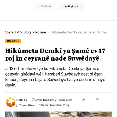
Ya Berê
Ya Pişt re
Stêrk TV
>
Blog
>
Rojane
>
Hikûmeta Demkî ya Şamê ev 17 roj in ceyranê nade Suwêdayê
ROJANE
Hikûmeta Demkî ya Şamê ev 17
roj in ceyranê nade Suwêdayê
Ji 13’ê Tîrmehê ve ye ku Hikûmeta Demkî ya Şamê û
çeteyên girêdayî wê li hemberî Suwêdayê dest bi êşan
kiribûn, ceyrana bajarê Suwêdayê hatiye qutkirin û nayê
dayîn.
Stêrk TV
Dîroka Nûkirinê: 2. Tebax 2025
Dema Xwendinê: 2 Dq.