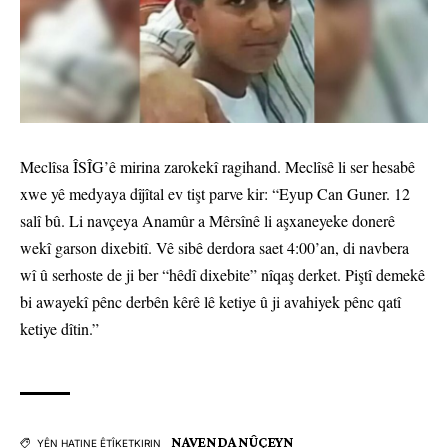
Meclîsa ÎSÎG’ê mirina zarokekî ragihand. Meclîsê li ser hesabê
xwe yê medyaya dîjîtal ev tişt parve kir: “Eyup Can Guner. 12
salî bû. Li navçeya Anamûr a Mêrsînê li aşxaneyeke donerê
wekî garson dixebitî. Vê sibê derdora saet 4:00’an, di navbera
wî û serhoste de ji ber “hêdî dixebite” nîqaş derket. Piştî demekê
bi awayekî pênc derbên kêrê lê ketiye û ji avahiyek pênc qatî
ketiye dîtin.”
NAVENDA NÛÇEYN
YÊN HATINE ÊTÎKETKIRIN