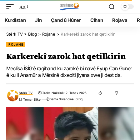
Aa
Kurdistan
Jin
Çand û Hûner
Cîhan
Rojava
R
Stêrk TV
>
Blog
>
Rojane
>
Karkerekî zarok hat qetilkirin
ROJANE
Karkerekî zarok hat qetilkirin
Meclîsa ÎSÎG’ê ragihand ku zarokê bi navê Eyup Can Guner
ê ku li Anamûr a Mêrsînê dixebitî jiyana xwe ji dest da.
Stêrk TV
Dîroka Nûkirinê: 2. Tebax 2025
Dema Xwendinê: 0 Dq.