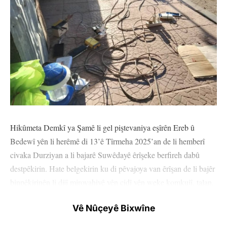
Hikûmeta Demkî ya Şamê li gel piştevaniya eşîrên Ereb û
Bedewî yên li herêmê di 13’ê Tîrmeha 2025’an de li hemberî
civaka Durziyan a li bajarê Suwêdayê êrîşeke berfireh dabû
destpêkirin. Hate belgekirin ku di pêvajoya van êrîşan de li bajêr
binpêkirinên li dijî mirovahiyê yên cidî yên weke komkujî, talan,
koçberkirina bi darê zorê û revandin hatine kirin.
Vê Nûçeyê Bixwîne