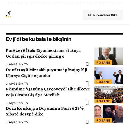
Nirxandinek Bike
Ev jî di be ku bala te bikşînin
Parêzerê Îtalî: Diyarnekirina statuya
Ocalan pirsgirêkeke girîng e
ROJANE
Ji Aliyê
Stêrk TV
Demîrtaş û Mizrakli peyama ‘pêvajoyê’ ji
Lîjneya Giştî re şandin
ROJANE
Ji Aliyê
Stêrk TV
Pêşnûme ‘Qanûna Çarçoveyê’ sibe dikeve
roja Civata Giştî ya Meclîsê
ROJANE
Ji Aliyê
Stêrk TV
Doza Komkujiya Duyemîn a Parîsê 23’ê
Sibatê destpê dike
ROJANE
Ji Aliyê
Stêrk TV