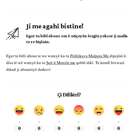
Ji me agahî bistîne!
Eger tu bibî abone em ê nûçeyên lezgîn yekser ji maîla
te re bişînin.
Eger tu bibî abone te we wateyê ku tu
Polîtikaya Malpera Me
dipejînî û
dîsa tê wê wateyê ku tu
Şert û Mercên me
qebûl dikî. Tu kendî bixwazî
dikarî ji abonetiyê derkevî
Çi Difikirî?
.
.
.
.
.
.
0
0
0
0
0
0