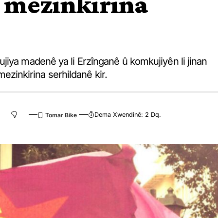
a mezinkirina
jiya madenê ya li Erzînganê û komkujiyên li jinan
 mezinkirina serhildanê kir.
Dema Xwendinê: 2 Dq.