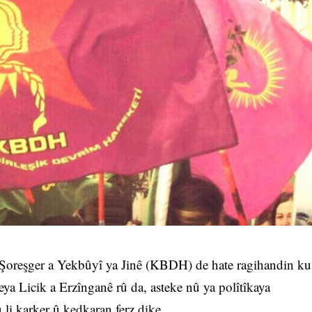
 Şoreşger a Yekbûyî ya Jinê (KBDH) de hate ragihandin ku
ya Licik a Erzînganê rû da, asteke nû ya polîtîkaya
i karker û kedkaran ferz dike.