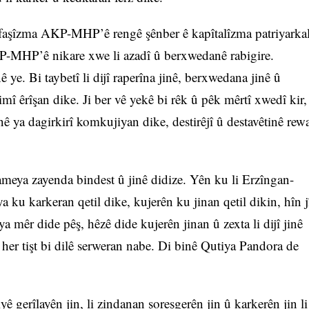
 faşîzma AKP-MHP’ê rengê şênber ê kapîtalîzma patriyarka
KP-MHP’ê nikare xwe li azadî û berxwedanê rabigire.
 ye. Bi taybetî li dijî raperîna jinê, berxwedana jinê û
 timî êrîşan dike. Ji ber vê yekê bi rêk û pêk mêrtî xwedî kir,
nê ya dagirkirî komkujiyan dike, destirêjî û destavêtinê rew
nameya zayenda bindest û jinê didize. Yên ku li Erzîngan-
 ku karkeran qetil dike, kujerên ku jinan qetil dikin, hîn j
a mêr dide pêş, hêzê dide kujerên jinan û zexta li dijî jinê
her tişt bi dilê serweran nabe. Di binê Qutiya Pandora de
ê gerîlayên jin, li zindanan şoreşgerên jin û karkerên jin li