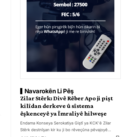
Navarokên Li Pêş
Zilar Stêrk: Divê Rêber Apo ji pişt
kilîdan derkeve û sîstema
êşkenceyê ya Îmraliyê hilweşe
Endama Konseya Serokatiya Giştî ya KCK'ê Zilar
Stêrk destnîşan kir ku ji bo rêveçûna pêvajoyê
…