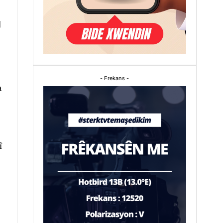
l
- Frekans -
a
î