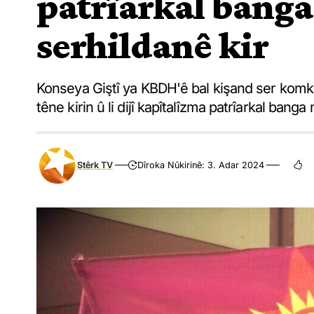
patrîarkal bang
serhildanê kir
Konseya Giştî ya KBDH'ê bal kişand ser komku
têne kirin û li dijî kapîtalîzma patrîarkal banga
Stêrk TV
Dîroka Nûkirinê: 3. Adar 2024