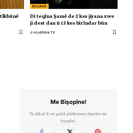
ROJAVA
atîkbûnê
Di teqîna Şamê de 2 kes jiyana xwe
ji dest dan û 13 kes birîndar bûn
Ji Aliyê
Stêrk TV
Me Bişopîne!
Tu dikarî li ser gelek platforman rûpelên me
bişopînî.