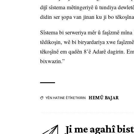
dijî sîstema mêtingeriyê û tundiya dewlet
didin ser şopa van jinan ku ji bo têkoşîna
Sîstema bi serweriya mêr û faşîzmê mîna k
têdikoşin, wê bi biryardariya xwe faşîzmê 
têkoşînê em qadên 8’ê Adarê dagirin. Em 
bixwazin.”
HEMÛ BAJAR
YÊN HATINE ÊTÎKETKIRIN
Ji me agahî bist