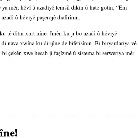
ê ya mêr, hêvî û azadiyê temsîl dikin û hate gotin, “Em
 azadî û hêviyê paşerojê diafirînin.
u tê dîtin xurt nîne. Jinên ku ji bo azadî û hêviyê
di nava xwîna ku dirijîne de bifetisînin. Bi biryardariya vê
bi çekên xwe hesab ji faşîzmê û sîstema bi serweriya mêr
îne!