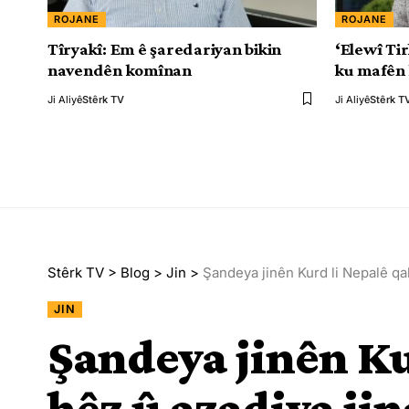
ROJANE
ROJANE
Tîryakî: Em ê şaredariyan bikin
‘Elewî Ti
navendên komînan
ku mafên 
Ji Aliyê
Stêrk TV
Ji Aliyê
Stêrk T
Stêrk TV
>
Blog
>
Jin
>
Şandeya jinên Kurd li Nepalê qal
JIN
Şandeya jinên Ku
hêz û azadiya jin