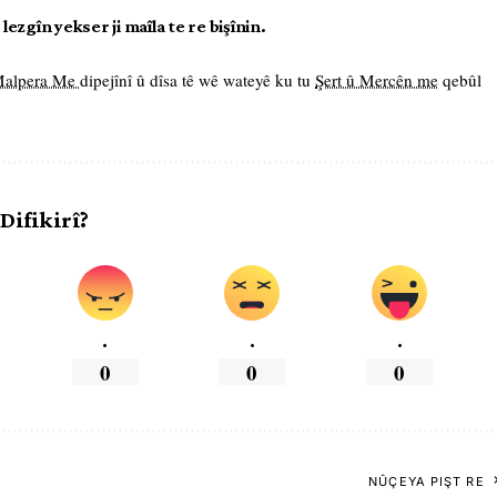
ezgîn yekser ji maîla te re bişînin.
 Malpera Me
dipejînî û dîsa tê wê wateyê ku tu
Şert û Mercên me
qebûl
 Difikirî?
.
.
.
0
0
0
NÛÇEYA PIŞT RE