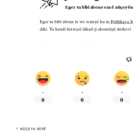
Eger tu bibî abone em ê nûçeyên l
Eger tu bibî abone te we wateyê ku tu
Polîtikaya
dikî. Tu kendî bixwazî dikarî ji abonetiyê derkevî
Çi
.
.
.
0
0
0
NÛÇEYA BERÊ