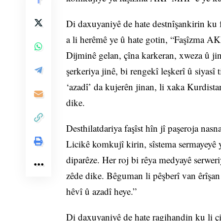
Di daxuyaniyê de hate destnîşankirin ku
a li herêmê ye û hate gotin, “Faşîzma A
Dijminê gelan, çîna karkeran, xweza û jinê
şerkeriya jinê, bi rengekî leşkerî û siyasî
‘azadî’ da kujerên jinan, li xaka Kurdista
dike.
Desthilatdariya faşîst hîn jî paşeroja nas
Licikê komkujî kirin, sîstema sermayeyê ya
diparêze. Her roj bi rêya medyayê serweriy
zêde dike. Bêguman li pêşberî van êrîşan 
hêvî û azadî heye.”
Di daxuyaniyê de hate ragihandin ku li çiy