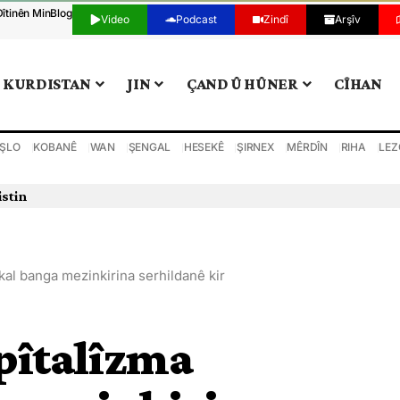
Dîtinên Min
Blog
Video
Podcast
Zindî
Arşîv
KURDISTAN
JIN
ÇAND Û HÛNER
CÎHAN
ŞLO
KOBANÊ
WAN
ŞENGAL
HESEKÊ
ŞIRNEX
MÊRDÎN
RIHA
LEZ
istin
rkal banga mezinkirina serhildanê kir
apîtalîzma