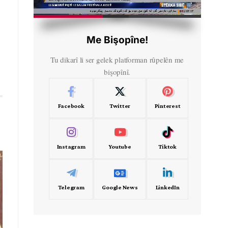
HD
00:33
Me Bişopîne!
Tu dikarî li ser gelek platforman rûpelên me
bişopînî.
Facebook
Twitter
Pinterest
Instagram
Youtube
Tiktok
Telegram
Google News
LinkedIn