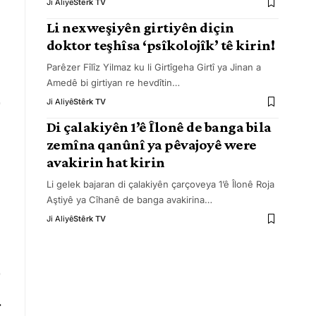
Ji Aliyê
Stêrk TV
Li nexweşiyên girtiyên diçin
doktor teşhîsa ‘psîkolojîk’ tê kirin!
Parêzer Fîlîz Yilmaz ku li Girtîgeha Girtî ya Jinan a
Amedê bi girtiyan re hevdîtin
…
Ji Aliyê
Stêrk TV
Di çalakiyên 1’ê Îlonê de banga bila
zemîna qanûnî ya pêvajoyê were
avakirin hat kirin
Li gelek bajaran di çalakiyên çarçoveya 1’ê Îlonê Roja
Aştiyê ya Cîhanê de banga avakirina
…
Ji Aliyê
Stêrk TV