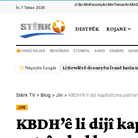
Ji Bo Min
Favoriyên Min
Tomarên Min
În, 7 Tebax 2026
DESTPÊK
ROJANE
HEMÛ BAJAR
BEHDÎNAN
STENBOL
AMED
ENQERE
QAMI
Nûçeyên Lezgîn
Li Hewlêrê droneyên Îranê hatin x
Stêrk TV
>
Blog
>
Jin
>
KBDH’ê li dijî kapîtalîzma patrîa
JIN
KBDH’ê li dijî k