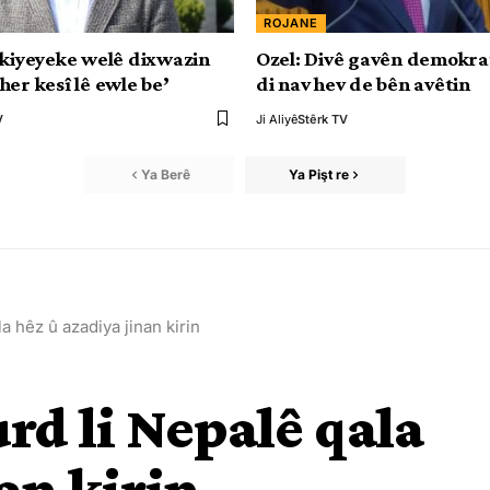
ROJANE
rkiyeyeke welê dixwazin
Ozel: Divê gavên demokr
her kesî lê ewle be’
di nav hev de bên avêtin
V
Ji Aliyê
Stêrk TV
Ya Berê
Ya Pişt re
a hêz û azadiya jinan kirin
rd li Nepalê qala
an kirin