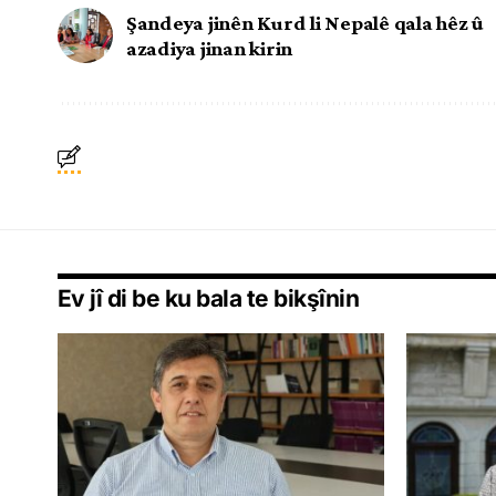
Şandeya jinên Kurd li Nepalê qala hêz û
azadiya jinan kirin
Ev jî di be ku bala te bikşînin