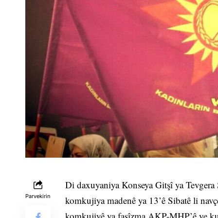
Di daxuyaniya Konseya Gitşî ya Tevgera
Parvekirin
komkujiya madenê ya 13’ê Sibatê li navçe
komkujiyê ya faşîzma AKP-MHP’ê ye ku l