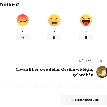
 Difikirî?
.
.
.
0
0
0
NÛÇEYA PIŞT RE
Ciwan li ber xwe didin: Qeyûm wê biçin,
gel wê bên
Nirxandinek Bike