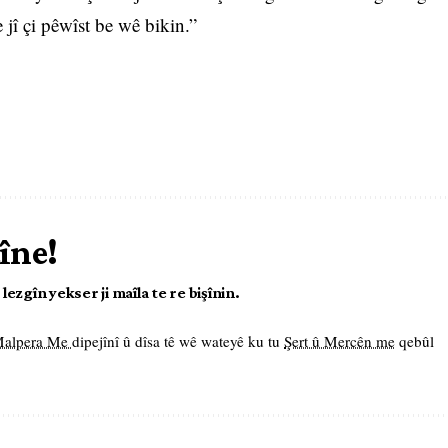
e jî çi pêwîst be wê bikin.”
îne!
ezgîn yekser ji maîla te re bişînin.
 Malpera Me
dipejînî û dîsa tê wê wateyê ku tu
Şert û Mercên me
qebûl