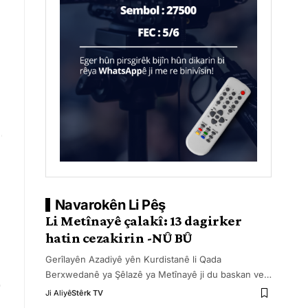
Navarokên Li Pêş
Li Metînayê çalakî: 13 dagirker
hatin cezakirin -NÛ BÛ
Gerîlayên Azadiyê yên Kurdistanê li Qada
Berxwedanê ya Şêlazê ya Metînayê ji du baskan ve
…
Ji Aliyê
Stêrk TV