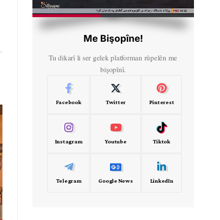
HD
00:31
Me Bişopîne!
Tu dikarî li ser gelek platforman rûpelên me
bişopînî.
Facebook
Twitter
Pinterest
Instagram
Youtube
Tiktok
Telegram
Google News
LinkedIn