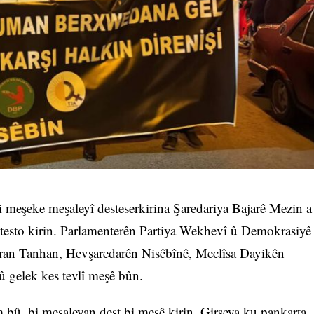
 meşeke meşaleyî desteserkirina Şaredariya Bajarê Mezin a
otesto kirin. Parlamenterên Partiya Wekhevî û Demokrasiyê
ran Tanhan, Hevşaredarên Nisêbînê, Meclîsa Dayikên
 gelek kes tevlî meşê bûn.
 bû, bi meşaleyan dest bi meşê kirin. Girseya ku pankarta