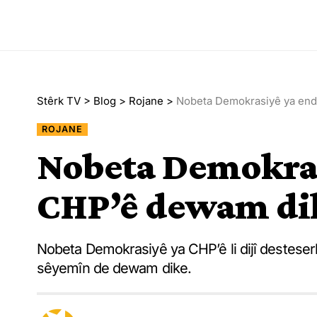
Stêrk TV
>
Blog
>
Rojane
>
Nobeta Demokrasiyê ya en
ROJANE
Nobeta Demokra
CHP’ê dewam di
Nobeta Demokrasiyê ya CHP’ê li dijî desteserk
sêyemîn de dewam dike.