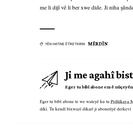
me li dijî vê li ber xwe dide. Ji niha şûnd
MÊRDÎN
YÊN HATINE ÊTÎKETKIRIN
Ji me agahî bist
Eger tu bibî abone em ê nûçeyên l
Eger tu bibî abone te we wateyê ku tu
Polîtikaya
dikî. Tu kendî bixwazî dikarî ji abonetiyê derkevî