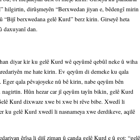
” hilgirtin, dirûşmeyên “Berxwedan jiyan e, bêdengî mirin
û “Bijî berxwedana gelê Kurd” berz kirin. Girseyê heta
û daxuyanî dan.
an diyar kir ku gelê Kurd wê qeyûmê qebûl neke û wiha
şaredariyên me hate kirin. Ev qeyûm di demeke ku qala
in. Eger qala pêvajoyeke nû bê kirin, nabe qeyûm bên
u nagirtin. Hûn hezar car jî qeyûm tayîn bikin, gelê Kurd
 Gelê Kurd dixwaze xwe bi xwe bi rêve bibe. Xwedî li
ber ku gelê Kurd xwedî li nasnameya xwe derdikeve, aqilê
edariyan êrîşa li dijî ziman û çanda gelê Kurd e û got: “gelê