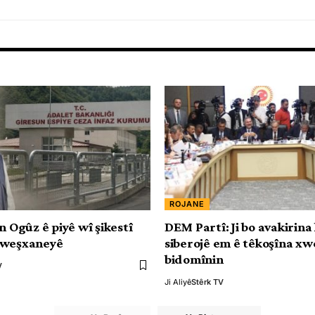
ROJANE
n Ogûz ê piyê wî şikestî
DEM Partî: Ji bo avakirina
xweşxaneyê
siberojê em ê têkoşîna xw
bidomînin
V
Ji Aliyê
Stêrk TV