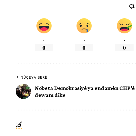
Çi
.
.
.
0
0
0
NÛÇEYA BERÊ
Nobeta Demokrasiyê ya endamên CHP’ê
dewam dike