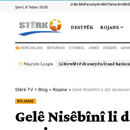
Ji Bo Min
Favoriyên Min
Tomarên Min
Şemî, 8 Tebax 2026
DESTPÊK
ROJANE
HEMÛ BAJAR
BEHDÎNAN
STENBOL
AMED
ENQERE
QAMI
Nûçeyên Lezgîn
Li Hewlêrê droneyên Îranê hatin x
Stêrk TV
>
Blog
>
Rojane
>
Gelê Nisêbînî li dijî destes
ROJANE
Gelê Nisêbînî li 