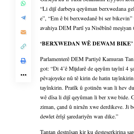
“Li dijî darbeya qeyûman berxwedana gel
e”, “Em ê bi berxwedanê bi ser bikevin” 
avahiya DEM Partî ya Nisêbînê meşiyan 
‘BERXWEDAN WÊ DEWAM BIKE’
Parlamenterê DEM Partiyê Kamuran Tanh
got: “Di 4’ê Mijdarê de qeyûm tayînî 4 
pêvajoyeke nû tê kirin de hatin tayînkir
tayînkirin. Pratîk û gotinên wan li hev d
wê dîsa li dijî qeyûman li ber xwe bide.
ziman, çand û nirxên xwe derdikeve. Ji 
dewlet êrîşî şaredariyên wan dike.”
Tantan destnîşan kir ku desteserkirina şar