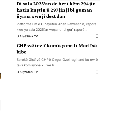
Di sala 2025’an de herî kêm 294 jin
hatin kuştin û 297 jin jî bi guman
jiyana xwe ji dest dan
Platforma Em ê Cînayetên Jinan Rawestînin, rapora
xwe ya sala 2025’an weşand. Li gorî raporê
…
Ji Aliyê
Stêrk TV
CHP wê tevlî komîsyona li Meclîsê
bibe
Serokê Giştî yê CHP’ê Ozgur Ozel ragihand ku ew ê
tevlî komîsyona ku wê li
…
Ji Aliyê
Stêrk TV