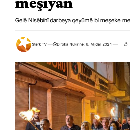
meşiyan
Gelê Nisêbînî darbeya qeyûmê bi meşeke meşa
Stêrk TV
Dîroka Nûkirinê: 6. Mijdar 2024