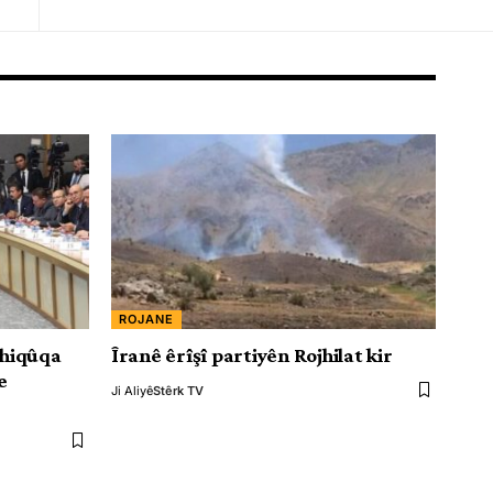
ROJANE
 hiqûqa
Îranê êrîşî partiyên Rojhilat kir
e
Ji Aliyê
Stêrk TV