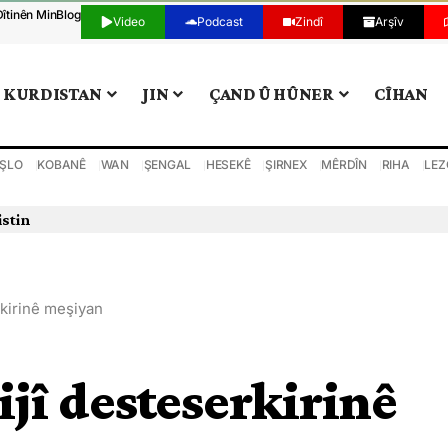
Dîtinên Min
Blog
Video
Podcast
Zindî
Arşîv
KURDISTAN
JIN
ÇAND Û HÛNER
CÎHAN
ŞLO
KOBANÊ
WAN
ŞENGAL
HESEKÊ
ŞIRNEX
MÊRDÎN
RIHA
LEZ
istin
erkirinê meşiyan
dijî desteserkirinê