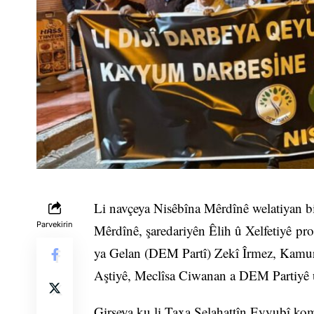
Li navçeya Nisêbîna Mêrdînê welatiyan bi
Parvekirin
Mêrdînê, şaredariyên Êlih û Xelfetiyê pr
ya Gelan (DEM Partî) Zekî Îrmez, Kamu
Aştiyê, Meclîsa Ciwanan a DEM Partiyê û
Girseya ku li Taxa Selahattîn Eyyubî kom