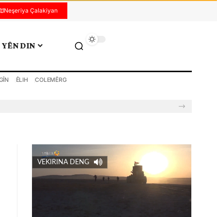
Neşeriya Çalakiyan
YÊN DIN
GÎN
ÊLIH
COLEMÊRG
VEKIRINA DENG