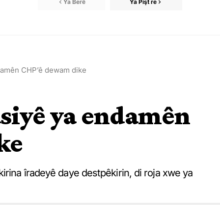
Ya Berê
Ya Pişt re
damên CHP’ê dewam dike
siyê ya endamên
ke
irina îradeyê daye destpêkirin, di roja xwe ya