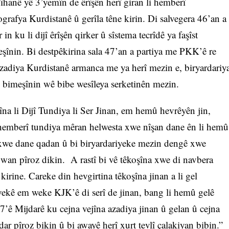
îhanê yê 3’yemîn de êrîşên herî giran li hemberî
rafya Kurdistanê û gerîla têne kirin. Di salvegera 46’an a
 ku li dijî êrîşên qirker û sîstema tecrîdê ya faşîst
eşînin. Bi destpêkirina sala 47’an a partiya me PKK’ê re
zadiya Kurdistanê armanca me ya herî mezin e, biryardariy
 bimeşînin wê bibe wesîleya serketinên mezin.
na li Dijî Tundiya li Ser Jinan, em hemû hevrêyên jin,
 hemberî tundiya mêran helwesta xwe nîşan dane ên li hemû
 xwe dane qadan û bi biryardariyeke mezin dengê xwe
a wan pîroz dikin. A rastî bi vê têkoşîna xwe di navbera
irine. Careke din hevgirtina têkoşîna jinan a li gel
yekê em weke KJK’ê di serî de jinan, bang li hemû gelê
’ê Mijdarê ku cejna vejîna azadiya jinan û gelan û cejna
ar pîroz bikin û bi awayê herî xurt tevlî çalakiyan bibin.”