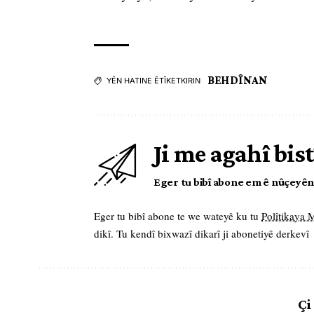
BEHDÎNAN
YÊN HATINE ÊTÎKETKIRIN
Ji me agahî bist
Eger tu bibî abone em ê nûçeyên l
Eger tu bibî abone te we wateyê ku tu
Polîtikaya
dikî. Tu kendî bixwazî dikarî ji abonetiyê derkevî
Çi