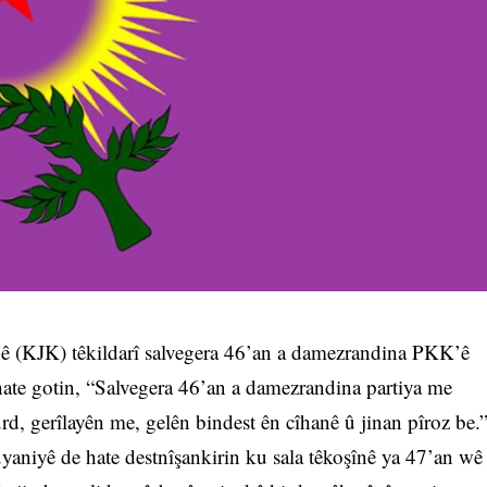
 (KJK) têkildarî salvegera 46’an a damezrandina PKK’ê
te gotin, “Salvegera 46’an a damezrandina partiya me
rd, gerîlayên me, gelên bindest ên cîhanê û jinan pîroz be.
yaniyê de hate destnîşankirin ku sala têkoşînê ya 47’an wê