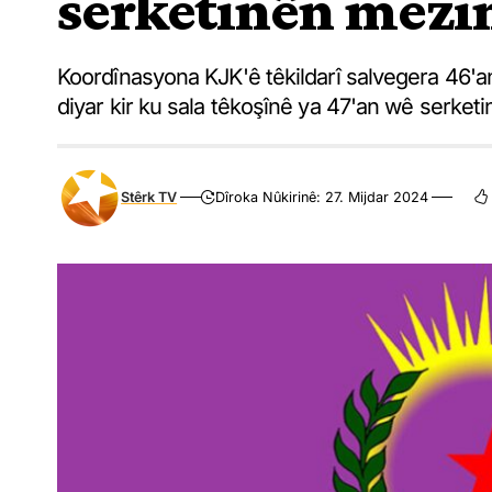
serketinên mezin
Koordînasyona KJK'ê têkildarî salvegera 46
diyar kir ku sala têkoşînê ya 47'an wê serket
Stêrk TV
Dîroka Nûkirinê: 27. Mijdar 2024