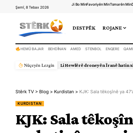
Ji Bo Min
Favoriyên Min
Tomarên Min
Şemî, 8 Tebax 2026
DESTPÊK
ROJANE
HEMÛ BAJAR
BEHDÎNAN
AMED
STENBOL
ENQERE
QAMI
Nûçeyên Lezgîn
Li Hewlêrê droneyên Îranê hatin x
Stêrk TV
>
Blog
>
Kurdistan
>
KJK: Sala têkoşînê ya 47
KURDISTAN
KJK: Sala têkoşî