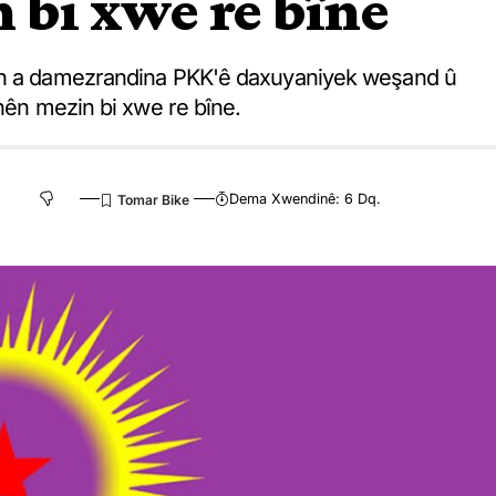
 bi xwe re bîne
'an a damezrandina PKK'ê daxuyaniyek weşand û
inên mezin bi xwe re bîne.
Dema Xwendinê: 6 Dq.