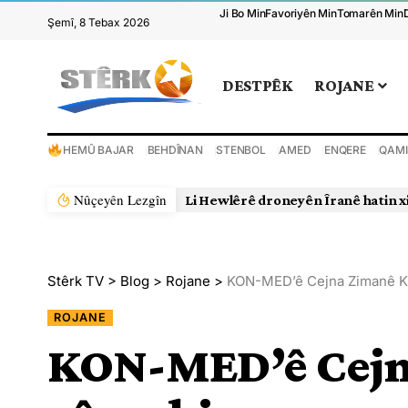
Ji Bo Min
Favoriyên Min
Tomarên Min
Şemî, 8 Tebax 2026
DESTPÊK
ROJANE
HEMÛ BAJAR
BEHDÎNAN
STENBOL
AMED
ENQERE
QAMI
Nûçeyên Lezgîn
Li Hewlêrê droneyên Îranê hatin x
Stêrk TV
>
Blog
>
Rojane
>
KON-MED’ê Cejna Zimanê Kur
ROJANE
KON-MED’ê Cejn