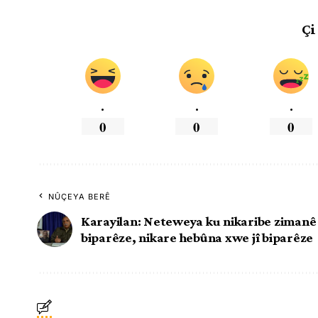
Çi
.
.
.
0
0
0
NÛÇEYA BERÊ
Karayilan: Neteweya ku nikaribe ziman
biparêze, nikare hebûna xwe jî biparêze