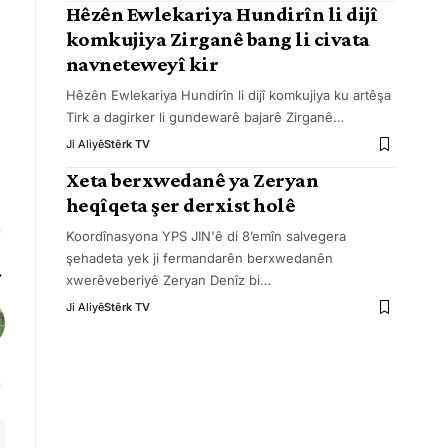
Hêzên Ewlekariya Hundirîn li dijî
komkujiya Zirganê bang li civata
navneteweyî kir
Hêzên Ewlekariya Hundirîn li dijî komkujiya ku artêşa
Tirk a dagirker li gundewarê bajarê Zirganê
…
Ji Aliyê
Stêrk TV
Xeta berxwedanê ya Zeryan
heqîqeta şer derxist holê
Koordînasyona YPS JIN'ê di 8’emîn salvegera
şehadeta yek ji fermandarên berxwedanên
xwerêveberiyê Zeryan Denîz bi
…
Ji Aliyê
Stêrk TV