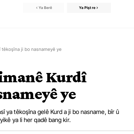
Ya Berê
Ya Pişt re
 têkoşîna ji bo nasnameyê ye
imanê Kurdî
asnameyê ye
î ya têkoşîna gelê Kurd a ji bo nasname, bîr û
ikê ya li her qadê bang kir.