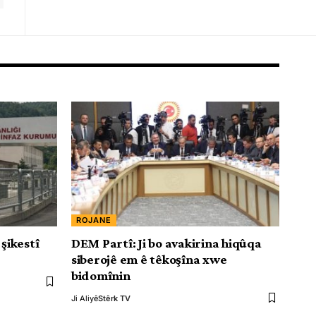
ROJANE
 şikestî
DEM Partî: Ji bo avakirina hiqûqa
siberojê em ê têkoşîna xwe
bidomînin
Ji Aliyê
Stêrk TV