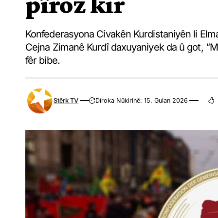
pîroz kir
Konfederasyona Civakên Kurdistaniyên li Elm
Cejna Zimanê Kurdî daxuyaniyek da û got, “M
fêr bibe.
Stêrk TV
Dîroka Nûkirinê: 15. Gulan 2026