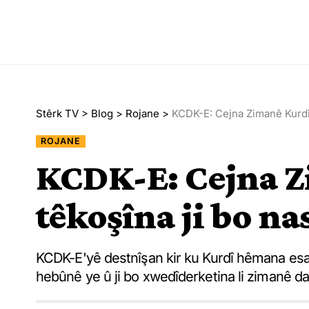
Stêrk TV
>
Blog
>
Rojane
>
KCDK-E: Cejna Zimanê Kurdî
ROJANE
KCDK-E: Cejna Z
têkoşîna ji bo n
KCDK-E'yê destnîşan kir ku Kurdî hêmana esas
hebûnê ye û ji bo xwedîderketina li zimanê day