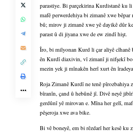
parastiye. Bi parçekirina Kurdistanê ku li
mafê perwerdehiya bi zimanê xwe bêpar m
bû; mirov ji zimanê xwe yê dayikê dûr ke
parast û di jiyana xwe de ew zindî hişt.
Îro, bi milyonan Kurd li çar aliyê cîhanê
ên Kurdî diaxivin, vî zimanî ji nifşekî b
mezin yek ji mînakên herî xurt ên îradey
Roja Zimanê Kurdî ne tenê pîrozbahiya zi
bîranîn, çand û hebûnê jî. Divê neyê jib
gerdûnî yê mirovan e. Mîna her gelî, maf
pêşeroja xwe ava bike.
Bi vê boneyê, em bi rêzdarî her kesê ku zi