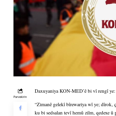
Daxuyaniya KON-MED’ê bi vî rengî ye:
Parvekirin
“Zimanê gelekî bîrewariya wî ye; dîrok,
ku bi sedsalan tevî hemû zilm, qedexe û 