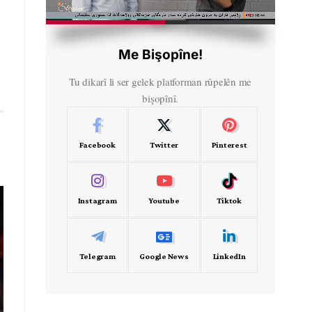
HD
00:43
Me Bişopîne!
Tu dikarî li ser gelek platforman rûpelên me
bişopînî.
Facebook
Twitter
Pinterest
Instagram
Youtube
Tiktok
Telegram
Google News
LinkedIn