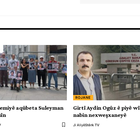
ROJANE
Şemiyê aqûbeta Suleyman
Girtî Aydin Ogûz ê piyê wî
sîn
nabin nexweşxaneyê
V
Ji Aliyê
Stêrk TV