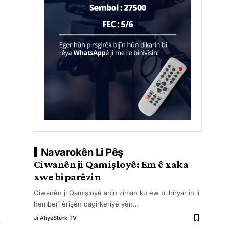
Navarokên Li Pêş
Ciwanên ji Qamişloyê: Em ê xaka
xwe biparêzin
Ciwanên ji Qamişloyê anîn ziman ku ew bi biryar in li
hemberî êrîşên dagirkeriyê yên
…
Ji Aliyê
Stêrk TV