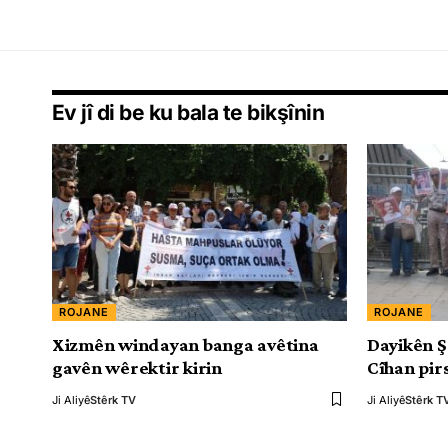
Ev jî di be ku bala te bikşînin
ROJANE
ROJANE
Xizmên windayan banga avêtina
Dayikên 
gavên wêrektir kirin
Cîhan pir
Ji Aliyê
Stêrk TV
Ji Aliyê
Stêrk T