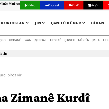
Dîtinên Min
Blog
Video
Podcast
Zindî
Arşîv
KURDISTAN
JIN
ÇAND Û HÛNER
CÎHAN
ŞLO
KOBANÊ
WAN
ŞENGAL
HESEKÊ
ŞIRNEX
MÊRDÎN
RIHA
LEZ
istin
dî pîroz kir
a Zimanê Kurdî