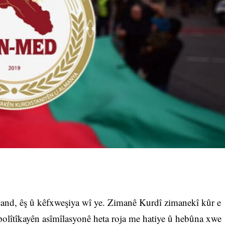
 çand, êş û kêfxweşiya wî ye. Zimanê Kurdî zimanekî kûr e
polîtîkayên asîmîlasyonê heta roja me hatiye û hebûna xwe