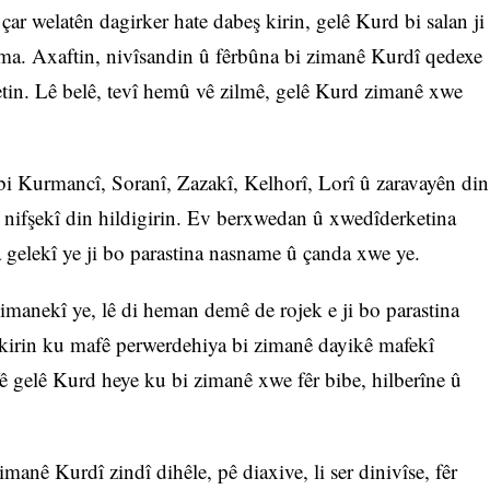
 çar welatên dagirker hate dabeş kirin, gelê Kurd bi salan ji
a. Axaftin, nivîsandin û fêrbûna bi zimanê Kurdî qedexe
tin. Lê belê, tevî hemû vê zilmê, gelê Kurd zimanê xwe
 bi Kurmancî, Soranî, Zazakî, Kelhorî, Lorî û zaravayên din
o nifşekî din hildigirin. Ev berxwedan û xwedîderketina
a gelekî ye ji bo parastina nasname û çanda xwe ye.
manekî ye, lê di heman demê de rojek e ji bo parastina
îrkirin ku mafê perwerdehiya bi zimanê dayikê mafekî
ê gelê Kurd heye ku bi zimanê xwe fêr bibe, hilberîne û
manê Kurdî zindî dihêle, pê diaxive, li ser dinivîse, fêr