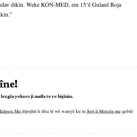
îne silav dikin. Weke KON-MED, em 15’ê Gulanê Roja
kin.”
îne!
ezgîn yekser ji maîla te re bişînin.
 Malpera Me
dipejînî û dîsa tê wê wateyê ku tu
Şert û Mercên me
qebûl