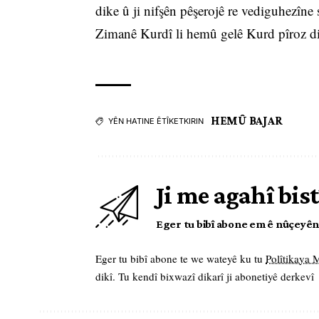
dike û ji nifşên pêşerojê re vediguhez
Zimanê Kurdî li hemû gelê Kurd pîroz di
HEMÛ BAJAR
YÊN HATINE ÊTÎKETKIRIN
Ji me agahî bist
Eger tu bibî abone em ê nûçeyên l
Eger tu bibî abone te we wateyê ku tu
Polîtikaya
dikî. Tu kendî bixwazî dikarî ji abonetiyê derkevî