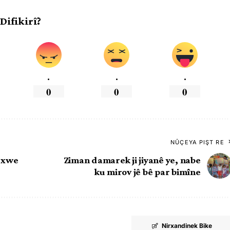
 Difikirî?
.
.
.
0
0
0
NÛÇEYA PIŞT RE
ê xwe
Ziman damarek ji jiyanê ye, nabe
ku mirov jê bê par bimîne
Nirxandinek Bike