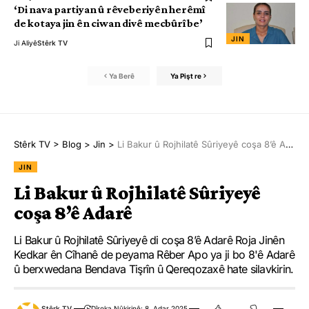
‘Di nava partiyan û rêveberiyên herêmî
de kotaya jin ên ciwan divê mecbûrî be’
JIN
Ji Aliyê
Stêrk TV
Ya Berê
Ya Pişt re
Stêrk TV
>
Blog
>
Jin
>
Li Bakur û Rojhilatê Sûriyeyê coşa 8’ê Adarê
JIN
Li Bakur û Rojhilatê Sûriyeyê
coşa 8’ê Adarê
Li Bakur û Rojhilatê Sûriyeyê di coşa 8’ê Adarê Roja Jinên
Kedkar ên Cîhanê de peyama Rêber Apo ya ji bo 8'ê Adarê
û berxwedana Bendava Tişrîn û Qereqozaxê hate silavkirin.
Stêrk TV
Dîroka Nûkirinê: 8. Adar 2025