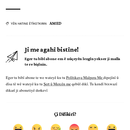
AMED
YÊN HATINE ÊTÎKETKIRIN
Ji me agahî bistîne!
Eger tu bibî abone em ê nûçeyên lezgîn yekser ji maîla
te re bişînin.
Eger tu bibî abone te we wateyê ku tu
Polîtikaya Malpera Me
dipejînî û
dîsa tê wê wateyê ku tu
Şert û Mercên me
qebûl dikî. Tu kendî bixwazî
dikarî ji abonetiyê derkevî
Çi Difikirî?