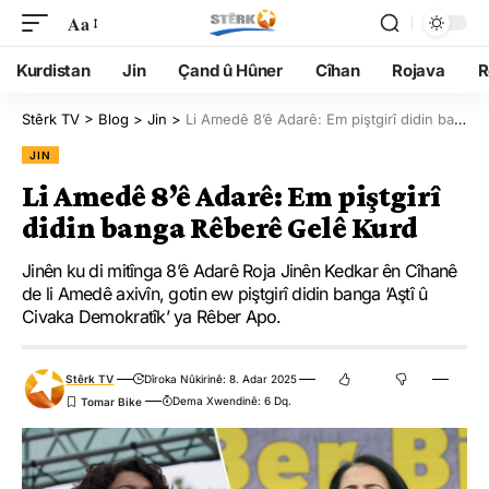
Aa
Kurdistan
Jin
Çand û Hûner
Cîhan
Rojava
R
Stêrk TV
>
Blog
>
Jin
>
Li Amedê 8’ê Adarê: Em piştgirî didin banga Rêberê Gelê Kurd
JIN
Li Amedê 8’ê Adarê: Em piştgirî
didin banga Rêberê Gelê Kurd
Jinên ku di mitînga 8’ê Adarê Roja Jinên Kedkar ên Cîhanê
de li Amedê axivîn, gotin ew piştgirî didin banga ‘Aştî û
Civaka Demokratîk’ ya Rêber Apo.
Stêrk TV
Dîroka Nûkirinê: 8. Adar 2025
Dema Xwendinê: 6 Dq.