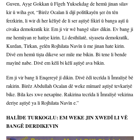
Guven, Ayşe Gokkan û Fîgeh Yuksekdag de hemû jinan silav
kir û wiha got, “Birêz Ocalan li dijî polîtîkayên şer ên tên
ferzkirin, li wir di her kêliyê de li ser aştiyê fikirî û banga aştî û
civaka demokratik kir. Em ji vir wê bangê silav dikin. Ev bang ji
me hemûyan re hatiye kirin. Li desthilatê, siyaseta demokratîk,
Kurdan, Tirkan, gelên Rojhilata Navîn û me jinan hate kirin.
Divê em hemû tişta dikeve ser mile me bikin. Bi tene li bende
mayînê nabe. Divê em kêlî bi kêlî aştiyê ava bikin.
Em ji vir bang li Enqereyê jî dikin. Divê êdî tecrîda li Îmraliyê bê
rakirin. Birêz Abdullah Ocalan dê weke mîmarê aştiyê tevkariyê
bike. Bila kes xwe nexapîne. Rakirina tecrîda li Îmraliyê vekirina
deriye aştiyê ya li Rojhilata Navîn e.”
HALÎDE TURKOGLU: EM WEKE JIN XWEDÎ LI VÊ
BANGÊ DERDIKEVIN