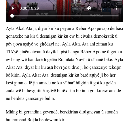
Ayla Akat Ata jî, diyar kir ku peyama Rêber Apo pêvajo derbasî
qonaxeke nû kir û destnîşan kir ku ew bi civaka demokratîk û
pêvajoya aştiyê ve girêdayî ne. Ayla Akta Ata anî ziman ku
TJA’yê, jinên ciwan û dayik li pişt banga Rêber Apo ne û got ku
ev bang wê bandorê li gelên Rojhilata Navîn û cîhanê bike. Ayla
Akat Ata, diyar kir ku aştî hêvî ye û divê ji bo çareseriyê têkoşîn
bê kirin. Ayla Akat Ata, destnîşan kir ku barê aştiyê ji bo her
kesî giran e, lê jin amade ne ku vî barî hilgirin û got ku gelên
cuda wê bi hevgirtinê aştiyê bi rêxistin bikin û got ku ew amade
ne berdêla çareseriyê bidin.
Mîtîng bi gerandina govendê, berzkirina dirûşmeyan û stranên
hunermend Rojda berdewam kir.