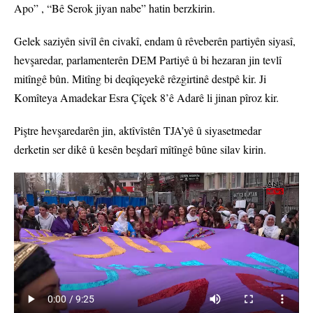
Apo” , “Bê Serok jiyan nabe” hatin berzkirin.
Gelek saziyên sivîl ên civakî, endam û rêveberên partiyên siyasî,
hevşaredar, parlamenterên DEM Partiyê û bi hezaran jin tevlî
mitîngê bûn. Mitîng bi deqîqeyekê rêzgirtinê destpê kir. Ji
Komîteya Amadekar Esra Çîçek 8’ê Adarê li jinan pîroz kir.
Piştre hevşaredarên jin, aktîvîstên TJA’yê û siyasetmedar
derketin ser dikê û kesên beşdarî mîtîngê bûne silav kirin.