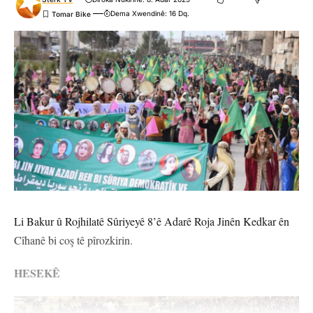
Dema Xwendinê: 16 Dq.
Li Bakur û Rojhilatê Sûriyeyê 8’ê Adarê Roja Jinên Kedkar ên
Cîhanê bi coş tê pîrozkirin.
HESEKÊ