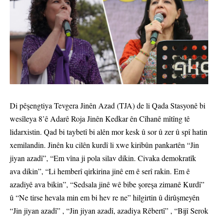
Di pêşengtiya Tevgera Jinên Azad (TJA) de li Qada Stasyonê bi
wesîleya 8’ê Adarê Roja Jinên Kedkar ên Cîhanê mîtîng tê
lidarxistin. Qad bi taybetî bi alên mor kesk û sor û zer û spî hatin
xemilandin. Jinên ku cilên kurdî li xwe kiribûn pankartên “Jin
jiyan azadî”, “Em vîna ji pola silav dikin. Civaka demokratîk
ava dikin”, “Li hemberî qirkirina jinê em ê serî rakin. Em ê
azadiyê ava bikin”, “Sedsala jinê wê bibe şoreşa zimanê Kurdî”
û “Ne tirse hevala min em bi hev re ne” hilgirtin û dirûşmeyên
“Jin jiyan azadî” , “Jin jiyan azadî, azadiya Rêbertî” , “Bijî Serok