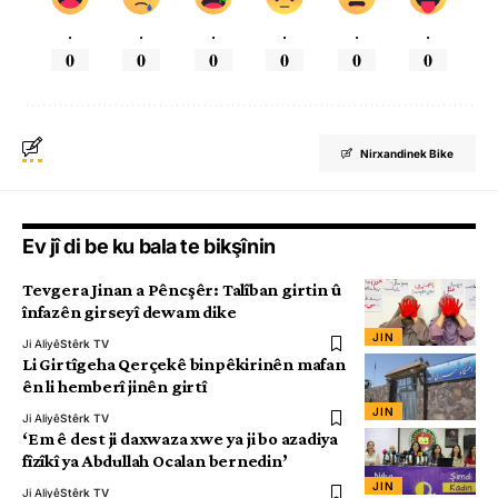
.
.
.
.
.
.
0
0
0
0
0
0
Nirxandinek Bike
Ev jî di be ku bala te bikşînin
Tevgera Jinan a Pêncşêr: Talîban girtin û
înfazên girseyî dewam dike
JIN
Ji Aliyê
Stêrk TV
Li Girtîgeha Qerçekê binpêkirinên mafan
ên li hemberî jinên girtî
JIN
Ji Aliyê
Stêrk TV
‘Em ê dest ji daxwaza xwe ya ji bo azadiya
fîzîkî ya Abdullah Ocalan bernedin’
JIN
Ji Aliyê
Stêrk TV