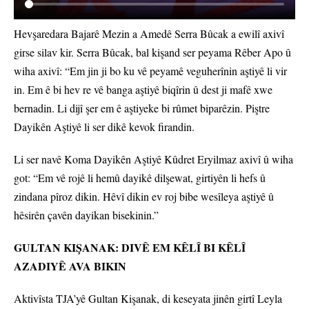
Hevşaredara Bajarê Mezin a Amedê Serra Bûcak a ewilî axivî
girse silav kir. Serra Bûcak, bal kişand ser peyama Rêber Apo û
wiha axivî: “Em jin ji bo ku vê peyamê veguherînin aştiyê li vir
in. Em ê bi hev re vê banga aştiyê biqîrin û dest ji mafê xwe
bernadin. Li dijî şer em ê aştiyeke bi rûmet biparêzin. Piştre
Dayikên Aştiyê li ser dikê kevok firandin.
Li ser navê Koma Dayikên Aştiyê Kûdret Eryilmaz axivî û wiha
got: “Em vê rojê li hemû dayikê dilşewat, girtiyên li hefs û
zindana pîroz dikin. Hêvî dikin ev roj bibe wesîleya aştiyê û
hêsirên çavên dayikan bisekinin.”
GULTAN KIŞANAK: DIVÊ EM KÊLÎ BI KÊLÎ
AZADIYÊ AVA BIKIN
Aktivîsta TJA’yê Gultan Kişanak, di keseyata jinên girtî Leyla