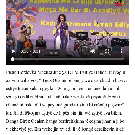
Piştre Berdevka Meclîsa Jinê ya DEM Partiyê Halîde Turkoglu
axivî û wiha got, “Birêz Ocalan bi banga xwe careke din hêviya
aştiyê li van xakan geş kir. Wî nîşanî hemû cîhanê da ku li dijî
şer aştî çêdibe. Hemû cîhanê bala xwe da vê peyamê. Hemû
cîhanê bi baldarî li vê peyamê guhdarî kir û bi erênî jî pêşwazî
kir. Jin di têkoşîna aştiyê de li pêş bin, jin wê aştiyê ava bikin.
Banga Birêz Ocalan banga berfirehkirina têkoşîna jinan a ji bo
wekheviyê ye. Em weke jin xwedî li vê bangê derdikevin û dê