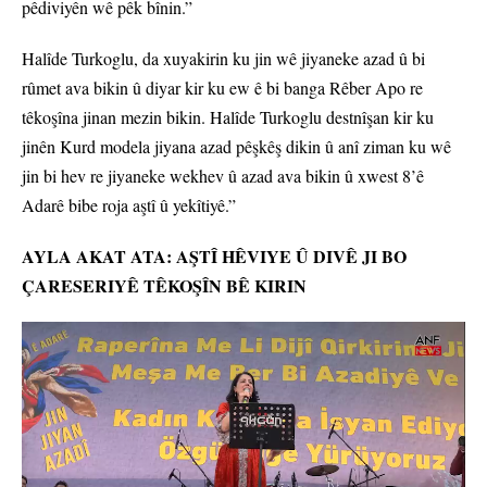
pêdiviyên wê pêk bînin.”
Halîde Turkoglu, da xuyakirin ku jin wê jiyaneke azad û bi
rûmet ava bikin û diyar kir ku ew ê bi banga Rêber Apo re
têkoşîna jinan mezin bikin. Halîde Turkoglu destnîşan kir ku
jinên Kurd modela jiyana azad pêşkêş dikin û anî ziman ku wê
jin bi hev re jiyaneke wekhev û azad ava bikin û xwest 8’ê
Adarê bibe roja aştî û yekîtiyê.”
AYLA AKAT ATA: AŞTÎ HÊVIYE Û DIVÊ JI BO
ÇARESERIYÊ TÊKOŞÎN BÊ KIRIN