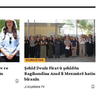
KURDISTAN
ev re
Şehîd Denîz Firat û şehîdên
in
Ragihandina Azad li Mexmûrê hatin
bîranîn
Ji Aliyê
Stêrk TV