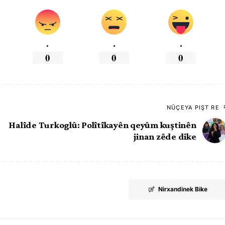
.
.
.
0
0
0
NÛÇEYA PIŞT RE
Halîde Turkoglû: Polîtîkayên qeyûm kuştinên
jinan zêde dike
Nirxandinek Bike