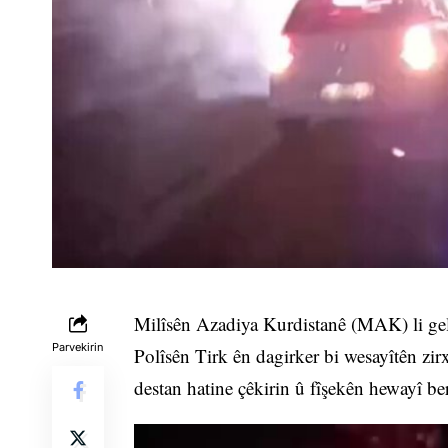
Milîsên Azadiya Kurdistanê (MAK) li gelek
Parvekirin
Polîsên Tirk ên dagirker bi wesayîtên zi
destan hatine çêkirin û fîşekên hewayî be