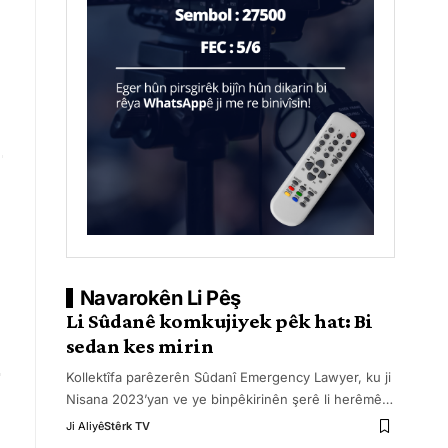
Navarokên Li Pêş
Li Sûdanê komkujiyek pêk hat: Bi
sedan kes mirin
Kollektîfa parêzerên Sûdanî Emergency Lawyer, ku ji
Nisana 2023’yan ve ye binpêkirinên şerê li herêmê
…
Ji Aliyê
Stêrk TV