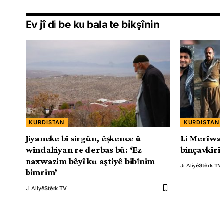
Ev jî di be ku bala te bikşînin
KURDISTAN
KURDISTAN
Jiyaneke bi sirgûn, êşkence û
Li Merîwa
windahiyan re derbas bû: ‘Ez
binçavkir
naxwazim bêyî ku aştiyê bibînim
Ji Aliyê
Stêrk T
bimrim’
Ji Aliyê
Stêrk TV