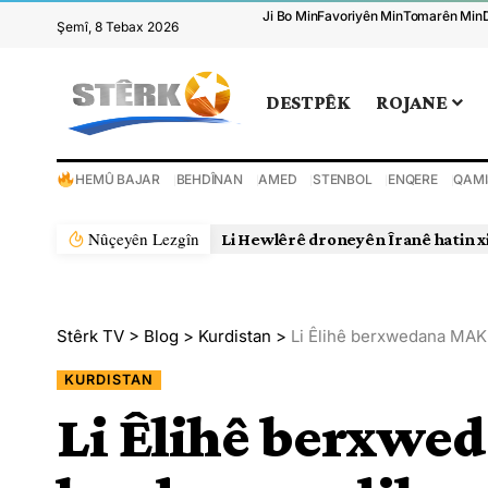
Ji Bo Min
Favoriyên Min
Tomarên Min
Şemî, 8 Tebax 2026
DESTPÊK
ROJANE
HEMÛ BAJAR
BEHDÎNAN
AMED
STENBOL
ENQERE
QAMI
Nûçeyên Lezgîn
Li Hewlêrê droneyên Îranê hatin x
Stêrk TV
>
Blog
>
Kurdistan
>
Li Êlihê berxwedana MAK
KURDISTAN
Li Êlihê berxwe