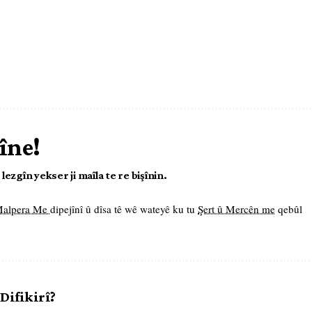
îne!
ezgîn yekser ji maîla te re bişînin.
 Malpera Me
dipejînî û dîsa tê wê wateyê ku tu
Şert û Mercên me
qebûl
 Difikirî?