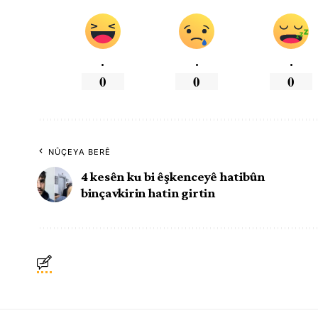
.
.
.
0
0
0
NÛÇEYA BERÊ
4 kesên ku bi êşkenceyê hatibûn
binçavkirin hatin girtin