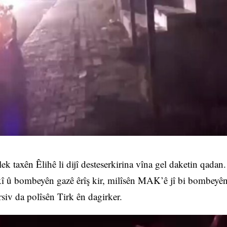
 taxên Êlihê li dijî desteserkirina vîna gel daketin qadan.
rxî û bombeyên gazê êrîş kir, milîsên MAK’ê jî bi bombeyê
rsiv da polîsên Tirk ên dagirker.