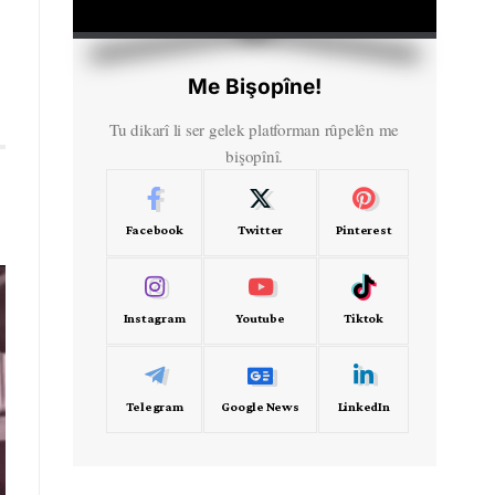
HD
00:36
Me Bişopîne!
Tu dikarî li ser gelek platforman rûpelên me
bişopînî.
Facebook
Twitter
Pinterest
Instagram
Youtube
Tiktok
Telegram
Google News
LinkedIn