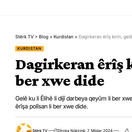
Stêrk TV
>
Blog
>
Kurdistan
>
Dagirkeran êrîş kirin, gel
KURDISTAN
Dagirkeran êrîş ki
ber xwe dide
Gelê ku li Êlihê li dijî darbeya qeyûm li ber xwe 
êrîşa polîsan li ber xwe dide.
Stêrk TV
Dîroka Nûkirinê: 7. Mijdar 2024