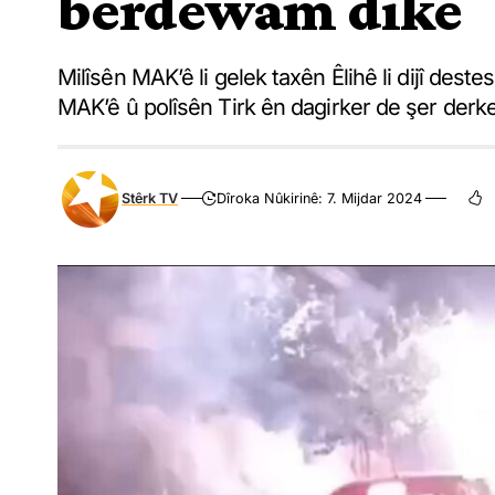
berdewam dike
Milîsên MAK’ê li gelek taxên Êlihê li dijî deste
MAK’ê û polîsên Tirk ên dagirker de şer derke
Stêrk TV
Dîroka Nûkirinê: 7. Mijdar 2024