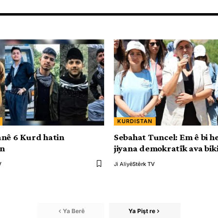
KURDISTAN
nê 6 Kurd hatin
Sebahat Tuncel: Em ê bi h
in
jiyana demokratîk ava bik
V
Ji Aliyê
Stêrk TV
Ya Berê
Ya Pişt re