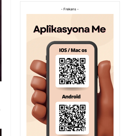
- Frekans -
n