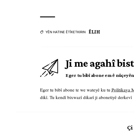
ÊLIH
YÊN HATINE ÊTÎKETKIRIN
Ji me agahî bist
Eger tu bibî abone em ê nûçeyên l
Eger tu bibî abone te we wateyê ku tu
Polîtikaya
dikî. Tu kendî bixwazî dikarî ji abonetiyê derkevî
Çi