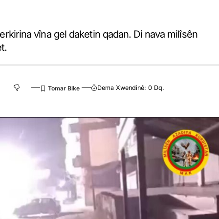
serkirina vîna gel daketin qadan. Di nava milîsên
t.
Dema Xwendinê: 0 Dq.