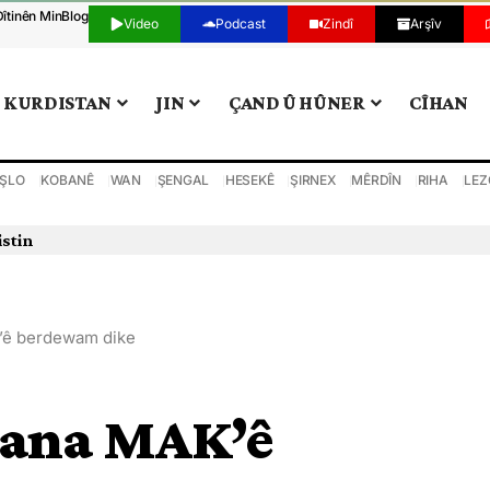
Dîtinên Min
Blog
Video
Podcast
Zindî
Arşîv
KURDISTAN
JIN
ÇAND Û HÛNER
CÎHAN
ŞLO
KOBANÊ
WAN
ŞENGAL
HESEKÊ
ŞIRNEX
MÊRDÎN
RIHA
LEZ
istin
’ê berdewam dike
dana MAK’ê