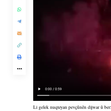
Li gelek nuqteyan pevçûnên dijwar û b