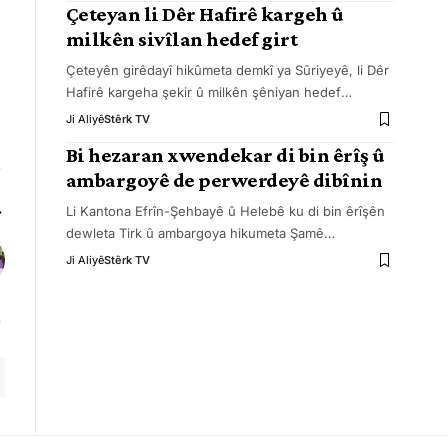
Çeteyan li Dêr Hafirê kargeh û
milkên sivîlan hedef girt
Çeteyên girêdayî hikûmeta demkî ya Sûriyeyê, li Dêr
Hafirê kargeha şekir û milkên şêniyan hedef
…
Ji Aliyê
Stêrk TV
Bi hezaran xwendekar di bin êrîş û
ambargoyê de perwerdeyê dibînin
Li Kantona Efrîn-Şehbayê û Helebê ku di bin êrîşên
dewleta Tirk û ambargoya hikumeta Şamê
…
Ji Aliyê
Stêrk TV