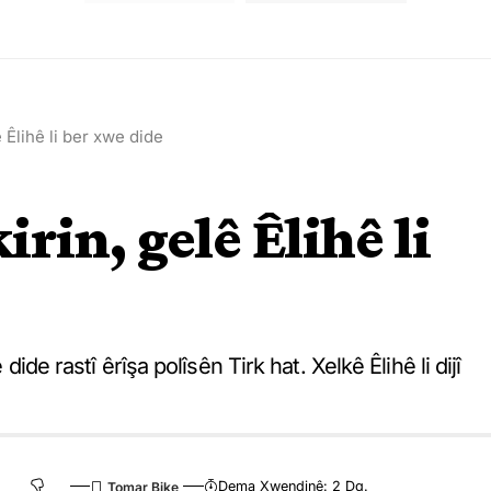
ê Êlihê li ber xwe dide
rin, gelê Êlihê li
dide rastî êrîşa polîsên Tirk hat. Xelkê Êlihê li dijî
Dema Xwendinê: 2 Dq.