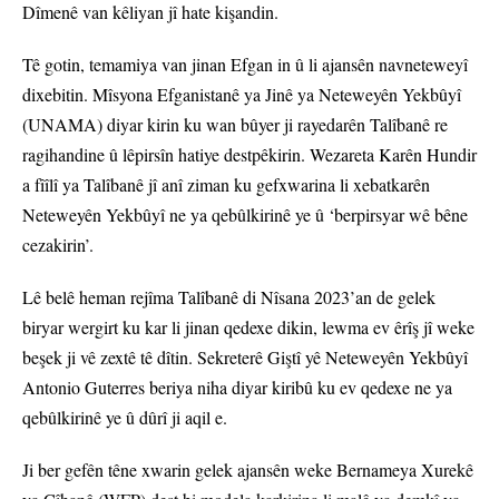
Dîmenê van kêliyan jî hate kişandin.
Tê gotin, temamiya van jinan Efgan in û li ajansên navneteweyî
dixebitin. Mîsyona Efganistanê ya Jinê ya Neteweyên Yekbûyî
(UNAMA) diyar kirin ku wan bûyer ji rayedarên Talîbanê re
ragihandine û lêpirsîn hatiye destpêkirin. Wezareta Karên Hundir
a fîîlî ya Talîbanê jî anî ziman ku gefxwarina li xebatkarên
Neteweyên Yekbûyî ne ya qebûlkirinê ye û ‘berpirsyar wê bêne
cezakirin’.
Lê belê heman rejîma Talîbanê di Nîsana 2023’an de gelek
biryar wergirt ku kar li jinan qedexe dikin, lewma ev êrîş jî weke
beşek ji vê zextê tê dîtin. Sekreterê Giştî yê Neteweyên Yekbûyî
Antonio Guterres beriya niha diyar kiribû ku ev qedexe ne ya
qebûlkirinê ye û dûrî ji aqil e.
Ji ber gefên têne xwarin gelek ajansên weke Bernameya Xurekê