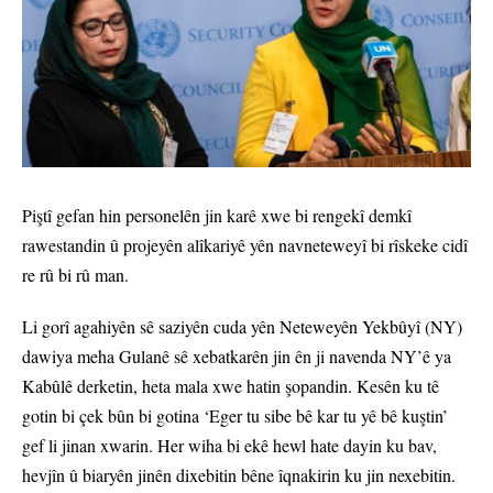
Piştî gefan hin personelên jin karê xwe bi rengekî demkî
rawestandin û projeyên alîkariyê yên navneteweyî bi rîskeke cidî
re rû bi rû man.
Li gorî agahiyên sê saziyên cuda yên Neteweyên Yekbûyî (NY)
dawiya meha Gulanê sê xebatkarên jin ên ji navenda NY’ê ya
Kabûlê derketin, heta mala xwe hatin şopandin. Kesên ku tê
gotin bi çek bûn bi gotina ‘Eger tu sibe bê kar tu yê bê kuştin’
gef li jinan xwarin. Her wiha bi ekê hewl hate dayin ku bav,
hevjîn û biaryên jinên dixebitin bêne îqnakirin ku jin nexebitin.