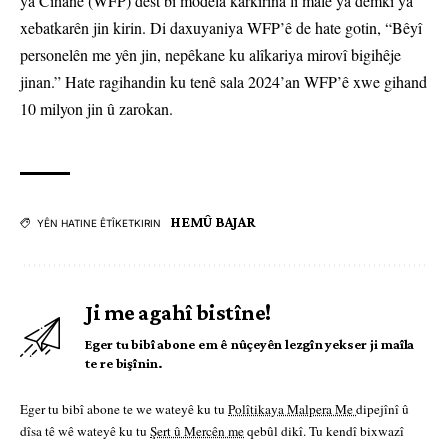
ya Cîhanê (WFP) dest bi modela karkirina li malê ya demkî ya
xebatkarên jin kirin. Di daxuyaniya WFP’ê de hate gotin, “Bêyî
personelên me yên jin, nepêkane ku alîkariya mirovî bigihêje
jinan.” Hate ragihandin ku tenê sala 2024’an WFP’ê xwe gihand
10 milyon jin û zarokan.
HEMÛ BAJAR
YÊN HATINE ÊTÎKETKIRIN
Ji me agahî bistîne!
Eger tu bibî abone em ê nûçeyên lezgîn yekser ji maîla
te re bişînin.
Eger tu bibî abone te we wateyê ku tu
Polîtikaya Malpera Me
dipejînî û
dîsa tê wê wateyê ku tu
Şert û Mercên me
qebûl dikî. Tu kendî bixwazî