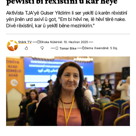
pêwîstî bi rêxistinî û kar heye
Aktîvîsta TJA'yê Gulser Yildirim li ser yekîtî û karên rêxistinî
yên jinên urd axivî û got, "Em bi hêvî ne, lê hêvî têrê nake.
Divê rêxistinî, kar û yekîtî bêne mezinkirin."
Stêrk TV
Dîroka Nûkirinê: 10. Hezîran 2025
Dema Xwendinê: 5 Dq.