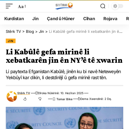
Aa
Kurdistan
Jin
Çand û Hûner
Cîhan
Rojava
R
Stêrk TV
>
Blog
>
Jin
>
Li Kabûlê gefa mirinê li xebatkarên jin ên NY’ê tê xwarin
JIN
Li Kabûlê gefa mirinê li
xebatkarên jin ên NY’ê tê xwarin
Li paytexta Efganistan Kabûlê, jinên ku bi navê Neteweyên
Yekbûyî kar dikin, li destdirêjî û gefa mirinê rast tên.
Stêrk TV
Dîroka Nûkirinê: 10. Hezîran 2025
Dema Xwendinê: 2 Dq.