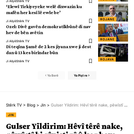
Ji Aliyê
Stêrk TV
‘Elewî Tirkiyeyeke welê dixwazin ku
mafên her kesî lê ewle be’
ROJANE
Ji Aliyê
Stêrk TV
Ozel: Divê gavên demokratîkbûnê di nav
hev de bên avêtin
ROJANE
Ji Aliyê
Stêrk TV
Di teqîna Şamê de 2 kes jiyana xwe ji dest
dan û 13 kes birîndar bûn
ROJAVA
Ji Aliyê
Stêrk TV
Ya Berê
Ya Pişt re
Stêrk TV
>
Blog
>
Jin
>
Gulser Yildirim: Hêvî têrê nake, pêwîstî bi rêxistinî û kar heye
JIN
Gulser Yildirim: Hêvî têrê nake,