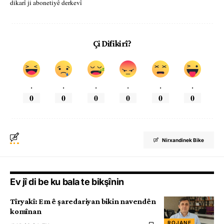
dikarî ji abonetiyê derkevî
Çi Difikirî?
.
.
.
.
.
.
0
0
0
0
0
0
Nirxandinek Bike
Ev jî di be ku bala te bikşînin
Tîryakî: Em ê şaredariyan bikin navendên
komînan
ROJANE