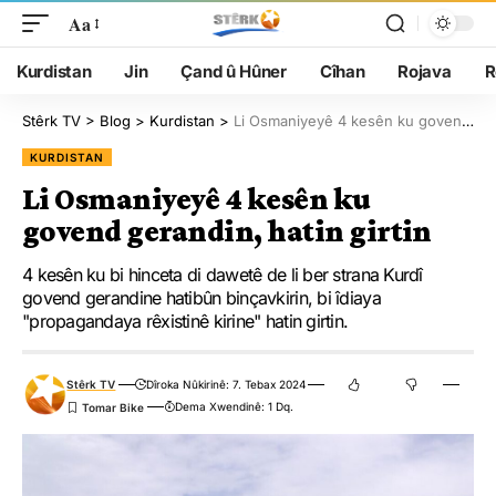
Aa
Kurdistan
Jin
Çand û Hûner
Cîhan
Rojava
R
Stêrk TV
>
Blog
>
Kurdistan
>
Li Osmaniyeyê 4 kesên ku govend gerandin, hatin girtin
KURDISTAN
Li Osmaniyeyê 4 kesên ku
govend gerandin, hatin girtin
4 kesên ku bi hinceta di dawetê de li ber strana Kurdî
govend gerandine hatibûn binçavkirin, bi îdiaya
"propagandaya rêxistinê kirine" hatin girtin.
Stêrk TV
Dîroka Nûkirinê: 7. Tebax 2024
Dema Xwendinê: 1 Dq.