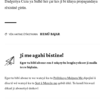
Dadgeriya Ceza ya Sulhê her çar kes jî bi îdiaya propagandaya
rêxistinê girtin.
HEMÛ BAJAR
YÊN HATINE ÊTÎKETKIRIN
Ji me agahî bistîne!
Eger tu bibî abone em ê nûçeyên lezgîn yekser ji maîla
te re bişînin.
Eger tu bibî abone te we wateyê ku tu
Polîtikaya Malpera Me
dipejînî û
dîsa tê wê wateyê ku tu
Şert û Mercên me
qebûl dikî. Tu kendî bixwazî
dikarî ji abonetiyê derkevî