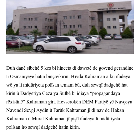
Duh danê sibehê 5 kes bi hinceta di dawetê de govend gerandine
li Osmaniyeyê hatin binçavkirin. Hîvda Kahraman a ku îfadeya
wê ya li midûriyeta polîsan temam bû, duh sewqî dadgehê hat
kirin û Dadgeriya Ceza ya Sulhê bi îdiaya “propagandaya
rêxistinê” Kahraman girt. Hevserokên DEM Partiyê yê Navçeya
Navendî Sevgî Aydin û Farûk Kahraman jî di nav de Hakan
Kahraman û Mûrat Kahraman jî piştî îfadeya li midûriyeta
polîsan îro sewqî dadgehê hatin kirin.