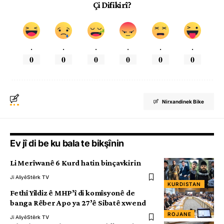
Çi Difikirî?
.
.
.
.
.
.
0
0
0
0
0
0
Nirxandinek Bike
Ev jî di be ku bala te bikşînin
Li Merîwanê 6 Kurd hatin binçavkirin
Ji Aliyê
Stêrk TV
KURDISTAN
Fethî Yildiz ê MHP’î di komîsyonê de
banga Rêber Apo ya 27’ê Sibatê xwend
ROJANE
Ji Aliyê
Stêrk TV