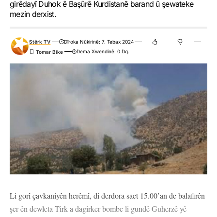
girêdayî Duhok ê Başûrê Kurdistanê barand û şewateke
mezin derxist.
Stêrk TV
Dîroka Nûkirinê: 7. Tebax 2024
Dema Xwendinê: 0 Dq.
Li gorî çavkaniyên herêmî, di derdora saet 15.00’an de balafirên
şer ên dewleta Tirk a dagirker bombe li gundê Guherzê yê