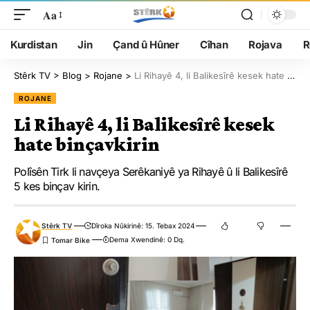
Aa
Kurdistan
Jin
Çand û Hûner
Cîhan
Rojava
R
Stêrk TV
>
Blog
>
Rojane
>
Li Rihayê 4, li Balikesîrê kesek hate binçavkirin
ROJANE
Li Rihayê 4, li Balikesîrê kesek
hate binçavkirin
Polîsên Tirk li navçeya Serêkaniyê ya Rihayê û li Balikesîrê
5 kes binçav kirin.
Stêrk TV
Dîroka Nûkirinê: 15. Tebax 2024
Dema Xwendinê: 0 Dq.