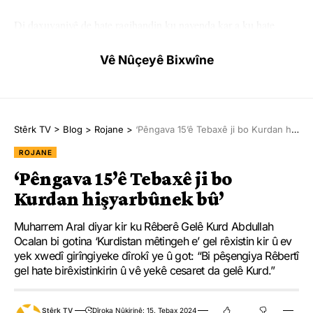
Di daxuyaniyê de hate ragihandin ku navenda kar a ku hate
tespîtkirin a kesekî faşîst ê AKP’yî ye hatiye şewitandin.
Vê Nûçeyê Bixwîne
Li gorî daxuyaniyê çalakî ji bo pîrozkirina Cejna Vejînê ya 15’ê
Tebaxê hatiye kirin.
Stêrk TV
>
Blog
>
Rojane
>
‘Pêngava 15’ê Tebaxê ji bo Kurdan hişyarbûnek bû’
ROJANE
‘Pêngava 15’ê Tebaxê ji bo
HEMÛ BAJAR
YÊN HATINE ÊTÎKETKIRIN
Kurdan hişyarbûnek bû’
Muharrem Aral diyar kir ku Rêberê Gelê Kurd Abdullah
Ji me agahî bistîne!
Ocalan bi gotina ‘Kurdistan mêtingeh e’ gel rêxistin kir û ev
yek xwedî girîngiyeke dîrokî ye û got: “Bi pêşengiya Rêbertî
Eger tu bibî abone em ê nûçeyên lezgîn yekser ji maîla
gel hate birêxistinkirin û vê yekê cesaret da gelê Kurd.”
te re bişînin.
Eger tu bibî abone te we wateyê ku tu
Polîtikaya Malpera Me
dipejînî û
Stêrk TV
Dîroka Nûkirinê: 15. Tebax 2024