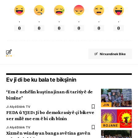
.
.
.
.
.
.
0
0
0
0
0
0
Nirxandinek Bike
Ev jî di be ku bala te bikşînin
‘Em ê nehêlin kuştina jinan di taritiyê de
bimîne’
JIN
Ji Aliyê
Stêrk TV
FEDA û YJED: Ji bo demokrasiyê çi bikeve
ser milê me em ê bi cih bînin
ROJANE
Ji Aliyê
Stêrk TV
Xizmên windayan banga avêtina gavên