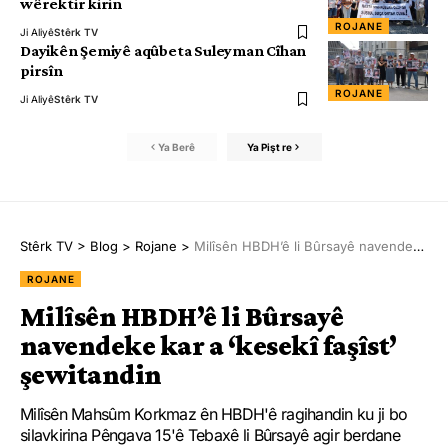
wêrektir kirin
ROJANE
Ji Aliyê
Stêrk TV
Dayikên Şemiyê aqûbeta Suleyman Cîhan
pirsîn
ROJANE
Ji Aliyê
Stêrk TV
Ya Berê
Ya Pişt re
Stêrk TV
>
Blog
>
Rojane
>
Milîsên HBDH’ê li Bûrsayê navendeke kar a ‘kesekî faşîst’ şewitandin
ROJANE
Milîsên HBDH’ê li Bûrsayê
navendeke kar a ‘kesekî faşîst’
şewitandin
Milîsên Mahsûm Korkmaz ên HBDH'ê ragihandin ku ji bo
silavkirina Pêngava 15'ê Tebaxê li Bûrsayê agir berdane