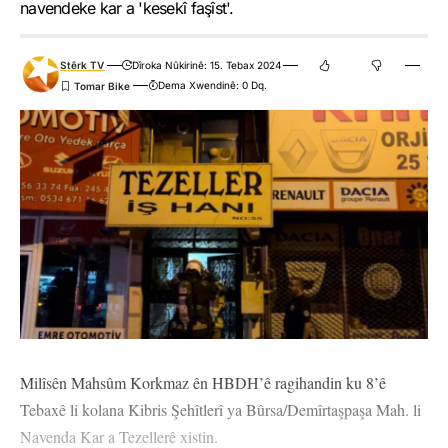
navendeke kar a 'kesekî faşîst'.
Stêrk TV
Dîroka Nûkirinê: 15. Tebax 2024
Dema Xwendinê: 0 Dq.
Milîsên Mahsûm Korkmaz ên HBDH’ê ragihandin ku 8’ê
Tebaxê li kolana Kibris Şehîtlerî ya Bûrsa/Demîrtaşpaşa Mah. li
Navenda Kar a Tezellerê xistin.