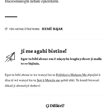
Haciosmanoglû nehate eşkerekirin.
HEMÛ BAJAR
YÊN HATINE ÊTÎKETKIRIN
Ji me agahî bistîne!
Eger tu bibî abone em ê nûçeyên lezgîn yekser ji maîla
te re bişînin.
Eger tu bibî abone te we wateyê ku tu
Polîtikaya Malpera Me
dipejînî û
dîsa tê wê wateyê ku tu
Şert û Mercên me
qebûl dikî. Tu kendî bixwazî
dikarî ji abonetiyê derkevî
Çi Difikirî?