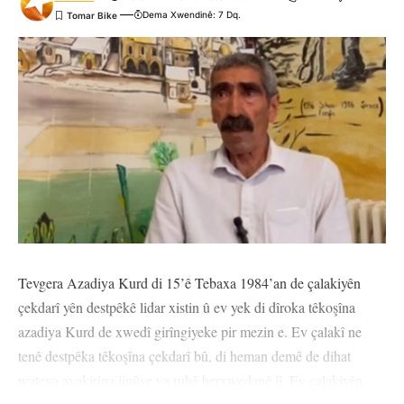
dîsa tê wê wateyê ku tu
Şert û Mercên me
qebûl dikî. Tu kendî bixwazî
Dema Xwendinê: 7 Dq.
dikarî ji abonetiyê derkevî
Çi Difikirî?
.
.
.
.
.
.
0
0
0
0
0
0
Nirxandinek Bike
Tevgera Azadiya Kurd di 15’ê Tebaxa 1984’an de çalakiyên
çekdarî yên destpêkê lidar xistin û ev yek di dîroka têkoşîna
azadiya Kurd de xwedî girîngiyeke pir mezin e. Ev çalakî ne
tenê destpêka têkoşîna çekdarî bû, di heman demê de dihat
wateya avakirina jinûve ya ruhê berxwedanê jî. Ev çalakiyên