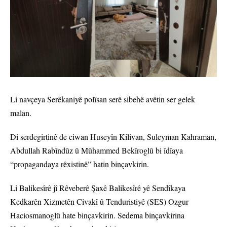
Li navçeya Serêkaniyê polîsan serê sibehê avêtin ser gelek
malan.
Di serdegirtinê de ciwan Huseyîn Kilivan, Suleyman Kahraman,
Abdullah Rabîndûz û Mûhammed Bekîroglû bi îdîaya
“propagandaya rêxistinê” hatin binçavkirin.
Li Balikesîrê jî Rêveberê Şaxê Balikesîrê yê Sendîkaya
Kedkarên Xizmetên Civakî û Tenduristiyê (SES) Ozgur
Haciosmanoglû hate binçavkirin. Sedema binçavkirina