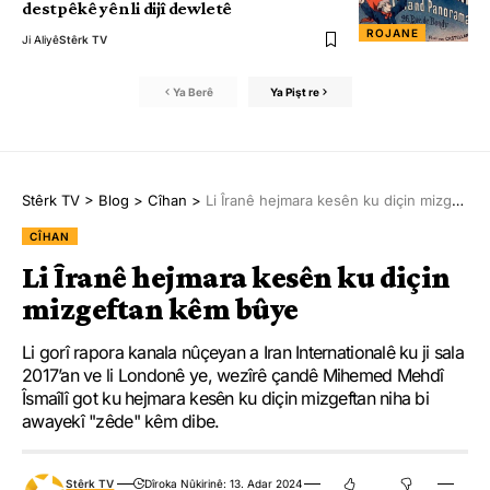
destpêkê yên li dijî dewletê
ROJANE
Ji Aliyê
Stêrk TV
Ya Berê
Ya Pişt re
Stêrk TV
>
Blog
>
Cîhan
>
Li Îranê hejmara kesên ku diçin mizgeftan kêm bûye
CÎHAN
Li Îranê hejmara kesên ku diçin
mizgeftan kêm bûye
Li gorî rapora kanala nûçeyan a Iran Internationalê ku ji sala
2017’an ve li Londonê ye, wezîrê çandê Mihemed Mehdî
Îsmaîlî got ku hejmara kesên ku diçin mizgeftan niha bi
awayekî "zêde" kêm dibe.
Stêrk TV
Dîroka Nûkirinê: 13. Adar 2024