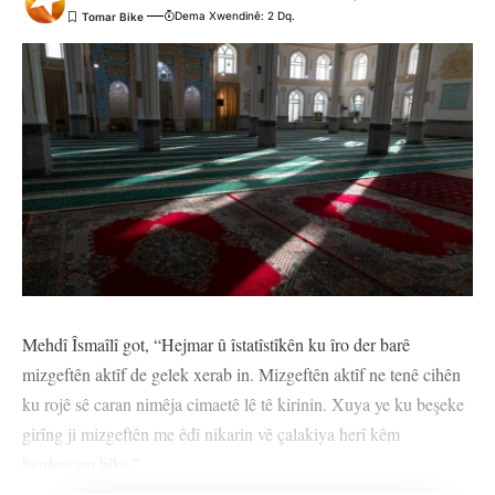
Dema Xwendinê: 2 Dq.
Mehdî Îsmaîlî got, “Hejmar û îstatîstîkên ku îro der barê
mizgeftên aktîf de gelek xerab in. Mizgeftên aktîf ne tenê cihên
ku rojê sê caran nimêja cimaetê lê tê kirinin. Xuya ye ku beşeke
girîng ji mizgeftên me êdî nikarin vê çalakiya herî kêm
berdewam bike.”
Ev daxuyanî hevdem bûn bi serdemeke ku jina ciwan a Kurd