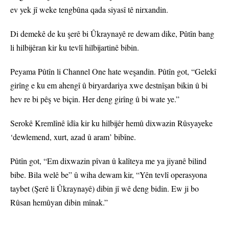
ev yek jî weke tengbûna qada siyasî tê nirxandin.
Di demekê de ku şerê bi Ûkraynayê re dewam dike, Pûtîn bang
li hilbijêran kir ku tevlî hilbijartinê bibin.
Peyama Pûtîn li Channel One hate weşandin. Pûtîn got, “Gelekî
girîng e ku em ahengî û biryardariya xwe destnîşan bikin û bi
hev re bi pêş ve biçin. Her deng girîng û bi wate ye.”
Serokê Kremlînê îdîa kir ku hilbijêr hemû dixwazin Rûsyayeke
‘dewlemend, xurt, azad û aram’ bibîne.
Pûtîn got, “Em dixwazin pîvan û kalîteya me ya jiyanê bilind
bibe. Bila welê be” û wiha dewam kir, “Yên tevlî operasyona
taybet (Şerê li Ûkraynayê) dibin jî wê deng bidin. Ew ji bo
Rûsan hemûyan dibin mînak.”