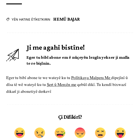
HEMÛ BAJAR
YÊN HATINE ÊTÎKETKIRIN
Ji me agahî bistîne!
Eger tu bibî abone em ê nûçeyên lezgîn yekser ji maîla
te re bişînin.
Eger tu bibî abone te we wateyê ku tu
Polîtikaya Malpera Me
dipejînî û
dîsa tê wê wateyê ku tu
Şert û Mercên me
qebûl dikî. Tu kendî bixwazî
dikarî ji abonetiyê derkevî
Çi Difikirî?