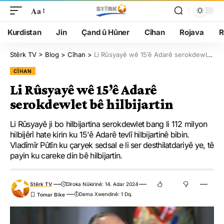
Aa
Kurdistan
Jin
Çand û Hûner
Cîhan
Rojava
R
Stêrk TV
>
Blog
>
Cîhan
>
Li Rûsyayê wê 15’ê Adarê serokdewlet bê hilbijartin
CÎHAN
Li Rûsyayê wê 15’ê Adarê
serokdewlet bê hilbijartin
Li Rûsyayê ji bo hilbijartina serokdewlet bang li 112 milyon
hilbijêrî hate kirin ku 15'ê Adarê tevlî hilbijartinê bibin.
Vladîmîr Pûtîn ku çaryek sedsal e li ser desthilatdariyê ye, tê
payin ku careke din bê hilbijartin.
Stêrk TV
Dîroka Nûkirinê: 14. Adar 2024
Dema Xwendinê: 1 Dq.