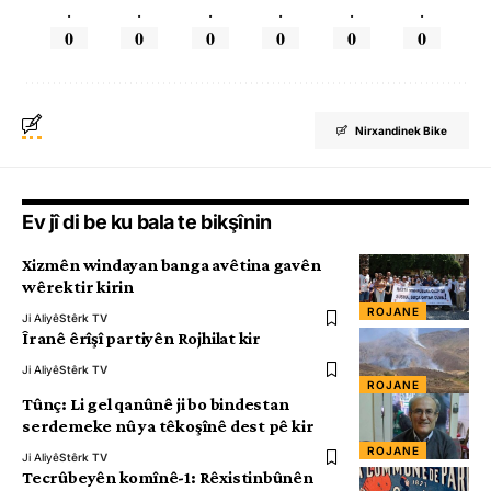
.
.
.
.
.
.
0
0
0
0
0
0
Nirxandinek Bike
Ev jî di be ku bala te bikşînin
Xizmên windayan banga avêtina gavên
wêrektir kirin
ROJANE
Ji Aliyê
Stêrk TV
Îranê êrîşî partiyên Rojhilat kir
Ji Aliyê
Stêrk TV
ROJANE
Tûnç: Li gel qanûnê ji bo bindestan
serdemeke nû ya têkoşînê dest pê kir
ROJANE
Ji Aliyê
Stêrk TV
Tecrûbeyên komînê-1: Rêxistinbûnên