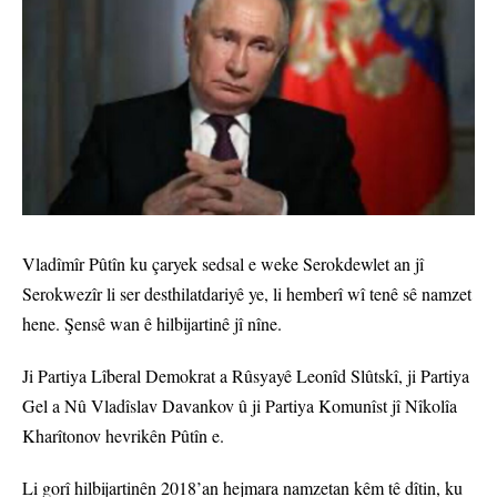
Vladîmîr Pûtîn ku çaryek sedsal e weke Serokdewlet an jî
Serokwezîr li ser desthilatdariyê ye, li hemberî wî tenê sê namzet
hene. Şensê wan ê hilbijartinê jî nîne.
Ji Partiya Lîberal Demokrat a Rûsyayê Leonîd Slûtskî, ji Partiya
Gel a Nû Vladîslav Davankov û ji Partiya Komunîst jî Nîkolîa
Kharîtonov hevrikên Pûtîn e.
Li gorî hilbijartinên 2018’an hejmara namzetan kêm tê dîtin, ku