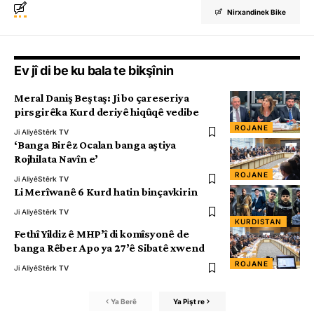
Nirxandinek Bike
Ev jî di be ku bala te bikşînin
Meral Daniş Beştaş: Ji bo çareseriya
pirsgirêka Kurd deriyê hiqûqê vedibe
ROJANE
Ji Aliyê
Stêrk TV
‘Banga Birêz Ocalan banga aştiya
Rojhilata Navîn e’
ROJANE
Ji Aliyê
Stêrk TV
Li Merîwanê 6 Kurd hatin binçavkirin
Ji Aliyê
Stêrk TV
KURDISTAN
Fethî Yildiz ê MHP’î di komîsyonê de
banga Rêber Apo ya 27’ê Sibatê xwend
ROJANE
Ji Aliyê
Stêrk TV
Ya Berê
Ya Pişt re