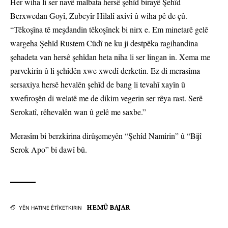
Her wiha li ser navê malbata hersê şehîd birayê Şehîd
Berxwedan Goyî, Zubeyîr Hilalî axivî û wiha pê de çû.
“Têkoşîna tê meşdandin têkoşînek bi nirx e. Em minetarê gelê
wargeha Şehîd Rustem Cûdî ne ku ji destpêka ragihandina
şehadeta van hersê şehîdan heta niha li ser lingan in. Xema me
parvekirin û li şehîdên xwe xwedî derketin. Ez di merasîma
sersaxiya hersê hevalên şehîd de bang li tevahî xayîn û
xwefiroşên di welatê me de dikim vegerin ser rêya rast. Serê
Serokatî, rêhevalên wan û gelê me saxbe.”
Merasîm bi berzkirina dirûşemeyên “Şehîd Namirin” û “Bijî
Serok Apo” bi dawî bû.
HEMÛ BAJAR
YÊN HATINE ÊTÎKETKIRIN