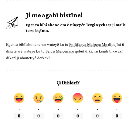
Ji me agahî bistîne!
Eger tu bibî abone em ê nûçeyên lezgîn yekser ji maîla
te re bişînin.
Eger tu bibî abone te we wateyê ku tu
Polîtikaya Malpera Me
dipejînî û
dîsa tê wê wateyê ku tu
Şert û Mercên me
qebûl dikî. Tu kendî bixwazî
dikarî ji abonetiyê derkevî
Çi Difikirî?
.
.
.
.
.
.
0
0
0
0
0
0