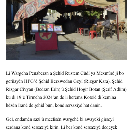
Li Wargeha Penaberan a Şehîd Rustem Cûdî ya Mexmûrê ji bo
gerîlayên HPG’ê Şehîd Berxwedan Goyî (Rizgar Kara), Şehîd
Rizgar Civyan (Bedran Erîn) û Şehîd Hogir Botan (Şerîf Adlim)
ku di 19’ê Tîrmeha 2024’an de li herêma Kotolê di kemîna
hêzên Îranê de şehîd bûn, konê sersaxiyê hat danîn.
Gel, endamên sazî û meclîsên wargehê bi awayekî girseyî
serdana konê sersaxiyê kirin. Li ber konê sersaxiyê deqeyek