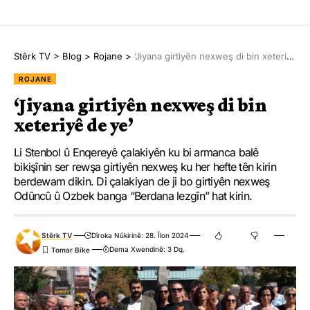
Stêrk TV
>
Blog
>
Rojane
>
‘Jiyana girtiyên nexweş di bin xeteriyê de ye’
ROJANE
‘Jiyana girtiyên nexweş di bin
xeteriyê de ye’
Li Stenbol û Enqereyê çalakiyên ku bi armanca balê
bikişînin ser rewşa girtiyên nexweş ku her hefte tên kirin
berdewam dikin. Di çalakiyan de ji bo girtiyên nexweş
Odûncû û Ozbek banga “Berdana lezgîn” hat kirin.
Stêrk TV
Dîroka Nûkirinê: 28. Îlon 2024
Dema Xwendinê: 3 Dq.