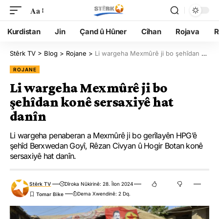
Aa
Kurdistan
Jin
Çand û Hûner
Cîhan
Rojava
R
Stêrk TV
>
Blog
>
Rojane
>
Li wargeha Mexmûrê ji bo şehîdan konê sersaxiyê hat danîn
ROJANE
Li wargeha Mexmûrê ji bo
şehîdan konê sersaxiyê hat
danîn
Li wargeha penaberan a Mexmûrê ji bo gerîlayên HPG’ê
şehîd Berxwedan Goyî, Rêzan Civyan û Hogir Botan konê
sersaxiyê hat danîn.
Stêrk TV
Dîroka Nûkirinê: 28. Îlon 2024
Dema Xwendinê: 2 Dq.