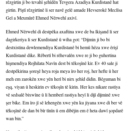
rêzgirtin ji bo tevahî şehîdên Tevgera Azadiya Kurdistanê hat
girtin. Piştî rêzgirtinê li ser navê gelê amade Hevserokê Meclîsa
Gel a Mexmûrê Ehmed Nêrwehî axivî.
Ehmed Nêrwehî di destpêka axaftina xwe de ba lkişand li ser
dagirkeriya li ser Kurdistanê û wiha got: “Dijmin ji bo bi
destxistina dewlemendiya Kurdistanê bi hemû hêza xwe êrişî
Kurdistanê dike. Rêbertî bi rêhevalên xwe re ji bo guhertina
hişmendiya Rojhilata Navîn dest bi têkoşînê kir. Ev 40 sale ji
destpêkirina şoreşê heya roja meya îro her roj, her hefte û her
meh em zarokên xwe yên herî bi nirx şehîd didin. Bêguman bi
eşq, viyan û heskirin ev têkoşîn tê kirin. Her kes nikare rastiya
vê sedsalê bixwîne û li hemberî rastiya heyî li dijî dijminê xwe
şer bike. Em îro jî sê lehengên xwe yên ku jiyana xwe di ber vê
têkoşînê de dan bi bîr tînîn û em dibêjin em ê heta dawî şopdarê
wan bin.”