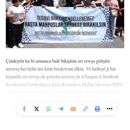
Çalakiyên ku bi armanca balê bikişînin ser rewşa girtiyên
nexweş her hefte tên kirin berdewam dikin. Vê hefteyê jî bal
kişandin ser rewşa du girtiyên nexweş ên li Enqere û Stenbolê.
Komîsyona Girtîgehan a Şaxa Komeleya Mafên Mirovan (ÎHD)
a Stenbolê di 653’yemîn a çalakiya xwe ya “Rûniştina F” ku her
hefte pêk tînin li ber avahiya komeleyê ya li Beyoglûyê li dar
Vê Nûçeyê Bixwîne
xist.
Di çalakiya vê hefteyê de bal kişandin ser rewşa tenduristiyê ya
girtiyê nexweş Zerdeşt Odûncû yê li Girtîgeha Ewlehiya Bilind a