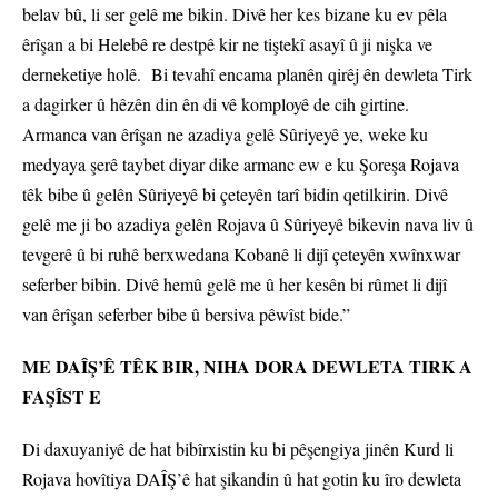
belav bû, li ser gelê me bikin. Divê her kes bizane ku ev pêla
êrîşan a bi Helebê re destpê kir ne tiştekî asayî û ji nişka ve
derneketiye holê. Bi tevahî encama planên qirêj ên dewleta Tirk
a dagirker û hêzên din ên di vê komployê de cih girtine.
Armanca van êrîşan ne azadiya gelê Sûriyeyê ye, weke ku
medyaya şerê taybet diyar dike armanc ew e ku Şoreşa Rojava
têk bibe û gelên Sûriyeyê bi çeteyên tarî bidin qetilkirin. Divê
gelê me ji bo azadiya gelên Rojava û Sûriyeyê bikevin nava liv û
tevgerê û bi ruhê berxwedana Kobanê li dijî çeteyên xwînxwar
seferber bibin. Divê hemû gelê me û her kesên bi rûmet li dijî
van êrîşan seferber bibe û bersiva pêwîst bide.”
ME DAÎŞ’Ê TÊK BIR, NIHA DORA DEWLETA TIRK A
FAŞÎST E
Di daxuyaniyê de hat bibîrxistin ku bi pêşengiya jinên Kurd li
Rojava hovîtiya DAÎŞ’ê hat şikandin û hat gotin ku îro dewleta