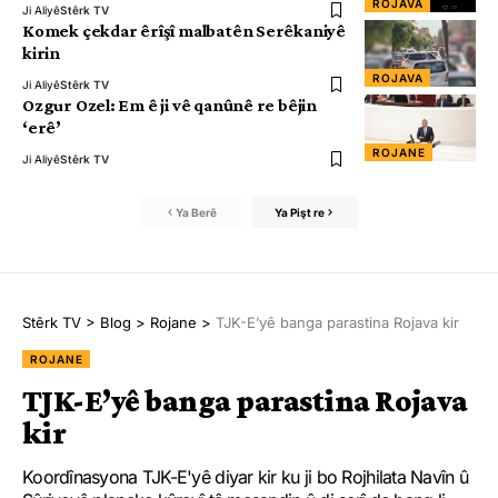
ROJAVA
Ji Aliyê
Stêrk TV
Komek çekdar êrîşî malbatên Serêkaniyê
kirin
ROJAVA
Ji Aliyê
Stêrk TV
Ozgur Ozel: Em ê ji vê qanûnê re bêjin
‘erê’
ROJANE
Ji Aliyê
Stêrk TV
Ya Berê
Ya Pişt re
Stêrk TV
>
Blog
>
Rojane
>
TJK-E’yê banga parastina Rojava kir
ROJANE
TJK-E’yê banga parastina Rojava
kir
Koordînasyona TJK-E'yê diyar kir ku ji bo Rojhilata Navîn û