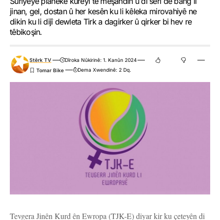
Sûriyeyê planeke kûreyî tê meşandin û di serî de bang li
jinan, gel, dostan û her kesên ku li kêleka mirovahiyê ne
dikin ku li dijî dewleta Tirk a dagirker û qirker bi hev re
têbikoşin.
Stêrk TV
Dîroka Nûkirinê: 1. Kanûn 2024
Dema Xwendinê: 2 Dq.
Tevgera Jinên Kurd ên Ewropa (TJK-E) diyar kir ku çeteyên di