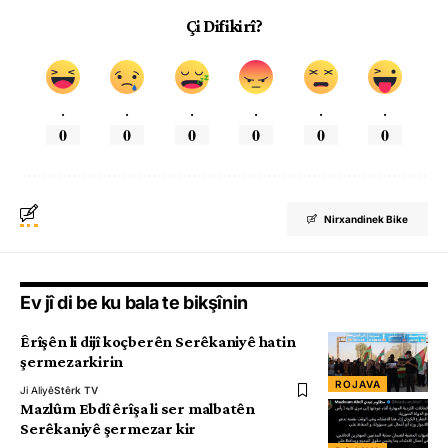
Çi Difikirî?
.
.
.
.
.
.
0
0
0
0
0
0
Nirxandinek Bike
Ev jî di be ku bala te bikşînin
Êrîşên li dijî koçberên Serêkaniyê hatin
şermezarkirin
ROJAVA
Ji Aliyê
Stêrk TV
Mazlûm Ebdî êrîşa li ser malbatên
Serêkaniyê şermezar kir