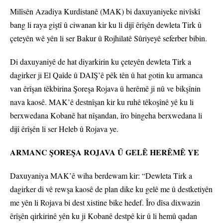
Milîsên Azadiya Kurdistanê (MAK) bi daxuyaniyeke nivîskî
bang li raya giştî û ciwanan kir ku li dijî êrîşên dewleta Tirk û
çeteyên wê yên li ser Bakur û Rojhilatê Sûriyeyê seferber bibin.
Di daxuyaniyê de hat diyarkirin ku çeteyên dewleta Tirk a
dagirker ji El Qaîde û DAIŞ’ê pêk tên û hat gotin ku armanca
van êrîşan têkbirina Şoreşa Rojava û herêmê ji nû ve bikşînin
nava kaosê. MAK’ê destnîşan kir ku ruhê têkoşînê yê ku li
berxwedana Kobanê hat nîşandan, îro bingeha berxwedana li
dijî êrîşên li ser Heleb û Rojava ye.
ARMANC ŞOREŞA ROJAVA Û GELÊ HERÊMÊ YE
Daxuyaniya MAK’ê wiha berdewam kir: “Dewleta Tirk a
dagirker di vê rewşa kaosê de plan dike ku gelê me û destketiyên
me yên li Rojava bi dest xistine bike hedef. Îro dîsa dixwazin
êrîşên qirkirinê yên ku ji Kobanê destpê kir û li hemû qadan