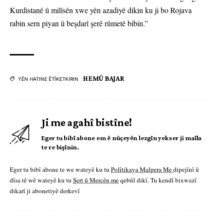
Kurdistanê û milîsên xwe yên azadiyê dikin ku ji bo Rojava
rabin sern piyan û beşdarî şerê rûmetê bibin.”
HEMÛ BAJAR
YÊN HATINE ÊTÎKETKIRIN
Ji me agahî bistîne!
Eger tu bibî abone em ê nûçeyên lezgîn yekser ji maîla
te re bişînin.
Eger tu bibî abone te we wateyê ku tu
Polîtikaya Malpera Me
dipejînî û
dîsa tê wê wateyê ku tu
Şert û Mercên me
qebûl dikî. Tu kendî bixwazî
dikarî ji abonetiyê derkevî