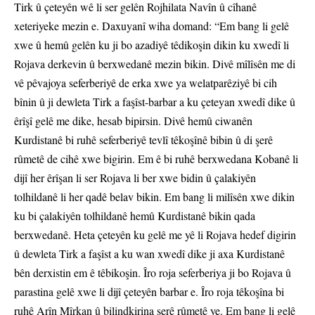
Tirk û çeteyên wê li ser gelên Rojhilata Navîn û cîhanê
xeteriyeke mezin e. Daxuyanî wiha domand: “Em bang li gelê
xwe û hemû gelên ku ji bo azadiyê têdikoşin dikin ku xwedî li
Rojava derkevin û berxwedanê mezin bikin. Divê mîlîsên me di
vê pêvajoya seferberiyê de erka xwe ya welatparêziyê bi cih
bînin û ji dewleta Tirk a faşîst-barbar a ku çeteyan xwedî dike û
êrîşî gelê me dike, hesab bipirsin. Divê hemû ciwanên
Kurdistanê bi ruhê seferberiyê tevlî têkoşînê bibin û di şerê
rûmetê de cihê xwe bigirin. Em ê bi ruhê berxwedana Kobanê li
dijî her êrîşan li ser Rojava li ber xwe bidin û çalakiyên
tolhildanê li her qadê belav bikin. Em bang li milîsên xwe dikin
ku bi çalakiyên tolhildanê hemû Kurdistanê bikin qada
berxwedanê. Heta çeteyên ku gelê me yê li Rojava hedef digirin
û dewleta Tirk a faşîst a ku wan xwedî dike ji axa Kurdistanê
bên derxistin em ê têbikoşin. Îro roja seferberiya ji bo Rojava û
parastina gelê xwe li dijî çeteyên barbar e. Îro roja têkoşîna bi
ruhê Arîn Mîrkan û bilindkirina şerê rûmetê ye. Em bang li gelê