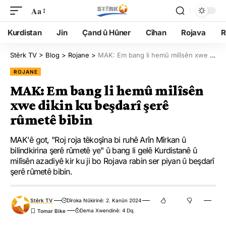
Aa
Kurdistan
Jin
Çand û Hûner
Cîhan
Rojava
R
Stêrk TV
>
Blog
>
Rojane
>
MAK: Em bang li hemû milîsên xwe dikin ku beşdarî şerê rûmetê bibin
ROJANE
MAK: Em bang li hemû milîsên
xwe dikin ku beşdarî şerê
rûmetê bibin
MAK'ê got, "Roj roja têkoşîna bi ruhê Arîn Mîrkan û
bilindkirina şerê rûmetê ye" û bang li gelê Kurdistanê û
milîsên azadiyê kir ku ji bo Rojava rabin ser piyan û beşdarî
şerê rûmetê bibin.
Stêrk TV
Dîroka Nûkirinê: 2. Kanûn 2024
Dema Xwendinê: 4 Dq.