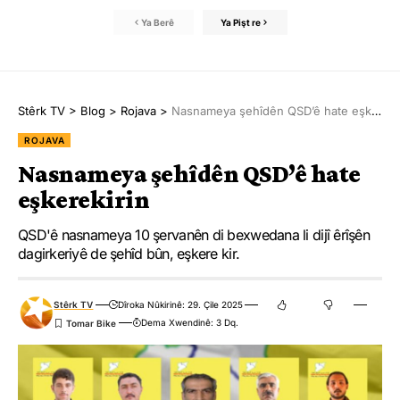
Ya Berê
Ya Pişt re
Stêrk TV
>
Blog
>
Rojava
>
Nasnameya şehîdên QSD’ê hate eşkerekirin
ROJAVA
Nasnameya şehîdên QSD’ê hate
eşkerekirin
QSD'ê nasnameya 10 şervanên di bexwedana li dijî êrîşên
dagirkeriyê de şehîd bûn, eşkere kir.
Stêrk TV
Dîroka Nûkirinê: 29. Çile 2025
Dema Xwendinê: 3 Dq.