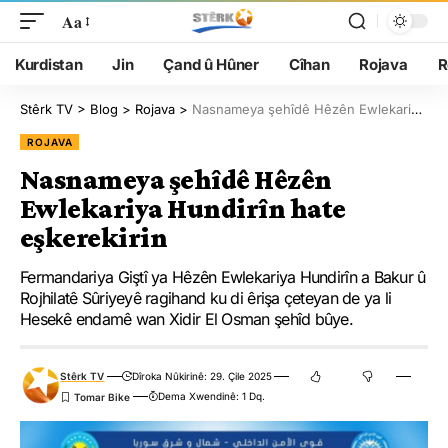
Aa
Kurdistan
Jin
Çand û Hûner
Cîhan
Rojava
R
Stêrk TV
>
Blog
>
Rojava
>
Nasnameya şehîdê Hêzên Ewlekariya Hundirîn hate eşkerekirin
ROJAVA
Nasnameya şehîdê Hêzên
Ewlekariya Hundirîn hate
eşkerekirin
Fermandariya Giştî ya Hêzên Ewlekariya Hundirîn a Bakur û
Rojhilatê Sûriyeyê ragihand ku di êrişa çeteyan de ya li
Hesekê endamê wan Xidir El Osman şehîd bûye.
Stêrk TV
Dîroka Nûkirinê: 29. Çile 2025
Dema Xwendinê: 1 Dq.