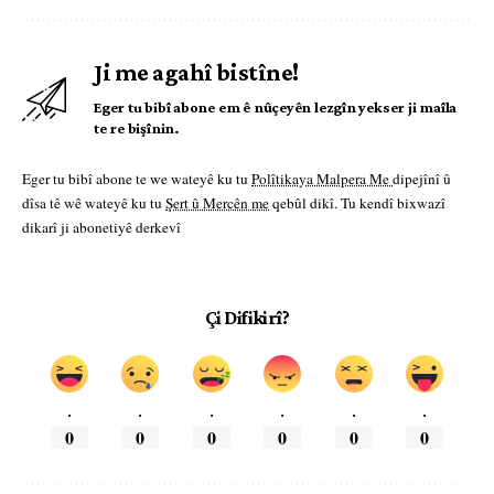
Ji me agahî bistîne!
Eger tu bibî abone em ê nûçeyên lezgîn yekser ji maîla
te re bişînin.
Eger tu bibî abone te we wateyê ku tu
Polîtikaya Malpera Me
dipejînî û
dîsa tê wê wateyê ku tu
Şert û Mercên me
qebûl dikî. Tu kendî bixwazî
dikarî ji abonetiyê derkevî
Çi Difikirî?
.
.
.
.
.
.
0
0
0
0
0
0