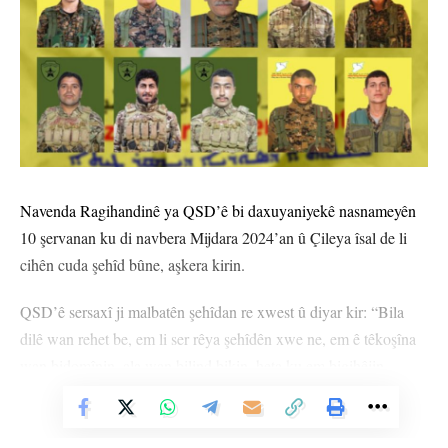
Navenda Ragihandinê ya QSD’ê bi daxuyaniyekê nasnameyên
10 şervanan ku di navbera Mijdara 2024’an û Çileya îsal de li
cihên cuda şehîd bûne, aşkera kirin.
QSD’ê sersaxî ji malbatên şehîdan re xwest û diyar kir: “Bila
dilê wan rehet be, em li ser rêya şehîdên xwe ne, em ê têkoşîna
wan bidomînin, ala wan bilind bikin, heta ku em bigihêjin
serketinê.”
Vê Nûçeyê Bixwîne
NASNAMEYÊN ŞEHÎDAN