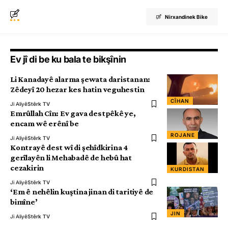
Nirxandinek Bike
Ev jî di be ku bala te bikşînin
Li Kanadayê alarma şewata daristanan:
Zêdeyî 20 hezar kes hatin veguhestin
CÎHAN
Ji Aliyê
Stêrk TV
Emrûllah Cîn: Ev gava destpêkê ye,
encam wê erênî be
ROJANE
Ji Aliyê
Stêrk TV
Kontrayê dest wî di şehîdkirina 4
gerîlayên li Mehabadê de hebû hat
cezakirin
KURDISTAN
Ji Aliyê
Stêrk TV
‘Em ê nehêlin kuştina jinan di taritiyê de
bimîne’
JIN
Ji Aliyê
Stêrk TV