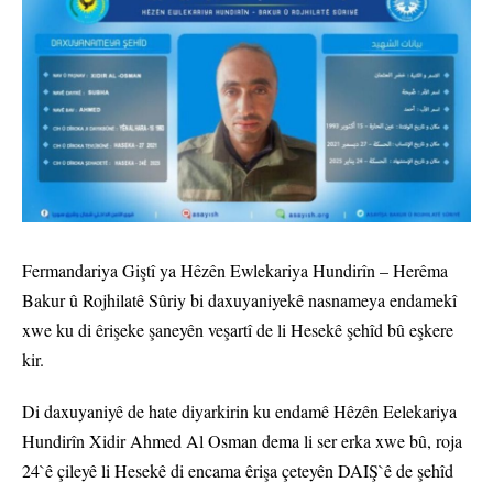
Fermandariya Giştî ya Hêzên Ewlekariya Hundirîn – Herêma
Bakur û Rojhilatê Sûriy bi daxuyaniyekê nasnameya endamekî
xwe ku di êrişeke şaneyên veşartî de li Hesekê şehîd bû eşkere
kir.
Di daxuyaniyê de hate diyarkirin ku endamê Hêzên Eelekariya
Hundirîn Xidir Ahmed Al Osman dema li ser erka xwe bû, roja
24`ê çileyê li Hesekê di encama êrişa çeteyên DAIŞ`ê de şehîd