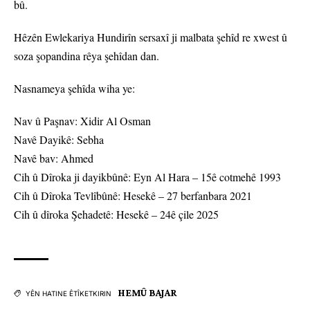
bû.
Hêzên Ewlekariya Hundirîn sersaxî ji malbata şehîd re xwest û
soza şopandina rêya şehîdan dan.
Nasnameya şehîda wiha ye:
Nav û Paşnav: Xidir Al Osman
Navê Dayikê: Sebha
Navê bav: Ahmed
Cih û Dîroka ji dayikbûnê: Eyn Al Hara – 15ê cotmehê 1993
Cih û Dîroka Tevlîbûnê: Hesekê – 27 berfanbara 2021
Cih û dîroka Şehadetê: Hesekê – 24ê çile 2025
HEMÛ BAJAR
YÊN HATINE ÊTÎKETKIRIN