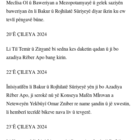
Meclîsa Ol û Baweriyan a Mezopotamyayê û gelek saziyên
baweriyan ên li Bakur û Rojhilatê Sûriyeyê diyar ikrin ku ew
tevlî pêngavê bûne.
20’Ê ÇILEYA 2024
Li Til Temir û Zirganê bi sedna kes daketin qadan û ji bo
azadiya Rêber Apo bang kirin.
22’Ê ÇILEYA 2024
Înîsiyatîfên li Bakur û Rojhilatê Sûriyeyê yên ji bo Azadiya
Rêber Apo, ji serokê nû yê Konseya Mafên Mİrovan a
Neteweyên Yekbûyî Omar Zniber re name şandin û jê xwestin,
li hemberî tecrîdê bikeve nava liv û tevgerê.
23’Ê ÇILEYA 2024