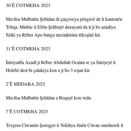
30’Ê COTMEHA 2023
Meclîsa Malbatên Şehîdan di çarçoveya pêngavê de li kantonên
Tebqa, Minbic û Efrîn-Şehbayê daxuyanî da û ji bo azadiya
fîzîkî ya Rêber Apo banga mezinkirina têkoşînê kir.
31’Ê COTMEHA 2023
Înîsiyatîfa Azadî ji Rêber Abdullah Ocalan re ya Sûriyeyê li
Helebê dest bi çalakiya kon a ji bo 3 rojan kir.
2’Ê MIJDARA 2023
Meclîsa Malbatên Şehîdan a Reqayê kon veda.
7’Ê COTMEHA 2023
Tevgera Ciwanên Şoreşger û Yekîtiya Jinên Ciwan smeînerek li