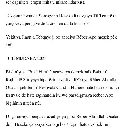
ser dagirkerî, êrîşên îmha û înkarê lidar xist.
Tevgera Ciwanên Şoreşger a Hesekê li navçeya Til Temirê di
çarçoveya pêngavê de 2 civînên cuda lidar xist.
Yekîtiya Jinan a Tebqayê ji bo azadiya Rêber Apo meşek pêk
anî.
10’Ê MIJDARA 2023
Bi dirûşma ‘Em ê bi ruhê neteweya demokratîk Bakur û
Rojhilatê Sûriyeyê biparêzin, azadiya fîzîkî ya Rêber Abdullah
Ocalan pêk bînin’ Festîvala Çand û Hunerê hate lidarxistin. Di
festîvalê de hate ragihandin ku wê paradîgmaya Rêber Apo
bigihînin nifşên nû.
Di çarçoveya pêngava azadiyê ya ji bo Rêber Abdullah Ocalan
de li Hesekê çalakiya kon a ji bo 7 rojan hate destpêkirin.