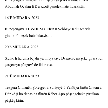
Abdullah Ocalan li Dêrazorê panelek hate lidarxistin.
16’Ê MIJDARA 2023
Bi pêşengiya TEV-DEM a Efrîn û Şehbayê li dijî tecrîda
girankirî meşek hate lidarxistin.
20’ê MIJDARA 2023
Xelkê li herêma bejahî ya li rojavayê Dêrazorê meşeke girseyî di
çarçoveya pêngavê de lidar xist.
21’Ê MIJDARA 2023
Tevgera Ciwanên Şoreşger a Sûriyeyê û Yekîtiya Jinên Ciwan a
Dêrikê ji bo danasîna fikrên Rêber Apo pêşangeheke pirtûkan
pêşkêş kirin.