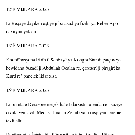
12’Ê MIJDARA 2023
Li Reqayê dayikên aştiyê ji bo azadiya fîzîkî ya Rêber Apo
daxuyaniyek da.
13’Ê MIJDARA 2023
Koordînasyona Efrîn û Şehbayê ya Kongra Star di çarçoveya
hewldana ‘Azadî ji Abdullah Ocalan re, çareserî ji pirsgirêka
Kurd re’ panelek lidar xist.
15’Ê MIJDARA 2023
Li rojhilatê Dêrazorê meşek hate lidarxistin û endamên saziyên
civakî yên sivîl, Meclîsa Jinan a Zenûbiya û rûspiyên herêmê
tevlî bûn.
Bi pêşengiya Înîsiyatîfa Sûriyeyê ya ji bo Azadiya Rêber