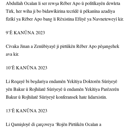
Abdullah Ocalan li ser rewşa Rêber Apo û polîtîkayên dewleta
Tirk, her wiha ji bo bidawîkirina tecrîdê û pêkanîna azadiya
fîzîkî ya Rêber Apo bang li Rêxistina Efûyê ya Navneteweyî kir.
9’Ê KANÛNA 2023
Civaka Jinan a Zenûbiyayê ji pirtûkên Rêber Apo pêşangehek
ava kir.
10’Ê KANÛNA 2023
Li Reqayê bi beşdariya endamên Yekîtiya Doktorên Sûriyeyê
yên Bakur û Rojhilatê Sûriyeyê û endamên Yekîtiya Parêzerên
Bakur û Rojhilatê Sûriyeyê konferansek hate lidarxistin.
13’Ê KANÛNA 2023
Li Qamişloyê di çarçoveya ‘Rojên Pirtûkên Ocalan a