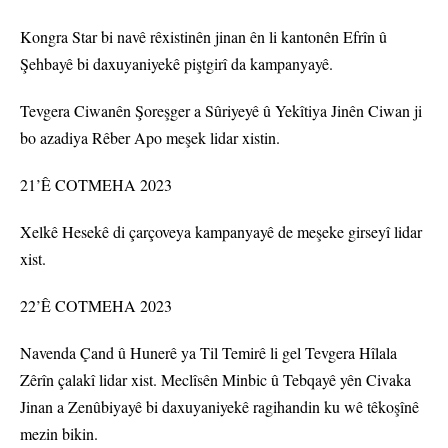
Kongra Star bi navê rêxistinên jinan ên li kantonên Efrîn û
Şehbayê bi daxuyaniyekê piştgirî da kampanyayê.
Tevgera Ciwanên Şoreşger a Sûriyeyê û Yekîtiya Jinên Ciwan ji
bo azadiya Rêber Apo meşek lidar xistin.
21’Ê COTMEHA 2023
Xelkê Hesekê di çarçoveya kampanyayê de meşeke girseyî lidar
xist.
22’Ê COTMEHA 2023
Navenda Çand û Hunerê ya Til Temirê li gel Tevgera Hîlala
Zêrîn çalakî lidar xist. Meclîsên Minbic û Tebqayê yên Civaka
Jinan a Zenûbiyayê bi daxuyaniyekê ragihandin ku wê têkoşînê
mezin bikin.