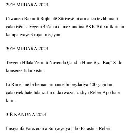
29’Ê MIJDARA 2023
Ciwanên Bakur û Rojhilatê Sûriyeyê bi armanca tevlîbûna li
çalakiyên salvegera 45’an a damezrandina PKK’ê û xurtkirinan
kampanyayê 3 rojan meşiyan.
30’Ê MIJDARA 2023
Tevgera Hîlala Zêrîn û Navenda Çand û Hunerê ya Baqî Xido
konserek lidar xistin.
Li Rimêlanê bi heman armancê bi beşdariya 400 şagirtan
çalakiyek hate lidarxistin û daxwaza azadiya Rêber Apo hate
kirin.
3’Ê KANÛNA 2023
Înîsiyatîfa Parêzeran a Sûriyeyê ya ji bo Parastina Rêber