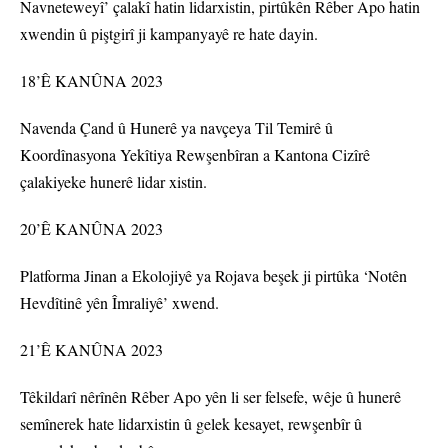
Navneteweyî’ çalakî hatin lidarxistin, pirtûkên Rêber Apo hatin
xwendin û piştgirî ji kampanyayê re hate dayin.
18’Ê KANÛNA 2023
Navenda Çand û Hunerê ya navçeya Til Temirê û
Koordînasyona Yekîtiya Rewşenbîran a Kantona Cizîrê
çalakiyeke hunerê lidar xistin.
20’Ê KANÛNA 2023
Platforma Jinan a Ekolojiyê ya Rojava beşek ji pirtûka ‘Notên
Hevdîtinê yên Îmraliyê’ xwend.
21’Ê KANÛNA 2023
Têkildarî nêrînên Rêber Apo yên li ser felsefe, wêje û hunerê
semînerek hate lidarxistin û gelek kesayet, rewşenbîr û