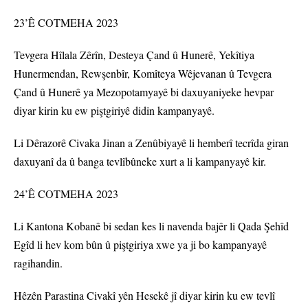
23’Ê COTMEHA 2023
Tevgera Hîlala Zêrîn, Desteya Çand û Hunerê, Yekîtiya
Hunermendan, Rewşenbîr, Komîteya Wêjevanan û Tevgera
Çand û Hunerê ya Mezopotamyayê bi daxuyaniyeke hevpar
diyar kirin ku ew piştgiriyê didin kampanyayê.
Li Dêrazorê Civaka Jinan a Zenûbiyayê li hemberî tecrîda giran
daxuyanî da û banga tevlîbûneke xurt a li kampanyayê kir.
24’Ê COTMEHA 2023
Li Kantona Kobanê bi sedan kes li navenda bajêr li Qada Şehîd
Egîd li hev kom bûn û piştgiriya xwe ya ji bo kampanyayê
ragihandin.
Hêzên Parastina Civakî yên Hesekê jî diyar kirin ku ew tevlî