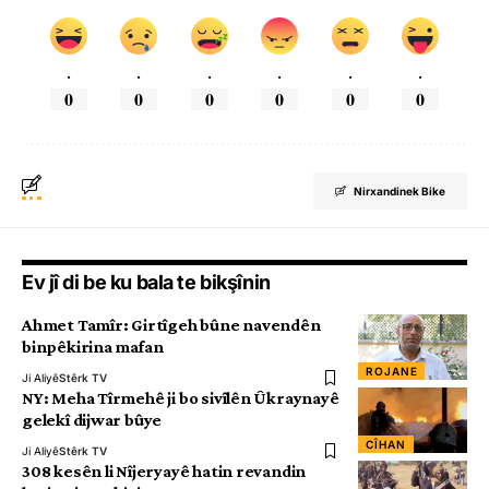
.
.
.
.
.
.
0
0
0
0
0
0
Nirxandinek Bike
Ev jî di be ku bala te bikşînin
Ahmet Tamîr: Girtîgeh bûne navendên
binpêkirina mafan
ROJANE
Ji Aliyê
Stêrk TV
NY: Meha Tîrmehê ji bo sivîlên Ûkraynayê
gelekî dijwar bûye
CÎHAN
Ji Aliyê
Stêrk TV
308 kesên li Nîjeryayê hatin revandin