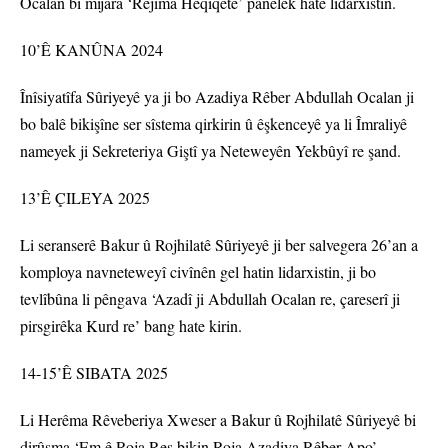
Ocalan bi mijara ‘Rejîma Heqîqetê’ panelek hate lidarxistin.
10’Ê KANÛNA 2024
Înîsiyatîfa Sûriyeyê ya ji bo Azadiya Rêber Abdullah Ocalan ji
bo balê bikişîne ser sîstema qirkirin û êşkenceyê ya li Îmraliyê
nameyek ji Sekreteriya Giştî ya Neteweyên Yekbûyî re şand.
13’Ê ÇILEYA 2025
Li seranserê Bakur û Rojhilatê Sûriyeyê ji ber salvegera 26’an a
komploya navneteweyî civînên gel hatin lidarxistin, ji bo
tevlîbûna li pêngava ‘Azadî ji Abdullah Ocalan re, çareserî ji
pirsgirêka Kurd re’ bang hate kirin.
14-15’Ê SIBATA 2025
Li Herêma Rêveberiya Xweser a Bakur û Rojhilatê Sûriyeyê bi
dirûşma ‘Em ê Roja Reş bikin Roja Azadiya Rêber Apo’