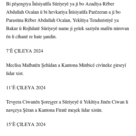
Bi pêşengiya Înîsiyatîfa Sûriyeyê ya ji bo Azadiya Rêber
Abdullah Ocalan û bi hevkariya Înîsiyatîfa Parêzeran a ji bo
Parastina Rêber Abdullah Ocalan, Yekîtiya Tenduristiyê ya
Bakur û Rojhilatê Sûriyeyê name ji gelek saziyên mafên mirovan
ên li cîhanê re hate şandin.
7’Ê ÇILEYA 2024
Meclîsa Malbatên Şehîdan a Kantona Minbicê civîneke girseyî
lidar xist.
11’Ê ÇILEYA 2024
Tevgera Ciwanên Şoreşger a Sûriyeyê û Yekîtiya Jinên Ciwan li
navçeya Şêran a Kantona Firatê meşek lidar xistin.
15’Ê ÇILEYA 2024