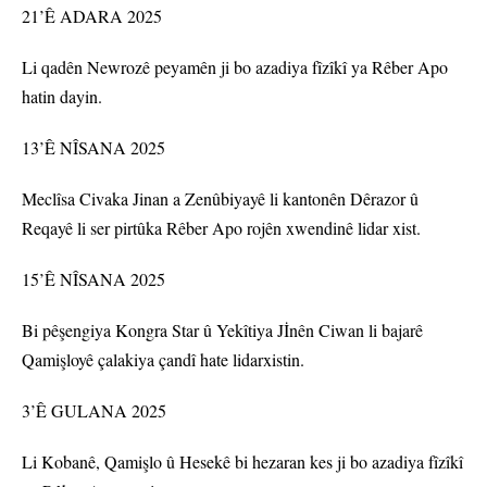
21’Ê ADARA 2025
Li qadên Newrozê peyamên ji bo azadiya fîzîkî ya Rêber Apo
hatin dayin.
13’Ê NÎSANA 2025
Meclîsa Civaka Jinan a Zenûbiyayê li kantonên Dêrazor û
Reqayê li ser pirtûka Rêber Apo rojên xwendinê lidar xist.
15’Ê NÎSANA 2025
Bi pêşengiya Kongra Star û Yekîtiya Jİnên Ciwan li bajarê
Qamişloyê çalakiya çandî hate lidarxistin.
3’Ê GULANA 2025
Li Kobanê, Qamişlo û Hesekê bi hezaran kes ji bo azadiya fîzîkî