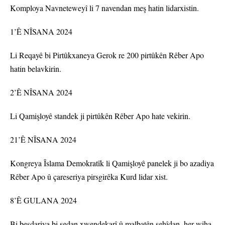
Komploya Navneteweyî li 7 navendan meş hatin lidarxistin.
1’Ê NÎSANA 2024
Li Reqayê bi Pirtûkxaneya Gerok re 200 pirtûkên Rêber Apo
hatin belavkirin.
2’Ê NÎSANA 2024
Li Qamişloyê standek ji pirtûkên Rêber Apo hate vekirin.
21’Ê NÎSANA 2024
Kongreya Îslama Demokratîk li Qamişloyê panelek ji bo azadiya
Rêber Apo û çareseriya pirsgirêka Kurd lidar xist.
8’Ê GULANA 2024
Bi beşdariya bi sedan xwendekarî û malbatên şehîdan, her wiha