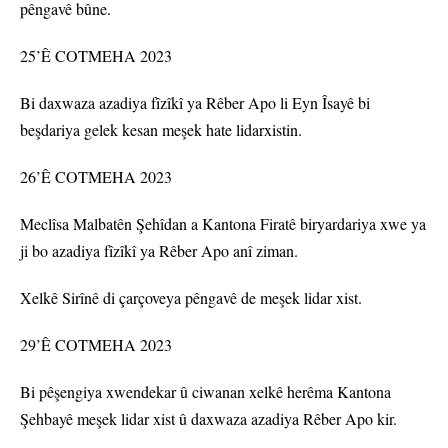
pêngavê bûne.
25’Ê COTMEHA 2023
Bi daxwaza azadiya fîzîkî ya Rêber Apo li Eyn Îsayê bi
beşdariya gelek kesan meşek hate lidarxistin.
26’Ê COTMEHA 2023
Meclîsa Malbatên Şehîdan a Kantona Firatê biryardariya xwe ya
ji bo azadiya fîzîkî ya Rêber Apo anî ziman.
Xelkê Sirînê di çarçoveya pêngavê de meşek lidar xist.
29’Ê COTMEHA 2023
Bi pêşengiya xwendekar û ciwanan xelkê herêma Kantona
Şehbayê meşek lidar xist û daxwaza azadiya Rêber Apo kir.