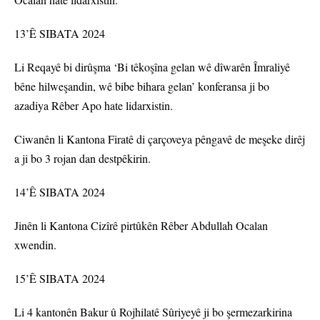
13’Ê SIBATA 2024
Li Reqayê bi dirûşma ‘Bi têkoşîna gelan wê dîwarên Îmraliyê
bêne hilweşandin, wê bibe bihara gelan’ konferansa ji bo
azadiya Rêber Apo hate lidarxistin.
Ciwanên li Kantona Firatê di çarçoveya pêngavê de meşeke dirêj
a ji bo 3 rojan dan destpêkirin.
14’Ê SIBATA 2024
Jinên li Kantona Cizîrê pirtûkên Rêber Abdullah Ocalan
xwendin.
15’Ê SIBATA 2024
Li 4 kantonên Bakur û Rojhilatê Sûriyeyê ji bo şermezarkirina