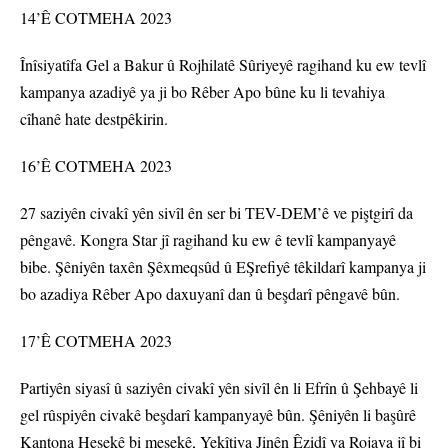
14’Ê COTMEHA 2023
Înîsiyatîfa Gel a Bakur û Rojhilatê Sûriyeyê ragihand ku ew tevlî
kampanya azadiyê ya ji bo Rêber Apo bûne ku li tevahiya
cîhanê hate destpêkirin.
16’Ê COTMEHA 2023
27 saziyên civakî yên sivîl ên ser bi TEV-DEM’ê ve piştgirî da
pêngavê. Kongra Star jî ragihand ku ew ê tevlî kampanyayê
bibe. Şêniyên taxên Şêxmeqsûd û EŞrefiyê têkildarî kampanya ji
bo azadiya Rêber Apo daxuyanî dan û beşdarî pêngavê bûn.
17’Ê COTMEHA 2023
Partiyên siyasî û saziyên civakî yên sivîl ên li Efrîn û Şehbayê li
gel rûspiyên civakê beşdarî kampanyayê bûn. Şêniyên li başûrê
Kantona Hesekê bi meşekê, Yekîtiya Jinên Êzidî ya Rojava jî bi