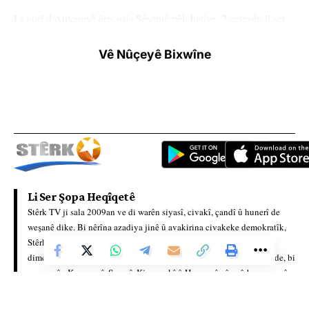
Li gorî daxuyaniyê êriş roja Sêşemê pêk hatiye, 2 çeteyên li ser
motorsîkletekê gule li wesayîtê reşandine û di encamê de
Vê Nûçeyê Bixwîne
karmendekî sivîl şehîd bû. Hate zanîn ku çete reviyane.
QSD`ê ragihand ku yekîneyên wan bi hevkariya Hêzên
Ewlekariya Hundirîn li herêmê ji bo şopandina çeteyan dest bi
operasyoneke berfireh kiriye.
Li Ser Şopa Heqîqetê
HEMÛ BAJAR
YÊN HATINE ÊTÎKETKIRIN
Stêrk TV ji sala 2009an ve di warên siyasî, civakî, çandî û hunerî de
weşanê dike. Bi nêrîna azadiya jinê û avakirina civakeke demokratîk,
Stêrk TV xebatên civakî, çandî, hunerî, dîrokî, aborî û yên jîngehê
dimeşîne. Di çarçoveya parastin û pêşxistina çand û zimanê Kurdî de, bi
Ji me agahî bistîne!
zaravayên Kurmancî, Soranî, Kirmanckî û Hewramî nûçe û bernameyên
cûrbicûr amade dike û diweşîne. Stêrk TV xizmetê li çand û hunera
Eger tu bibî abone em ê nûçeyên lezgîn yekser ji maîla
te re bişînin.
Kurdî dike.