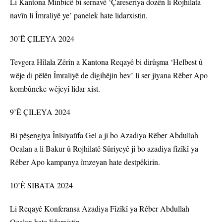
Li Kantona Minbicê bi sernavê ‘Çareseriya dozên li Rojhilata
navîn li Îmraliyê ye’ panelek hate lidarxistin.
30’Ê ÇILEYA 2024
Tevgera Hîlala Zêrîn a Kantona Reqayê bi dirûşma ‘Helbest û
wêje di pêlên Îmraliyê de digihêjin hev’ li ser jiyana Rêber Apo
kombûneke wêjeyî lidar xist.
9’Ê ÇILEYA 2024
Bi pêşengiya Înîsiyatîfa Gel a ji bo Azadiya Rêber Abdullah
Ocalan a li Bakur û Rojhilatê Sûriyeyê ji bo azadiya fîzîkî ya
Rêber Apo kampanya îmzeyan hate destpêkirin.
10’Ê SIBATA 2024
Li Reqayê Konferansa Azadiya Fîzîkî ya Rêber Abdullah
Ocalan hate lidarxistin.