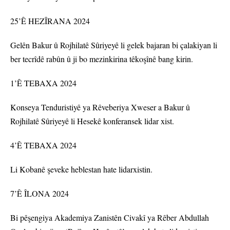
25’Ê HEZÎRANA 2024
Gelên Bakur û Rojhilatê Sûriyeyê li gelek bajaran bi çalakiyan li
ber tecrîdê rabûn û ji bo mezinkirina têkoşînê bang kirin.
1’Ê TEBAXA 2024
Konseya Tenduristiyê ya Rêveberiya Xweser a Bakur û
Rojhilatê Sûriyeyê li Hesekê konferansek lidar xist.
4’Ê TEBAXA 2024
Li Kobanê şeveke heblestan hate lidarxistin.
7’Ê ÎLONA 2024
Bi pêşengiya Akademiya Zanistên Civakî ya Rêber Abdullah