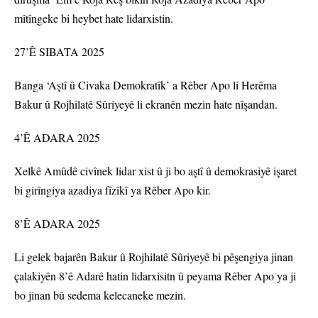
mîtîngeke bi heybet hate lidarxistin.
27’Ê SIBATA 2025
Banga ‘Aştî û Civaka Demokratîk’ a Rêber Apo li Herêma
Bakur û Rojhilatê Sûriyeyê li ekranên mezin hate nîşandan.
4’Ê ADARA 2025
Xelkê Amûdê civînek lidar xist û ji bo aştî û demokrasiyê işaret
bi girîngiya azadiya fîzîkî ya Rêber Apo kir.
8’Ê ADARA 2025
Li gelek bajarên Bakur û Rojhilatê Sûriyeyê bi pêşengiya jinan
çalakiyên 8’ê Adarê hatin lidarxisitn û peyama Rêber Apo ya ji
bo jinan bû sedema kelecaneke mezin.