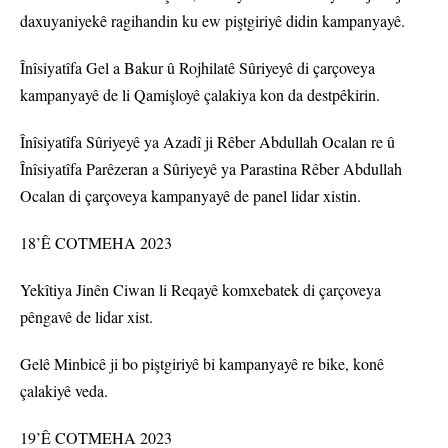
daxuyaniyekê ragihandin ku ew piştgiriyê didin kampanyayê.
Înîsiyatîfa Gel a Bakur û Rojhilatê Sûriyeyê di çarçoveya
kampanyayê de li Qamişloyê çalakiya kon da destpêkirin.
Înîsiyatîfa Sûriyeyê ya Azadî ji Rêber Abdullah Ocalan re û
Înîsiyatîfa Parêzeran a Sûriyeyê ya Parastina Rêber Abdullah
Ocalan di çarçoveya kampanyayê de panel lidar xistin.
18’Ê COTMEHA 2023
Yekîtiya Jinên Ciwan li Reqayê komxebatek di çarçoveya
pêngavê de lidar xist.
Gelê Minbicê ji bo piştgiriyê bi kampanyayê re bike, konê
çalakiyê veda.
19’Ê COTMEHA 2023