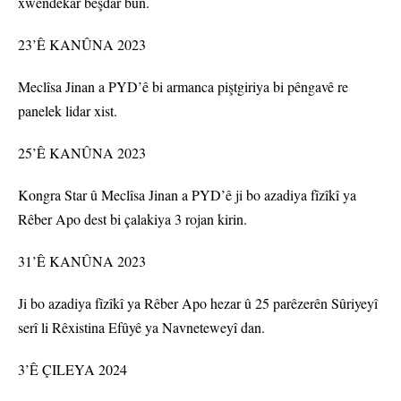
xwendekar beşdar bûn.
23’Ê KANÛNA 2023
Meclîsa Jinan a PYD’ê bi armanca piştgiriya bi pêngavê re
panelek lidar xist.
25’Ê KANÛNA 2023
Kongra Star û Meclîsa Jinan a PYD’ê ji bo azadiya fîzîkî ya
Rêber Apo dest bi çalakiya 3 rojan kirin.
31’Ê KANÛNA 2023
Ji bo azadiya fîzîkî ya Rêber Apo hezar û 25 parêzerên Sûriyeyî
serî li Rêxistina Efûyê ya Navneteweyî dan.
3’Ê ÇILEYA 2024