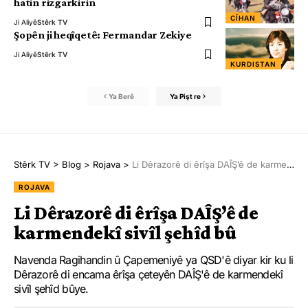
hatin rizgarkirin
CÎHAN
Ji Aliyê
Stêrk TV
Şopên ji heqîqetê: Fermandar Zekiye
Ji Aliyê
Stêrk TV
KURDISTAN
Ya Berê
Ya Pişt re
Stêrk TV
>
Blog
>
Rojava
>
Li Dêrazorê di êrîşa DAÎŞ’ê de karmendekî sivîl şehîd bû
ROJAVA
Li Dêrazorê di êrîşa DAÎŞ’ê de
karmendekî sivîl şehîd bû
Navenda Ragihandin û Çapemeniyê ya QSD'ê diyar kir ku li
Dêrazorê di encama êrîşa çeteyên DAÎŞ'ê de karmendekî
sivîl şehîd bûye.