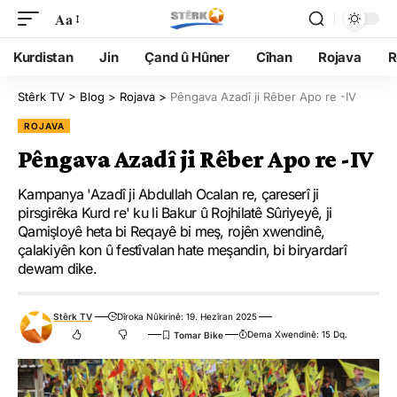
Aa
Kurdistan
Jin
Çand û Hûner
Cîhan
Rojava
R
Stêrk TV
>
Blog
>
Rojava
>
Pêngava Azadî ji Rêber Apo re -IV
ROJAVA
Pêngava Azadî ji Rêber Apo re -IV
Kampanya 'Azadî ji Abdullah Ocalan re, çareserî ji
pirsgirêka Kurd re' ku li Bakur û Rojhilatê Sûriyeyê, ji
Qamişloyê heta bi Reqayê bi meş, rojên xwendinê,
çalakiyên kon û festîvalan hate meşandin, bi biryardarî
dewam dike.
Stêrk TV
Dîroka Nûkirinê: 19. Hezîran 2025
Dema Xwendinê: 15 Dq.