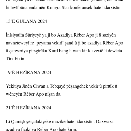
bi tevlîbûna endamên Kongra Star konferansek hate lidarxistin.
13’Ê GULANA 2024
Înîsiyatîfa Sûriyeyê ya ji bo Azadiya Rêber Apo ji 8 saziyên
navneteweyî re ‘peyama vekirî’ şand û ji bo azadiya Rêber Apo
û çareseriya pirsgirêka Kurd bang li wan kir ku zextê li dewleta
Tirk bikin.
19’Ê HEZÎRANA 2024
Yekîtiya Jinên Ciwan a Tebqayê pêşangehek vekir û pirtûk û
wêneyên Rêber Apo nîşan da.
21’Ê HEZÎRANA 2024
Li Qamişloyê çalakiyeke muzîkê hate lidarxistin. Daxwaza
azadiya fîzîkî ya Rêber Apo hate kirin.