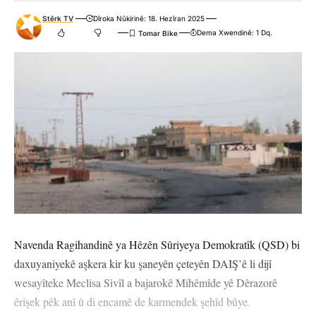
Stêrk TV
Dîroka Nûkirinê: 18. Hezîran 2025
Dema Xwendinê: 1 Dq.
Navenda Ragihandinê ya Hêzên Sûriyeya Demokratîk (QSD) bi
daxuyaniyekê aşkera kir ku şaneyên çeteyên DAIŞ’ê li dijî
wesayîteke Meclisa Sivîl a bajarokê Mihêmîde yê Dêrazorê
êrişek pêk anî û di encamê de karmendek şehîd bûye.