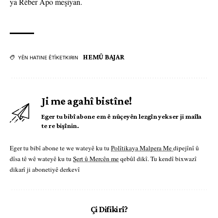
ya Rêber Apo meşiyan.
HEMÛ BAJAR
YÊN HATINE ÊTÎKETKIRIN
Ji me agahî bistîne!
Eger tu bibî abone em ê nûçeyên lezgîn yekser ji maîla
te re bişînin.
Eger tu bibî abone te we wateyê ku tu
Polîtikaya Malpera Me
dipejînî û
dîsa tê wê wateyê ku tu
Şert û Mercên me
qebûl dikî. Tu kendî bixwazî
dikarî ji abonetiyê derkevî
Çi Difikirî?