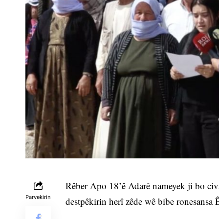
Rêber Apo 18’ê Adarê nameyek ji bo civa
Parvekirin
destpêkirin herî zêde wê bibe ronesansa 