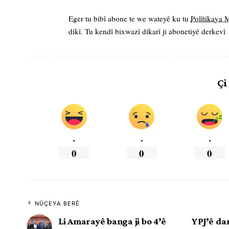
Eger tu bibî abone te we wateyê ku tu
Polîtikaya
dikî. Tu kendî bixwazî dikarî ji abonetiyê derkevî
Çi
.
.
.
0
0
0
NÛÇEYA BERÊ
Li Amarayê banga ji bo 4’ê
YPJ’ê da