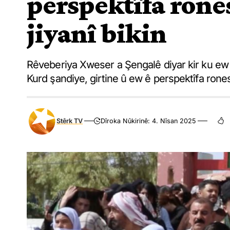
perspektîfa rone
jiyanî bikin
Rêveberiya Xweser a Şengalê diyar kir ku ew 
Kurd şandiye, girtine û ew ê perspektîfa rones
Stêrk TV
Dîroka Nûkirinê: 4. Nîsan 2025