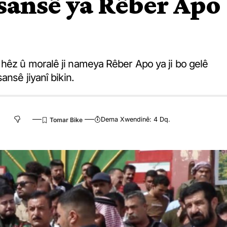
sansê ya Rêber Apo
hêz û moralê ji nameya Rêber Apo ya ji bo gelê
ansê jiyanî bikin.
Dema Xwendinê: 4 Dq.