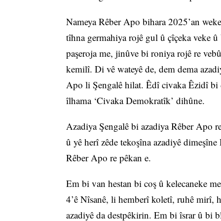
Nameya Rêber Apo bihara 2025’an weke tov
tîhna germahiya rojê gul û çîçeka veke û
paşeroja me, jinûve bi roniya rojê re veb
kemilî. Di vê wateyê de, dem dema azadiy
Apo li Şengalê hilat. Êdî civaka Êzidî bi
îlhama ‘Civaka Demokratîk’ dihûne.
Azadiya Şengalê bi azadiya Rêber Apo re 
û yê herî zêde tekoşîna azadiyê dimeşîn
Rêber Apo re pêkan e.
Em bi van hestan bi coş û kelecaneke mez
4’ê Nîsanê, li hemberî koletî, ruhê mirî, 
azadiyê da destpêkirin. Em bi îsrar û bi b