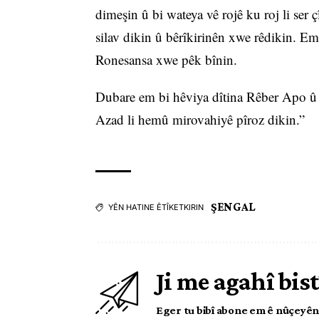
dimeşin û bi wateya vê rojê ku roj li ser
silav dikin û bêrîkirinên xwe rêdikin. E
Ronesansa xwe pêk bînin.
Dubare em bi hêviya dîtina Rêber Apo û
Azad li hemû mirovahiyê pîroz dikin.”
ŞENGAL
YÊN HATINE ÊTÎKETKIRIN
Ji me agahî bist
Eger tu bibî abone em ê nûçeyên l