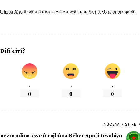
 Malpera Me
dipejînî û dîsa tê wê wateyê ku tu
Şert û Mercên me
qebûl
 Difikirî?
.
.
.
0
0
0
NÛÇEYA PIŞT RE
mezrandina xwe û rojbûna Rêber Apo li tevahiya