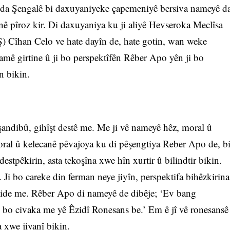
enda Şengalê bi daxuyaniyeke çapemeniyê bersiva nameyê d
ê pîroz kir. Di daxuyaniya ku ji aliyê Hevseroka Meclîsa
Cîhan Celo ve hate dayîn de, hate gotin, wan weke
amê girtine û ji bo perspektîfên Rêber Apo yên ji bo
n bikin.
ndibû, gihîşt destê me. Me ji vê nameyê hêz, moral û
oral û kelecanê pêvajoya ku di pêşengtiya Reber Apo de, b
stpêkirin, asta tekoşîna xwe hîn xurtir û bilindtir bikin.
 Ji bo careke din ferman neye jiyîn, perspektifa bihêzkirina
 dide me. Rêber Apo di nameyê de dibêje; ‘Ev bang
i bo civaka me yê Êzidî Ronesans be.’ Em ê jî vê ronesansê
a xwe jiyanî bikin.