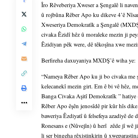
Îro Rêveberiya Xweser a Şengalê li nav
û rojbûna Rêber Apo ku dikeve 4’ê Nîsan
Xweseriya Demokratîk a Şengalê (MXDŞ) 
civaka Êzidî hêz û moraleke mezin ji pey
Êzidiyan pêk were, dê têkoşîna xwe mezi
Berfireha daxuyaniya MXDŞ’ê wiha ye:
“Nameya Rêber Apo ku ji bo civaka me şa
kelecanekî mezin girt. Em ê bi vê hêz, m
Banga Civaka Aşitî Demokratîk ” hatiye de
Rêber Apo êşên jenosîdê pir kûr hîs dike.
baweriya Êzdiyatî û felsefeya azadiyê de
Ronesans e (Nûvejîn) û herî zêde jî wê j
li ser bingeha rêxistinkirin û xweparastin