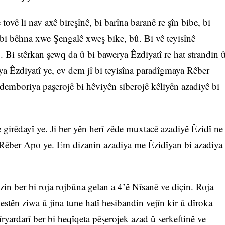
ê li nav axê bireşînê, bi barîna baranê re şîn bibe, bi
 bi bêhna xwe Şengalê xweş bike, bû. Bi vê teyisînê
û. Bi stêrkan şewq da û bi bawerya Êzdiyatî re hat strandin 
a Êzdiyatî ye, ev dem jî bi teyisîna paradîgmaya Rêber
 demboriya paşerojê bi hêviyên siberojê kêliyên azadiyê bi
girêdayî ye. Ji ber yên herî zêde muxtacê azadiyê Êzidî ne
e Rêber Apo ye. Em dizanin azadiya me Êzidîyan bi azadiya
in ber bi roja rojbûna gelan a 4’ê Nîsanê ve diçin. Roja
hestên ziwa û jina tune hatî hesibandin vejîn kir û dîroka
îryardarî ber bi heqîqeta pêşerojek azad û serkeftinê ve