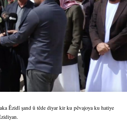
ka Êzidî şand û têde diyar kir ku pêvajoya ku hatiye
Êzidiyan.