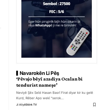
û
Navarokên Li Pêş
‘Pêvajo bêyî azadiya Ocalan bi
tendurist nameşe’
Neviyê Şêx Seîd Hasan Basrî Firat diyar kir ku gelê
Kurd, Rêber Apo wekî “serok
…
Ji Aliyê
Stêrk TV