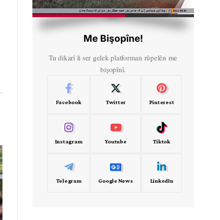
HD
00:43
Me Bişopîne!
Tu dikarî li ser gelek platforman rûpelên me
bişopînî.
Facebook
Twitter
Pinterest
Instagram
Youtube
Tiktok
Telegram
Google News
LinkedIn