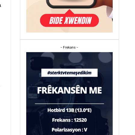
a
- Frekans -
i