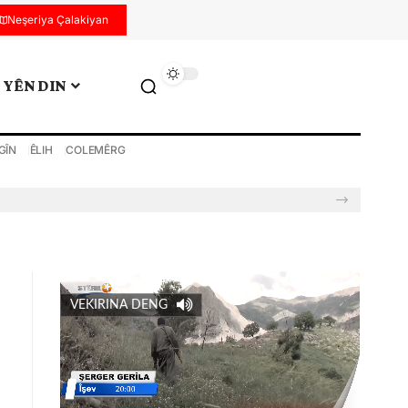
Neşeriya Çalakiyan
YÊN DIN
GÎN
ÊLIH
COLEMÊRG
VEKIRINA DENG