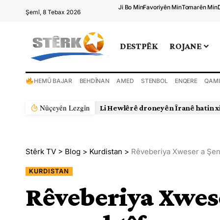
Ji Bo Min
Favoriyên Min
Tomarên Min
Şemî, 8 Tebax 2026
DESTPÊK
ROJANE
HEMÛ BAJAR
BEHDÎNAN
AMED
STENBOL
ENQERE
QAMI
Nûçeyên Lezgîn
Li Hewlêrê droneyên Îranê hatin x
Stêrk TV
>
Blog
>
Kurdistan
>
Rêveberiya Xweser a Şeng
KURDISTAN
Rêveberiya Xwese