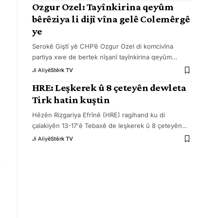
Ozgur Ozel: Tayînkirina qeyûm
o
bêrêziya li dijî vîna gelê Colemêrgê
ye
Serokê Giştî yê CHP’ê Ozgur Ozel di komcivîna
partiya xwe de bertek nîşanî tayînkirina qeyûm
…
Ji Aliyê
Stêrk TV
HRE: Leşkerek û 8 çeteyên dewleta
Tirk hatin kuştin
Hêzên Rizgariya Efrînê (HRE) ragihand ku di
çalakiyên 13-17'ê Tebaxê de leşkerek û 8 çeteyên
…
Ji Aliyê
Stêrk TV