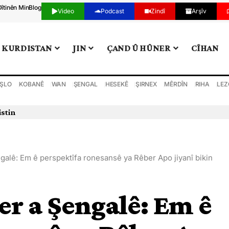
Dîtinên Min
Blog
Video
Podcast
Zindî
Arşîv
KURDISTAN
JIN
ÇAND Û HÛNER
CÎHAN
ŞLO
KOBANÊ
WAN
ŞENGAL
HESEKÊ
ŞIRNEX
MÊRDÎN
RIHA
LEZ
istin
alê: Em ê perspektîfa ronesansê ya Rêber Apo jiyanî bikin
r a Şengalê: Em ê