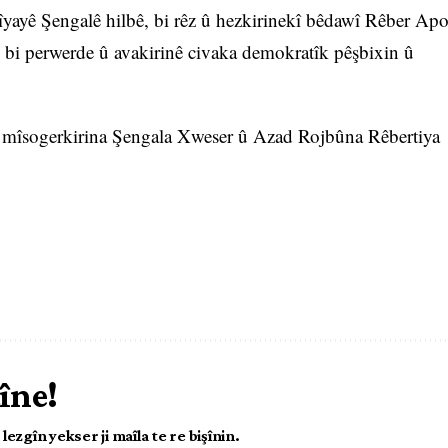
 çîyayê Şengalê hilbê, bi rêz û hezkirinekî bêdawî Rêber Ap
m bi perwerde û avakirinê civaka demokratîk pêşbixin û
 mîsogerkirina Şengala Xweser û Azad Rojbûna Rêbertiya
îne!
ezgîn yekser ji maîla te re bişînin.