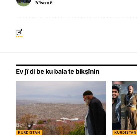
Nîsanê
Ev jî di be ku bala te bikşînin
KURDISTAN
KURDISTAN