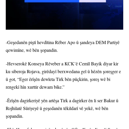
-Geşedanên piştî hevdîtina Rêber Apo û şandeya DEM Partiyê
qewimîne, wê bên şopandin.
-Hevserokê Konseya Rêveber a KCK’ê Cemîl Bayik diyar kir
ku siberoja Rojava, girêdayî berxwedana gel û hêzên şoreşger e
û got, “Eger êrîşên dewleta Tirk bên pûçkirin, şoreş wê bi
rengekî hîn xurttir dewam bike.”
-Êrîşên dagirkeriyê yên artêşa Tirk a dagirker ên li ser Bakur û
Rojhilatê Sûriyeyê û geşedanên têkildarî vê yekê, wê bên
şopandin.