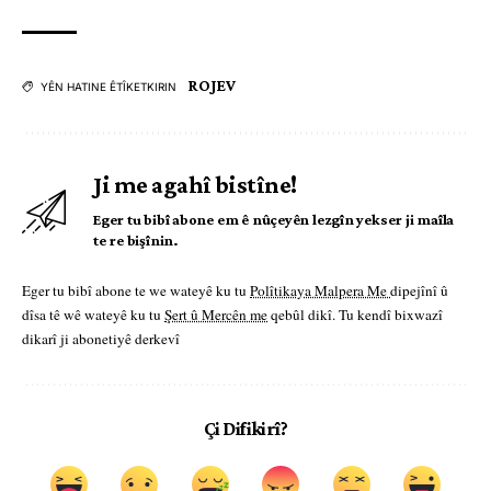
ROJEV
YÊN HATINE ÊTÎKETKIRIN
Ji me agahî bistîne!
Eger tu bibî abone em ê nûçeyên lezgîn yekser ji maîla
te re bişînin.
Eger tu bibî abone te we wateyê ku tu
Polîtikaya Malpera Me
dipejînî û
dîsa tê wê wateyê ku tu
Şert û Mercên me
qebûl dikî. Tu kendî bixwazî
dikarî ji abonetiyê derkevî
Çi Difikirî?