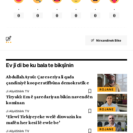
.
.
.
.
.
.
0
0
0
0
0
0
Nirxandinek Bike
Ev jî di be ku bala te bikşînin
Abdullah Aysû: Çareseriya li qada
çandiniyê kooperatîfbûna demokratîk e
ROJANE
Ji Aliyê
Stêrk TV
Tîryakî: Em ê şaredariyan bikin navendên
komînan
ROJANE
Ji Aliyê
Stêrk TV
‘Elewî Tirkiyeyeke welê dixwazin ku
mafên her kesî lê ewle be’
ROJANE
Ji Aliyê
Stêrk TV