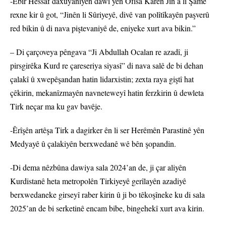
-Ebîr Hessaf daxuyaniyên dawî yên Ofîsa Karên Jin a li Şamê
rexne kir û got, “Jinên li Sûriyeyê, divê van polîtîkayên paşverû
red bikin û di nava piştevaniyê de, eniyeke xurt ava bikin.”
– Di çarçoveya pêngava “Ji Abdullah Ocalan re azadî, ji
pirsgirêka Kurd re çareseriya siyasî” di nava salê de bi dehan
çalakî û xwepêşandan hatin lidarxistin; zexta raya giştî hat
çêkirin, mekanîzmayên navneteweyî hatin ferzkirin û dewleta
Tirk neçar ma ku gav bavêje.
-Êrîşên artêşa Tirk a dagirker ên li ser Herêmên Parastinê yên
Medyayê û çalakiyên berxwedanê wê bên şopandin.
-Di dema nêzbûna dawiya sala 2024’an de, ji çar aliyên
Kurdistanê heta metropolên Tirkiyeyê gerîlayên azadiyê
berxwedaneke girseyî raber kirin û ji bo têkoşîneke ku di sala
2025’an de bi serketinê encam bibe, bingehekî xurt ava kirin.