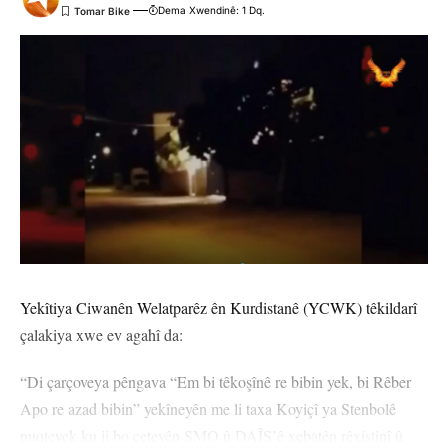
Dema Xwendinê: 1 Dq.
Yekîtiya Ciwanên Welatparêz ên Kurdistanê (YCWK) têkildarî
çalakiya xwe ev agahî da:
“Di çarçoveya pêngava “Em bi têkoşînê re bibin yek, bi Rêber
Apo re azad bibin” yekîneyên me li taxa Koyiçî ya Stenbolê
nuqteyek ku ji bo çeteyên SMO û DAÎŞ’ê xebatên rêxistinî û