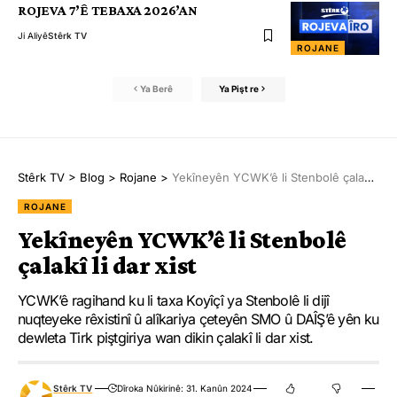
ROJEVA 7’Ê TEBAXA 2026’AN
Ji Aliyê
Stêrk TV
ROJANE
Ya Berê
Ya Pişt re
Stêrk TV
>
Blog
>
Rojane
>
Yekîneyên YCWK’ê li Stenbolê çalakî li dar xist
ROJANE
Yekîneyên YCWK’ê li Stenbolê
çalakî li dar xist
YCWK’ê ragihand ku li taxa Koyîçî ya Stenbolê li dijî
nuqteyeke rêxistinî û alîkariya çeteyên SMO û DAÎŞ’ê yên ku
dewleta Tirk piştgiriya wan dikin çalakî li dar xist.
Stêrk TV
Dîroka Nûkirinê: 31. Kanûn 2024