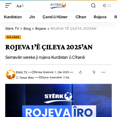
Aa
Kurdistan
Jin
Çand û Hûner
Cîhan
Rojava
R
Stêrk TV
>
Blog
>
Rojane
>
ROJEVA 1’Ê ÇILEYA 2025’AN
ROJANE
ROJEVA 1’Ê ÇILEYA 2025’AN
Sernavên sereke ji rojeva Kurdistan û Cîhanê
Stêrk TV
Dîroka Nûkirinê: 1. Çile 2025
Dema Xwendinê: 2 Dq.