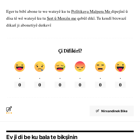
Eger tu bibî abone te we wateyê ku tu
Polîtikaya Malpera Me
dipejînî û
dîsa tê wê wateyê ku tu
Şert û Mercên me
qebûl dikî. Tu kendî bixwazî
dikarî ji abonetiyê derkevî
Çi Difikirî?
.
.
.
.
.
.
0
0
0
0
0
0
Nirxandinek Bike
Ev jî di be ku bala te bikşînin