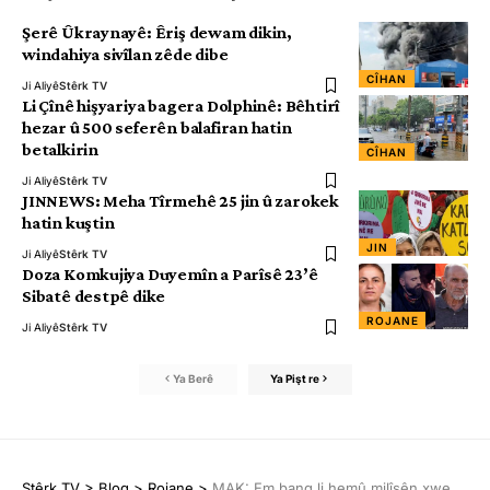
Şerê Ûkraynayê: Êriş dewam dikin,
windahiya sivîlan zêde dibe
CÎHAN
Ji Aliyê
Stêrk TV
Li Çînê hişyariya bagera Dolphinê: Bêhtirî
hezar û 500 seferên balafiran hatin
betalkirin
CÎHAN
Ji Aliyê
Stêrk TV
JINNEWS: Meha Tîrmehê 25 jin û zarokek
hatin kuştin
JIN
Ji Aliyê
Stêrk TV
Doza Komkujiya Duyemîn a Parîsê 23’ê
Sibatê destpê dike
ROJANE
Ji Aliyê
Stêrk TV
Ya Berê
Ya Pişt re
Stêrk TV
>
Blog
>
Rojane
>
MAK: Em bang li hemû milîsên xwe dikin ku beşdarî şerê rûmetê bibin