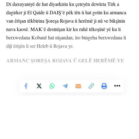
Di daxuyaniyê de hat diyarkirin ku çeteyên dewleta Tirk a
dagirker ji El Qaîde û DAIŞ’ê pêk tên û hat gotin ku armanca
van êrîşan têkbirina Şoreşa Rojava û herêmê ji nû ve bikşînin
nava kaosê. MAK’ê destnîşan kir ku ruhê têkoşînê yê ku li
berxwedana Kobanê hat nîşandan, îro bingeha berxwedana li
dijî êrîşên li ser Heleb û Rojava ye.
ARMANC ŞOREŞA ROJAVA Û GELÊ HERÊMÊ YE
Daxuyaniya MAK’ê wiha berdewam kir: “Dewleta Tirk a
dagirker di vê rewşa kaosê de plan dike ku gelê me û destketiyên
Vê Nûçeyê Bixwîne
me yên li Rojava bi dest xistine bike hedef. Îro dîsa dixwazin
êrîşên qirkirinê yên ku ji Kobanê destpê kir û li hemû qadan
belav bû, li ser gelê me bikin. Divê her kes bizane ku ev pêla
êrîşan a bi Helebê re destpê kir ne tiştekî asayî û ji nişka ve
derneketiye holê. Bi tevahî encama planên qirêj ên dewleta Tirk
a dagirker û hêzên din ên di vê komployê de cih girtine.