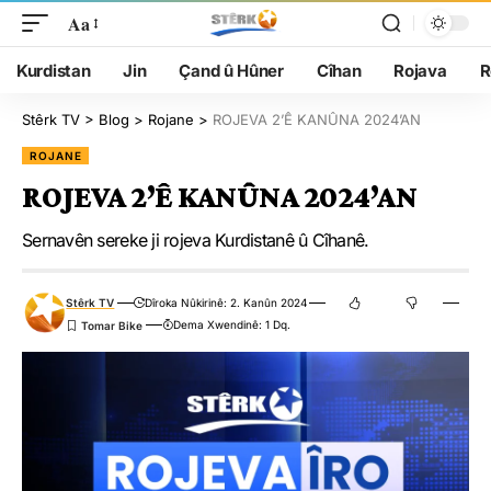
Aa
Kurdistan
Jin
Çand û Hûner
Cîhan
Rojava
R
Stêrk TV
>
Blog
>
Rojane
>
ROJEVA 2’Ê KANÛNA 2024’AN
ROJANE
ROJEVA 2’Ê KANÛNA 2024’AN
Sernavên sereke ji rojeva Kurdistanê û Cîhanê.
Stêrk TV
Dîroka Nûkirinê: 2. Kanûn 2024
Dema Xwendinê: 1 Dq.