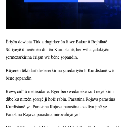
Êrîşên dewleta Tirk a dagirker ên li ser Bakur û Rojhilatê
Sûriyeyê û herêmên din ên Kurdistanê, her wiha çalakiyên
şermezarkirina êrîşan wê bêne şopandin.
Bûyerên têkildarî desteserkirina şaredariyên li Kurdistanê wê
bêne şopandin.
Rewş cidî û metirsîdar e. Eger berxwedaneke xurt neyê kirin
dibe ku nirxên şoreşê ji holê rabin. Parastina Rojava parastina
Kurdistanê ye. Parastina Rojava parastina azadiya jinê ye.
Parastina Rojava parastina mirovahiyê ye!