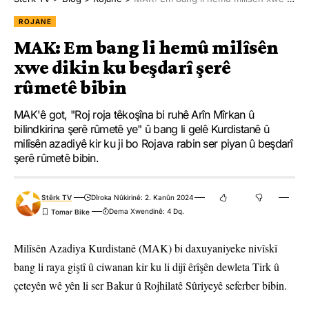
ROJANE
MAK: Em bang li hemû milîsên
xwe dikin ku beşdarî şerê
rûmetê bibin
MAK'ê got, "Roj roja têkoşîna bi ruhê Arîn Mîrkan û
bilindkirina şerê rûmetê ye" û bang li gelê Kurdistanê û
milîsên azadiyê kir ku ji bo Rojava rabin ser piyan û beşdarî
şerê rûmetê bibin.
Stêrk TV
Dîroka Nûkirinê: 2. Kanûn 2024
Dema Xwendinê: 4 Dq.
Milîsên Azadiya Kurdistanê (MAK) bi daxuyaniyeke nivîskî
bang li raya giştî û ciwanan kir ku li dijî êrîşên dewleta Tirk û
çeteyên wê yên li ser Bakur û Rojhilatê Sûriyeyê seferber bibin.