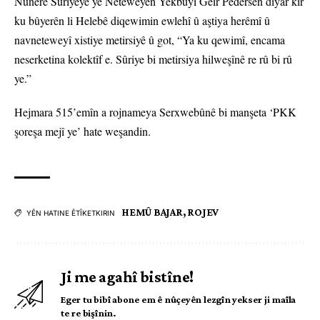
Nûnerê Sûriyeyê yê Neteweyên Yekbûyî Geir Pedersen diyar kir
ku bûyerên li Helebê diqewimin ewlehî û aştiya herêmî û
navneteweyî xistiye metirsiyê û got, “Ya ku qewimî, encama
neserketina kolektîf e. Sûriye bi metirsiya hilweşînê re rû bi rû
ye.”
Hejmara 515’emîn a rojnameya Serxwebûnê bi manşeta ‘PKK
şoreşa mejî ye’ hate weşandin.
HEMÛ BAJAR
,
ROJEV
YÊN HATINE ÊTÎKETKIRIN
Ji me agahî bistîne!
Eger tu bibî abone em ê nûçeyên lezgîn yekser ji maîla
te re bişînin.