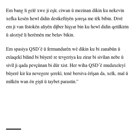
Em bang li gelê xwe ji eşîr, ciwan û mezinan dikin ku nekevin
xefka kesên hewl didin destkeftiyên şoreşa me têk bibin. Divê
em ji van lîstokên aliyên dijber hişyar bin ku hewl didin qetilkirin
û aloziyê li herêmên me belav bikin.
Em spasiya QSDˊê û fermandarên wê dikin ku bi zanabûn û
exlaqekî bilind bi bûyerê re tevgeriya ku zirar bi sivîlan nebe û
sivîl ji qada pevçûnan bi dûr xist. Her wiha QSDˊê mudaxeleyî
bûyerê kir ku nevegere şerekî, tenê bersiva êrîşan da, xelk, mal û
milkên wan ên giştî û taybet parastin.”