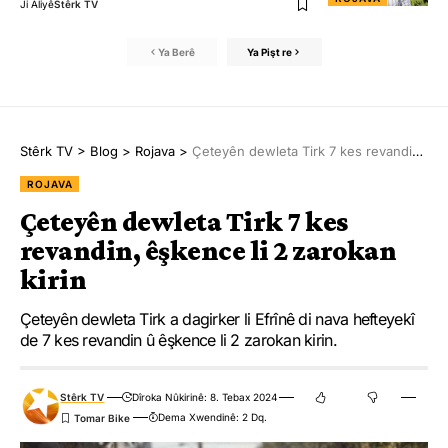
Ji Aliyê
Stêrk TV
Ya Berê
Ya Pişt re
Stêrk TV
>
Blog
>
Rojava
>
Çeteyên dewleta Tirk 7 kes revandin, êşkence li 2 zarokan kirin
ROJAVA
Çeteyên dewleta Tirk 7 kes
revandin, êşkence li 2 zarokan
kirin
Çeteyên dewleta Tirk a dagirker li Efrînê di nava hefteyekî
de 7 kes revandin û êşkence li 2 zarokan kirin.
Stêrk TV
Dîroka Nûkirinê: 8. Tebax 2024
Dema Xwendinê: 2 Dq.