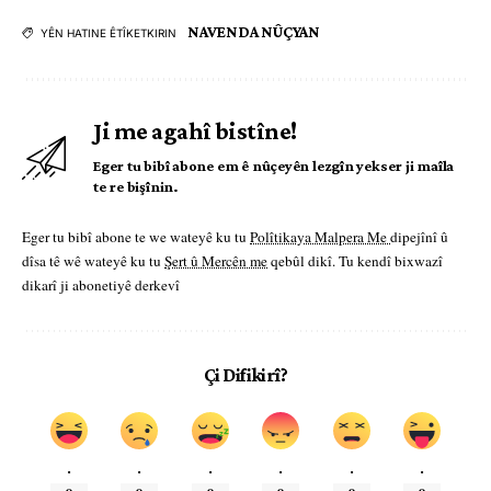
NAVENDA NÛÇYAN
YÊN HATINE ÊTÎKETKIRIN
Ji me agahî bistîne!
Eger tu bibî abone em ê nûçeyên lezgîn yekser ji maîla
te re bişînin.
Eger tu bibî abone te we wateyê ku tu
Polîtikaya Malpera Me
dipejînî û
dîsa tê wê wateyê ku tu
Şert û Mercên me
qebûl dikî. Tu kendî bixwazî
dikarî ji abonetiyê derkevî
Çi Difikirî?
.
.
.
.
.
.