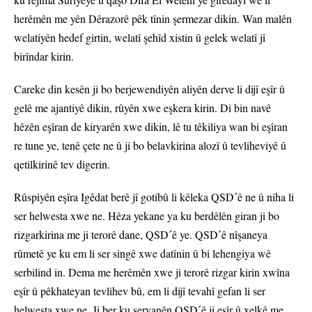
herêmên me yên Dêrazorê pêk tînin şermezar dikin. Wan malên
welatiyên hedef girtin, welatî şehîd xistin û gelek welatî jî
birîndar kirin.
Careke din kesên ji bo berjewendiyên aliyên derve li dijî eşîr û
gelê me ajantiyê dikin, rûyên xwe eşkera kirin. Di bin navê
hêzên eşîran de kiryarên xwe dikin, lê tu têkiliya wan bi eşîran
re tune ye, tenê çete ne û ji bo belavkirina alozî û tevliheviyê û
qetilkirinê tev digerin.
Rûspiyên eşîra Igêdat berê jî gotibû li kêleka QSDˊê ne û niha li
ser helwesta xwe ne. Hêza yekane ya ku berdêlên giran ji bo
rizgarkirina me ji terorê dane, QSDˊê ye. QSDˊê nîşaneya
rûmetê ye ku em li ser singê xwe datînin û bi lehengiya wê
serbilind in. Dema me herêmên xwe ji terorê rizgar kirin xwîna
eşîr û pêkhateyan tevlihev bû, em li dijî tevahî gefan li ser
helwesta xwe ne. Ji ber ku şervanên QSDˊê ji eşîr û xelkê me