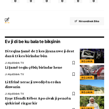
0
0
0
0
0
0
Nirxandinek Bike
Ev jî di be ku bala te bikşînin
Di teqîna Şamê de 2 kes jiyana xwe ji dest
dan û 13 kes birîndar bûn
ROJAVA
Ji Aliyê
Stêrk TV
Li Şamê teqîn çêbû; birîndar hene
Ji Aliyê
Stêrk TV
ROJAVA
Li Efrînê xerac ji xwediyên erdan
dixwazin
ROJAVA
Ji Aliyê
Stêrk TV
Eyşe Efendî: Rêber Apo civak ji pencên
qirkirinê rizgar kir
ROJAVA