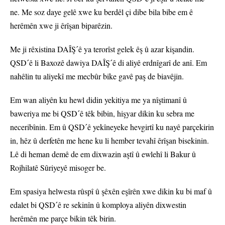
ne. Me soz daye gelê xwe ku berdêl çi dibe bila bibe em ê
herêmên xwe ji êrîşan biparêzin.
Me ji rêxistina DAÎŞˊê ya terorîst gelek êş û azar kişandin.
QSDˊê li Baxozê dawiya DAÎŞˊê di aliyê erdnîgarî de anî. Em
nahêlin tu aliyekî me mecbûr bike gavê paş de biavêjin.
Em wan aliyên ku hewl didin yekitiya me ya nîştimanî û
baweriya me bi QSDˊê têk bibin, hişyar dikin ku sebra me
neceribînin. Em û QSDˊê yekîneyeke hevgirtî ku nayê parçekirin
in, hêz û derfetên me hene ku li hember tevahî êrîşan bisekinin.
Lê di heman demê de em dixwazin aştî û ewlehî li Bakur û
Rojhilatê Sûriyeyê misoger be.
Em spasiya helwesta rûspî û şêxên eşîrên xwe dikin ku bi maf û
edalet bi QSDˊê re sekinîn û komploya aliyên dixwestin
herêmên me parçe bikin têk birin.