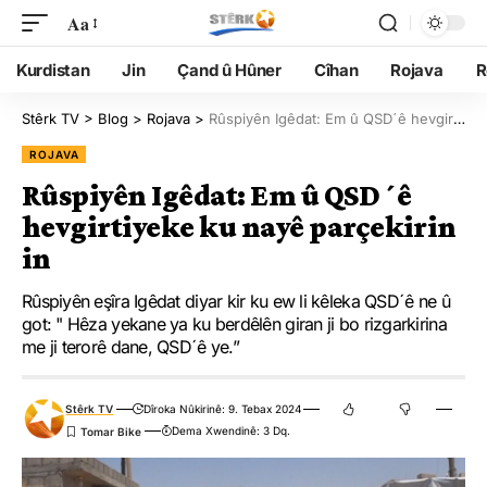
Aa
Kurdistan
Jin
Çand û Hûner
Cîhan
Rojava
R
Stêrk TV
>
Blog
>
Rojava
>
Rûspiyên Igêdat: Em û QSDˊê hevgirtiyeke ku nayê parçekirin in
ROJAVA
Rûspiyên Igêdat: Em û QSDˊê
hevgirtiyeke ku nayê parçekirin
in
Rûspiyên eşîra Igêdat diyar kir ku ew li kêleka QSDˊê ne û
got: " Hêza yekane ya ku berdêlên giran ji bo rizgarkirina
me ji terorê dane, QSDˊê ye.”
Stêrk TV
Dîroka Nûkirinê: 9. Tebax 2024
Dema Xwendinê: 3 Dq.