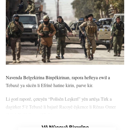
Navenda Belgekirina Binpêkirinan, rapora hefteya ewil a
Tebaxê ya sûcên li Efrînê hatine kirin, parve kir.
Li gorî raporê, çeteyên “Polîsên Leşkerî” yên artêşa Tirk a
dagirker 5’ê Tebaxê li bajarê Racoyê êşkence li Rênas Omer
(16) û Xelîl Omer (17) kir.
Vê Nûçeyê Bixwîne
Leşkerên dewleta Tirk a dagirker gule li ciwanê bi navê