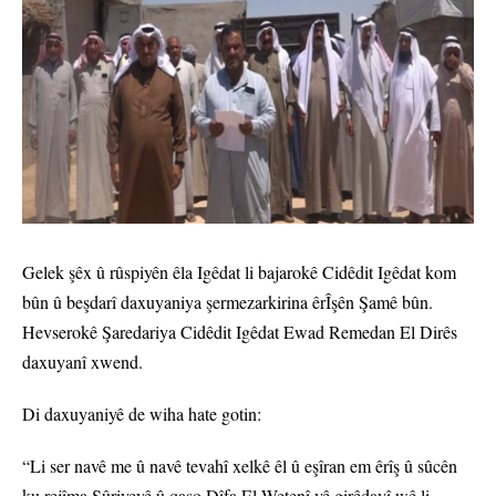
Gelek şêx û rûspiyên êla Igêdat li bajarokê Cidêdit Igêdat kom
bûn û beşdarî daxuyaniya şermezarkirina êrÎşên Şamê bûn.
Hevserokê Şaredariya Cidêdit Igêdat Ewad Remedan El Dirês
daxuyanî xwend.
Di daxuyaniyê de wiha hate gotin:
“Li ser navê me û navê tevahî xelkê êl û eşîran em êrîş û sûcên
ku rejîma Sûriyeyê û qaşo Dîfa El Wetenî yê girêdayî wê li