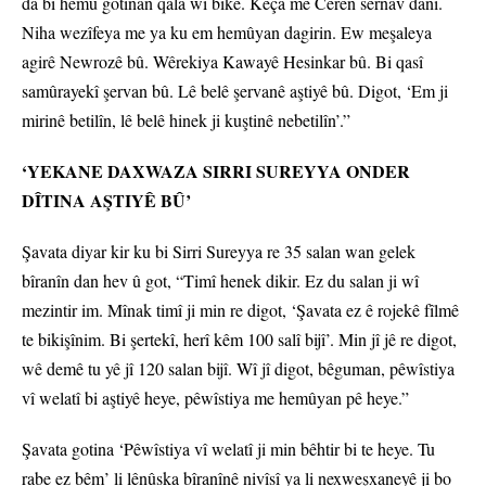
da bi hemû gotinan qala wî bike. Keça me Ceren sernav danî.
Niha wezîfeya me ya ku em hemûyan dagirin. Ew meşaleya
agirê Newrozê bû. Wêrekiya Kawayê Hesinkar bû. Bi qasî
samûrayekî şervan bû. Lê belê şervanê aştiyê bû. Digot, ‘Em ji
mirinê betilîn, lê belê hinek ji kuştinê nebetilîn’.”
‘YEKANE DAXWAZA SIRRI SUREYYA ONDER
DÎTINA AŞTIYÊ BÛ’
Şavata diyar kir ku bi Sirri Sureyya re 35 salan wan gelek
bîranîn dan hev û got, “Timî henek dikir. Ez du salan ji wî
mezintir im. Mînak timî ji min re digot, ‘Şavata ez ê rojekê fîlmê
te bikişînim. Bi şertekî, herî kêm 100 salî bijî’. Min jî jê re digot,
wê demê tu yê jî 120 salan bijî. Wî jî digot, bêguman, pêwîstiya
vî welatî bi aştiyê heye, pêwîstiya me hemûyan pê heye.”
Şavata gotina ‘Pêwîstiya vî welatî ji min bêhtir bi te heye. Tu
rabe ez bêm’ li lênûska bîranînê nivîsî ya li nexweşxaneyê ji bo