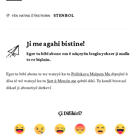
STENBOL
YÊN HATINE ÊTÎKETKIRIN
Ji me agahî bistîne!
Eger tu bibî abone em ê nûçeyên lezgîn yekser ji maîla
te re bişînin.
Eger tu bibî abone te we wateyê ku tu
Polîtikaya Malpera Me
dipejînî û
dîsa tê wê wateyê ku tu
Şert û Mercên me
qebûl dikî. Tu kendî bixwazî
dikarî ji abonetiyê derkevî
Çi Difikirî?
.
.
.
.
.
.