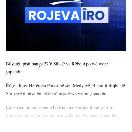
Bûyerên piştî banga 27’ê Sibatê ya Rêbe Apo wê were
şopandin.
Êrîşên li ser Herêmên Parastinê yên Medyayê, Bakur û Rojhilatê
Sûriyeyê û bûyerên têkildarî mijarê wê werin şopandin.
Çalakiyên bîranînê yên ji bo Endamê Heyeta Îmraliyê Sirri
Sureyya Onder ku roja Şemiyê wefat kir, wê bêne şopandin.
Derhêner û lîstikvan Ganî Ruzgar Şavata ku kedkarê aştiyê Sirri