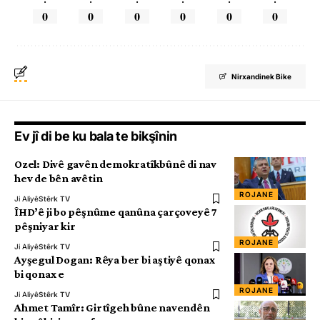
0
0
0
0
0
0
Nirxandinek Bike
Ev jî di be ku bala te bikşînin
Ozel: Divê gavên demokratîkbûnê di nav
hev de bên avêtin
ROJANE
Ji Aliyê
Stêrk TV
ÎHD’ê ji bo pêşnûme qanûna çarçoveyê 7
pêşniyar kir
ROJANE
Ji Aliyê
Stêrk TV
Ayşegul Dogan: Rêya ber bi aştiyê qonax
bi qonax e
ROJANE
Ji Aliyê
Stêrk TV
Ahmet Tamîr: Girtîgeh bûne navendên