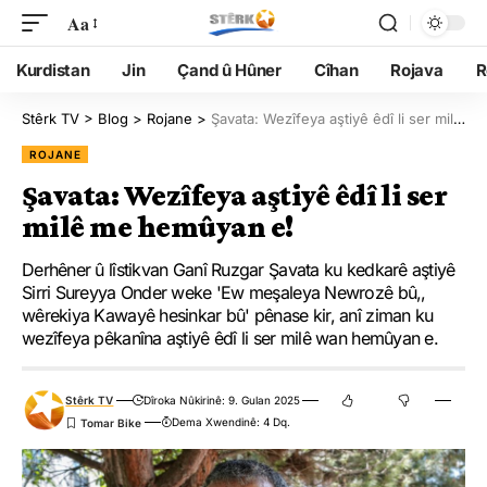
Aa
Kurdistan
Jin
Çand û Hûner
Cîhan
Rojava
R
Stêrk TV
>
Blog
>
Rojane
>
Şavata: Wezîfeya aştiyê êdî li ser milê me hemûyan e!
ROJANE
Şavata: Wezîfeya aştiyê êdî li ser
milê me hemûyan e!
Derhêner û lîstikvan Ganî Ruzgar Şavata ku kedkarê aştiyê
Sirri Sureyya Onder weke 'Ew meşaleya Newrozê bû,,
wêrekiya Kawayê hesinkar bû' pênase kir, anî ziman ku
wezîfeya pêkanîna aştiyê êdî li ser milê wan hemûyan e.
Stêrk TV
Dîroka Nûkirinê: 9. Gulan 2025
Dema Xwendinê: 4 Dq.