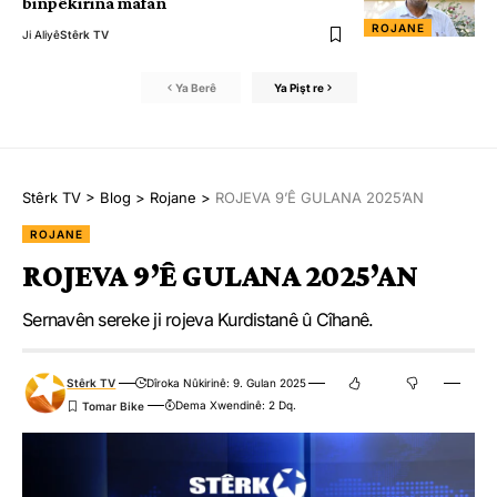
binpêkirina mafan
ROJANE
Ji Aliyê
Stêrk TV
Ya Berê
Ya Pişt re
Stêrk TV
>
Blog
>
Rojane
>
ROJEVA 9’Ê GULANA 2025’AN
ROJANE
ROJEVA 9’Ê GULANA 2025’AN
Sernavên sereke ji rojeva Kurdistanê û Cîhanê.
Stêrk TV
Dîroka Nûkirinê: 9. Gulan 2025
Dema Xwendinê: 2 Dq.