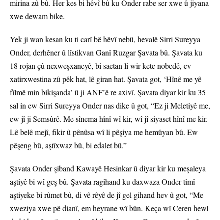
mirina zû bû. Her kes bi hêvî bû ku Onder rabe ser xwe û jiyana
xwe dewam bike.
Yek ji wan kesan ku ti carî bê hêvî nebû, hevalê Sirri Sureyya
Onder, derhêner û lîstikvan Ganî Ruzgar Şavata bû. Şavata ku
18 rojan çû nexweşxaneyê, bi saetan li wir kete nobedê, ev
xatirxwestina zû pêk hat, lê giran hat. Şavata got, ‘Hînê me yê
fîlmê min bikişanda’ û ji ANF’ê re axivî. Şavata diyar kir ku 35
sal in ew Sirri Sureyya Onder nas dike û got, “Ez ji Meletiyê me,
ew jî ji Semsûrê. Me sînema hînî wî kir, wî jî siyaset hînî me kir.
Lê belê mejî, fikir û pênûsa wî li pêşiya me hemûyan bû. Ew
pêşeng bû, aştîxwaz bû, bi edalet bû.”
Şavata Onder şiband Kawayê Hesinkar û diyar kir ku meşaleya
aştiyê bi wî geş bû. Şavata ragihand ku daxwaza Onder timî
aştiyeke bi rûmet bû, di vê rêyê de jî gel gihand hev û got, “Me
xweziya xwe pê dianî, em heyrane wî bûn. Keça wî Ceren hewl