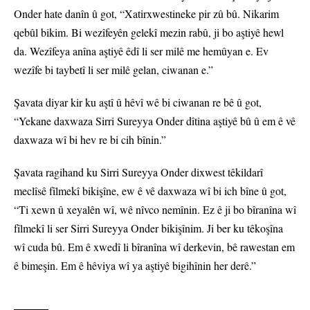
Onder hate danîn û got, “Xatirxwestineke pir zû bû. Nikarim
qebûl bikim. Bi wezîfeyên gelekî mezin rabû, ji bo aştiyê hewl
da. Wezîfeya anîna aştiyê êdî li ser milê me hemûyan e. Ev
wezîfe bi taybetî li ser milê gelan, ciwanan e.”
Şavata diyar kir ku aştî û hêvî wê bi ciwanan re bê û got,
“Yekane daxwaza Sirri Sureyya Onder dîtina aştiyê bû û em ê vê
daxwaza wî bi hev re bi cih bînin.”
Şavata ragihand ku Sirri Sureyya Onder dixwest têkildarî
meclîsê fîlmekî bikişîne, ew ê vê daxwaza wî bi ich bîne û got,
“Ti xewn û xeyalên wî, wê nîvco nemînin. Ez ê ji bo bîranîna wî
fîlmekî li ser Sirri Sureyya Onder bikişînim. Ji ber ku têkoşîna
wî cuda bû. Em ê xwedî li bîranîna wî derkevin, bê rawestan em
ê bimeşin. Em ê hêviya wî ya aştiyê bigihînin her derê.”