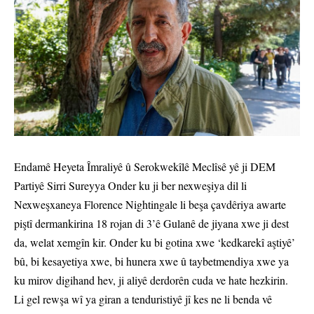
Endamê Heyeta Îmraliyê û Serokwekîlê Meclîsê yê ji DEM
Partiyê Sirri Sureyya Onder ku ji ber nexweşiya dil li
Nexweşxaneya Florence Nightingale li beşa çavdêriya awarte
piştî dermankirina 18 rojan di 3’ê Gulanê de jiyana xwe ji dest
da, welat xemgîn kir. Onder ku bi gotina xwe ‘kedkarekî aştiyê’
bû, bi kesayetiya xwe, bi hunera xwe û taybetmendiya xwe ya
ku mirov digihand hev, ji aliyê derdorên cuda ve hate hezkirin.
Li gel rewşa wî ya giran a tenduristiyê jî kes ne li benda vê